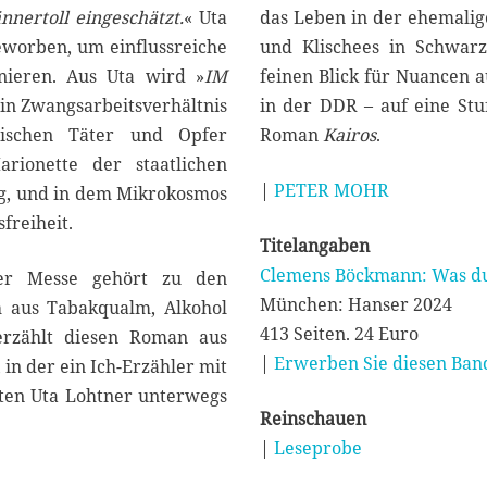
nertoll eingeschätzt.
« Uta
das Leben in der ehemalig
geworben, um einflussreiche
und Klischees in Schwarz
nieren. Aus Uta wird »
IM
feinen Blick für Nuancen 
in Zwangsarbeitsverhältnis
in der DDR – auf eine Stu
ischen Täter und Opfer
Roman
Kairos
.
ionette der staatlichen
|
PETER MOHR
ung, und in dem Mikrokosmos
freiheit.
Titelangaben
Clemens Böckmann: Was du
ger Messe gehört zu den
München: Hanser 2024
h aus Tabakqualm, Alkohol
413 Seiten. 24 Euro
erzählt diesen Roman aus
|
Erwerben Sie diesen Band
 in der ein Ich-Erzähler mit
ten Uta Lohtner unterwegs
Reinschauen
|
Leseprobe