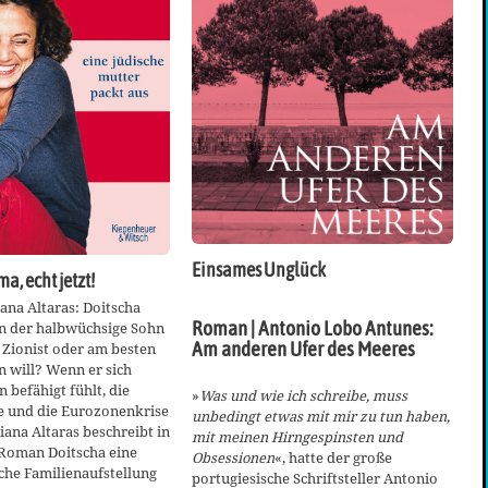
Einsames Unglück
ma, echt jetzt!
na Altaras: Doitscha
Roman | Antonio Lobo Antunes:
n der halbwüchsige Sohn
Am anderen Ufer des Meeres
 Zionist oder am besten
 will? Wenn er sich
 befähigt fühlt, die
»
Was und wie ich schreibe, muss
e und die Eurozonenkrise
unbedingt etwas mit mir zu tun haben,
iana Altaras beschreibt in
mit meinen Hirngespinsten und
Roman Doitscha eine
Obsessionen
«, hatte der große
che Familienaufstellung
portugiesische Schriftsteller Antonio