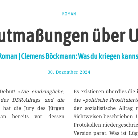
ROMAN
utmaßungen über U
Roman | Clemens Böckmann: Was du kriegen kanns
30. Dezember 2024
1
2
.
J
 Debüt! »
Die eindringliche,
Es existieren überdies die
a
g des DDR-Alltags und die
die »
politische Prostituiert
n
, hat die Jury des Jürgen
der sozialistische Alltag
u
a
man bereits vor dessen
Sichtweisen beschrieben. Ut
r
Protokollen niedergeschri
2
Version parat. Was ist Lüg
0