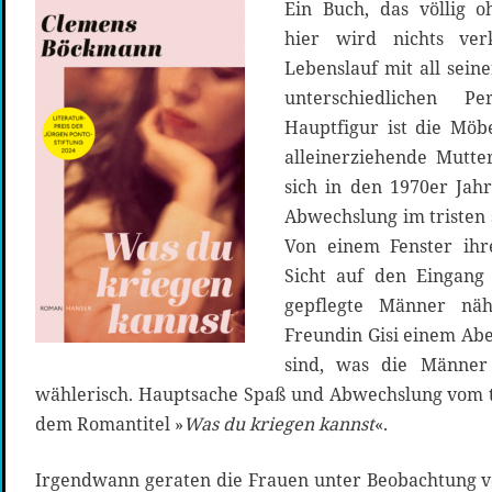
Ein Buch, das völlig 
hier wird nichts ver
Lebenslauf mit all sein
unterschiedlichen Per
Hauptfigur ist die Möb
alleinerziehende Mutte
sich in den 1970er Jah
Abwechslung im tristen s
Von einem Fenster ihr
Sicht auf den Eingang
gepflegte Männer nä
Freundin Gisi einem Abe
sind, was die Männer b
wählerisch. Hauptsache Spaß und Abwechslung vom t
dem Romantitel »
Was du kriegen kannst
«.
Irgendwann geraten die Frauen unter Beobachtung von