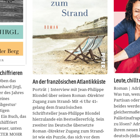
chiffrieren
Leute, chillt 
Oben das
An der französischen Atlantikküste
nhard Jirgl,
Roman | Adria
Porträt | Interview mit Jean-Philippe
r des Jahres
Was tun, wen
Blondel über seinen Roman ›Direkter
eines
Partisan oder
Zugang zum Strand‹ Mit ›6 Uhr 41‹
ibgestus‘
beides werden
gelang dem französischen
tigen
gleichermaßen
Schriftsteller Jean-Philippe Blondel
 Ein Buch, das
Palästinafrag
hierzulande ein Bestsellererfolg. Sein
chiffriert
zu lösen? Adr
zweiter ins Deutsche übersetzte
euer, unten
ihrem neuen 
Roman ›Direkter Zugang zum Strand‹
 PETER MOHR
deutsch-jüdis
ist wie ein Puzzle, das sich vor dem