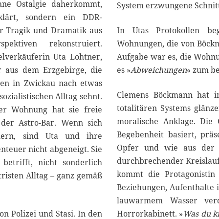
2
ohne Ostalgie daherkommt,
System erzwungene Schni
5
klärt, sondern ein DDR-
er Tragik und Dramatik aus
In Utas Protokollen be
spektiven rekonstruiert.
Wohnungen, die von Böckma
elverkäuferin Uta Lohtner,
Aufgabe war es, die Wohnu
r aus dem Erzgebirge, die
es »
Abweichungen
« zum be
ren in Zwickau nach etwas
Clemens Böckmann hat in
ozialistischen Alltag sehnt.
totalitären Systems glänz
er Wohnung hat sie freie
moralische Anklage. Die 
 der Astro-Bar. Wenn sich
Begebenheit basiert, prä
hern, sind Uta und ihre
Opfer und wie aus der 
nteuer nicht abgeneigt. Sie
durchbrechender Kreislauf
etrifft, nicht sonderlich
kommt die Protagonistin 
risten Alltag – ganz gemäß
Beziehungen, Aufenthalte i
lauwarmem Wasser verdü
 Polizei und Stasi. In den
Horrorkabinett. »
Was du k