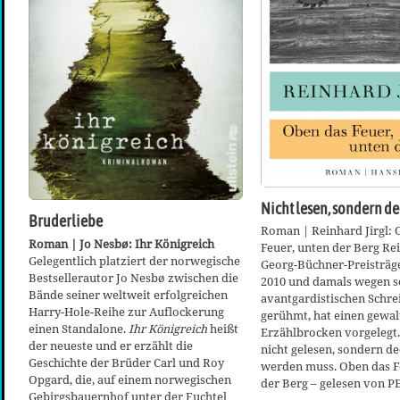
Nicht lesen, sondern de
Bruderliebe
Roman | Reinhard Jirgl: 
Roman | Jo Nesbø: Ihr Königreich
Feuer, unten der Berg Rei
Gelegentlich platziert der norwegische
Georg-Büchner-Preisträge
Bestsellerautor Jo Nesbø zwischen die
2010 und damals wegen s
Bände seiner weltweit erfolgreichen
avantgardistischen Schre
Harry-Hole-Reihe zur Auflockerung
gerühmt, hat einen gewal
einen Standalone.
Ihr Königreich
heißt
Erzählbrocken vorgelegt.
der neueste und er erzählt die
nicht gelesen, sondern de
Geschichte der Brüder Carl und Roy
werden muss. Oben das F
Opgard, die, auf einem norwegischen
der Berg – gelesen von
Gebirgsbauernhof unter der Fuchtel