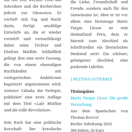
die Liebe, Freundschaft und
Schreiben und die Recherchen
Freude, sondern auch für den
jedoch zur Obsession. Er
Gemeinsinn ist. Aber er ist vor
vertieft sich Tag und Nacht
allem eine Hommage Mario
darin, fertigt unzählige
Vargas Llosas an sein
Entwürfe an, die er wieder
Heimatland Peru, dem er
verwirft und vernachlässigt
hiermit zum Abschied als
dabei seine Töchter und
Schriftsteller ein literarisches
Ehefrau Matilde. Schließlich
Denkmal setzt. Ein schöner,
gelingt ihm eine erste Fassung,
gelungener Abschied, eine
die von einem ehemaligen
packende Lektüre.
Buchhändler mit
verlegerischen Ambitionen
|
BETTINA GUTIERRÈZ
begeistert angenommen wird.
Antenor Cabada, der Verleger,
Titelangaben
publiziert eine erste Auflage
Mario Vargas Llosa: Die große
mit dem Titel »
Lalo Molfino
Versuchung
und die stille Revolution
«.
Aus dem Spanischen von
Thomas Brovot
Sein Buch hat eine politische
Berlin: Suhrkamp 2024
Botschaft: Der kreolische
304 Seiten. 26 Euro