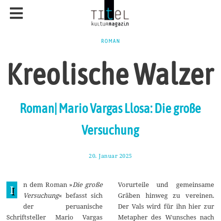
ROMAN
Kreolische Walzer
Roman| Mario Vargas Llosa: Die große
Versuchung
20. Januar 2025
2
8
.
J
n dem Roman »
Die große
Vorurteile und gemeinsame
a
I
n
Versuchung
« befasst sich
Gräben hinweg zu vereinen.
u
der peruanische
Der Vals wird für ihn hier zur
a
r
Schriftsteller Mario Vargas
Metapher des Wunsches nach