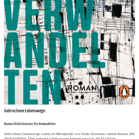
Gebrochene Lebenswege
Roman | Ulrike Draesner: Die Verwandelten
Gebrochene Lebenswege stehen im Mittelpunkt von Ulrike Draesners neuem Roman
Die
Verwandelten
. Über mehrere Generationen hinweg versucht die 61-jährige