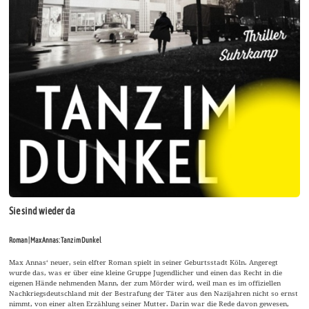
Sie sind wieder da
Roman | Max Annas: Tanz im Dunkel
Max Annas‘ neuer, sein elfter Roman spielt in seiner Geburtsstadt Köln. Angeregt
wurde das, was er über eine kleine Gruppe Jugendlicher und einen das Recht in die
eigenen Hände nehmenden Mann, der zum Mörder wird, weil man es im offiziellen
Nachkriegsdeutschland mit der Bestrafung der Täter aus den Nazijahren nicht so ernst
nimmt, von einer alten Erzählung seiner Mutter. Darin war die Rede davon gewesen,