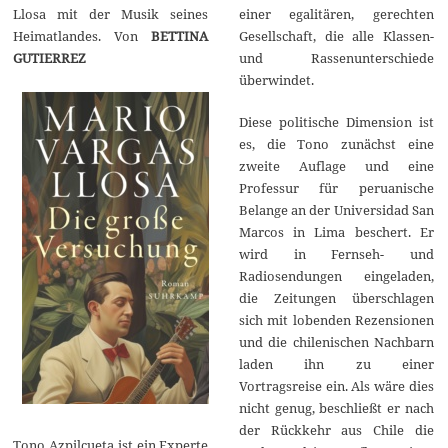
2
Llosa mit der Musik seines
einer egalitären, gerechten
0
2
Heimatlandes. Von
BETTINA
Gesellschaft, die alle Klassen-
5
GUTIERREZ
und Rassenunterschiede
überwindet.
Diese politische Dimension ist
es, die Tono zunächst eine
zweite Auflage und eine
Professur für peruanische
Belange an der Universidad San
Marcos in Lima beschert. Er
wird in Fernseh- und
Radiosendungen eingeladen,
die Zeitungen überschlagen
sich mit lobenden Rezensionen
und die chilenischen Nachbarn
laden ihn zu einer
Vortragsreise ein. Als wäre dies
nicht genug, beschließt er nach
der Rückkehr aus Chile die
Tono Azpilcueta ist ein Experte