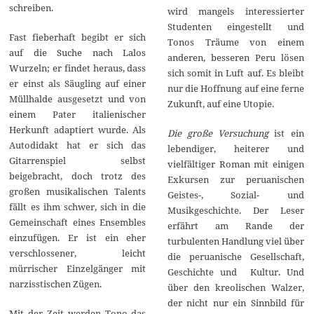
schreiben.
wird mangels interessierter
Studenten eingestellt und
Fast fieberhaft begibt er sich
Tonos Träume von einem
auf die Suche nach Lalos
anderen, besseren Peru lösen
Wurzeln; er findet heraus, dass
sich somit in Luft auf. Es bleibt
er einst als Säugling auf einer
nur die Hoffnung auf eine ferne
Müllhalde ausgesetzt und von
Zukunft, auf eine Utopie.
einem Pater italienischer
Herkunft adaptiert wurde. Als
Die große Versuchung
ist ein
Autodidakt hat er sich das
lebendiger, heiterer und
Gitarrenspiel selbst
vielfältiger Roman mit einigen
beigebracht, doch trotz des
Exkursen zur peruanischen
großen musikalischen Talents
Geistes-, Sozial- und
fällt es ihm schwer, sich in die
Musikgeschichte. Der Leser
Gemeinschaft eines Ensembles
erfährt am Rande der
einzufügen. Er ist ein eher
turbulenten Handlung viel über
verschlossener, leicht
die peruanische Gesellschaft,
mürrischer Einzelgänger mit
Geschichte und Kultur. Und
narzisstischen Zügen.
über den kreolischen Walzer,
der nicht nur ein Sinnbild für
Mit der Zeit werden Tono das