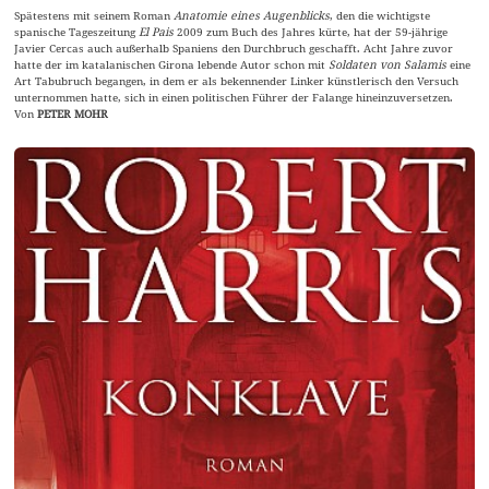
Spätestens mit seinem Roman
Anatomie eines Augenblicks
, den die wichtigste
spanische Tageszeitung
El Pais
2009 zum Buch des Jahres kürte, hat der 59-jährige
Javier Cercas auch außerhalb Spaniens den Durchbruch geschafft. Acht Jahre zuvor
hatte der im katalanischen Girona lebende Autor schon mit
Soldaten von Salamis
eine
Art Tabubruch begangen, in dem er als bekennender Linker künstlerisch den Versuch
unternommen hatte, sich in einen politischen Führer der Falange hineinzuversetzen.
Von
PETER MOHR