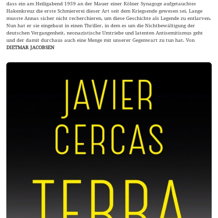
dass ein am Heiligabend 1959 an der Mauer einer Kölner Synagoge aufgetauchtes
Hakenkreuz die erste Schmiererei dieser Art seit dem Kriegsende gewesen sei. Lange
musste Annas sicher nicht recherchieren, um diese Geschichte als Legende zu entlarven.
Nun hat er sie eingebaut in einen Thriller, in dem es um die Nichtbewältigung der
deutschen Vergangenheit, neonazistische Umtriebe und latenten Antisemitismus geht
und der damit durchaus auch eine Menge mit unserer Gegenwart zu tun hat. Von
DIETMAR JACOBSEN