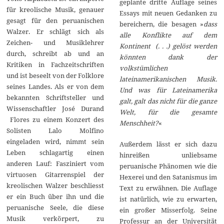
geplante dritte Auflage seines
für kreolische Musik, genauer
Essays mit neuen Gedanken zu
gesagt für den peruanischen
bereichern, die besagen »
dass
Walzer. Er schlägt sich als
alle Konflikte auf dem
Zeichen- und Musiklehrer
Kontinent (. . .) gelöst werden
durch, schreibt ab und an
könnten dank der
Kritiken in Fachzeitschriften
volkstümlichen
und ist beseelt von der Folklore
lateinamerikanischen Musik.
seines Landes. Als er von dem
Und was für Lateinamerika
bekannten Schriftsteller und
galt, galt das nicht für die ganze
Wissenschaftler José Durand
Welt, für die gesamte
Flores zu einem Konzert des
Menschheit?
«
Solisten Lalo Molfino
eingeladen wird, nimmt sein
Außerdem lässt er sich dazu
Leben schlagartig einen
hinreißen unliebsame
anderen Lauf: Fasziniert vom
peruanische Phänomen wie die
virtuosen Gitarrenspiel der
Hexerei und den Satanismus im
kreolischen Walzer beschliesst
Text zu erwähnen. Die Auflage
er ein Buch über ihn und die
ist natürlich, wie zu erwarten,
peruanische Seele, die diese
ein großer Misserfolg. Seine
Musik verkörpert, zu
Professur an der Universität