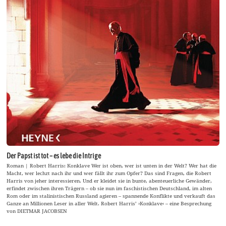
Der Papst ist tot – es lebe die Intrige
Roman | Robert Harris: Konklave Wer ist oben, wer ist unten in der Welt? Wer hat die
Macht, wer lechzt nach ihr und wer fällt ihr zum Opfer? Das sind Fragen, die Robert
Harris von jeher interessieren. Und er kleidet sie in bunte, abenteuerliche Gewänder,
erfindet zwischen ihren Trägern – ob sie nun im faschistischen Deutschland, im alten
Rom oder im stalinistischen Russland agieren – spannende Konflikte und verkauft das
Ganze an Millionen Leser in aller Welt. Robert Harris’ ›Konklave‹ – eine Besprechung
von DIETMAR JACOBSEN