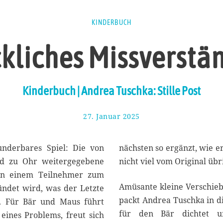
KINDERBUCH
kliches Missverstä
Kinderbuch | Andrea Tuschka: Stille Post
27. Januar 2025
3
.
F
e
wunderbares Spiel: Die von
nächsten so ergänzt, wie er
b
d zu Ohr weitergegebene
nicht viel vom Original übr
r
von einem Teilnehmer zum
u
Amüsante kleine Verschieb
a
ndet wird, was der Letzte
r
packt Andrea Tuschka in di
r. Für Bär und Maus führt
2
für den Bär dichtet un
eines Problems, freut sich
0