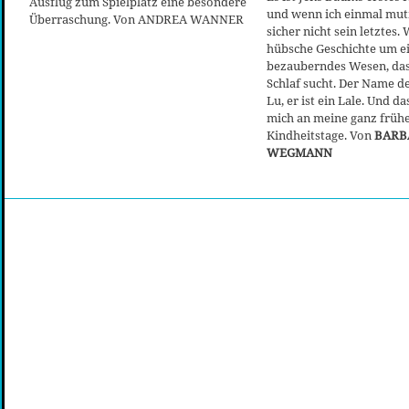
Ausflug zum Spielplatz eine besondere
und wenn ich einmal mut
Überraschung. Von ANDREA WANNER
sicher nicht sein letztes.
hübsche Geschichte um e
bezauberndes Wesen, das
Schlaf sucht. Der Name d
Lu, er ist ein Lale. Und da
mich an meine ganz früh
Kindheitstage. Von
BARB
WEGMANN