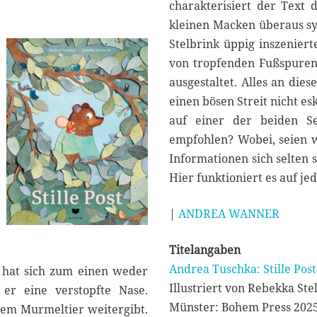
2
charakterisiert der Text 
5
kleinen Macken überaus sy
Stelbrink üppig inszeniert
von tropfenden Fußspuren
ausgestaltet. Alles an dies
einen bösen Streit nicht es
auf einer der beiden Se
empfohlen? Wobei, seien w
Informationen sich selten 
Hier funktioniert es auf jed
|
ANDREA WANNER
Titelangaben
Andrea Tuschka: Stille Post
r hat sich zum einen weder
Illustriert von Rebekka Ste
er eine verstopfte Nase.
Münster: Bohem Press 202
 dem Murmeltier weitergibt.