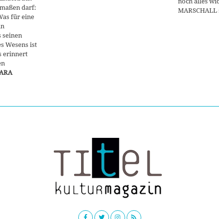
noch alles w
maßen darf:
MARSCHALL se
 Was für eine
in
 seinen
es Wesens ist
s erinnert
en
ARA