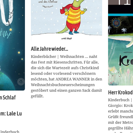
Alle Jahre wieder…
Kinderbücher | Weihnachten … naht
das Fest mit Riesenschritten. Für alle,
die sich die Wartezeit aufs Christkind
lesend oder vorlesend verschönern
möchten, hat ANDREA WANNER in den
Weihnachtsbuchneuerscheinungen
gestöbert und einen ganzen Sack damit
Herr Krokod
gefüllt.
n Schlaf
Kinderbuch | 
Giorgio: Krok
erlebt manch
m: Lale Lu
Grüßt freundl
mit der Metr
gegrillte Häh
 Kinderbuch