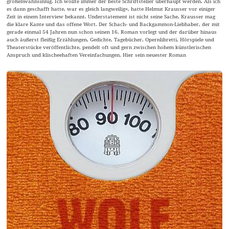
größenwahnsinnig. Ich wollte immer der beste Schriftsteller überhaupt werden. Als ich
es dann geschafft hatte, war es gleich langweilig«, hatte Helmut Krausser vor einiger
Zeit in einem Interview bekannt. Understatement ist nicht seine Sache, Krausser mag
die klare Kante und das offene Wort. Der Schach- und Backgammon-Liebhaber, der mit
gerade einmal 54 Jahren nun schon seinen 16. Roman vorlegt und der darüber hinaus
auch äußerst fleißig Erzählungen, Gedichte, Tagebücher, Opernlibretti, Hörspiele und
Theaterstücke veröffentlichte, pendelt oft und gern zwischen hohem künstlerischen
Anspruch und klischeehaften Vereinfachungen. Hier sein neuester Roman