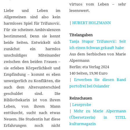
virtuos vom Leben – sehr
lesenswert.
Liebe und Leben im
Allgemeinen sind also kein
|
HUBERT HOLZMANN
harmloses Spiel für Trifunović.
Für sie scheinen Ambivalenzen
Titelangaben
bestimmend. Denn sie kennt
Tanja Stupar Trifunović: Seit
beide Seiten. Entwickelt sich
ich einen Schwan gekauft habe
zunächst ein harmlos
Aus dem Serbischen von Marie
unschuldiges Miteinander
Alpermann
zwischen den beiden Frauen –
Berlin: eta Verlag 2024
sie erleben Körperlichkeit und
140 Seiten, 19,90 Euro
Empfindung – kommt es eben
|
Erwerben Sie diesen Band
unweigerlich zu Konflikten, die
portofrei bei Osiander
auch dem Altersunterschied
geschuldet sind. Die
Reinschauen
Bibliothekarin ist von ihrem
|
Leseprobe
Leben, von ihrem Mann
|
Mehr zu Marie Alpermann
enttäuscht, sucht nach etwas
(Übersetzerin) in TITEL
Neuem. Die Studentin hat diese
kulturmagazin
Erfahrungen noch nicht