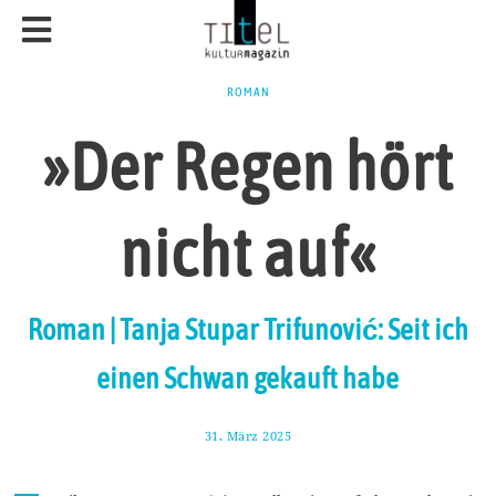
ROMAN
»Der Regen hört
nicht auf«
Roman | Tanja Stupar Trifunović: Seit ich
einen Schwan gekauft habe
31. März 2025
8
.
A
p