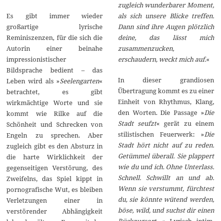
zugleich wunderbarer Moment,
als sich unsere Blicke treffen.
Es gibt immer wieder
Dann sind ihre Augen plötzlich
großartige lyrische
deine, das lässt mich
Reminiszenzen, für die sich die
zusammenzucken,
Autorin einer beinahe
erschaudern, weckt mich auf.
«
impressionistischer
Bildsprache bedient – das
In dieser grandiosen
Leben wird als »
Seelengarten
«
Übertragung kommt es zu einer
betrachtet, es gibt
Einheit von Rhythmus, Klang,
wirkmächtige Worte und sie
den Worten. Die Passage »
Die
kommt wie Rilke auf die
Stadt seufzt
« gerät zu einem
Schönheit und Schrecken von
stilistischen Feuerwerk: »
Die
Engeln zu sprechen. Aber
Stadt hört nicht auf zu reden.
zugleich gibt es den Absturz in
Getümmel überall. Sie plappert
die harte Wirklichkeit der
wie du und ich. Ohne Unterlass.
gegenseitigen Verstörung, des
Schnell. Schwillt an und ab.
Zweifelns, das Spiel kippt in
Wenn sie verstummt, fürchtest
pornografische Wut, es bleiben
du, sie könnte wütend werden,
Verletzungen einer in
böse, wild, und suchst dir einen
verstörender Abhängigkeit
Rückzugsort…
« Lyrisch intim,