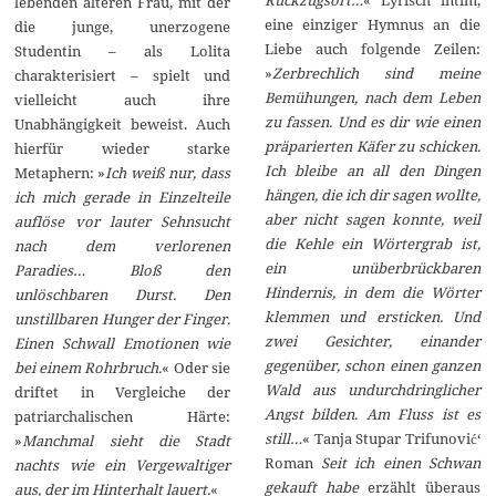
lebenden älteren Frau, mit der
eine einziger Hymnus an die
die junge, unerzogene
Liebe auch folgende Zeilen:
Studentin – als Lolita
»
Zerbrechlich sind meine
charakterisiert – spielt und
Bemühungen, nach dem Leben
vielleicht auch ihre
zu fassen. Und es dir wie einen
Unabhängigkeit beweist. Auch
präparierten Käfer zu schicken.
hierfür wieder starke
Ich bleibe an all den Dingen
Metaphern: »
Ich weiß nur, dass
hängen, die ich dir sagen wollte,
ich mich gerade in Einzelteile
aber nicht sagen konnte, weil
auflöse vor lauter Sehnsucht
die Kehle ein Wörtergrab ist,
nach dem verlorenen
ein unüberbrückbaren
Paradies… Bloß den
Hindernis, in dem die Wörter
unlöschbaren Durst. Den
klemmen und ersticken. Und
unstillbaren Hunger der Finger.
zwei Gesichter, einander
Einen Schwall Emotionen wie
gegenüber, schon einen ganzen
bei einem Rohrbruch.
« Oder sie
Wald aus undurchdringlicher
driftet in Vergleiche der
Angst bilden. Am Fluss ist es
patriarchalischen Härte:
still…
« Tanja Stupar Trifunović‘
»
Manchmal sieht die Stadt
Roman
Seit ich einen Schwan
nachts wie ein Vergewaltiger
gekauft habe
erzählt überaus
aus, der im Hinterhalt lauert.
«