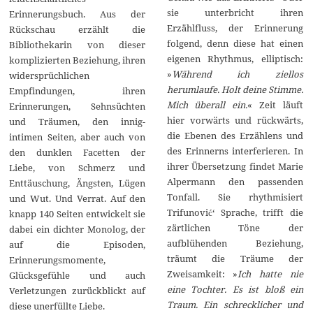
sie unterbricht ihren
Erinnerungsbuch. Aus der
Erzählfluss, der Erinnerung
Rückschau erzählt die
folgend, denn diese hat einen
Bibliothekarin von dieser
eigenen Rhythmus, elliptisch:
komplizierten Beziehung, ihren
»
Während ich ziellos
widersprüchlichen
herumlaufe. Holt deine Stimme.
Empfindungen, ihren
Mich überall ein.
« Zeit läuft
Erinnerungen, Sehnsüchten
hier vorwärts und rückwärts,
und Träumen, den innig-
die Ebenen des Erzählens und
intimen Seiten, aber auch von
des Erinnerns interferieren. In
den dunklen Facetten der
ihrer Übersetzung findet Marie
Liebe, von Schmerz und
Alpermann den passenden
Enttäuschung, Ängsten, Lügen
Tonfall. Sie rhythmisiert
und Wut. Und Verrat. Auf den
Trifunović‘ Sprache, trifft die
knapp 140 Seiten entwickelt sie
zärtlichen Töne der
dabei ein dichter Monolog, der
aufblühenden Beziehung,
auf die Episoden,
träumt die Träume der
Erinnerungsmomente,
Zweisamkeit: »
Ich hatte nie
Glücksgefühle und auch
eine Tochter. Es ist bloß ein
Verletzungen zurückblickt auf
Traum. Ein schrecklicher und
diese unerfüllte Liebe.