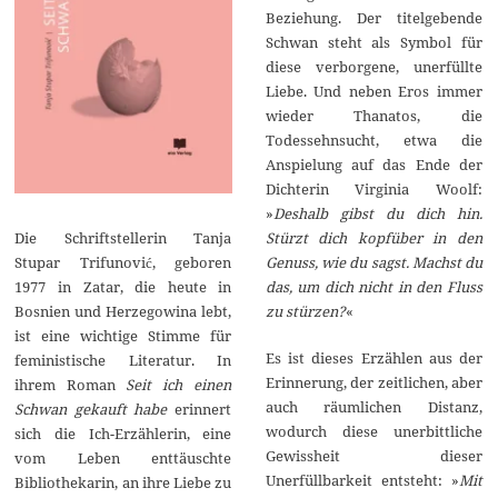
Beziehung. Der titelgebende
Schwan steht als Symbol für
diese verborgene, unerfüllte
Liebe. Und neben Eros immer
wieder Thanatos, die
Todessehnsucht, etwa die
Anspielung auf das Ende der
Dichterin Virginia Woolf:
»
Deshalb gibst du dich hin.
Stürzt dich kopfüber in den
Die Schriftstellerin Tanja
Genuss, wie du sagst. Machst du
Stupar Trifunović, geboren
das, um dich nicht in den Fluss
1977 in Zatar, die heute in
zu stürzen?
«
Bosnien und Herzegowina lebt,
ist eine wichtige Stimme für
Es ist dieses Erzählen aus der
feministische Literatur. In
Erinnerung, der zeitlichen, aber
ihrem Roman
Seit ich einen
auch räumlichen Distanz,
Schwan gekauft habe
erinnert
wodurch diese unerbittliche
sich die Ich-Erzählerin, eine
Gewissheit dieser
vom Leben enttäuschte
Unerfüllbarkeit entsteht: »
Mit
Bibliothekarin, an ihre Liebe zu