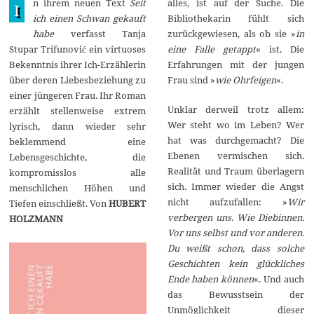
n ihrem neuen Text
Seit
alles, ist auf der Suche. Die
r
I
i
ich einen Schwan gekauft
Bibliothekarin fühlt sich
l
habe
verfasst Tanja
zurückgewiesen, als ob sie »
in
2
0
Stupar Trifunović ein virtuoses
eine Falle getappt
« ist. Die
2
Bekenntnis ihrer Ich-Erzählerin
Erfahrungen mit der jungen
5
über deren Liebesbeziehung zu
Frau sind »
wie
Ohrfeigen
«.
einer jüngeren Frau. Ihr Roman
Unklar derweil trotz allem:
erzählt stellenweise extrem
Wer steht wo im Leben? Wer
lyrisch, dann wieder sehr
hat was durchgemacht? Die
beklemmend eine
Ebenen vermischen sich.
Lebensgeschichte, die
Realität und Traum überlagern
kompromisslos alle
sich. Immer wieder die Angst
menschlichen Höhen und
nicht aufzufallen: »
Wir
Tiefen einschließt. Von
HUBERT
verbergen uns. Wie Diebinnen.
HOLZMANN
Vor uns selbst und vor anderen.
Du weißt schon, dass solche
Geschichten kein glückliches
Ende haben können
«. Und auch
das Bewusstsein der
Unmöglichkeit dieser