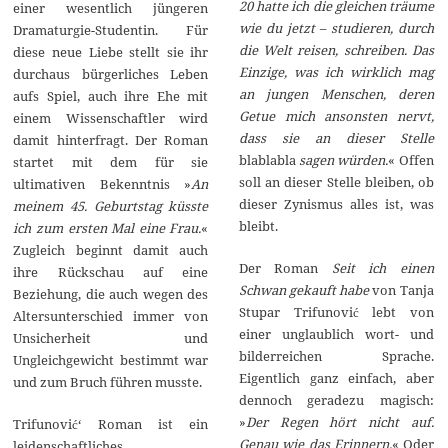
20 hatte ich die gleichen träume
einer wesentlich jüngeren
wie du jetzt – studieren, durch
Dramaturgie-Studentin. Für
die Welt reisen, schreiben. Das
diese neue Liebe stellt sie ihr
Einzige, was ich wirklich mag
durchaus bürgerliches Leben
an jungen Menschen, deren
aufs Spiel, auch ihre Ehe mit
Getue mich ansonsten nervt,
einem Wissenschaftler wird
dass sie an dieser Stelle
damit hinterfragt. Der Roman
blablabla
sagen würden.
« Offen
startet mit dem für sie
soll an dieser Stelle bleiben, ob
ultimativen Bekenntnis »
An
dieser Zynismus alles ist, was
meinem 45. Geburtstag küsste
bleibt.
ich zum ersten Mal eine Frau.
«
Zugleich beginnt damit auch
Der Roman
Seit ich einen
ihre Rückschau auf eine
Schwan gekauft habe
von Tanja
Beziehung, die auch wegen des
Stupar Trifunović lebt von
Altersunterschied immer von
einer unglaublich wort- und
Unsicherheit und
bilderreichen Sprache.
Ungleichgewicht bestimmt war
Eigentlich ganz einfach, aber
und zum Bruch führen musste.
dennoch geradezu magisch:
»
Der Regen hört nicht auf.
Trifunović‘ Roman ist ein
Genau wie das Erinnern.
« Oder
leidenschaftliches