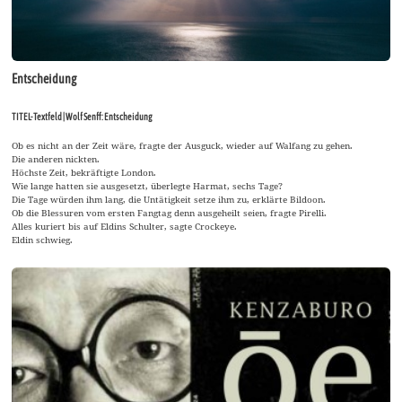
Entscheidung
TITEL-Textfeld | Wolf Senff: Entscheidung
Ob es nicht an der Zeit wäre, fragte der Ausguck, wieder auf Walfang zu gehen.
Die anderen nickten.
Höchste Zeit, bekräftigte London.
Wie lange hatten sie ausgesetzt, überlegte Harmat, sechs Tage?
Die Tage würden ihm lang, die Untätigkeit setze ihm zu, erklärte Bildoon.
Ob die Blessuren vom ersten Fangtag denn ausgeheilt seien, fragte Pirelli.
Alles kuriert bis auf Eldins Schulter, sagte Crockeye.
Eldin schwieg.