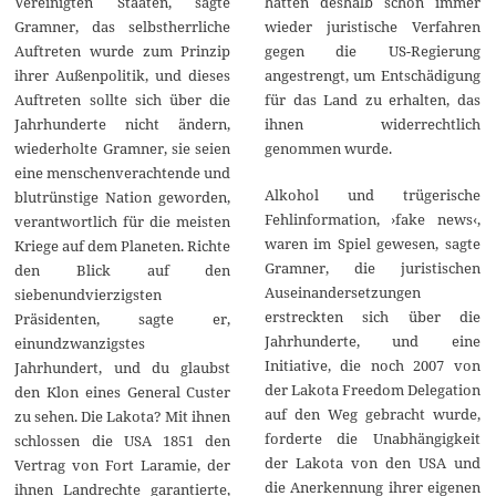
Vereinigten Staaten, sagte
hatten deshalb schon immer
Gramner, das selbstherrliche
wieder juristische Verfahren
Auftreten wurde zum Prinzip
gegen die US-Regierung
ihrer Außenpolitik, und dieses
angestrengt, um Entschädigung
Auftreten sollte sich über die
für das Land zu erhalten, das
Jahrhunderte nicht ändern,
ihnen widerrechtlich
wiederholte Gramner, sie seien
genommen wurde.
eine menschenverachtende und
Alkohol und trügerische
blutrünstige Nation geworden,
Fehlinformation, ›fake news‹,
verantwortlich für die meisten
waren im Spiel gewesen, sagte
Kriege auf dem Planeten. Richte
Gramner, die juristischen
den Blick auf den
Auseinandersetzungen
siebenundvierzigsten
erstreckten sich über die
Präsidenten, sagte er,
Jahrhunderte, und eine
einundzwanzigstes
Initiative, die noch 2007 von
Jahrhundert, und du glaubst
der Lakota Freedom Delegation
den Klon eines General Custer
auf den Weg gebracht wurde,
zu sehen. Die Lakota? Mit ihnen
forderte die Unabhängigkeit
schlossen die USA 1851 den
der Lakota von den USA und
Vertrag von Fort Laramie, der
die Anerkennung ihrer eigenen
ihnen Landrechte garantierte,