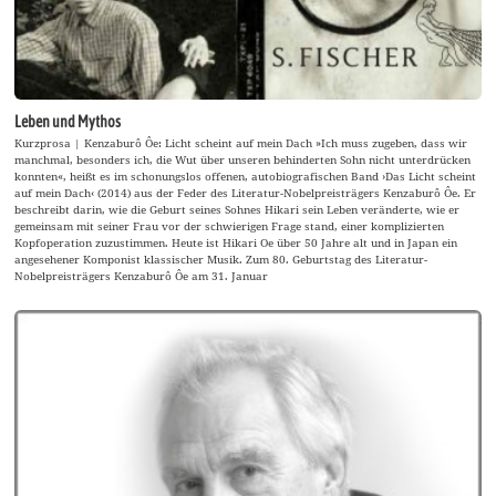
Leben und Mythos
Kurzprosa | Kenzaburô Ôe: Licht scheint auf mein Dach »Ich muss zugeben, dass wir
manchmal, besonders ich, die Wut über unseren behinderten Sohn nicht unterdrücken
konnten«, heißt es im schonungslos offenen, autobiografischen Band ›Das Licht scheint
auf mein Dach‹ (2014) aus der Feder des Literatur-Nobelpreisträgers Kenzaburô Ôe. Er
beschreibt darin, wie die Geburt seines Sohnes Hikari sein Leben veränderte, wie er
gemeinsam mit seiner Frau vor der schwierigen Frage stand, einer komplizierten
Kopfoperation zuzustimmen. Heute ist Hikari Oe über 50 Jahre alt und in Japan ein
angesehener Komponist klassischer Musik. Zum 80. Geburtstag des Literatur-
Nobelpreisträgers Kenzaburô Ôe am 31. Januar