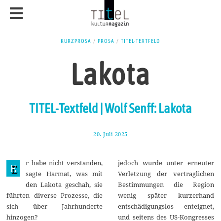
KURZPROSA
/
PROSA
/
TITEL-TEXTFELD
Lakota
TITEL-Textfeld | Wolf Senff: Lakota
20. Juli 2025
2
7
.
J
r habe nicht verstanden,
jedoch wurde unter erneuter
u
E
l
sagte Harmat, was mit
Verletzung der vertraglichen
i
den Lakota geschah, sie
Bestimmungen die Region
2
0
führten diverse Prozesse, die
wenig später kurzerhand
2
sich über Jahrhunderte
entschädigungslos enteignet,
5
hinzogen?
und seitens des US-Kongresses