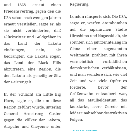
Regierung.
und 1868 erneut einen
Friedensvertrag, gegen den die
London räusperte sich. Die USA,
USA schon nach wenigen Jahren
sagte er, warfen Atombomben
erneut verstießen, sagte er, als
auf die japanischen Städte
sie nicht verhinderten, daß
Hiroshima und Nagasaki ab, sie
Glücksritter und Goldgräber in
sonnten sich jahrzehntelang im
das Land der Lakota
Glanz einer sogenannten
eindrangen, nein, sie
Weltmacht, prahlten mit ihren
bedrängten die Lakota sogar,
vermeintlich vorbildlichen
das Land der Black Hills
demokratischen Verhältnissen,
abzutreten, eine Region, die
und man wundere sich, wie viel
den Lakota als geheiligter Sitz
Zeit und wie viele Opfer es
der Geister galt.
forderte, bevor der
Größenwahn entzaubert war,
In der Schlacht am Little Big
all das Maulheldentum, das
Horn, sagte er, die um diese
lautstarke, leere Gerede mit
Region geführt wurde, unterlag
leider unabsehbar destruktiven
General Armstrong Custer
Folgen.
gegen die Völker der Lakota,
Arapaho und Cheyenne unter