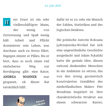
21. Juli 2025
1
.
A
u
err Ernst ist ein sehr
dafür ist er zu sehr ein Mensch
g
H
u
vielbeschäftigter Mann,
der Zahlen, Statistiken und des
s
der wenig von
logischen Denkens.
t
2
Zerstreuung und Spaß wenig
0
Die polnische Autorin Roksana
hält. Arbeit und Pflicht
2
Jędrzejewska-Wróbel hat sich
5
dominieren sein Leben, was
eine ungewöhnliche Geschichte
durchaus auch zu Stress führt.
ausgedacht und Adam Pękalski
Dagegen nimmt er Pillen. Bis er
hatte die geniale Idee, diesen
hört, dass es noch einen viel
rational denkenden Menschen
einfacheren Weg zur
in ein Ambiente zu setzen, das
Beruhigung gibt: eine Katze.
von den streng geometrisch
ANDREA WANNER
war
konstruierten Gemälden des
gespannt, ob dieser Rat
niederländischen Malers Piet
tatsächlich hilft.
Mondrian inspiriert ist. Ihre
charakteristische Struktur aus
einem schwarzen Raster,