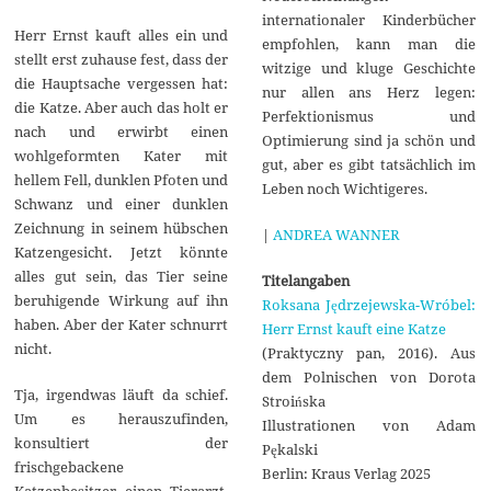
internationaler Kinderbücher
Herr Ernst kauft alles ein und
empfohlen, kann man die
stellt erst zuhause fest, dass der
witzige und kluge Geschichte
die Hauptsache vergessen hat:
nur allen ans Herz legen:
die Katze. Aber auch das holt er
Perfektionismus und
nach und erwirbt einen
Optimierung sind ja schön und
wohlgeformten Kater mit
gut, aber es gibt tatsächlich im
hellem Fell, dunklen Pfoten und
Leben noch Wichtigeres.
Schwanz und einer dunklen
Zeichnung in seinem hübschen
|
ANDREA WANNER
Katzengesicht. Jetzt könnte
alles gut sein, das Tier seine
Titelangaben
beruhigende Wirkung auf ihn
Roksana Jędrzejewska-Wróbel:
haben. Aber der Kater schnurrt
Herr Ernst kauft eine Katze
nicht.
(Praktyczny pan, 2016). Aus
dem Polnischen von Dorota
Tja, irgendwas läuft da schief.
Stroińska
Um es herauszufinden,
Illustrationen von Adam
konsultiert der
Pękalski
frischgebackene
Berlin: Kraus Verlag 2025