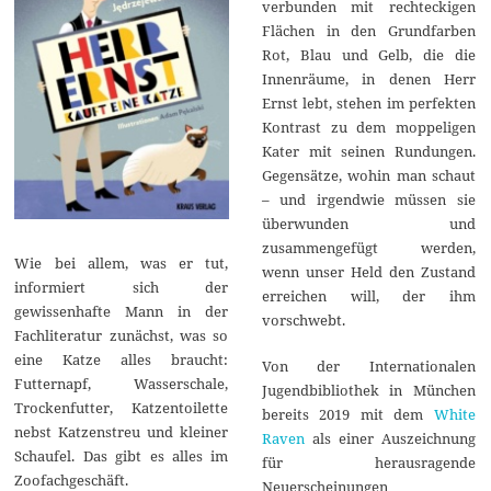
verbunden mit rechteckigen
Flächen in den Grundfarben
Rot, Blau und Gelb, die die
Innenräume, in denen Herr
Ernst lebt, stehen im perfekten
Kontrast zu dem moppeligen
Kater mit seinen Rundungen.
Gegensätze, wohin man schaut
– und irgendwie müssen sie
überwunden und
zusammengefügt werden,
Wie bei allem, was er tut,
wenn unser Held den Zustand
informiert sich der
erreichen will, der ihm
gewissenhafte Mann in der
vorschwebt.
Fachliteratur zunächst, was so
eine Katze alles braucht:
Von der Internationalen
Futternapf, Wasserschale,
Jugendbibliothek in München
Trockenfutter, Katzentoilette
bereits 2019 mit dem
White
nebst Katzenstreu und kleiner
Raven
als einer Auszeichnung
Schaufel. Das gibt es alles im
für herausragende
Zoofachgeschäft.
Neuerscheinungen