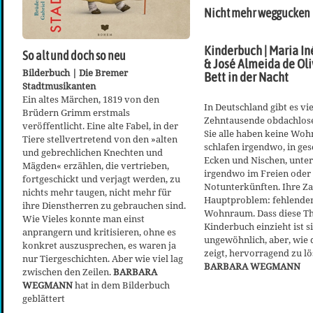
Nicht mehr weggucken
Kinderbuch | Maria I
So alt und doch so neu
& José Almeida de Oli
Bilderbuch | Die Bremer
Bett in der Nacht
Stadtmusikanten
Ein altes Märchen, 1819 von den
In Deutschland gibt es vie
Brüdern Grimm erstmals
Zehntausende obdachlos
veröffentlicht. Eine alte Fabel, in der
Sie alle haben keine Woh
Tiere stellvertretend von den »alten
schlafen irgendwo, in ge
und gebrechlichen Knechten und
Ecken und Nischen, unter
Mägden« erzählen, die vertrieben,
irgendwo im Freien oder 
fortgeschickt und verjagt werden, zu
Notunterkünften. Ihre Zah
nichts mehr taugen, nicht mehr für
Hauptproblem: fehlender
ihre Dienstherren zu gebrauchen sind.
Wohnraum. Dass diese Th
Wie Vieles konnte man einst
Kinderbuch einzieht ist s
anprangern und kritisieren, ohne es
ungewöhnlich, aber, wie 
konkret auszusprechen, es waren ja
zeigt, hervorragend zu l
nur Tiergeschichten. Aber wie viel lag
BARBARA WEGMANN
zwischen den Zeilen.
BARBARA
WEGMANN
hat in dem Bilderbuch
geblättert