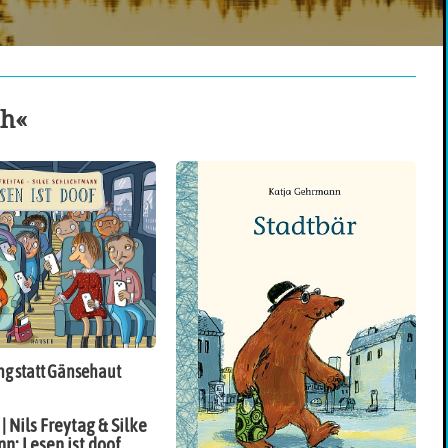
ch«
g statt Gänsehaut
 Nils Freytag & Silke
n: Lesen ist doof