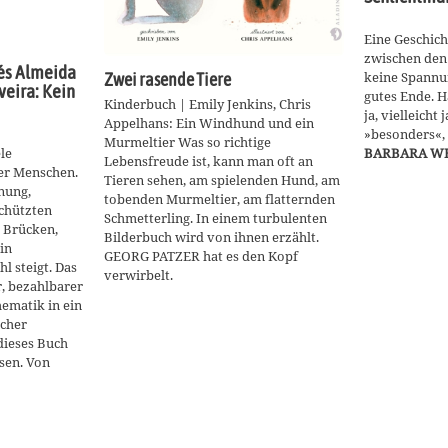
Eine Geschicht
zwischen den
nés Almeida
keine Spannun
Zwei rasende Tiere
veira: Kein
gutes Ende. H
Kinderbuch | Emily Jenkins, Chris
ja, vielleicht 
Appelhans: Ein Windhund und ein
»besonders«, 
Murmeltier Was so richtige
le
BARBARA 
Lebensfreude ist, kann man oft an
er Menschen.
Tieren sehen, am spielenden Hund, am
nung,
tobenden Murmeltier, am flatternden
schützten
Schmetterling. In einem turbulenten
 Brücken,
Bilderbuch wird von ihnen erzählt.
in
GEORG PATZER hat es den Kopf
l steigt. Das
verwirbelt.
, bezahlbarer
ematik in ein
icher
dieses Buch
ösen. Von