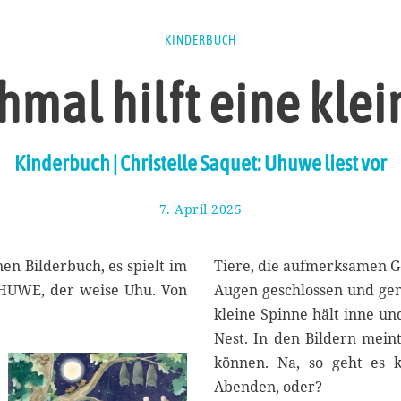
KINDERBUCH
mal hilft eine klein
Kinderbuch | Christelle Saquet: Uhuwe liest vor
7. April 2025
1
3
.
A
nen Bilderbuch, es spielt im
Tiere, die aufmerksamen G
p
 UHUWE, der weise Uhu. Von
Augen geschlossen und gen
r
kleine Spinne hält inne u
i
l
Nest. In den Bildern mei
2
können. Na, so geht es 
0
Abenden, oder?
2