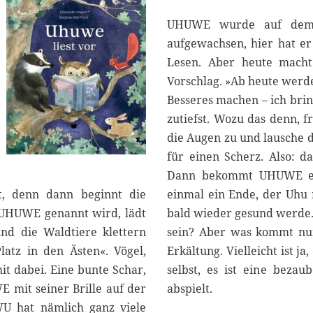
5
UHUWE wurde auf dem D
aufgewachsen, hier hat er
Lesen. Aber heute macht
Vorschlag. »Ab heute werde
Besseres machen – ich bring
zutiefst. Wozu das denn, 
die Augen zu und lausche 
für einen Scherz. Also: 
Dann bekommt UHUWE eine
t, denn dann beginnt die
einmal ein Ende, der Uhu m
ll UHUWE genannt wird, lädt
bald wieder gesund werde. 
nd die Waldtiere klettern
sein? Aber was kommt nun
latz in den Ästen«. Vögel,
Erkältung. Vielleicht ist ja
t dabei. Eine bunte Schar,
selbst, es ist eine beza
 mit seiner Brille auf der
abspielt.
U hat nämlich ganz viele