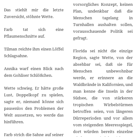
vorsorgliches Konzept, keinen
Das stiehlt mir die letzte
Plan, undenkbar daß die
Zuversicht, stöhnte Wette.
Menschen tagelang in
Turnhallen aushalten sollen,
Farb tat sich eine
vorausschauende Politik sei
Pflaumenschnitte auf.
gefragt.
Tilman reichte ihm einen Löffel
Florida sei nicht die einzige
Schlagsahne.
Region, sagte Wette, von der
absehbar sei, daß sie für
Annika warf einen Blick nach
Menschen unbewohnbar
dem Gohliser Schlößchen.
werde, er erinnere an die
Waldbrände in Kalifornien, und
Wette schwieg. Er hätte große
man kenne die Inseln in der
Lust, Doppelkopf zu spielen,
Südsee, die von stärkeren
sagte er, niemand könne sich
tropischen Wirbelstürmen
pausenlos den Problemen der
betroffen seien, von längeren
Welt aussetzen, wo werde das
Dürreperioden und vor allem
hinführen.
vom steigenden Meeresspiegel,
dort würden bereits einzelne
Farb strich die Sahne auf seiner