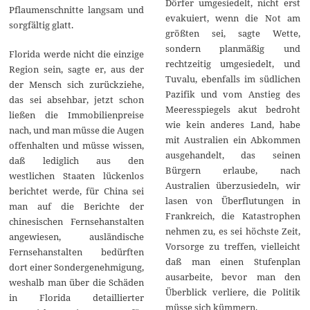
Dörfer umgesiedelt, nicht erst
Pflaumenschnitte langsam und
evakuiert, wenn die Not am
sorgfältig glatt.
größten sei, sagte Wette,
sondern planmäßig und
Florida werde nicht die einzige
rechtzeitig umgesiedelt, und
Region sein, sagte er, aus der
Tuvalu, ebenfalls im südlichen
der Mensch sich zurückziehe,
Pazifik und vom Anstieg des
das sei absehbar, jetzt schon
Meeresspiegels akut bedroht
ließen die Immobilienpreise
wie kein anderes Land, habe
nach, und man müsse die Augen
mit Australien ein Abkommen
offenhalten und müsse wissen,
ausgehandelt, das seinen
daß lediglich aus den
Bürgern erlaube, nach
westlichen Staaten lückenlos
Australien überzusiedeln, wir
berichtet werde, für China sei
lasen von Überflutungen in
man auf die Berichte der
Frankreich, die Katastrophen
chinesischen Fernsehanstalten
nehmen zu, es sei höchste Zeit,
angewiesen, ausländische
Vorsorge zu treffen, vielleicht
Fernsehanstalten bedürften
daß man einen Stufenplan
dort einer Sondergenehmigung,
ausarbeite, bevor man den
weshalb man über die Schäden
Überblick verliere, die Politik
in Florida detaillierter
müsse sich kümmern.