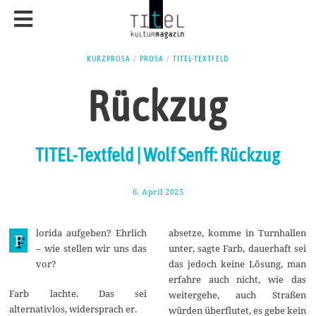
KURZPROSA
/
PROSA
/
TITEL-TEXTFELD
Rückzug
TITEL-Textfeld | Wolf Senff: Rückzug
6. April 2025
1
3
.
A
lorida aufgeben? Ehrlich
absetze, komme in Turnhallen
p
F
r
– wie stellen wir uns das
unter, sagte Farb, dauerhaft sei
i
vor?
das jedoch keine Lösung, man
l
2
erfahre auch nicht, wie das
0
Farb lachte. Das sei
weitergehe, auch Straßen
2
alternativlos, widersprach er.
5
würden überflutet, es gebe kein