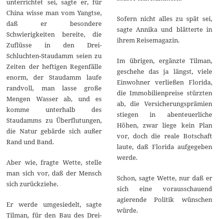
unterrichtet sei, sagte er, für
China wisse man vom Yangtse,
Sofern nicht alles zu spät sei,
daß er besondere
sagte Annika und blätterte in
Schwierigkeiten bereite, die
ihrem Reisemagazin.
Zuflüsse in den Drei-
Schluchten-Staudamm seien zu
Im übrigen, ergänzte Tilman,
Zeiten der heftigen Regenfälle
geschehe das ja längst, viele
enorm, der Staudamm laufe
Einwohner verließen Florida,
randvoll, man lasse große
die Immobilienpreise stürzten
Mengen Wasser ab, und es
ab, die Versicherungsprämien
komme unterhalb des
stiegen in abenteuerliche
Staudamms zu Überflutungen,
Höhen, zwar liege kein Plan
die Natur gebärde sich außer
vor, doch die reale Botschaft
Rand und Band.
laute, daß Florida aufgegeben
werde.
Aber wie, fragte Wette, stelle
man sich vor, daß der Mensch
Schon, sagte Wette, nur daß er
sich zurückziehe.
sich eine vorausschauend
agierende Politik wünschen
Er werde umgesiedelt, sagte
würde.
Tilman, für den Bau des Drei-