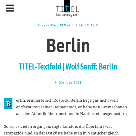
KURZPROSA
/
PROSA
/
TITEL-TEXTFELD
Berlin
TITEL-Textfeld | Wolf Senff: Berlin
3. Oktober 2021
1
0
.
O
erlin, erinnerte sich Rostock, Berlin liege gar nicht weit
k
B
t
entfernt von seiner Heimatstadt, er habe von Bremerhaven
o
aus den Atlantik überquert und in Nantucket ausgemustert.
b
e
r
So sei es vielen ergangen, sagte London, die Überfahrt war
2
strapaziös, und an der Ostküste habe man in Nantucket gleich
0