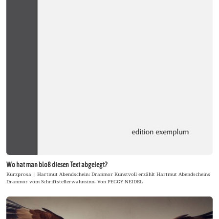
Wo hat man bloß diesen Text abgelegt?
Kurzprosa | Hartmut Abendschein: Dranmor Kunstvoll erzählt Hartmut Abendscheins
Dranmor vom Schriftstellerwahnsinn. Von PEGGY NEIDEL