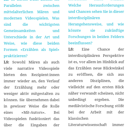
Welche Herausforderungen
Parallelen zwischen
und Chancen sehen Sie in dieser
mittelalterlichen Mären und
interdisziplinären
modernen Videospielen. Was
Herangehensweise, und wie
sind die wichtigsten
könnte sie zukünftige
Gemeinsamkeiten und
Forschungen in beiden Feldern
Unterschiede in der Art und
beeinflussen?
Weise, wie diese beiden
LS:
Eine Chance der
Formen »Erzählen als Spiel«
interdisziplinären Perspektive
praktizieren?
ist es, vor allem im Hinblick auf
LS:
Sowohl Mären als auch
das Erzählen neue Blickwinkel
viele narrative Videospiele
zu eröffnen, die sich aus
bieten den Rezipient:innen
anderen Disziplinen, die
immer wieder an, den Verlauf
vielleicht auf den ersten Blick
der Erzählung mehr oder
näher verwandt scheinen, nicht
weniger aktiv mitgestalten zu
unbedingt ergeben. Die
können. Sie übernehmen dabei
mediävistische Forschung stößt
in gewisser Weise die Rolle
bei der Arbeit mit der
eines »Mit-Autors«. Bei
klassischen
Videospielen funktioniert das
Literaturwissenschaft immer
über die Eingaben der