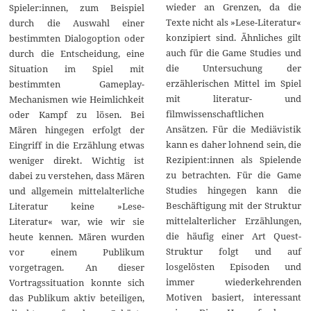
wieder an Grenzen, da die
Spieler:innen, zum Beispiel
Texte nicht als »Lese-Literatur«
durch die Auswahl einer
konzipiert sind. Ähnliches gilt
bestimmten Dialogoption oder
auch für die Game Studies und
durch die Entscheidung, eine
die Untersuchung der
Situation im Spiel mit
erzählerischen Mittel im Spiel
bestimmten Gameplay-
mit literatur- und
Mechanismen wie Heimlichkeit
filmwissenschaftlichen
oder Kampf zu lösen. Bei
Ansätzen. Für die Mediävistik
Mären hingegen erfolgt der
kann es daher lohnend sein, die
Eingriff in die Erzählung etwas
Rezipient:innen als Spielende
weniger direkt. Wichtig ist
zu betrachten. Für die Game
dabei zu verstehen, dass Mären
Studies hingegen kann die
und allgemein mittelalterliche
Beschäftigung mit der Struktur
Literatur keine »Lese-
mittelalterlicher Erzählungen,
Literatur« war, wie wir sie
die häufig einer Art Quest-
heute kennen. Mären wurden
Struktur folgt und auf
vor einem Publikum
losgelösten Episoden und
vorgetragen. An dieser
immer wiederkehrenden
Vortragssituation konnte sich
Motiven basiert, interessant
das Publikum aktiv beteiligen,