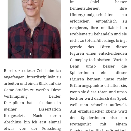
im Spiel besser
kennenzulernen, ihre
Hintergrundgeschichten zu
erforschen, empathisch zu
reagieren, ihre medizinischen
Probleme zu behandeln und sie
nicht zu töten. Allerdings bringt
gerade das Töten dieser
Figuren einen entscheidenden
Gameplay-technischen Vorteil:
Denn umso besser die
Bereits zu dieser Zeit habe ich
Spieler:innen eine dieser
angefangen, interdisziplinär zu
Figuren kennen, umso mehr
arbeiten und einen Blick auf die
Erfahrungspunkte erhalten sie,
Game Studies zu werfen. Diese
wenn sie diese töten und umso
Verknüpfung beider
leichter wird dadurch das Spiel,
Disziplinen hat sich dann in
weil man schneller auflevelt.
meiner Dissertation
Auf erzählerischer Ebene wird
fortgesetzt. Nach deren
den Spieler:innen also ein
Abschluss bin ich erst einmal
Protagonist mit einem
etwas von der Forschung
Gewissenskonflikt präsentiert,