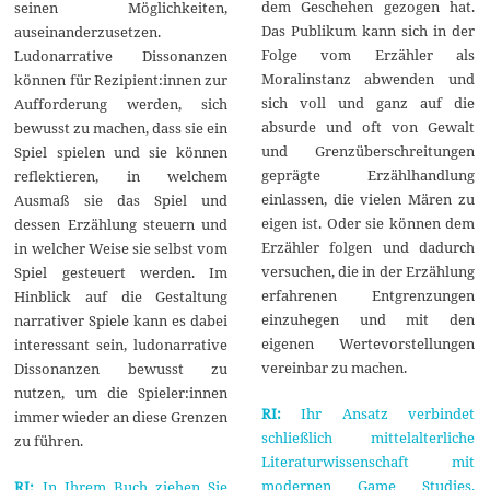
dem Geschehen gezogen hat.
seinen Möglichkeiten,
Das Publikum kann sich in der
auseinanderzusetzen.
Folge vom Erzähler als
Ludonarrative Dissonanzen
Moralinstanz abwenden und
können für Rezipient:innen zur
sich voll und ganz auf die
Aufforderung werden, sich
absurde und oft von Gewalt
bewusst zu machen, dass sie ein
und Grenzüberschreitungen
Spiel spielen und sie können
geprägte Erzählhandlung
reflektieren, in welchem
einlassen, die vielen Mären zu
Ausmaß sie das Spiel und
eigen ist. Oder sie können dem
dessen Erzählung steuern und
Erzähler folgen und dadurch
in welcher Weise sie selbst vom
versuchen, die in der Erzählung
Spiel gesteuert werden. Im
erfahrenen Entgrenzungen
Hinblick auf die Gestaltung
einzuhegen und mit den
narrativer Spiele kann es dabei
eigenen Wertevorstellungen
interessant sein, ludonarrative
vereinbar zu machen.
Dissonanzen bewusst zu
nutzen, um die Spieler:innen
RI:
Ihr Ansatz verbindet
immer wieder an diese Grenzen
schließlich mittelalterliche
zu führen.
Literaturwissenschaft mit
modernen Game Studies.
RI:
In Ihrem Buch ziehen Sie