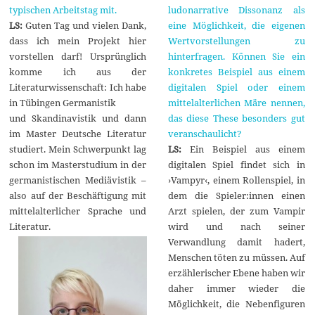
typischen Arbeitstag mit.
ludonarrative Dissonanz als
LS:
Guten Tag und vielen Dank,
eine Möglichkeit, die eigenen
dass ich mein Projekt hier
Wertvorstellungen zu
vorstellen darf! Ursprünglich
hinterfragen. Können Sie ein
komme ich aus der
konkretes Beispiel aus einem
Literaturwissenschaft: Ich habe
digitalen Spiel oder einem
in Tübingen Germanistik
mittelalterlichen Märe nennen,
und Skandinavistik und dann
das diese These besonders gut
im Master Deutsche Literatur
veranschaulicht?
studiert. Mein Schwerpunkt lag
LS:
Ein Beispiel aus einem
schon im Masterstudium in der
digitalen Spiel findet sich in
germanistischen Mediävistik –
›Vampyr‹, einem Rollenspiel, in
also auf der Beschäftigung mit
dem die Spieler:innen einen
mittelalterlicher Sprache und
Arzt spielen, der zum Vampir
Literatur.
wird und nach seiner
Verwandlung damit hadert,
Menschen töten zu müssen. Auf
erzählerischer Ebene haben wir
daher immer wieder die
Möglichkeit, die Nebenfiguren