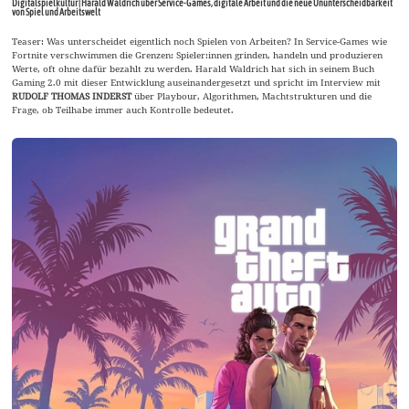
Digitalspielkultur | Harald Waldrich über Service-Games, digitale Arbeit und die neue Ununterscheidbarkeit
von Spiel und Arbeitswelt
Teaser: Was unterscheidet eigentlich noch Spielen von Arbeiten? In Service-Games wie
Fortnite verschwimmen die Grenzen: Spieler:innen grinden, handeln und produzieren
Werte, oft ohne dafür bezahlt zu werden. Harald Waldrich hat sich in seinem Buch
Gaming 2.0 mit dieser Entwicklung auseinandergesetzt und spricht im Interview mit
RUDOLF THOMAS INDERST
über Playbour, Algorithmen, Machtstrukturen und die
Frage, ob Teilhabe immer auch Kontrolle bedeutet.