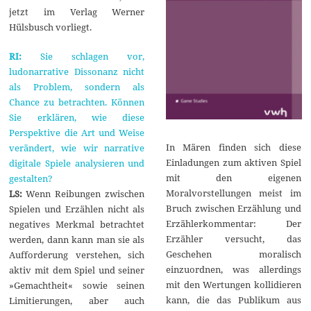
jetzt im Verlag Werner
Hülsbusch vorliegt.
RI:
Sie schlagen vor,
ludonarrative Dissonanz nicht
als Problem, sondern als
Chance zu betrachten. Können
Sie erklären, wie diese
Perspektive die Art und Weise
In Mären finden sich diese
verändert, wie wir narrative
Einladungen zum aktiven Spiel
digitale Spiele analysieren und
mit den eigenen
gestalten?
Moralvorstellungen meist im
LS:
Wenn Reibungen zwischen
Bruch zwischen Erzählung und
Spielen und Erzählen nicht als
Erzählerkommentar: Der
negatives Merkmal betrachtet
Erzähler versucht, das
werden, dann kann man sie als
Geschehen moralisch
Aufforderung verstehen, sich
einzuordnen, was allerdings
aktiv mit dem Spiel und seiner
mit den Wertungen kollidieren
»Gemachtheit« sowie seinen
kann, die das Publikum aus
Limitierungen, aber auch