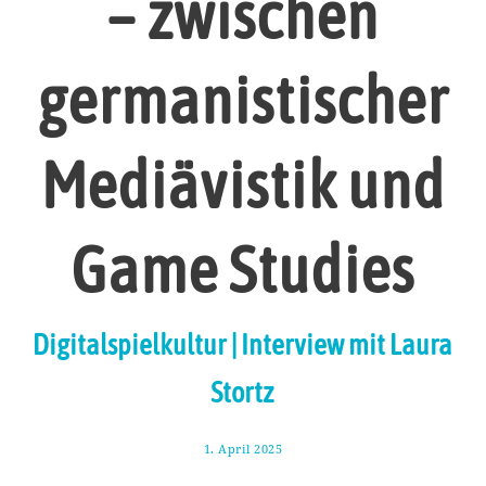
– zwischen
germanistischer
Mediävistik und
Game Studies
Digitalspielkultur | Interview mit Laura
Stortz
1. April 2025
1
2
.