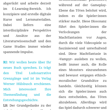
abgerückt und arbeite derzeit
während auf der Gameplay-
im E-Learning-Bereich. Ich
Ebene das Töten belohnt wird,
konzipiere und erstelle digitale
indem es die Spieler:innen
Kurse und Lernmaterialien.
stärker macht. Diese Dissonanz
Dabei liefern eine
führt den Spieler:innen die
interdisziplinäre Perspektive
Verlockungen der
und Ansätze aus der
Machtfantasien vor Augen,
Literaturwissenschaft und den
durch die viele Videospiele so
Game Studies immer wieder
faszinierend und unterhaltend
spannende Impulse.
sind. Diese Machtfantasie in
›Vampyr‹ ausleben zu wollen,
RI:
Wir wollen heute über Ihr
heißt immer auch, die Rolle
neues Buch sprechen. Es trägt
eines Monsters einzunehmen
den Titel Ludonarrative
und bewusst entgegen ethisch-
Grenzgänge und ist im Verlag
moralischer Grundsätze zu
Werner Hülsbusch erschienen.
handeln. Gleichzeitig können
Mich interessiert Ihre
sich die Spieler:innen auch
Themenfindung und die
dazu entscheiden, das Töten
Entstehungsgeschichte.
abzulehnen. Allerdings wird
LS:
Der Grundgedanke zu der
das Spiel dadurch schwerer und