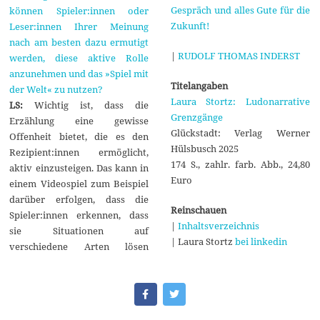
Gespräch und alles Gute für die
können Spieler:innen oder
Zukunft!
Leser:innen Ihrer Meinung
nach am besten dazu ermutigt
|
RUDOLF THOMAS INDERST
werden, diese aktive Rolle
anzunehmen und das »Spiel mit
Titelangaben
der Welt« zu nutzen?
Laura Stortz: Ludonarrative
LS:
Wichtig ist, dass die
Grenzgänge
Erzählung eine gewisse
Glückstadt: Verlag Werner
Offenheit bietet, die es den
Hülsbusch 2025
Rezipient:innen ermöglicht,
174 S., zahlr. farb. Abb., 24,80
aktiv einzusteigen. Das kann in
Euro
einem Videospiel zum Beispiel
darüber erfolgen, dass die
Reinschauen
Spieler:innen erkennen, dass
|
Inhaltsverzeichnis
sie Situationen auf
| Laura Stortz
bei linkedin
verschiedene Arten lösen