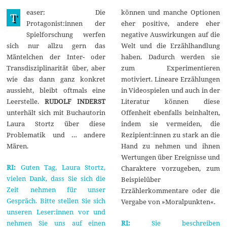
A
easer: Die
können und manche Optionen
p
T
r
Protagonist:innen der
eher positive, andere eher
i
Spielforschung werfen
negative Auswirkungen auf die
l
2
sich nur allzu gern das
Welt und die Erzählhandlung
0
Mäntelchen der Inter- oder
haben. Dadurch werden sie
2
5
Transdisziplinarität über, aber
zum Experimentieren
wie das dann ganz konkret
motiviert. Lineare Erzählungen
aussieht, bleibt oftmals eine
in Videospielen und auch in der
Leerstelle.
RUDOLF INDERST
Literatur können diese
unterhält sich mit Buchautorin
Offenheit ebenfalls beinhalten,
Laura Stortz über diese
indem sie vermeiden, die
Problematik und … andere
Rezipient:innen zu stark an die
Mären.
Hand zu nehmen und ihnen
Wertungen über Ereignisse und
RI:
Guten Tag, Laura Stortz,
Charaktere vorzugeben, zum
vielen Dank, dass Sie sich die
Beispielüber
Zeit nehmen für unser
Erzählerkommentare oder die
Gespräch. Bitte stellen Sie sich
Vergabe von »Moralpunkten«.
unseren Leser:innen vor und
nehmen Sie uns auf einen
RI:
Sie beschreiben