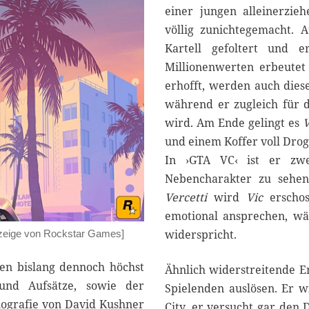
einer jungen alleinerzie
völlig zunichtegemacht.
Kartell gefoltert und 
Millionenwerten erbeutet 
erhofft, werden auch dies
während er zugleich für d
wird. Am Ende gelingt es
und einem Koffer voll Drog
In ›GTA VC‹ ist er zwe
Nebencharakter zu sehe
Vercetti
wird
Vic
erscho
emotional ansprechen, wä
widerspricht.
zeige von Rockstar Games]
len bislang dennoch höchst
Ähnlich widerstreitende E
 und Aufsätze, sowie der
Spielenden auslösen. Er w
ografie von David Kushner
City, er versucht gar den