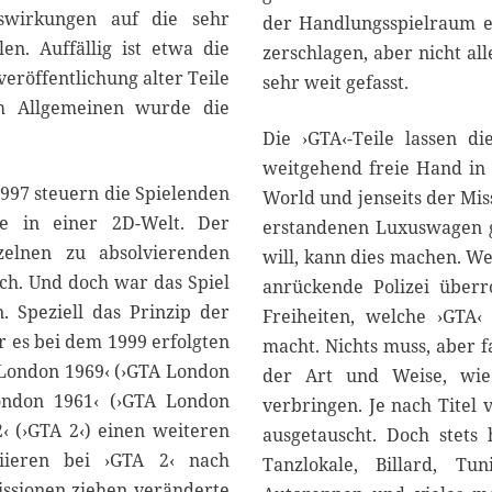
swirkungen auf die sehr
der Handlungsspielraum e
n. Auffällig ist etwa die
zerschlagen, aber nicht al
eröffentlichung alter Teile
sehr weit gefasst.
Im Allgemeinen wurde die
Die ›GTA‹-Teile lassen d
weitgehend freie Hand in
1997 steuern die Spielenden
World und jenseits der Mis
ve in einer 2D-Welt. Der
erstandenen Luxuswagen g
zelnen zu absolvierenden
will, kann dies machen. We
ch. Und doch war das Spiel
anrückende Polizei überr
. Speziell das Prinzip der
Freiheiten, welche ›GTA‹
 es bei dem 1999 erfolgten
macht. Nichts muss, aber f
 London 1969‹ (›GTA London
der Art und Weise, wie 
ondon 1961‹ (›GTA London
verbringen. Je nach Titel
‹ (›GTA 2‹) einen weiteren
ausgetauscht. Doch stets
riieren bei ›GTA 2‹ nach
Tanzlokale, Billard, Tun
ssionen ziehen veränderte