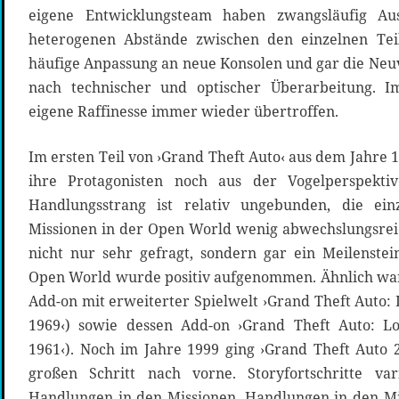
eigene Entwicklungsteam haben zwangsläufig Au
heterogenen Abstände zwischen den einzelnen Teile
häufige Anpassung an neue Konsolen und gar die Neuv
nach technischer und optischer Überarbeitung. 
eigene Raffinesse immer wieder übertroffen.
Im ersten Teil von ›Grand Theft Auto‹ aus dem Jahre 
ihre Protagonisten noch aus der Vogelperspekti
Handlungsstrang ist relativ ungebunden, die ein
Missionen in der Open World wenig abwechslungsrei
nicht nur sehr gefragt, sondern gar ein Meilenstein
Open World wurde positiv aufgenommen. Ähnlich war
Add-on mit erweiterter Spielwelt ›Grand Theft Auto:
1969‹) sowie dessen Add-on ›Grand Theft Auto: L
1961‹). Noch im Jahre 1999 ging ›Grand Theft Auto 2
großen Schritt nach vorne. Storyfortschritte va
Handlungen in den Missionen, Handlungen in den Mi