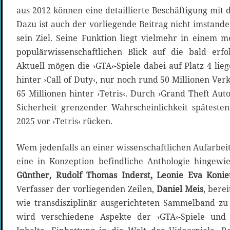
aus 2012 können eine detaillierte Beschäftigung mit d
Dazu ist auch der vorliegende Beitrag nicht imstande.
sein Ziel. Seine Funktion liegt vielmehr in einem m
populärwissenschaftlichen Blick auf die bald erfol
Aktuell mögen die ›GTA‹-Spiele dabei auf Platz 4 li
hinter ›Call of Duty‹, nur noch rund 50 Millionen Ve
65 Millionen hinter ›Tetris‹. Durch ›Grand Theft Aut
Sicherheit grenzender Wahrscheinlichkeit späteste
2025 vor ›Tetris‹ rücken.
Wem jedenfalls an einer wissenschaftlichen Aufarbeitu
eine in Konzeption befindliche Anthologie hingewi
Günther, Rudolf Thomas Inderst, Leonie Eva Konie
Verfasser der vorliegenden Zeilen,
Daniel Meis
, bere
wie transdisziplinär ausgerichteten Sammelband zu 
wird verschiedene Aspekte der ›GTA‹-Spiele und 