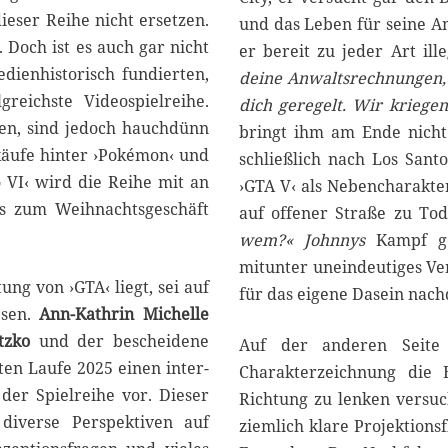
ieser Reihe nicht ersetzen.
und das Leben für seine An
 Doch ist es auch gar nicht
er bereit zu jeder Art ill
edienhistorisch fundierten,
deine Anwaltsrechnungen, d
greichste Videospielreihe.
dich geregelt. Wir kriege
egen, sind jedoch hauchdünn
bringt ihm am Ende nicht 
rkäufe hinter ›Pokémon‹ und
schließlich nach Los Sant
o VI‹ wird die Reihe mit an
›GTA V‹ als Nebencharakte
ns zum Weihnachtsgeschäft
auf offener Straße zu To
wem?«
Johnnys
Kampf geg
mitunter uneindeutiges Ve
ng von ›GTA‹ liegt, sei auf
für das eigene Dasein nach
esen.
Ann-Kathrin Michelle
tzko
und der bescheidene
Auf der anderen Seite s
iten Laufe 2025 einen inter-
Charakterzeichnung die 
der Spielreihe vor. Dieser
Richtung zu lenken versu
diverse Perspektiven auf
ziemlich klare Projektions