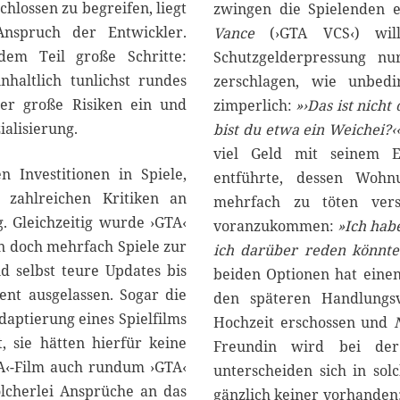
chlossen zu begreifen, liegt
zwingen die Spielenden
Anspruch der Entwickler.
Vance
(›GTA VCS‹) wil
dem Teil große Schritte:
Schutzgelderpressung nur
haltlich tunlichst rundes
zerschlagen, wie unbedi
er große Risiken ein und
zimperlich:
»›Das ist nicht
alisierung.
bist du etwa ein Weichei?‹
viel Geld mit seinem E
n Investitionen in Spiele,
entführte, dessen Woh
 zahlreichen Kritiken an
mehrfach zu töten vers
. Gleichzeitig wurde ›GTA‹
voranzukommen:
»Ich hab
n doch mehrfach Spiele zur
ich darüber reden könnt
 selbst teure Updates bis
beiden Optionen hat einen
ent ausgelassen. Sogar die
den späteren Handlungs
aptierung eines Spielfilms
Hochzeit erschossen und
 sie hätten hierfür keine
Freundin wird bei der 
A‹-Film auch rundum ›GTA‹
unterscheiden sich in sol
olcherlei Ansprüche an das
gänzlich keiner vorhanden