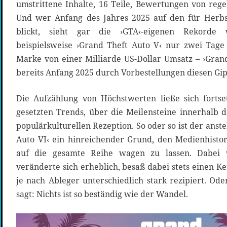
umstrittene Inhalte, 16 Teile, Bewertungen von reg
Und wer Anfang des Jahres 2025 auf den für Herbs
blickt, sieht gar die ›GTA‹-eigenen Rekorde 
beispielsweise ›Grand Theft Auto V‹ nur zwei Tage
Marke von einer Milliarde US-Dollar Umsatz – ›Grand
bereits Anfang 2025 durch Vorbestellungen diesen Gip
Die Aufzählung von Höchstwerten ließe sich forts
gesetzten Trends, über die Meilensteine innerhalb d
populärkulturellen Rezeption. So oder so ist der anst
Auto VI‹ ein hinreichender Grund, den Medienhisto
auf die gesamte Reihe wagen zu lassen. Dabei 
veränderte sich erheblich, besaß dabei stets einen K
je nach Ableger unterschiedlich stark rezipiert. Od
sagt: Nichts ist so beständig wie der Wandel.