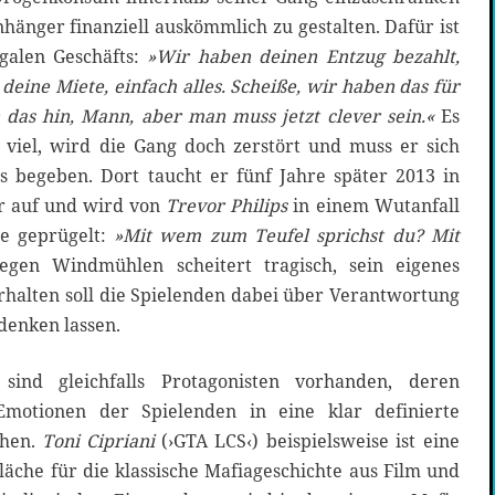
hänger finanziell auskömmlich zu gestalten. Dafür ist
egalen Geschäfts:
»Wir haben deinen Entzug bezahlt,
eine Miete, einfach alles. Scheiße, wir haben das für
n das hin, Mann, aber man muss jetzt clever sein.«
Es
viel, wird die Gang doch zerstört und muss er sich
os begeben. Dort taucht er fünf Jahre später 2013 in
r auf und wird von
Trevor
Philips
in einem Wutanfall
de geprügelt:
»Mit wem zum Teufel sprichst du? Mit
en Windmühlen scheitert tragisch, sein eigenes
rhalten soll die Spielenden dabei über Verantwortung
denken lassen.
ind gleichfalls Protagonisten vorhanden, deren
Emotionen der Spielenden in eine klar definierte
chen.
Toni Cipriani
(›GTA LCS‹) beispielsweise ist eine
fläche für die klassische Mafiageschichte aus Film und