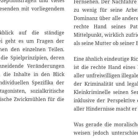
ezeptionsfragen und vieles
Fernsehen. Der Nachfahre 
Lesenden mit vorliegendem
zu wenig für seine Arbei
Dominanz über alle anderen
rechte Hand seines Pa
kblick auf die ständige
Mittelpunkt, wirklich zufr
bei geht es um Fragen der
als seine Mutter ob seiner 
hen den einzelnen Teilen.
ie Spielprinzipien, deren
Eine ähnlich eindeutige Ri
chneidende Veränderungen
ist die rechte Hand eines 
 die Inhalte in den Blick
aller unfreiwilligen illega
dividuellen Spezifika der
der Kriminalität und lega
gonisten, sozialkritische
Kleinkriminelle seinen Se
ische Zwickmühlen für die
inklusive der Perspektive
aller Hindernisse macht er
Was gerade die moralische
weisen jedoch unterschied