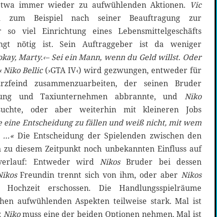
 etwa immer wieder zu aufwühlenden Aktionen.
Vic
l zum Beispiel nach seiner Beauftragung zur
 so viel Einrichtung eines Lebensmittelgeschäfts
ngt nötig ist. Sein Auftraggeber ist da weniger
 okay, Marty.‹– Sei ein Mann, wenn du Geld willst. Oder
«
Niko
Bellic
(›GTA IV‹) wird gezwungen, entweder für
rzfeind zusammenzuarbeiten, der seinen Bruder
nung und Taxiunternehmen abbrannte, und
Niko
uchte, oder aber weiterhin mit kleineren Jobs
e eine Entscheidung zu fällen und weiß nicht, mit wem
e …«
Die Entscheidung der Spielenden zwischen den
 zu diesem Zeitpunkt noch unbekannten Einfluss auf
verlauf: Entweder wird
Nikos
Bruder bei dessen
Nikos
Freundin trennt sich von ihm, oder aber
Nikos
Hochzeit erschossen. Die Handlungsspielräume
chen aufwühlenden Aspekten teilweise stark. Mal ist
:
Niko
muss eine der beiden Optionen nehmen. Mal ist