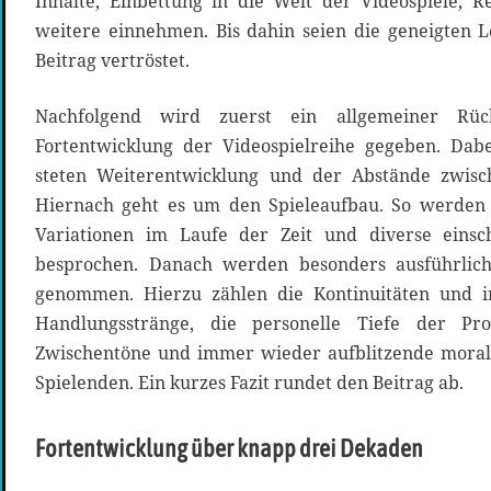
Inhalte, Einbettung in die Welt der Videospiele, R
weitere einnehmen. Bis dahin seien die geneigten 
Beitrag vertröstet.
Nachfolgend wird zuerst ein allgemeiner Rüc
Fortentwicklung der Videospielreihe gegeben. Da
steten Weiterentwicklung und der Abstände zwisc
Hiernach geht es um den Spieleaufbau. So werden d
Variationen im Laufe der Zeit und diverse eins
besprochen. Danach werden besonders ausführlich
genommen. Hierzu zählen die Kontinuitäten und in
Handlungsstränge, die personelle Tiefe der Prota
Zwischentöne und immer wieder aufblitzende moral
Spielenden. Ein kurzes Fazit rundet den Beitrag ab.
Fortentwicklung über knapp drei Dekaden