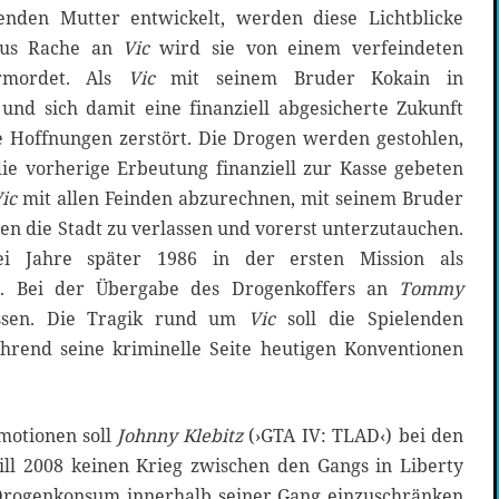
henden Mutter entwickelt, werden diese Lichtblicke
 Aus Rache an
Vic
wird sie von einem verfeindeten
ermordet. Als
Vic
mit seinem Bruder Kokain in
und sich damit eine finanziell abgesicherte Zukunft
e Hoffnungen zerstört. Die Drogen werden gestohlen,
ie vorherige Erbeutung finanziell zur Kasse gebeten
Vic
mit allen Feinden abzurechnen, mit seinem Bruder
en die Stadt zu verlassen und vorerst unterzutauchen.
i Jahre später 1986 in der ersten Mission als
n. Bei der Übergabe des Drogenkoffers an
Tommy
ssen. Die Tragik rund um
Vic
soll die Spielenden
hrend seine kriminelle Seite heutigen Konventionen
motionen soll
Johnny
Klebitz
(›GTA IV: TLAD‹) bei den
ill 2008 keinen Krieg zwischen den Gangs in Liberty
 Drogenkonsum innerhalb seiner Gang einzuschränken