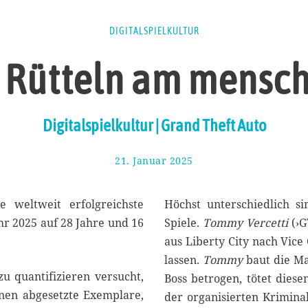
DIGITALSPIELKULTUR
 Rütteln am mensch
Digitalspielkultur | Grand Theft Auto
21. Januar 2025
1
.
F
e
e weltweit erfolgreichste
Höchst unterschiedlich s
b
hr 2025 auf 28 Jahre und 16
Spiele.
Tommy
Vercetti
(›G
r
aus Liberty City nach Vice
u
a
lassen.
Tommy
baut die Ma
r
zu quantifizieren versucht,
Boss betrogen, tötet dies
2
ionen abgesetzte Exemplare,
der organisierten Kriminali
0