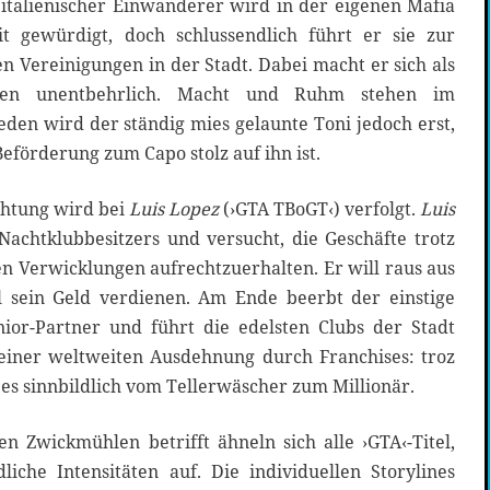
italienischer Einwanderer wird in der eigenen Mafia
t gewürdigt, doch schlussendlich führt er sie zur
 Vereinigungen in der Stadt. Dabei macht er sich als
ten unentbehrlich. Macht und Ruhm stehen im
ieden wird der ständig mies gelaunte Toni jedoch erst,
Beförderung zum Capo stolz auf ihn ist.
chtung wird bei
Luis
Lopez
(›GTA TBoGT‹) verfolgt.
Luis
Nachtklubbesitzers und versucht, die Geschäfte trotz
len Verwicklungen aufrechtzuerhalten. Er will raus aus
l sein Geld verdienen. Am Ende beerbt der einstige
nior-Partner und führt die edelsten Clubs der Stadt
 einer weltweiten Ausdehnung durch Franchises: troz
 es sinnbildlich vom Tellerwäscher zum Millionär.
n Zwickmühlen betrifft ähneln sich alle ›GTA‹-Titel,
liche Intensitäten auf. Die individuellen Storylines