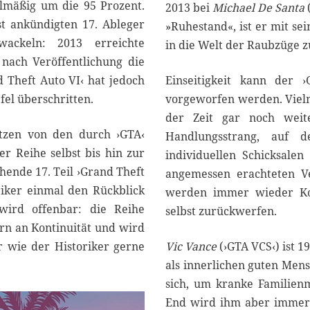
2
elmäßig um die 95 Prozent.
2013 bei
Michael De Santa
5
t ankündigten 17. Ableger
»Ruhestand«, ist er mit se
wackeln: 2013 erreichte
in die Welt der Raubzüge z
 nach Veröffentlichung die
 Theft Auto VI‹ hat jedoch
Einseitigkeit kann der 
fel überschritten.
vorgeworfen werden. Vielm
der Zeit gar noch weite
etzen von den durch ›GTA‹
Handlungsstrang, auf de
er Reihe selbst bis hin zur
individuellen Schicksalen
ehende 17. Teil ›Grand Theft
angemessen erachteten V
riker einmal den Rückblick
werden immer wieder Konf
wird offenbar: die Reihe
selbst zurückwerfen.
ern an Kontinuität und wird
er wie der Historiker gerne
Vic
Vance
(›GTA VCS‹) ist 1
als innerlichen guten Mens
sich, um kranke Familienm
End wird ihm aber immer 