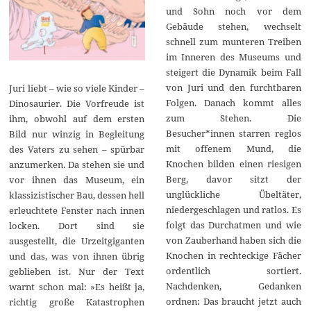
und Sohn noch vor dem
Gebäude stehen, wechselt
schnell zum munteren Treiben
im Inneren des Museums und
steigert die Dynamik beim Fall
von Juri und den furchtbaren
Juri liebt – wie so viele Kinder –
Folgen. Danach kommt alles
Dinosaurier. Die Vorfreude ist
zum Stehen. Die
ihm, obwohl auf dem ersten
Besucher*innen starren reglos
Bild nur winzig in Begleitung
mit offenem Mund, die
des Vaters zu sehen – spürbar
Knochen bilden einen riesigen
anzumerken. Da stehen sie und
Berg, davor sitzt der
vor ihnen das Museum, ein
unglückliche Übeltäter,
klassizistischer Bau, dessen hell
niedergeschlagen und ratlos. Es
erleuchtete Fenster nach innen
folgt das Durchatmen und wie
locken. Dort sind sie
von Zauberhand haben sich die
ausgestellt, die Urzeitgiganten
Knochen in rechteckige Fächer
und das, was von ihnen übrig
ordentlich sortiert.
geblieben ist. Nur der Text
Nachdenken, Gedanken
warnt schon mal: »Es heißt ja,
ordnen: Das braucht jetzt auch
richtig große Katastrophen