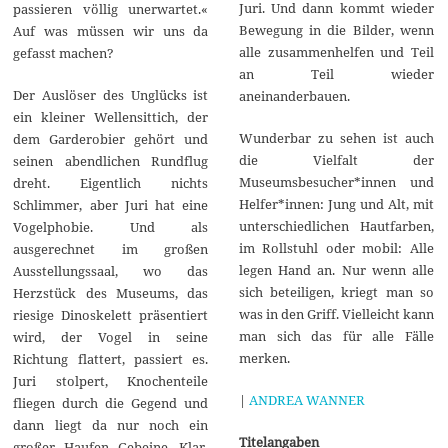
Juri. Und dann kommt wieder
passieren völlig unerwartet.«
Bewegung in die Bilder, wenn
Auf was müssen wir uns da
alle zusammenhelfen und Teil
gefasst machen?
an Teil wieder
Der Auslöser des Unglücks ist
aneinanderbauen.
ein kleiner Wellensittich, der
Wunderbar zu sehen ist auch
dem Garderobier gehört und
die Vielfalt der
seinen abendlichen Rundflug
Museumsbesucher*innen und
dreht. Eigentlich nichts
Helfer*innen: Jung und Alt, mit
Schlimmer, aber Juri hat eine
unterschiedlichen Hautfarben,
Vogelphobie. Und als
im Rollstuhl oder mobil: Alle
ausgerechnet im großen
legen Hand an. Nur wenn alle
Ausstellungssaal, wo das
sich beteiligen, kriegt man so
Herzstück des Museums, das
was in den Griff. Vielleicht kann
riesige Dinoskelett präsentiert
man sich das für alle Fälle
wird, der Vogel in seine
merken.
Richtung flattert, passiert es.
Juri stolpert, Knochenteile
|
ANDREA WANNER
fliegen durch die Gegend und
dann liegt da nur noch ein
Titelangaben
großer Haufen Gebeine. Klar,