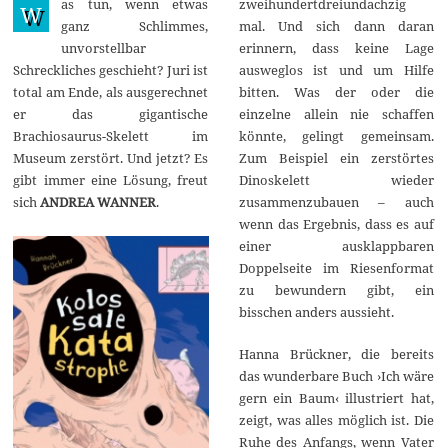
as tun, wenn etwas
zweihundertdreiundachzig
u
W
g
ganz Schlimmes,
mal. Und sich dann daran
u
unvorstellbar
erinnern, dass keine Lage
s
t
Schreckliches geschieht? Juri ist
ausweglos ist und um Hilfe
2
total am Ende, als ausgerechnet
bitten. Was der oder die
0
2
er das gigantische
einzelne allein nie schaffen
5
Brachiosaurus-Skelett im
könnte, gelingt gemeinsam.
Museum zerstört. Und jetzt? Es
Zum Beispiel ein zerstörtes
gibt immer eine Lösung, freut
Dinoskelett wieder
sich
ANDREA WANNER
.
zusammenzubauen – auch
wenn das Ergebnis, dass es auf
einer ausklappbaren
Doppelseite im Riesenformat
zu bewundern gibt, ein
bisschen anders aussieht.
Hanna Brückner, die bereits
das wunderbare Buch ›Ich wäre
gern ein Baum‹ illustriert hat,
zeigt, was alles möglich ist. Die
Ruhe des Anfangs, wenn Vater