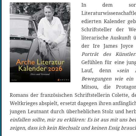
In dem sorg
Literaturwissenscha
edierten Kalender geb
Schriftsteller der W
literarische Auskunft 
der Ire James Joyc
Porträt des Künstle
Gefühlen für eine jun
Lauf, denn »
sein 
Bewegungen wie ein 
Mitsou, die Protago
Romans der französischen Schriftstellerin Colette, d
Weltkrieges abspielt, ersetzt dagegen ihren anfängli
jungen Leutnant durch überheblichen Stolz und herb
einfallen sollte, mir zu erklären: Es ist aus mit uns 
zeigen, dass ich kein Riechsalz und keinen Essig brauc