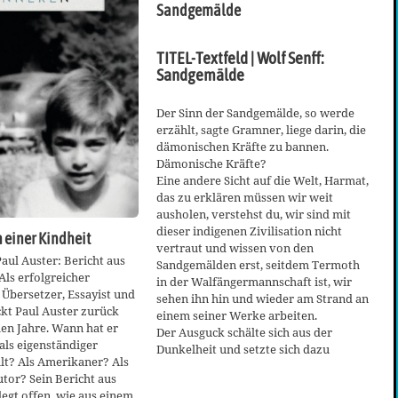
Sandgemälde
TITEL-Textfeld | Wolf Senff:
Sandgemälde
Der Sinn der Sandgemälde, so werde
erzählt, sagte Gramner, liege darin, die
dämonischen Kräfte zu bannen.
Dämonische Kräfte?
Eine andere Sicht auf die Welt, Harmat,
das zu erklären müssen wir weit
ausholen, verstehst du, wir sind mit
dieser indigenen Zivilisation nicht
 einer Kindheit
vertraut und wissen von den
aul Auster: Bericht aus
Sandgemälden erst, seitdem Termoth
ls erfolgreicher
in der Walfängermannschaft ist, wir
, Übersetzer, Essayist und
sehen ihn hin und wieder am Strand an
ckt Paul Auster zurück
einem seiner Werke arbeiten.
hen Jahre. Wann hat er
Der Ausguck schälte sich aus der
 als eigenständiger
Dunkelheit und setzte sich dazu
lt? Als Amerikaner? Als
tor? Sein Bericht aus
egt offen, wie aus einem