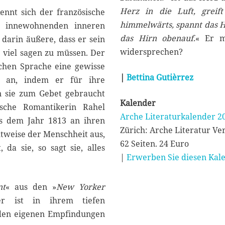
Herz in die Luft, grei
ennt sich der französische
himmelwärts, spannt das Hi
m innewohnenden inneren
das Hirn obenauf.
« Er m
 darin äußere, dass er sein
widersprechen?
 viel sagen zu müssen. Der
chen Sprache eine gewisse
|
Bettina Gutièrrez
it an, indem er für ihre
nn sie zum Gebet gebraucht
Kalender
sche Romantikerin Rahel
Arche Literaturkalender 2
us dem Jahr 1813 an ihren
Zürich: Arche Literatur Ve
tweise der Menschheit aus,
62 Seiten. 24 Euro
da sie, so sagt sie, alles
|
Erwerben Sie diesen Kale
nt
« aus den »
New Yorker
r ist in ihrem tiefen
 den eigenen Empfindungen