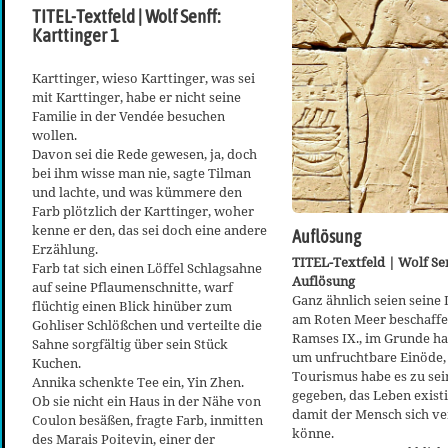
TITEL-Textfeld | Wolf Senff:
Karttinger 1
Karttinger, wieso Karttinger, was sei
mit Karttinger, habe er nicht seine
Familie in der Vendée besuchen
wollen.
Davon sei die Rede gewesen, ja, doch
bei ihm wisse man nie, sagte Tilman
und lachte, und was kümmere den
Farb plötzlich der Karttinger, woher
kenne er den, das sei doch eine andere
Auflösung
Erzählung.
TITEL-Textfeld | Wolf Se
Farb tat sich einen Löffel Schlagsahne
Auflösung
auf seine Pflaumenschnitte, warf
Ganz ähnlich seien seine
flüchtig einen Blick hinüber zum
am Roten Meer beschaffe
Gohliser Schlößchen und verteilte die
Ramses IX., im Grunde ha
Sahne sorgfältig über sein Stück
um unfruchtbare Einöde, 
Kuchen.
Tourismus habe es zu sein
Annika schenkte Tee ein, Yin Zhen.
gegeben, das Leben existi
Ob sie nicht ein Haus in der Nähe von
damit der Mensch sich v
Coulon besäßen, fragte Farb, inmitten
könne.
des Marais Poitevin, einer der