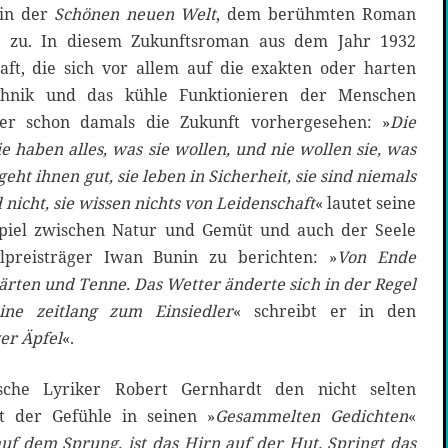
 in der
Schönen neuen Welt
, dem berühmten Roman
y zu. In diesem Zukunftsroman aus dem Jahr 1932
haft, die sich vor allem auf die exakten oder harten
chnik und das kühle Funktionieren der Menschen
 er schon damals die Zukunft vorhergesehen: »
Die
e haben alles, was sie wollen, und nie wollen sie, was
eht ihnen gut, sie leben in Sicherheit, sie sind niemals
 nicht, sie wissen nichts von Leidenschaft
« lautet seine
spiel zwischen Natur und Gemüt und auch der Seele
lpreisträger Iwan Bunin zu berichten: »
Von Ende
rten und Tenne. Das Wetter änderte sich in der Regel
ne zeitlang zum Einsiedler
« schreibt er in den
er Äpfel
«.
sche Lyriker Robert Gernhardt den nicht selten
t der Gefühle in seinen »
Gesammelten Gedichten
«
auf dem Sprung, ist das Hirn auf der Hut. Springt das