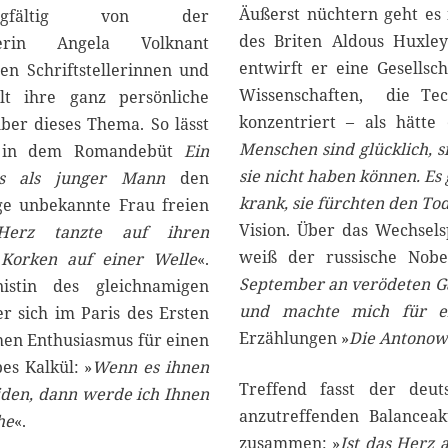
Äußerst nüchtern geht es
fältig von der
5
des Briten Aldous Huxle
ftlerin Angela Volknant
entwirft er eine Gesellsc
en Schriftstellerinnen und
Wissenschaften, die Te
elt ihre ganz persönliche
konzentriert – als hätte
über dieses Thema. So lässt
Menschen sind glücklich, si
e in dem Romandebüt
Ein
sie nicht haben können. Es g
rs als junger Mann
den
krank, sie fürchten den Tod
ge unbekannte Frau freien
Vision. Über das Wechsel
Herz tanzte auf ihren
weiß der russische Nobe
Korken auf einer Welle
«.
September an verödeten Gä
nistin des gleichnamigen
und machte mich für ei
er sich im Paris des Ersten
Erzählungen »
Die Antonow
chen Enthusiasmus für einen
es Kalkül: »
Wenn es ihnen
Treffend fasst der deut
beiden, dann werde ich Ihnen
anzutreffenden Balanceak
he
«.
zusammen: »
Ist das Herz 