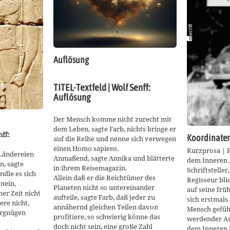
Auflösung
TITEL-Textfeld | Wolf Senff:
Auflösung
Der Mensch komme nicht zurecht mit
dem Leben, sagte Farb, nichts bringe er
nff:
Koordinaten
auf die Reihe und nenne sich verwegen
einen Homo sapiens.
Kurzprosa | P
 Ländereien
Anmaßend, sagte Annika und blätterte
dem Inneren A
n, sagte
in ihrem Reisemagazin.
Schriftsteller
ndle es sich
Allein daß er die Reichtümer des
Regisseur bli
nein,
Planeten nicht so untereinander
auf seine frü
er Zeit nicht
aufteile, sagte Farb, daß jeder zu
sich erstmals
ere nicht,
annähernd gleichen Teilen davon
Mensch gefüh
ergnügen
profitiere, so schwierig könne das
werdender Au
doch nicht sein, eine große Zahl
dem Inneren l