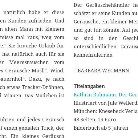
Der Geräuschehändler ha
, natürlich habe er diese
schätzt er seine Kunden au
hen Kunden zufrieden. Und
Geräusche, ein kleiner Me
en alten Mann mit kleinem
und gut tun könnte. Auf j
e müsse mal raus, weg vom
so sind in den Geschi
he.“ Sie brauche Urlaub für
unterschiedlichen Geräu
hat natürlich auch für sie
kennenzulernen.
der Meeresrauschen vom
es Geräusche-Müsli“. Wind,
| BARBARA WEGMANN
Dazu, je nach
Titelangaben
och etwas Trecker-Dröhnen,
Kathrin Rohmann: Der Ger
d Miauen. Das Mädchen ist
Illustriert von Jule Wellerd
München: Knesebeck Verla
 führen und jedes Geräusch
48 Seiten, 16 Euro
t einen genialen Trick, der
Bilderbuch ab 5 Jahren
ht. Ein kleines Geräusch