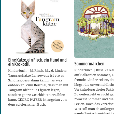
Eine Katze, ein Fisch, ein Hund und
Sommermärchen
ein Krokodil
Kinderbuch | Rusalka R
Kinderbuch | M. Rinck, M.v.d. Linden:
auf Balkonien Sommer, Fe
Tangramkatze Langeweile ist etwas
fremde Länder reisen, da
Schönes, denn dann kann man was
längst die unvermeidlich
entdecken. Zum Beispiel, dass man mit
Verknüpfung dreier Fakt
Tangram nicht nur Figuren legen,
Zuweilen geht es nicht gan
sondern ganze Geschichten erzählen
Zwar ist Sommer und die
kann. GEORG PATZER ist angetan von
Ferien. Doch das Verreisen
dem spielerischen Buch.
Was soll man da anfangen
wenig Fantasie entdeckt 