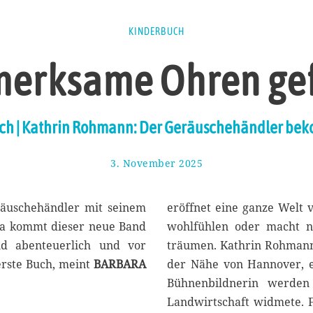
KINDERBUCH
erksame Ohren ge
ch | Kathrin Rohmann: Der Geräuschehändler bek
3. November 2025
1
7
.
N
räuschehändler mit seinem
eröffnet eine ganze Welt 
o
 da kommt dieser neue Band
wohlfühlen oder macht ne
v
nd abenteuerlich und vor
träumen. Kathrin Rohmann
e
m
erste Buch, meint
BARBARA
der Nähe von Hannover, ei
b
Bühnenbildnerin werden
e
Landwirtschaft widmete. Fa
r