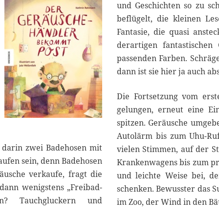
2
und Geschichten so zu sch
0
beflügelt, die kleinen Le
2
Fantasie, die quasi ansteck
5
derartigen fantastischen
passenden Farben. Schräge
dann ist sie hier ja auch abs
Die Fortsetzung vom erst
gelungen, erneut eine E
spitzen. Geräusche umgebe
Autolärm bis zum Uhu-Ruf
t darin zwei Badehosen mit
vielen Stimmen, auf der St
aufen sein, denn Badehosen
Krankenwagens bis zum pr
usche verkaufe, fragt die
und leichte Weise bei, 
 dann wenigstens „Freibad-
schenken. Bewusster das S
en? Tauchgluckern und
im Zoo, der Wind in den B