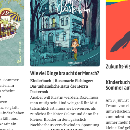
Zukunfts-Vi
Wie viel Dinge braucht der Mensch?
eh: Sommer
Kinderbuch | Rosemarie Eichinger:
Kinderbuch 
rien, in
Das unheimliche Haus der Herrn
Sommer auf
s scheint
Pasternak
e
Anabel will Piratin werden. Dazu muss
Am 3. Juni is
oren.
man mutig sein. Und wie groß ihr Mut
Traum von e
z so glatt.
tatsächlich ist, muss sie beweisen, als
umweltschone
 Kinder haben
zunächst ihr Kater Oskar und dann ihr
zumindest im
 fällt aus.
kleiner Bruder in dem grässlich
immer mehr M
? Mit ein
Nachbarhaus verschwinden. Spannung
kleine Zoé ge
man ein