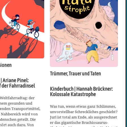
sionen
Trümmer, Trauer und Taten
| Ariane Pinel:
 der Fahrradinsel
Kinderbuch | Hannah Brückner:
Kolossale Katastrophe
t Weltfahrradtag: der
inem gesunden und
Was tun, wenn etwas ganz Schlimmes,
nden Transportmittel,
unvorstellbar Schreckliches geschieht?
 Nahbereich wird von
Juri ist total am Ende, als ausgerechnet
enschen geteilt. Die
er das gigantische Brachiosaurus-
hört auch dazu. Von