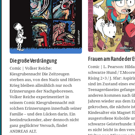
Frauen am Rande der E
Die große Verdrängung
Comic | L. Pearson: Hild
Comic | Volker Reiche:
schwarze Hund / T.Moore
Kiesgrubennacht Die Zeitzeugen
Rising 2+3 / J. Sfar: Aspir
sterben aus, von den Nazis und Hitlers
sind im Zustand eines ew
Krieg bleiben allmählich nur noch
Teenagerdaseins gefangen
Erinnerungen der Nachgeborenen.
anderen kommen nach üb
Volker Reiche experimentiert in
Jahren wieder aus dem E
seinem Comic Kiesgrubennacht mit
gekrochen, die nächste is
solchen Erinnerungen innerhalb seiner
Kindesalter ein Magnet f
Familie – und den Lücken darin. Ein
ausgestoßene Kobolde un
beeindruckender, aber dennoch nicht
schwarze Geisterhunde: 
ganz geglückter Versuch, findet
es nicht leicht in den ve
ANDREAS ALT.