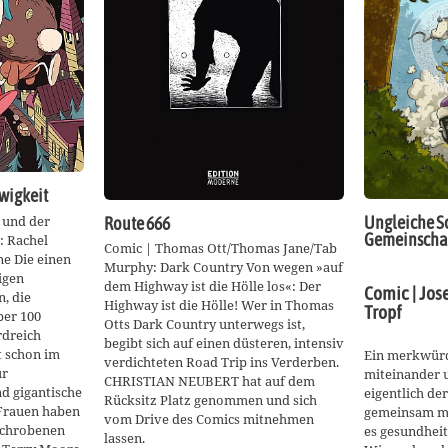
wigkeit
a und der
Ungleiche Sc
Route 666
Gemeinscha
: Rachel
Comic | Thomas Ott/Thomas Jane/Tab
ine Die einen
Murphy: Dark Country Von wegen »auf
igen
dem Highway ist die Hölle los«: Der
Comic | Jos
, die
Highway ist die Hölle! Wer in Thomas
Tropf
er 100
Otts Dark Country unterwegs ist,
rdreich
begibt sich auf einen düsteren, intensiv
t schon im
Ein merkwürd
verdichteten Road Trip ins Verderben.
ür
miteinander u
CHRISTIAN NEUBERT hat auf dem
d gigantische
eigentlich der
Rücksitz Platz genommen und sich
Frauen haben
gemeinsam mi
vom Drive des Comics mitnehmen
rschrobenen
es gesundheitl
lassen.