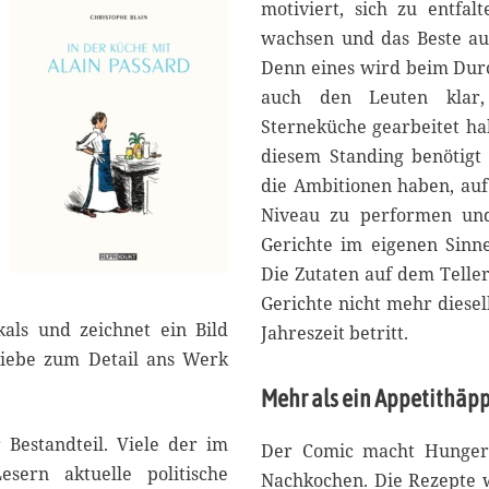
2
motiviert, sich zu entfalt
0
wachsen und das Beste au
2
Denn eines wird beim Dur
5
auch den Leuten klar,
Sterneküche gearbeitet ha
diesem Standing benötigt
die Ambitionen haben, au
Niveau zu performen un
Gerichte im eigenen Sinn
Die Zutaten auf dem Teller
Gerichte nicht mehr diese
kals und zeichnet ein Bild
Jahreszeit betritt.
 Liebe zum Detail ans Werk
Mehr als ein Appetithäp
 Bestandteil. Viele der im
Der Comic macht Hunger,
sern aktuelle politische
Nachkochen. Die Rezepte w