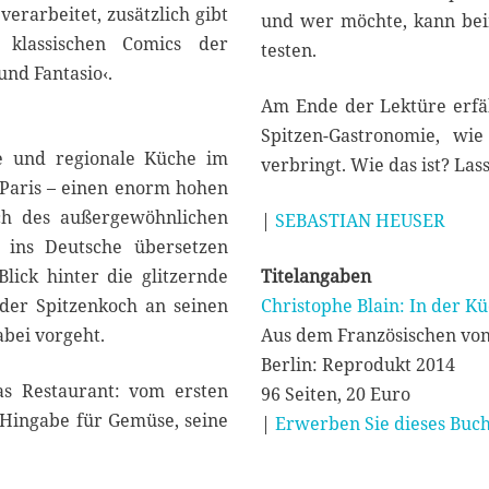
verarbeitet, zusätzlich gibt
und wer möchte, kann bei
e klassischen Comics der
testen.
und Fantasio‹.
Am Ende der Lektüre erfä
Spitzen-Gastronomie, w
le und regionale Küche im
verbringt. Wie das ist? Las
Paris – einen enorm hohen
ich des außergewöhnlichen
|
SEBASTIAN HEUSER
ins Deutsche übersetzen
lick hinter die glitzernde
Titelangaben
 der Spitzenkoch an seinen
Christophe Blain: In der K
abei vorgeht.
Aus dem Französischen von
Berlin: Reprodukt 2014
s Restaurant: vom ersten
96 Seiten, 20 Euro
 Hingabe für Gemüse, seine
|
Erwerben Sie dieses Buch