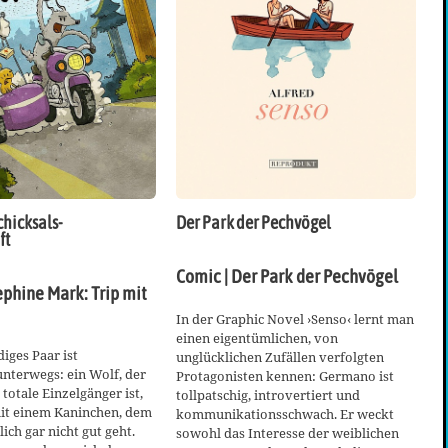
hicksals-
Der Park der Pechvögel
ft
Comic | Der Park der Pechvögel
ephine Mark: Trip mit
In der Graphic Novel ›Senso‹ lernt man
einen eigentümlichen, von
iges Paar ist
unglücklichen Zufällen verfolgten
nterwegs: ein Wolf, der
Protagonisten kennen: Germano ist
 totale Einzelgänger ist,
tollpatschig, introvertiert und
t einem Kaninchen, dem
kommunikationsschwach. Er weckt
ich gar nicht gut geht.
sowohl das Interesse der weiblichen