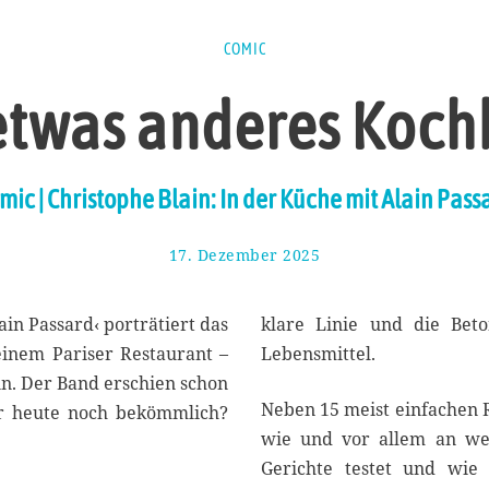
COMIC
etwas anderes Koc
mic | Christophe Blain: In der Küche mit Alain Pass
17. Dezember 2025
2
6
.
D
ain Passard‹ porträtiert das
klare Linie und die Bet
e
einem Pariser Restaurant –
Lebensmittel.
z
n. Der Band erschien schon
e
Neben 15 meist einfachen 
m
er heute noch bekömmlich?
b
wie und vor allem an we
e
Gerichte testet und wie 
r