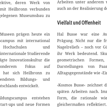
6
Arbeiten unter anderem vo
pektive, deren Werk von
auch an der Realisierung de
g mit Heilbronn verbunden
l gelegenen Museumsbau zu
Vielfalt und Offenheit
Museen prägen heute ein
Hal Busse war eine Ava
campus mit international
Prägung. Nicht nur die f
 Hochschulen und
Nagelreliefs – noch vor 
 internationale Studierende
ihr Werk bedeutend. Sku
ägte Innovationskultur die
geometrischen Formen,
sonderem Fokus auf
Darstellungen von Paar
en hat sich Heilbronn zu
Alltagsgegenstände wie ›Ein
ndsten Bildungs- und
›Kosmos Busse‹ zeichnet 
tschlands entwickelt.
späten Arbeiten nach. Im
ungscampus entstehen
Form, die rationale wi
 Start-ups und neue Formen
gleichermaßen reflektiert