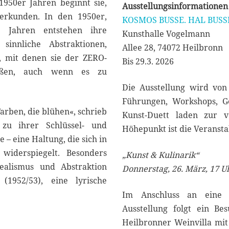
1950er Jahren beginnt sie,
Ausstellungsinformationen
erkunden. In den 1950er,
KOSMOS BUSSE. HAL BUSS
 Jahren entstehen ihre
Kunsthalle Vogelmann
 sinnliche Abstraktionen,
Allee 28, 74072 Heilbronn
s, mit denen sie der ZERO-
Bis 29.3. 2026
ießen, auch wenn es zu
Die Ausstellung wird vo
Führungen, Workshops, G
rben, die blühen«, schrieb
Kunst-Duett laden zur v
zu ihrer Schlüssel- und
Höhepunkt ist die Veransta
e – eine Haltung, die sich in
widerspiegelt. Besonders
„Kunst & Kulinarik“
Realismus und Abstraktion
Donnerstag, 26. März, 17 U
(1952/53), eine lyrische
Im Anschluss an eine 
Ausstellung folgt ein Be
Heilbronner Weinvilla mi