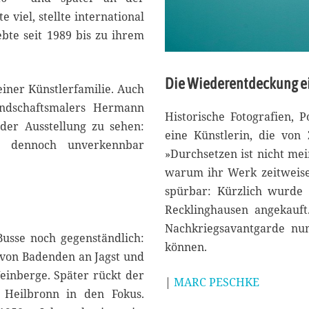
 viel, stellte international
ebte seit 1989 bis zu ihrem
Die Wiederentdeckung ei
einer Künstlerfamilie. Auch
Landschaftsmalers Hermann
Historische Fotografien,
der Ausstellung zu sehen:
eine Künstlerin, die von
as dennoch unverkennbar
»Durchsetzen ist nicht mein
warum ihr Werk zeitweise
spürbar: Kürzlich wurde 
Recklinghausen angekauft.
Nachkriegsavantgarde nun
usse noch gegenständlich:
können.
n von Badenden an Jagst und
einberge. Später rückt der
|
MARC PESCHKE
n Heilbronn in den Fokus.