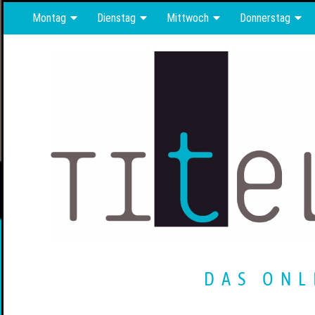
Montag
Dienstag
Mittwoch
Donnerstag
DAS ONL