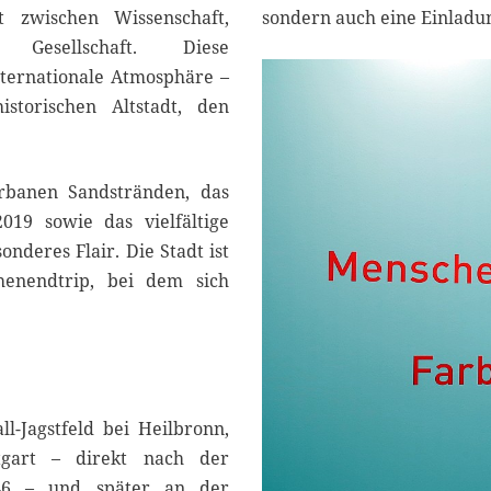
 zwischen Wissenschaft,
sondern auch eine Einladun
Gesellschaft. Diese
nternationale Atmosphäre –
storischen Altstadt, den
rbanen Sandstränden, das
019 sowie das vielfältige
nderes Flair. Die Stadt ist
henendtrip, bei dem sich
l-Jagstfeld bei Heilbronn,
tgart – direkt nach der
46 – und später an der