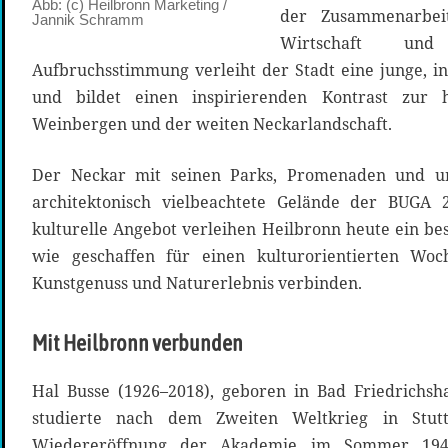
Abb: (c) Heilbronn Marketing /
der Zusammenarbeit
Jannik Schramm
Wirtschaft und 
Aufbruchsstimmung verleiht der Stadt eine junge, i
und bildet einen inspirierenden Kontrast zur hi
Weinbergen und der weiten Neckarlandschaft.
Der Neckar mit seinen Parks, Promenaden und u
architektonisch vielbeachtete Gelände der BUGA 2
kulturelle Angebot verleihen Heilbronn heute ein beso
wie geschaffen für einen kulturorientierten Woc
Kunstgenuss und Naturerlebnis verbinden.
Mit Heilbronn verbunden
Hal Busse (1926–2018), geboren in Bad Friedrichshal
studierte nach dem Zweiten Weltkrieg in Stut
Wiedereröffnung der Akademie im Sommer 19