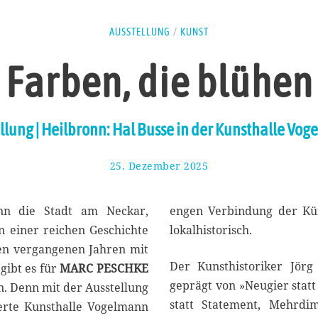
AUSSTELLUNG
/
KUNST
Farben, die blühen
llung | Heilbronn: Hal Busse in der Kunsthalle Vo
25. Dezember 2025
3
.
J
a
nn die Stadt am Neckar,
engen Verbindung der Kün
n
 einer reichen Geschichte
lokalhistorisch.
u
 den vergangenen Jahren mit
a
Der Kunsthistoriker Jörg
r
gibt es für
MARC PESCHKE
2
geprägt von »Neugier stat
. Denn mit der Ausstellung
0
statt Statement, Mehrdi
rte Kunsthalle Vogelmann
2