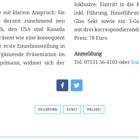
Inklusive: Eintritt in die
e mit klarem Anspruch: Sie
inkl. Führung, Hausführun
as derzeit zunehmend neu
Glas Sekt sowie ein 3-G
ich, den USA und Kanada
mit drei korrespondierend
 präsent wie eine konsequent
Preis: 78 Euro
e erste Einzelausstellung in
Anmeldung
ergänzende Präsentation im
Tel. 07131 56-4103 oder
buc
gelmann, widmet sich der
HEILBRONN
KUNST
MALEREI