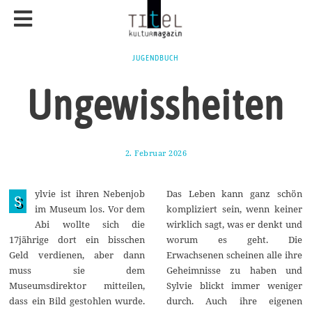
JUGENDBUCH
Ungewissheiten
2. Februar 2026
1
5
.
F
ylvie ist ihren Nebenjob
Das Leben kann ganz schön
e
S
b
im Museum los. Vor dem
kompliziert sein, wenn keiner
r
Abi wollte sich die
wirklich sagt, was er denkt und
u
a
17jährige dort ein bisschen
worum es geht. Die
r
Geld verdienen, aber dann
Erwachsenen scheinen alle ihre
2
0
muss sie dem
Geheimnisse zu haben und
2
Museumsdirektor mitteilen,
Sylvie blickt immer weniger
6
dass ein Bild gestohlen wurde.
durch. Auch ihre eigenen