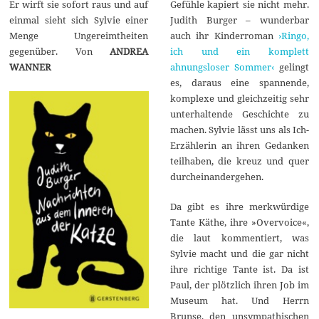
Er wirft sie sofort raus und auf
Gefühle kapiert sie nicht mehr.
einmal sieht sich Sylvie einer
Judith Burger – wunderbar
Menge Ungereimtheiten
auch ihr Kinderroman
›Ringo,
gegenüber. Von
ANDREA
ich und ein komplett
WANNER
ahnungsloser Sommer‹
gelingt
es, daraus eine spannende,
komplexe und gleichzeitig sehr
unterhaltende Geschichte zu
machen. Sylvie lässt uns als Ich-
Erzählerin an ihren Gedanken
teilhaben, die kreuz und quer
durcheinandergehen.
Da gibt es ihre merkwürdige
Tante Käthe, ihre »Overvoice«,
die laut kommentiert, was
Sylvie macht und die gar nicht
ihre richtige Tante ist. Da ist
Paul, der plötzlich ihren Job im
Museum hat. Und Herrn
Brunse, den unsympathischen