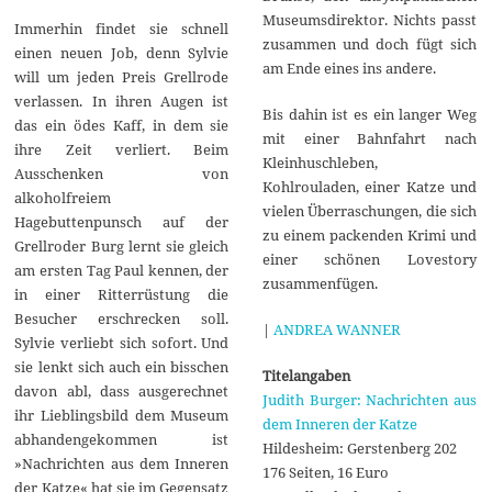
Museumsdirektor. Nichts passt
Immerhin findet sie schnell
zusammen und doch fügt sich
einen neuen Job, denn Sylvie
am Ende eines ins andere.
will um jeden Preis Grellrode
verlassen. In ihren Augen ist
Bis dahin ist es ein langer Weg
das ein ödes Kaff, in dem sie
mit einer Bahnfahrt nach
ihre Zeit verliert. Beim
Kleinhuschleben,
Ausschenken von
Kohlrouladen, einer Katze und
alkoholfreiem
vielen Überraschungen, die sich
Hagebuttenpunsch auf der
zu einem packenden Krimi und
Grellroder Burg lernt sie gleich
einer schönen Lovestory
am ersten Tag Paul kennen, der
zusammenfügen.
in einer Ritterrüstung die
Besucher erschrecken soll.
|
ANDREA WANNER
Sylvie verliebt sich sofort. Und
sie lenkt sich auch ein bisschen
Titelangaben
davon abl, dass ausgerechnet
Judith Burger: Nachrichten aus
ihr Lieblingsbild dem Museum
dem Inneren der Katze
abhandengekommen ist
Hildesheim: Gerstenberg 202
»Nachrichten aus dem Inneren
176 Seiten, 16 Euro
der Katze« hat sie im Gegensatz