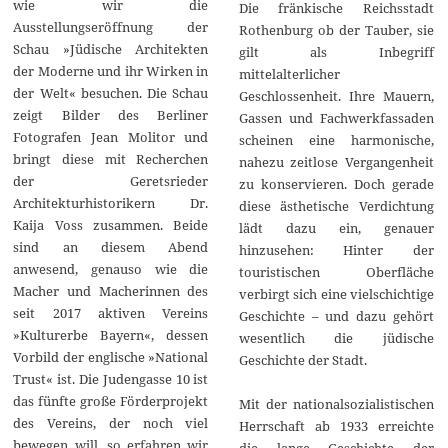
wie wir die
Die fränkische Reichsstadt
Ausstellungseröffnung der
Rothenburg ob der Tauber, sie
Schau »Jüdische Architekten
gilt als Inbegriff
der Moderne und ihr Wirken in
mittelalterlicher
der Welt« besuchen. Die Schau
Geschlossenheit. Ihre Mauern,
zeigt Bilder des Berliner
Gassen und Fachwerkfassaden
Fotografen Jean Molitor und
scheinen eine harmonische,
bringt diese mit Recherchen
nahezu zeitlose Vergangenheit
der Geretsrieder
zu konservieren. Doch gerade
Architekturhistorikern Dr.
diese ästhetische Verdichtung
Kaija Voss zusammen. Beide
lädt dazu ein, genauer
sind an diesem Abend
hinzusehen: Hinter der
anwesend, genauso wie die
touristischen Oberfläche
Macher und Macherinnen des
verbirgt sich eine vielschichtige
seit 2017 aktiven Vereins
Geschichte – und dazu gehört
»Kulturerbe Bayern«, dessen
wesentlich die jüdische
Vorbild der englische »National
Geschichte der Stadt.
Trust« ist. Die Judengasse 10 ist
das fünfte große Förderprojekt
Mit der nationalsozialistischen
des Vereins, der noch viel
Herrschaft ab 1933 erreichte
bewegen will, so erfahren wir
die lange Geschichte der