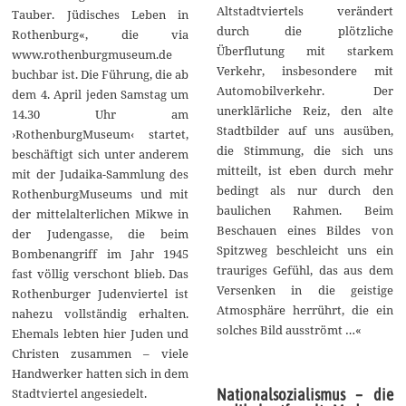
Altstadtviertels verändert
Tauber. Jüdisches Leben in
durch die plötzliche
Rothenburg«, die via
Überflutung mit starkem
www.rothenburgmuseum.de
Verkehr, insbesondere mit
buchbar ist. Die Führung, die ab
Automobilverkehr. Der
dem 4. April jeden Samstag um
unerklärliche Reiz, den alte
14.30 Uhr am
Stadtbilder auf uns ausüben,
›RothenburgMuseum‹ startet,
die Stimmung, die sich uns
beschäftigt sich unter anderem
mitteilt, ist eben durch mehr
mit der Judaika-Sammlung des
bedingt als nur durch den
RothenburgMuseums und mit
baulichen Rahmen. Beim
der mittelalterlichen Mikwe in
Beschauen eines Bildes von
der Judengasse, die beim
Spitzweg beschleicht uns ein
Bombenangriff im Jahr 1945
trauriges Gefühl, das aus dem
fast völlig verschont blieb. Das
Versenken in die geistige
Rothenburger Judenviertel ist
Atmosphäre herrührt, die ein
nahezu vollständig erhalten.
solches Bild ausströmt …«
Ehemals lebten hier Juden und
Christen zusammen – viele
Handwerker hatten sich in dem
Nationalsozialismus – die
Stadtviertel angesiedelt.