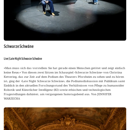
Schwarze Schwäne
Live | Late Night Schwarze Schwäne
»Man muss sich das vorstellen: Sie hat gerade einen Menschen getötet und zeigt einfach
keine Reue.« Von diesen zwei Sätzen im Schauspiel ›Schwarze Schwäne‹ von Christina
Kettering, das zur Zeit auf dem Podium des Theaters Pforzheim zu sehen und zu hören
ist, ging der ›Late Night Schwarze Schwäne‹, die Podiumsdiskussion mit Publikum samt
Einblick in den aktuellen Forschungsstand des Verhältnisses von Pflege zu humanoider
Robotik und Künstlicher Intelligenz (KI) sowie ethischen und technologischen
Fragestellungen dahinter, am vergangenen Samstagabend aus. Von JENNIFER
WARZECHA