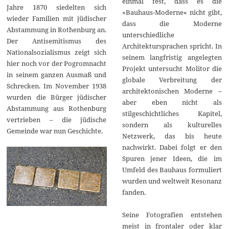
einmal fest, dass es die
Jahre 1870 siedelten sich
»Bauhaus-Moderne« nicht gibt,
wieder Familien mit jüdischer
dass die Moderne
Abstammung in Rothenburg an.
unterschiedliche
Der Antisemitismus des
Architektursprachen spricht. In
Nationalsozialismus zeigt sich
seinem langfristig angelegten
hier noch vor der Pogromnacht
Projekt untersucht Molitor die
in seinem ganzen Ausmaß und
globale Verbreitung der
Schrecken. Im November 1938
architektonischen Moderne –
wurden die Bürger jüdischer
aber eben nicht als
Abstammung aus Rothenburg
stilgeschichtliches Kapitel,
vertrieben – die jüdische
sondern als kulturelles
Gemeinde war nun Geschichte.
Netzwerk, das bis heute
nachwirkt. Dabei folgt er den
Spuren jener Ideen, die im
Umfeld des Bauhaus formuliert
wurden und weltweit Resonanz
fanden.
Seine Fotografien entstehen
meist in frontaler oder klar