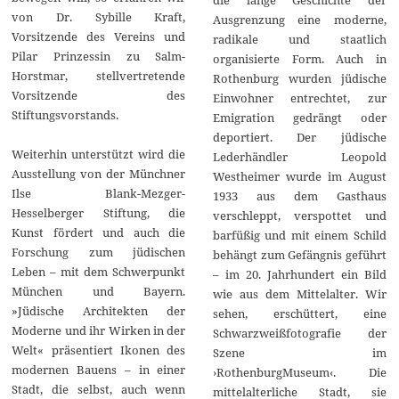
von Dr. Sybille Kraft,
Ausgrenzung eine moderne,
Vorsitzende des Vereins und
radikale und staatlich
Pilar Prinzessin zu Salm-
organisierte Form. Auch in
Horstmar, stellvertretende
Rothenburg wurden jüdische
Vorsitzende des
Einwohner entrechtet, zur
Stiftungsvorstands.
Emigration gedrängt oder
deportiert. Der jüdische
Weiterhin unterstützt wird die
Lederhändler Leopold
Ausstellung von der Münchner
Westheimer wurde im August
Ilse Blank-Mezger-
1933 aus dem Gasthaus
Hesselberger Stiftung, die
verschleppt, verspottet und
Kunst fördert und auch die
barfüßig und mit einem Schild
Forschung zum jüdischen
behängt zum Gefängnis geführt
Leben – mit dem Schwerpunkt
– im 20. Jahrhundert ein Bild
München und Bayern.
wie aus dem Mittelalter. Wir
»Jüdische Architekten der
sehen, erschüttert, eine
Moderne und ihr Wirken in der
Schwarzweißfotografie der
Welt« präsentiert Ikonen des
Szene im
modernen Bauens – in einer
›RothenburgMuseum‹. Die
Stadt, die selbst, auch wenn
mittelalterliche Stadt, sie