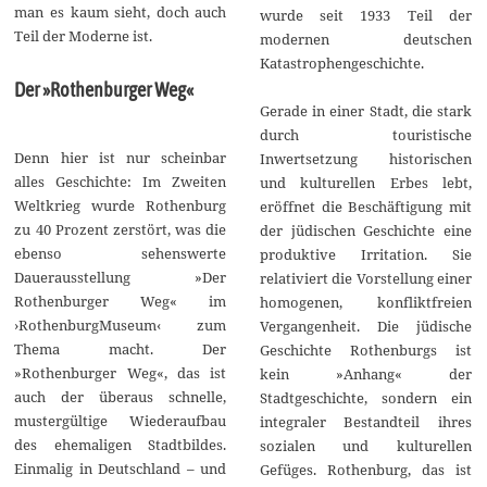
man es kaum sieht, doch auch
wurde seit 1933 Teil der
Teil der Moderne ist.
modernen deutschen
Katastrophengeschichte.
Der »Rothenburger Weg«
Gerade in einer Stadt, die stark
durch touristische
Denn hier ist nur scheinbar
Inwertsetzung historischen
alles Geschichte: Im Zweiten
und kulturellen Erbes lebt,
Weltkrieg wurde Rothenburg
eröffnet die Beschäftigung mit
zu 40 Prozent zerstört, was die
der jüdischen Geschichte eine
ebenso sehenswerte
produktive Irritation. Sie
Dauerausstellung »Der
relativiert die Vorstellung einer
Rothenburger Weg« im
homogenen, konfliktfreien
›RothenburgMuseum‹ zum
Vergangenheit. Die jüdische
Thema macht. Der
Geschichte Rothenburgs ist
»Rothenburger Weg«, das ist
kein »Anhang« der
auch der überaus schnelle,
Stadtgeschichte, sondern ein
mustergültige Wiederaufbau
integraler Bestandteil ihres
des ehemaligen Stadtbildes.
sozialen und kulturellen
Einmalig in Deutschland – und
Gefüges. Rothenburg, das ist