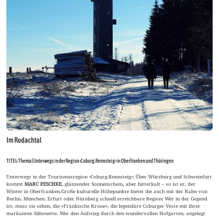
Im Rodachtal
TITEL-Thema | Unterwegs in der Region ›Coburg.Rennsteig‹ in Oberfranken und Thüringen
Unterwegs in der Tourismusregion ›Coburg.Rennsteig‹: Über Würzburg und Schweinfurt
kommt
MARC PESCHKE
, glänzender Sonnenschein, aber bitterkalt – so ist er, der
Winter in Oberfranken.Große kulturelle Höhepunkte bietet die auch mit der Bahn von
Berlin, München, Erfurt oder Nürnberg schnell erreichbare Region: Wer in der Gegend
ist, muss sie sehen, die »Fränkische Krone«, die legendäre Coburger Veste mit ihrer
markanten Silhouette. Wer den Aufstieg durch den wundervollen Hofgarten, angelegt