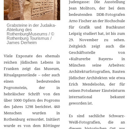
Judengasse: Die Ausstellung
Jean Molitors, der bei dem
bedeutenden DDR-Fotografen
Arno Fischer an der Hochschule
Grabsteine in der Judaika-
für Grafik und Buchkunst
Abteilung des
Leipzig studiert hat, ist bis zum
RothenburgMuseums / ©
Rothenburg Tourismus /
29. November zu sehen.
James Derheim
Zeitgleich zeigt auch die
Geschäftsstelle von
Viele Exponate des ehemals
»Kulturerbe Bayern« in
reichen jüdischen Lebens in
München seine Arbeiten:
Franken zeigt das Museum,
Architekturfotografien, Bauten
Ritualgegenstände – oder auch
jüdischer Architekten wie etwa
einen bedeutenden
Erich Mendelsohn, der für
Pogromstein, der in
seinen Potsdamer Einsteinturm
hebräischer Schrift von den
international bekannt
über 5000 Opfern des Pogroms
geworden ist.
des Jahres 1298 berichtet. 460
Menschen wurden in
Es sind sachliche Schwarz-
Rothenburg ermordet. Initiiert
Weiß-Fotografien, die an
wurde es von dem Röttinger
diesem historischen Ort aus