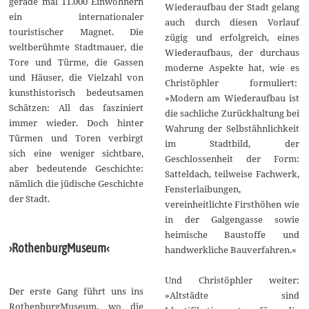
gerade mal 11.000 Einwohnern
Wiederaufbau der Stadt gelang
ein internationaler
auch durch diesen Vorlauf
touristischer Magnet. Die
zügig und erfolgreich, eines
weltberühmte Stadtmauer, die
Wiederaufbaus, der durchaus
Tore und Türme, die Gassen
moderne Aspekte hat, wie es
und Häuser, die Vielzahl von
Christöphler formuliert:
kunsthistorisch bedeutsamen
»Modern am Wiederaufbau ist
Schätzen: All das fasziniert
die sachliche Zurückhaltung bei
immer wieder. Doch hinter
Wahrung der Selbstähnlichkeit
Türmen und Toren verbirgt
im Stadtbild, der
sich eine weniger sichtbare,
Geschlossenheit der Form:
aber bedeutende Geschichte:
Satteldach, teilweise Fachwerk,
nämlich die jüdische Geschichte
Fensterlaibungen,
der Stadt.
vereinheitlichte Firsthöhen wie
in der Galgengasse sowie
heimische Baustoffe und
›RothenburgMuseum‹
handwerkliche Bauverfahren.«
Und Christöphler weiter:
Der erste Gang führt uns ins
»Altstädte sind
RothenburgMuseum, wo die