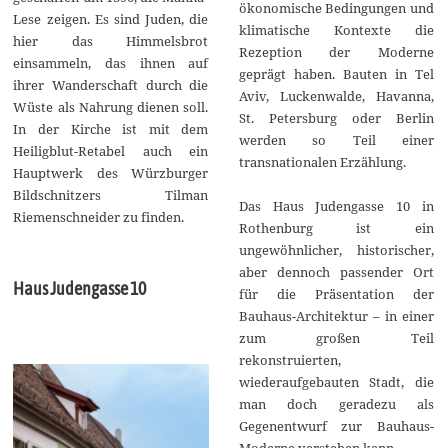
ökonomische Bedingungen und
Lese zeigen. Es sind Juden, die
klimatische Kontexte die
hier das Himmelsbrot
Rezeption der Moderne
einsammeln, das ihnen auf
geprägt haben. Bauten in Tel
ihrer Wanderschaft durch die
Aviv, Luckenwalde, Havanna,
Wüste als Nahrung dienen soll.
St. Petersburg oder Berlin
In der Kirche ist mit dem
werden so Teil einer
Heiligblut-Retabel auch ein
transnationalen Erzählung.
Hauptwerk des Würzburger
Bildschnitzers Tilman
Das Haus Judengasse 10 in
Riemenschneider zu finden.
Rothenburg ist ein
ungewöhnlicher, historischer,
aber dennoch passender Ort
Haus Judengasse 10
für die Präsentation der
Bauhaus-Architektur – in einer
zum großen Teil
rekonstruierten,
wiederaufgebauten Stadt, die
man doch geradezu als
Gegenentwurf zur Bauhaus-
Moderne verstehen kann.