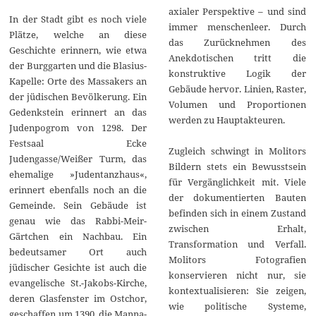
axialer Perspektive – und sind
In der Stadt gibt es noch viele
immer menschenleer. Durch
Plätze, welche an diese
das Zurücknehmen des
Geschichte erinnern, wie etwa
Anekdotischen tritt die
der Burggarten und die Blasius-
konstruktive Logik der
Kapelle: Orte des Massakers an
Gebäude hervor. Linien, Raster,
der jüdischen Bevölkerung. Ein
Volumen und Proportionen
Gedenkstein erinnert an das
werden zu Hauptakteuren.
Judenpogrom von 1298. Der
Festsaal Ecke
Zugleich schwingt in Molitors
Judengasse/Weißer Turm, das
Bildern stets ein Bewusstsein
ehemalige »Judentanzhaus«,
für Vergänglichkeit mit. Viele
erinnert ebenfalls noch an die
der dokumentierten Bauten
Gemeinde. Sein Gebäude ist
befinden sich in einem Zustand
genau wie das Rabbi-Meir-
zwischen Erhalt,
Gärtchen ein Nachbau. Ein
Transformation und Verfall.
bedeutsamer Ort auch
Molitors Fotografien
jüdischer Gesichte ist auch die
konservieren nicht nur, sie
evangelische St.-Jakobs-Kirche,
kontextualisieren: Sie zeigen,
deren Glasfenster im Ostchor,
wie politische Systeme,
geschaffen um 1390, die Manna-