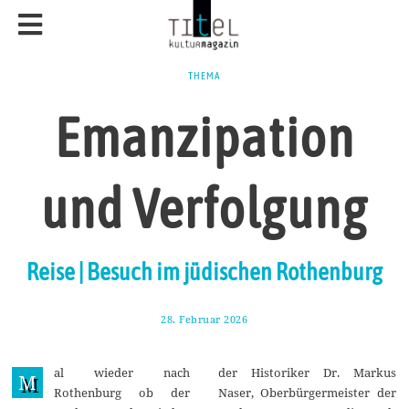
THEMA
Emanzipation
und Verfolgung
Reise | Besuch im jüdischen Rothenburg
28. Februar 2026
9
.
M
ä
al wieder nach
der Historiker Dr. Markus
r
M
z
Rothenburg ob der
Naser, Oberbürgermeister der
2