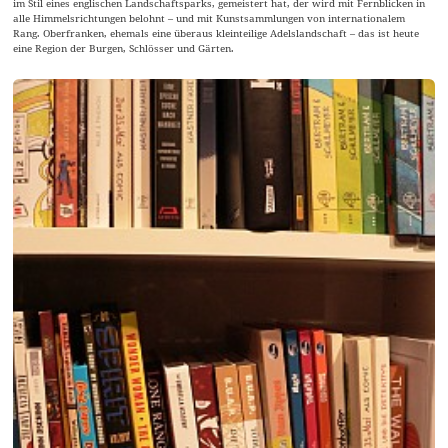
im Stil eines englischen Landschaftsparks, gemeistert hat, der wird mit Fernblicken in
alle Himmelsrichtungen belohnt – und mit Kunstsammlungen von internationalem
Rang. Oberfranken, ehemals eine überaus kleinteilige Adelslandschaft – das ist heute
eine Region der Burgen, Schlösser und Gärten.