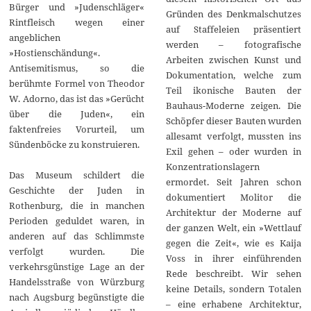
Bürger und »Judenschläger«
Gründen des Denkmalschutzes
Rintfleisch wegen einer
auf Staffeleien präsentiert
angeblichen
werden – fotografische
»Hostienschändung«.
Arbeiten zwischen Kunst und
Antisemitismus, so die
Dokumentation, welche zum
berühmte Formel von Theodor
Teil ikonische Bauten der
W. Adorno, das ist das »Gerücht
Bauhaus-Moderne zeigen. Die
über die Juden«, ein
Schöpfer dieser Bauten wurden
faktenfreies Vorurteil, um
allesamt verfolgt, mussten ins
Sündenböcke zu konstruieren.
Exil gehen – oder wurden in
Konzentrationslagern
Das Museum schildert die
ermordet. Seit Jahren schon
Geschichte der Juden in
dokumentiert Molitor die
Rothenburg, die in manchen
Architektur der Moderne auf
Perioden geduldet waren, in
der ganzen Welt, ein »Wettlauf
anderen auf das Schlimmste
gegen die Zeit«, wie es Kaija
verfolgt wurden. Die
Voss in ihrer einführenden
verkehrsgünstige Lage an der
Rede beschreibt. Wir sehen
Handelsstraße von Würzburg
keine Details, sondern Totalen
nach Augsburg begünstigte die
– eine erhabene Architektur,