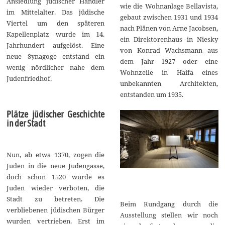
Ansiedlung jüdischer Händler
wie die Wohnanlage Bellavista,
im Mittelalter. Das jüdische
gebaut zwischen 1931 und 1934
Viertel um den späteren
nach Plänen von Arne Jacobsen,
Kapellenplatz wurde im 14.
ein Direktorenhaus in Niesky
Jahrhundert aufgelöst. Eine
von Konrad Wachsmann aus
neue Synagoge entstand ein
dem Jahr 1927 oder eine
wenig nördlicher nahe dem
Wohnzeile in Haifa eines
Judenfriedhof.
unbekannten Architekten,
entstanden um 1935.
Plätze jüdischer Geschichte
in der Stadt
Nun, ab etwa 1370, zogen die
Juden in die neue Judengasse,
doch schon 1520 wurde es
Juden wieder verboten, die
Stadt zu betreten. Die
Beim Rundgang durch die
verbliebenen jüdischen Bürger
Ausstellung stellen wir noch
wurden vertrieben. Erst im