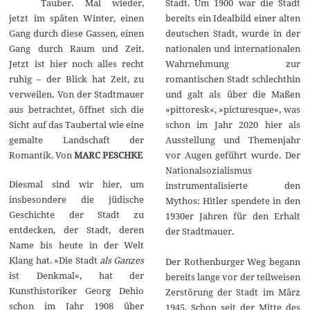
Tauber. Mal wieder,
Stadt. Um 1900 war die Stadt
0
2
jetzt im späten Winter, einen
bereits ein Idealbild einer alten
6
Gang durch diese Gassen, einen
deutschen Stadt, wurde in der
Gang durch Raum und Zeit.
nationalen und internationalen
Jetzt ist hier noch alles recht
Wahrnehmung zur
ruhig – der Blick hat Zeit, zu
romantischen Stadt schlechthin
verweilen. Von der Stadtmauer
und galt als über die Maßen
aus betrachtet, öffnet sich die
»pittoresk«, »picturesque«, was
Sicht auf das Taubertal wie eine
schon im Jahr 2020 hier als
gemalte Landschaft der
Ausstellung und Themenjahr
Romantik. Von
MARC PESCHKE
vor Augen geführt wurde. Der
Nationalsozialismus
Diesmal sind wir hier, um
instrumentalisierte den
insbesondere die jüdische
Mythos: Hitler spendete in den
Geschichte der Stadt zu
1930er Jahren für den Erhalt
entdecken, der Stadt, deren
der Stadtmauer.
Name bis heute in der Welt
Klang hat. »Die Stadt
als Ganzes
Der Rothenburger Weg begann
ist Denkmal«, hat der
bereits lange vor der teilweisen
Kunsthistoriker Georg Dehio
Zerstörung der Stadt im März
schon im Jahr 1908 über
1945. Schon seit der Mitte des