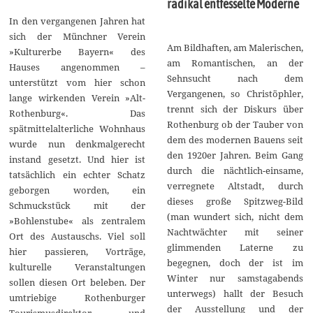
radikal entfesselte Moderne
In den vergangenen Jahren hat
sich der Münchner Verein
Am Bildhaften, am Malerischen,
»Kulturerbe Bayern« des
am Romantischen, an der
Hauses angenommen –
Sehnsucht nach dem
unterstützt vom hier schon
Vergangenen, so Christöphler,
lange wirkenden Verein »Alt-
trennt sich der Diskurs über
Rothenburg«. Das
Rothenburg ob der Tauber von
spätmittelalterliche Wohnhaus
dem des modernen Bauens seit
wurde nun denkmalgerecht
den 1920er Jahren. Beim Gang
instand gesetzt. Und hier ist
durch die nächtlich-einsame,
tatsächlich ein echter Schatz
verregnete Altstadt, durch
geborgen worden, ein
dieses große Spitzweg-Bild
Schmuckstück mit der
(man wundert sich, nicht dem
»Bohlenstube« als zentralem
Nachtwächter mit seiner
Ort des Austauschs. Viel soll
glimmenden Laterne zu
hier passieren, Vorträge,
begegnen, doch der ist im
kulturelle Veranstaltungen
Winter nur samstagabends
sollen diesen Ort beleben. Der
unterwegs) hallt der Besuch
umtriebige Rothenburger
der Ausstellung und der
Tourismusdirektor und