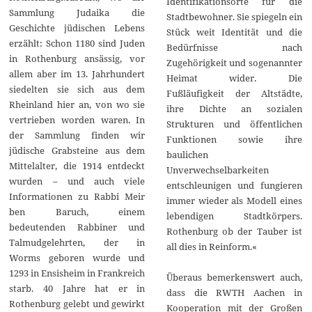
Identifikationsorte für die
Sammlung Judaika die
Stadtbewohner. Sie spiegeln ein
Geschichte jüdischen Lebens
Stück weit Identität und die
erzählt: Schon 1180 sind Juden
Bedürfnisse nach
in Rothenburg ansässig, vor
Zugehörigkeit und sogenannter
allem aber im 13. Jahrhundert
Heimat wider. Die
siedelten sie sich aus dem
Fußläufigkeit der Altstädte,
Rheinland hier an, von wo sie
ihre Dichte an sozialen
vertrieben worden waren. In
Strukturen und öffentlichen
der Sammlung finden wir
Funktionen sowie ihre
jüdische Grabsteine aus dem
baulichen
Mittelalter, die 1914 entdeckt
Unverwechselbarkeiten
wurden – und auch viele
entschleunigen und fungieren
Informationen zu Rabbi Meir
immer wieder als Modell eines
ben Baruch, einem
lebendigen Stadtkörpers.
bedeutenden Rabbiner und
Rothenburg ob der Tauber ist
Talmudgelehrten, der in
all dies in Reinform.«
Worms geboren wurde und
1293 in Ensisheim in Frankreich
Überaus bemerkenswert auch,
starb. 40 Jahre hat er in
dass die RWTH Aachen in
Rothenburg gelebt und gewirkt
Kooperation mit der Großen