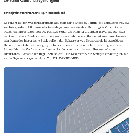
Zwischen Raum und Zugehörigkeit
Thema | Politik: Länderneuordnungen in Deutschland
Es gehört zu den wiederkehrenden Reflexen der deutschen Politik, die Landkarte neu zu
zeichnen, sobald Effizienzdefizite wahrgenommen werden. Der jüngste Vorstoß aus
München, angestoßen von Dr. Markus Söder als Ministerpräsident Bayerns, fügt sich
nahtlos in diese Tradition ein. Die Reaktionen fielen erwartbar emotional aus. Gerade
hier kann der historische Blick helfen, der Debatte etwas Sachlichkeit hinzuzufügen.
Denn kaum ist die Idee ausgesprochen, entzündet sich die Debatte entlang vertrauter
Linien: hier die Verfechter schlanker Strukturen, dort die Anwälte gewachsener
Identitäten. Dazwischen liegt – wie so oft – die Geschichte, die weniger eindeutig ist, als
es die Gegenwart gerne hätte. Von
DR. DANIEL MEIS