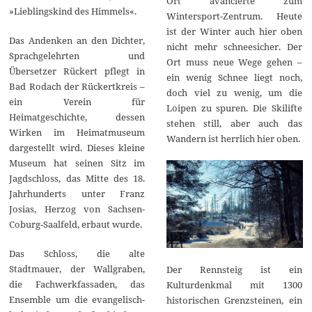
Ort avancierte zum
»Lieblingskind des Himmels«.
Wintersport-Zentrum. Heute
ist der Winter auch hier oben
Das Andenken an den Dichter,
nicht mehr schneesicher. Der
Sprachgelehrten und
Ort muss neue Wege gehen –
Übersetzer Rückert pflegt in
ein wenig Schnee liegt noch,
Bad Rodach der Rückertkreis –
doch viel zu wenig, um die
ein Verein für
Loipen zu spuren. Die Skilifte
Heimatgeschichte, dessen
stehen still, aber auch das
Wirken im Heimatmuseum
Wandern ist herrlich hier oben.
dargestellt wird. Dieses kleine
Museum hat seinen Sitz im
Jagdschloss, das Mitte des 18.
Jahrhunderts unter Franz
Josias, Herzog von Sachsen-
Coburg-Saalfeld, erbaut wurde.
Das Schloss, die alte
Stadtmauer, der Wallgraben,
Der Rennsteig ist ein
die Fachwerkfassaden, das
Kulturdenkmal mit 1300
Ensemble um die evangelisch-
historischen Grenzsteinen, ein