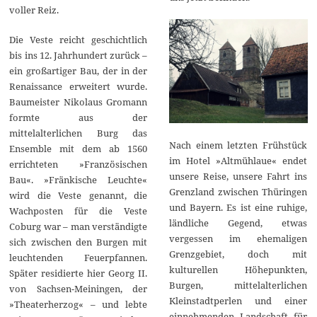
voller Reiz.
Die Veste reicht geschichtlich
bis ins 12. Jahrhundert zurück –
ein großartiger Bau, der in der
Renaissance erweitert wurde.
Baumeister Nikolaus Gromann
formte aus der
mittelalterlichen Burg das
Nach einem letzten Frühstück
Ensemble mit dem ab 1560
im Hotel »Altmühlaue« endet
errichteten »Französischen
unsere Reise, unsere Fahrt ins
Bau«. »Fränkische Leuchte«
Grenzland zwischen Thüringen
wird die Veste genannt, die
und Bayern. Es ist eine ruhige,
Wachposten für die Veste
ländliche Gegend, etwas
Coburg war – man verständigte
vergessen im ehemaligen
sich zwischen den Burgen mit
Grenzgebiet, doch mit
leuchtenden Feuerpfannen.
kulturellen Höhepunkten,
Später residierte hier Georg II.
Burgen, mittelalterlichen
von Sachsen-Meiningen, der
Kleinstadtperlen und einer
»Theaterherzog« – und lebte
einnehmenden Landschaft für