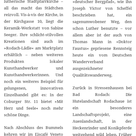
lutherische Stadtpfarrkirche –
»deutscher Bergpfad«, wie ihn
all das macht das Städtchen
Joseph Victor von Scheffel
reizvoll. Vis-à-vis der Kirche, in
beschrieben hat, ein
der Kirchgasse 10, liegt die
sagenumwobener Weg, den
Keramik-Werkstatt von Sabine
schon Luther benutzte – vor
Seeger. Ihre schlicht-stilvollen
allem aber ist der auch von
Kreationen sind auch im
Thomas Mann in »Doktor
»Rodach-Lädle« am Marktplatz
Faustus« gepriesene Rennsteig
erhältlich – neben weiteren
heute ein vom Deutschen
Produkten lokaler
Wanderverband
Kunsthandwerker und
ausgezeichneter
Kunsthandwerkerinnen. Und
Qualitätswanderweg.
noch ein weiteres Beispiel für
Zurück in Stressenhausen bei
gelungenen, innovativen
Bad Rodach: Die
Einzelhandel gibt es: In der
Hutelandschaft Rodachaue ist
Coburger Str. 11 bietet »Mit
ein besonderes
Herz und Seele« noch mehr
Landschaftsprojekt, eine
schöne Dinge.
Auenlandschaft, in der
Nach Abschluss des Bummels
Heckenrinder und Konikpferde
kehren wir im Eiscafé Veneto
weitgehend wild leben. Früher