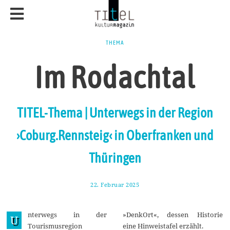
THEMA
Im Rodachtal
TITEL-Thema | Unterwegs in der Region
›Coburg.Rennsteig‹ in Oberfranken und
Thüringen
22. Februar 2025
2
.
M
ä
nterwegs in der
»DenkOrt«, dessen Historie
r
U
z
Tourismusregion
eine Hinweistafel erzählt.