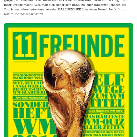
gelegen, ist eine jener eher unbekannten kleinen Großstädte, deren Entdeckung umso
mehr Freude macht, weil man sich sicher sein kann, zu jeder Jahreszeit jenseits der
Touristenströme unterwegs zu sein.
MARC PESCHKE
über einen Besuch bei Kultur,
Natur und Wissenschaften