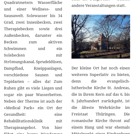
Quadratmetern Wasserfläche
andere Veranstaltungen statt.
und einer Wellness- und
Saunawelt. Solewasser bis 34
Grad, zwei Innenbecken, zwei
Therapiebecken sowie drei
Außenbecken, darunter ein
Becken zum aktiven
Schwimmen und ein
Solebecken mit
Strömungskanal. Sprudeldüsen,
Der kleine Ort hat noch einen
Dampfbad, Kneippanlagen,
weiteren Superlativ zu bieten,
verschiedene Saunen und
denn die evangelisch-
Tepidarien – alles da! Zum
lutherische Kirche St. Andreas,
Ruhen gibt es viele Liegen und
die in ihrem Kern auf das 6. bis
sogar ein paar Wasserbetten.
8. Jahrhundert zurückgeht, ist
Neben der Therme ist auch der
die älteste Wehrkirche im
»Medical Park« ein Ort der
Freistaat Thüringen. Die
Gesundheit: eine
romanische Kirche thront auf
Rehabilitationsklinik mit
einem Hang und war ehemals
Therapieangebot. Von hier
Mittelpunkt einer Kirchenburg
führt eine kurze Wanderung