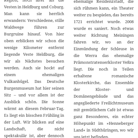
ehemalige Residenzstadt, die
Vesten in Heldburg und Coburg.
sich rühmen kann, ein Theater
Man kann sie herrlich
weiter zu bespielen, das bereits
erwandern: Verschiedene, stille
1721 errichtet wurde. 2008
Waldwege führen zur
wurde es saniert. Noch etwas
Burgruine hinauf. Von hier
weiter Richtung Meiningen
oben erblicken wir schon die
fahren wir, wo an der
wenige Kilometer entfernt
Einmündung der Schleuse in
liegende Veste Heldburg, die
die Werra das ehemalige
wir als Nächstes besuchen
Prämonstratenserkloster Veßra
werden. Auch sie hockt auf
liegt. Die noch in Teilen
einem ehemaligen
erhaltene romanische
Vulkanhügel. Das Deutsche
Klosterkirche, das Ensemble
Burgenmuseum hat hier seinen
der Kloster- und
Sitz – und vor allem ist der
Domänengebäude und das
Ausblick schön. Die Sonne
angegliederte Freilichtmuseum
wärmt an diesem Februar-Tag.
mit gemütlichem Café ist etwas
Es liegt ein bisschen Frühling in
ganz Besonderes, ein echter
der Luft. Wir blicken auf eine
Höhepunkt im »Henneberger
Landschaft, die nicht
Land« in Südthüringen, wo wir
spektakulär ist, aber dennoch
uns jetzt befinden.