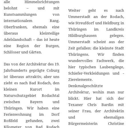
alle Himmelsrichtungen
belohnt – und mit
Weiter geht es nach
Kunstsammlungen von
Ummerstadt an der Rodach,
internationalem Rang.
wie Streufdorf und Heldburg in
Oberfranken, ehemals eine
Thüringen im Landkreis
überaus kleinteilige
Hildburghausen gelegen.
Adelslandschaft – das ist heute
Ummerstadt scheint aus der
eine Region der Burgen,
Zeit gefallen: die kleinste Stadt
Schlösser und Gärten.
Thüringens. Wir finden
wundervolles Fachwerk, die
Das von der Architektur des 19.
hier typischen Laubengänge,
Jahrhunderts geprägte Coburg
Schiefer-Verkleidungen und -
ist überaus attraktiv, aber uns
Zierelemente.
zieht es nach Bad Rodach, den
Denkmalgeschützte
kleinen Kurort im
Architektur, wohin man nur
Naturschutzgebiet Rodachtal
blickt. Hier hat sich der
zwischen Bayern und
Texaner Chris Bardin mit
Thüringen. Wir haben eine
seiner Frau, der Architektin
Ferienwohnung im Dorf
und ehemaligen
Roßfeld gefunden, zwei
Bürgermeisterin Christine
Kilometer von Bad Rodach