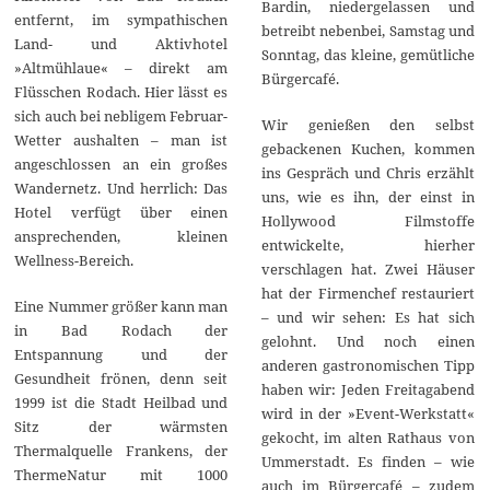
Bardin, niedergelassen und
entfernt, im sympathischen
betreibt nebenbei, Samstag und
Land- und Aktivhotel
Sonntag, das kleine, gemütliche
»Altmühlaue« – direkt am
Bürgercafé.
Flüsschen Rodach. Hier lässt es
sich auch bei nebligem Februar-
Wir genießen den selbst
Wetter aushalten – man ist
gebackenen Kuchen, kommen
angeschlossen an ein großes
ins Gespräch und Chris erzählt
Wandernetz. Und herrlich: Das
uns, wie es ihn, der einst in
Hotel verfügt über einen
Hollywood Filmstoffe
ansprechenden, kleinen
entwickelte, hierher
Wellness-Bereich.
verschlagen hat. Zwei Häuser
hat der Firmenchef restauriert
Eine Nummer größer kann man
– und wir sehen: Es hat sich
in Bad Rodach der
gelohnt. Und noch einen
Entspannung und der
anderen gastronomischen Tipp
Gesundheit frönen, denn seit
haben wir: Jeden Freitagabend
1999 ist die Stadt Heilbad und
wird in der »Event-Werkstatt«
Sitz der wärmsten
gekocht, im alten Rathaus von
Thermalquelle Frankens, der
Ummerstadt. Es finden – wie
ThermeNatur mit 1000
auch im Bürgercafé – zudem