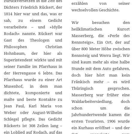
zurückversetzen in die Zeit des
erzählen von seiner
Dichters Friedrich Rückert, der
wechselvollen Geschichte.
1814 hier war und das, was er
sah, zu einem Gedicht
Wir besuchen den
verarbeitete – und »Idylle
heilklimatischen Kurort
Rodach« nannte. Rückert war
Masserberg, die »Perle des
Gast des Theologen und
Rennsteigs«. Ein Ort, der auf
Philosophen Christian
über 800 Meter Höhe zwischen
Hohnbaum, der hier als
Rennsteig und Werra liegt. Wir
Superintendent wirkte und mit
sind kaum mehr als eine halbe
seiner Familie im Pfarrhaus in
Stunde mit dem Auto gefahren,
der Herrengasse 6 lebte. Das
doch hier hört man kein
Pfarrhaus wurde zu einer Art
Fränkisch mehr – es wird
Musenhof, in dem man
Thüringisch gesprochen.
dichtete, komponierte und
Masserberg war früher eine
malte und beste Kontakte zu
Waldarbeitersiedlung, doch
Jean Paul, Karl Maria von
schon um die
Weber oder August-Wilhelm
Jahrhundertwende kamen die
Schlegel pflegte. Das Gedicht
ersten Touristen. 1906 wurde
Rückerts ist 308 Zeilen lang –
ein Kurhaus eröffnet – und der
ein Loblied auf Rodach, auf das