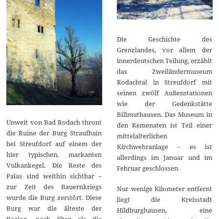
Die Geschichte des
Grenzlandes, vor allem der
innerdeutschen Teilung, erzählt
das Zweiländermuseum
Rodachtal in Streufdorf mit
seinen zwölf Außenstationen
wie der Gedenkstätte
Billmuthausen. Das Museum in
Unweit von Bad Rodach thront
den Kemenaten ist Teil einer
die Ruine der Burg Straufhain
mittelalterlichen
bei Streufdorf auf einem der
Kirchwehranlage – es ist
hier typischen, markanten
allerdings im Januar und im
Vulkankegel. Die Reste des
Februar geschlossen.
Palas sind weithin sichtbar –
zur Zeit des Bauernkriegs
Nur wenige Kilometer entfernt
wurde die Burg zerstört. Diese
liegt die Kreisstadt
Burg war die älteste der
Hildburghausen, eine
Region, noch älter als die