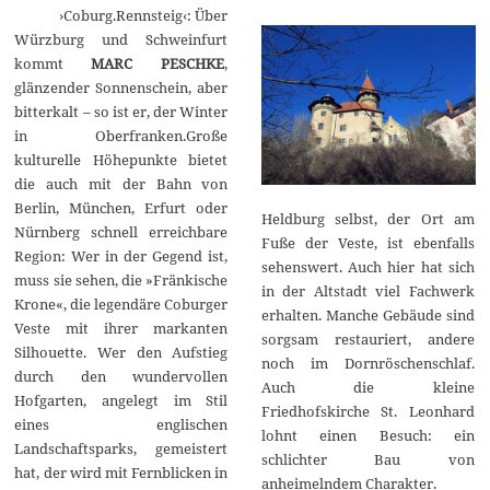
2
›Coburg.Rennsteig‹: Über
0
2
Würzburg und Schweinfurt
5
kommt
MARC PESCHKE
,
glänzender Sonnenschein, aber
bitterkalt – so ist er, der Winter
in Oberfranken.Große
kulturelle Höhepunkte bietet
die auch mit der Bahn von
Berlin, München, Erfurt oder
Heldburg selbst, der Ort am
Nürnberg schnell erreichbare
Fuße der Veste, ist ebenfalls
Region: Wer in der Gegend ist,
sehenswert. Auch hier hat sich
muss sie sehen, die »Fränkische
in der Altstadt viel Fachwerk
Krone«, die legendäre Coburger
erhalten. Manche Gebäude sind
Veste mit ihrer markanten
sorgsam restauriert, andere
Silhouette. Wer den Aufstieg
noch im Dornröschenschlaf.
durch den wundervollen
Auch die kleine
Hofgarten, angelegt im Stil
Friedhofskirche St. Leonhard
eines englischen
lohnt einen Besuch: ein
Landschaftsparks, gemeistert
schlichter Bau von
hat, der wird mit Fernblicken in
anheimelndem Charakter.