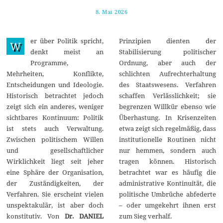
8. Mai 2026
1
7
.
M
er über Politik spricht,
Prinzipien dienten der
a
W
i
denkt meist an
Stabilisierung politischer
2
Programme,
Ordnung, aber auch der
0
2
Mehrheiten, Konflikte,
schlichten Aufrechterhaltung
6
Entscheidungen und Ideologie.
des Staatswesens. Verfahren
Historisch betrachtet jedoch
schaffen Verlässlichkeit; sie
zeigt sich ein anderes, weniger
begrenzen Willkür ebenso wie
sichtbares Kontinuum: Politik
Überhastung. In Krisenzeiten
ist stets auch Verwaltung.
etwa zeigt sich regelmäßig, dass
Zwischen politischem Willen
institutionelle Routinen nicht
und gesellschaftlicher
nur hemmen, sondern auch
Wirklichkeit liegt seit jeher
tragen können. Historisch
eine Sphäre der Organisation,
betrachtet war es häufig die
der Zuständigkeiten, der
administrative Kontinuität, die
Verfahren. Sie erscheint vielen
politische Umbrüche abfederte
unspektakulär, ist aber doch
– oder umgekehrt ihnen erst
konstitutiv. Von
Dr. DANIEL
zum Sieg verhalf.