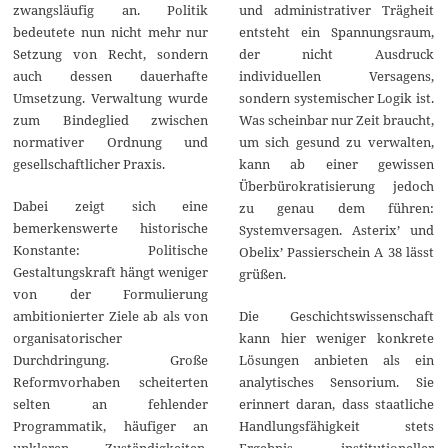
zwangsläufig an. Politik
und administrativer Trägheit
bedeutete nun nicht mehr nur
entsteht ein Spannungsraum,
Setzung von Recht, sondern
der nicht Ausdruck
auch dessen dauerhafte
individuellen Versagens,
Umsetzung. Verwaltung wurde
sondern systemischer Logik ist.
zum Bindeglied zwischen
Was scheinbar nur Zeit braucht,
normativer Ordnung und
um sich gesund zu verwalten,
gesellschaftlicher Praxis.
kann ab einer gewissen
Überbürokratisierung jedoch
Dabei zeigt sich eine
zu genau dem führen:
bemerkenswerte historische
Systemversagen. Asterix’ und
Konstante: Politische
Obelix’ Passierschein A 38 lässt
Gestaltungskraft hängt weniger
grüßen.
von der Formulierung
ambitionierter Ziele ab als von
Die Geschichtswissenschaft
organisatorischer
kann hier weniger konkrete
Durchdringung. Große
Lösungen anbieten als ein
Reformvorhaben scheiterten
analytisches Sensorium. Sie
selten an fehlender
erinnert daran, dass staatliche
Programmatik, häufiger an
Handlungsfähigkeit stets
unklaren Zuständigkeiten,
Ergebnis institutioneller