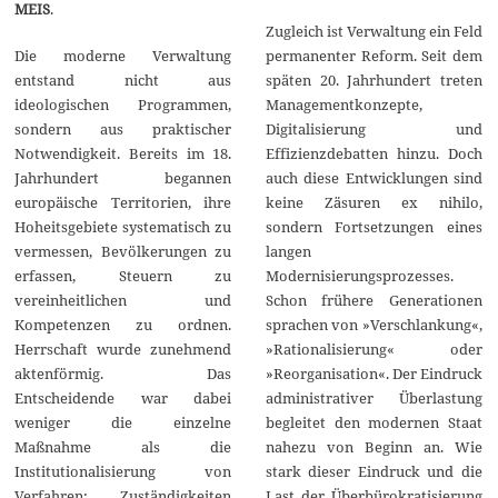
MEIS
.
Zugleich ist Verwaltung ein Feld
Die moderne Verwaltung
permanenter Reform. Seit dem
entstand nicht aus
späten 20. Jahrhundert treten
ideologischen Programmen,
Managementkonzepte,
sondern aus praktischer
Digitalisierung und
Notwendigkeit. Bereits im 18.
Effizienzdebatten hinzu. Doch
Jahrhundert begannen
auch diese Entwicklungen sind
europäische Territorien, ihre
keine Zäsuren ex nihilo,
Hoheitsgebiete systematisch zu
sondern Fortsetzungen eines
vermessen, Bevölkerungen zu
langen
erfassen, Steuern zu
Modernisierungsprozesses.
vereinheitlichen und
Schon frühere Generationen
Kompetenzen zu ordnen.
sprachen von »Verschlankung«,
Herrschaft wurde zunehmend
»Rationalisierung« oder
aktenförmig. Das
»Reorganisation«. Der Eindruck
Entscheidende war dabei
administrativer Überlastung
weniger die einzelne
begleitet den modernen Staat
Maßnahme als die
nahezu von Beginn an. Wie
Institutionalisierung von
stark dieser Eindruck und die
Verfahren: Zuständigkeiten
Last der Überbürokratisierung