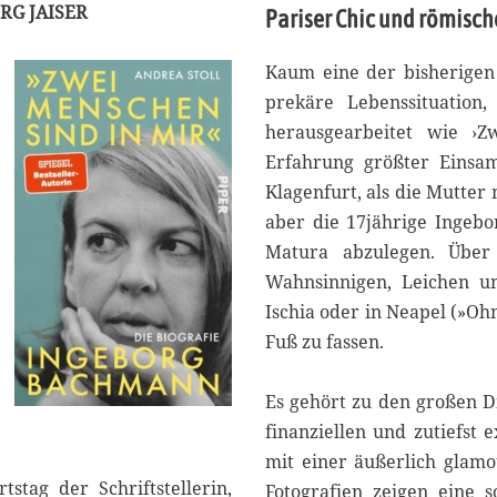
RG JAISER
Pariser Chic und römisch
Kaum eine der bisherigen
prekäre Lebenssituation
herausgearbeitet wie ›
Erfahrung größter Einsam
Klagenfurt, als die Mutter 
aber die 17jährige Ingebo
Matura abzulegen. Über
Wahnsinnigen, Leichen un
Ischia oder in Neapel (»O
Fuß zu fassen.
Es gehört zu den großen D
finanziellen und zutiefst 
mit einer äußerlich glamo
stag der Schriftstellerin,
Fotografien zeigen eine s