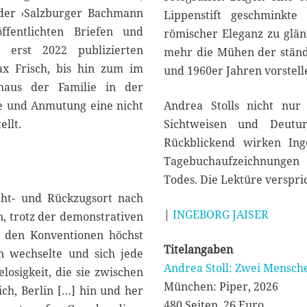
 der ›Salzburger Bachmann
Lippenstift geschminkt
fentlichten Briefen und
römischer Eleganz zu glä
 erst 2022 publizierten
mehr die Mühen der ständ
x Frisch, bis hin zum im
und 1960er Jahren vorstell
haus der Familie in der
ie und Anmutung eine nicht
Andrea Stolls nicht nur
ellt.
Sichtweisen und Deutun
Rückblickend wirken Ing
Tagebuchaufzeichnungen 
Todes. Die Lektüre verspric
cht- und Rückzugsort nach
|
INGEBORG JAISER
n, trotz der demonstrativen
 den Konventionen höchst
Titelangaben
 wechselte und sich jede
Andrea Stoll: Zwei Mensche
losigkeit, die sie zwischen
München: Piper, 2026
ich, Berlin […] hin und her
480 Seiten, 26 Euro