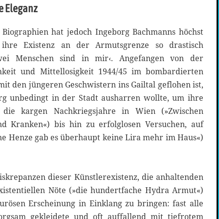
e Eleganz
 Biographien hat jedoch Ingeborg Bachmanns höchst
, ihre Existenz an der Armutsgrenze so drastisch
Zwei Menschen sind in mir‹. Angefangen von der
keit und Mittellosigkeit 1944/45 im bombardierten
mit den jüngeren Geschwistern ins Gailtal geflohen ist,
rg unbedingt in der Stadt ausharren wollte, um ihre
 die kargen Nachkriegsjahre in Wien (»Zwischen
d Kranken«) bis hin zu erfolglosen Versuchen, auf
hne Henze gab es überhaupt keine Lira mehr im Haus«)
iskrepanzen dieser Künstlerexistenz, die anhaltenden
existentiellen Nöte (»die hundertfache Hydra Armut«)
urösen Erscheinung in Einklang zu bringen: fast alle
orgsam gekleidete und oft auffallend mit tiefrotem