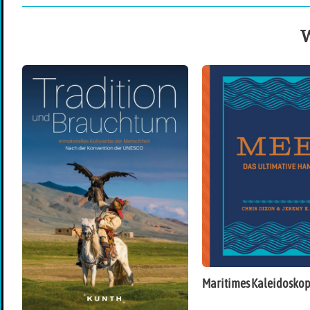
W
Maritimes Kaleidosko