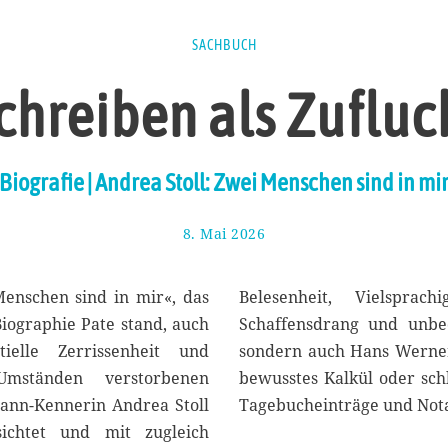
SACHBUCH
chreiben als Zufluc
Biografie | Andrea Stoll: Zwei Menschen sind in mi
8. Mai 2026
1
8
.
M
Menschen sind in mir«, das
Belesenheit, Vielspra
a
iographie Pate stand, auch
Schaffensdrang und unbed
i
elle Zerrissenheit und
sondern auch Hans Werner
2
0
mständen verstorbenen
bewusstes Kalkül oder schl
2
mann-Kennerin Andrea Stoll
Tagebucheinträge und Nota
6
sichtet und mit zugleich