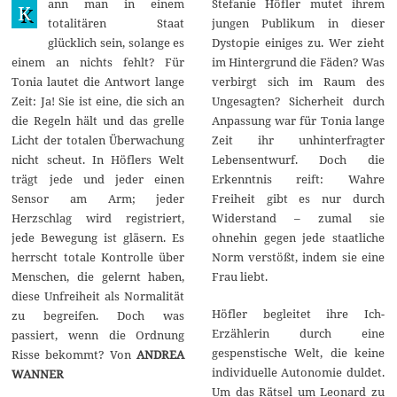
ann man in einem
Stefanie Höfler mutet ihrem
a
K
i
totalitären Staat
jungen Publikum in dieser
2
glücklich sein, solange es
Dystopie einiges zu. Wer zieht
0
2
einem an nichts fehlt? Für
im Hintergrund die Fäden? Was
6
Tonia lautet die Antwort lange
verbirgt sich im Raum des
Zeit: Ja! Sie ist eine, die sich an
Ungesagten? Sicherheit durch
die Regeln hält und das grelle
Anpassung war für Tonia lange
Licht der totalen Überwachung
Zeit ihr unhinterfragter
nicht scheut. In Höflers Welt
Lebensentwurf. Doch die
trägt jede und jeder einen
Erkenntnis reift: Wahre
Sensor am Arm; jeder
Freiheit gibt es nur durch
Herzschlag wird registriert,
Widerstand – zumal sie
jede Bewegung ist gläsern. Es
ohnehin gegen jede staatliche
herrscht totale Kontrolle über
Norm verstößt, indem sie eine
Menschen, die gelernt haben,
Frau liebt.
diese Unfreiheit als Normalität
Höfler begleitet ihre Ich-
zu begreifen. Doch was
Erzählerin durch eine
passiert, wenn die Ordnung
gespenstische Welt, die keine
Risse bekommt? Von
ANDREA
individuelle Autonomie duldet.
WANNER
Um das Rätsel um Leonard zu