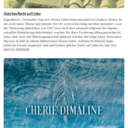
Gleiches Recht auf Liebe
Jugendbuch | Sonwabiso Ngcowa: Nanas Liebe Homosexualität in Ländern Afrikas ist
ein recht neues Thema hierzulande. Vor Ort wird schon lange darüber diskutiert. Laut
der Verfassung Südafrikas von 1997 etwa darf dort niemand aufgrund der eigenen
sexuellen Orientierung diskriminiert werden. Bis diese Forderung Alltag geworden ist,
muss aber noch viel Überzeugungsarbeit geleistet werden. Der junge Autor Sonwabiso
Ngcowa erzählt in seinem Debütroman ›Nanas Liebe‹, welchen Problemen junge
lesbische Frauen ausgesetzt sind und fordert gleiches Recht auf Liebe für alle. Von
MAGALI HEISSLER