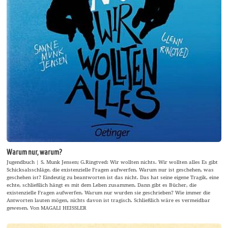
Warum nur, warum?
Jugendbuch | S. Munk Jensen; G.Ringtved: Wir wollten nichts. Wir wollten alles Es gibt
Schicksalsschläge, die existenzielle Fragen aufwerfen. Warum nur ist geschehen, was
geschehen ist? Eindeutig zu beantworten ist das nicht. Das hat seine eigene Tragik, eine
echte, schließlich hängt es mit dem Leben zusammen. Dann gibt es Bücher, die
existenzielle Fragen aufwerfen. Warum nur wurden sie geschrieben? Wie immer die
Antworten lauten mögen, nichts davon ist tragisch. Schließlich wäre es vermeidbar
gewesen. Von MAGALI HEISSLER