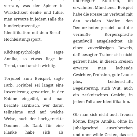
unterlegter Kulturen, im
verrate, was der Spieler in
erwähnten Münchener Beispiel
Wirklichkeit denke und fühle,
habe die Presse im Verbund mit
man erwarte in jedem Falle die
den sozialen Medien den
hundertprozentige
Denunzianten gespielt und die
Identifikation mit dem Beruf –
vermißte Körpersprache
Hochleistungssport.
genußvoll ausgeleuchtet als
einen zuverlässigen Beweis,
Küchenpsychologie, sagte
daß besagter Trainer sich nicht
Annika, so etwas liege im
gefreut habe, in diesen Kreisen
Trend, man tue sich wichtig.
erwarte man lachende
Gesichter, Frohsinn, gute Laune
Torjubel zum Beispiel, sagte
plus, Leidenschaft,
Farb, Torjubel sei längst eine
Begeisterung, auch Wut, auch
Inszenierung geworden, in der
ein zerknirschtes Gesicht, in
Kabine eingeübt, und man
jedem Fall aber Identifikation.
beachte akribisch, wer daran
teilnehme und auf welche
Ob man sich nicht auch freuen
Weise, auch der hochgereckte
könne, fragte Annika, ohne in
Daumen als Dank für eine
Jubelgeschrei auszubrechen
Flanke habe sich als
und ohne wilde Gesten, das sei