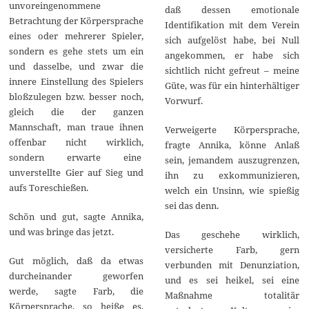
unvoreingenommene
daß dessen emotionale
Betrachtung der Körpersprache
Identifikation mit dem Verein
eines oder mehrerer Spieler,
sich aufgelöst habe, bei Null
sondern es gehe stets um ein
angekommen, er habe sich
und dasselbe, und zwar die
sichtlich nicht gefreut – meine
innere Einstellung des Spielers
Güte, was für ein hinterhältiger
bloßzulegen bzw. besser noch,
Vorwurf.
gleich die der ganzen
Mannschaft, man traue ihnen
Verweigerte Körpersprache,
offenbar nicht wirklich,
fragte Annika, könne Anlaß
sondern erwarte eine
sein, jemandem auszugrenzen,
unverstellte Gier auf Sieg und
ihn zu exkommunizieren,
aufs Toreschießen.
welch ein Unsinn, wie spießig
sei das denn.
Schön und gut, sagte Annika,
und was bringe das jetzt.
Das geschehe wirklich,
versicherte Farb, gern
Gut möglich, daß da etwas
verbunden mit Denunziation,
durcheinander geworfen
und es sei heikel, sei eine
werde, sagte Farb, die
Maßnahme totalitär
Körpersprache, so heiße es,