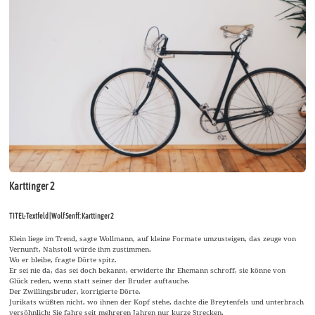
Karttinger 2
TITEL-Textfeld | Wolf Senff: Karttinger 2
Klein liege im Trend, sagte Wollmann, auf kleine Formate umzusteigen, das zeuge von
Vernunft, Nahstoll würde ihm zustimmen.
Wo er bleibe, fragte Dörte spitz.
Er sei nie da, das sei doch bekannt, erwiderte ihr Ehemann schroff, sie könne von
Glück reden, wenn statt seiner der Bruder auftauche.
Der Zwillingsbruder, korrigierte Dörte.
Jurikats wüßten nicht, wo ihnen der Kopf stehe, dachte die Breytenfels und unterbrach
versöhnlich: Sie fahre seit mehreren Jahren nur kurze Strecken.