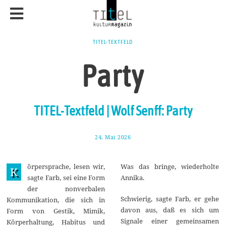
TITEL-TEXTFELD
Party
TITEL-Textfeld | Wolf Senff: Party
24. Mai 2026
6
.
J
u
örpersprache, lesen wir,
Was das bringe, wiederholte
n
K
i
sagte Farb, sei eine Form
Annika.
2
der nonverbalen
0
2
Schwierig, sagte Farb, er gehe
Kommunikation, die sich in
6
davon aus, daß es sich um
Form von Gestik, Mimik,
Signale einer gemeinsamen
Körperhaltung, Habitus und