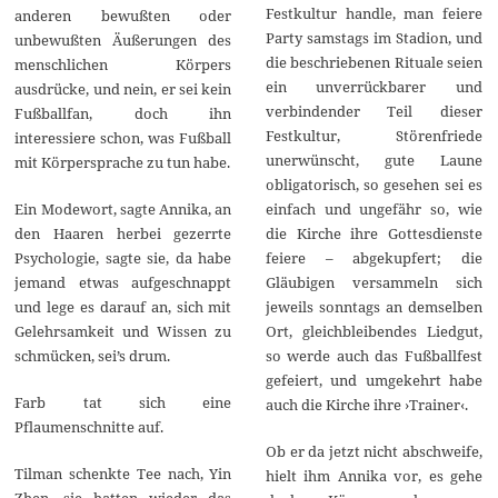
Festkultur handle, man feiere
anderen bewußten oder
Party samstags im Stadion, und
unbewußten Äußerungen des
die beschriebenen Rituale seien
menschlichen Körpers
ein unverrückbarer und
ausdrücke, und nein, er sei kein
verbindender Teil dieser
Fußballfan, doch ihn
Festkultur, Störenfriede
interessiere schon, was Fußball
unerwünscht, gute Laune
mit Körpersprache zu tun habe.
obligatorisch, so gesehen sei es
Ein Modewort, sagte Annika, an
einfach und ungefähr so, wie
den Haaren herbei gezerrte
die Kirche ihre Gottesdienste
Psychologie, sagte sie, da habe
feiere – abgekupfert; die
jemand etwas aufgeschnappt
Gläubigen versammeln sich
und lege es darauf an, sich mit
jeweils sonntags an demselben
Gelehrsamkeit und Wissen zu
Ort, gleichbleibendes Liedgut,
schmücken, sei’s drum.
so werde auch das Fußballfest
gefeiert, und umgekehrt habe
Farb tat sich eine
auch die Kirche ihre ›Trainer‹.
Pflaumenschnitte auf.
Ob er da jetzt nicht abschweife,
Tilman schenkte Tee nach, Yin
hielt ihm Annika vor, es gehe
Zhen, sie hatten wieder das