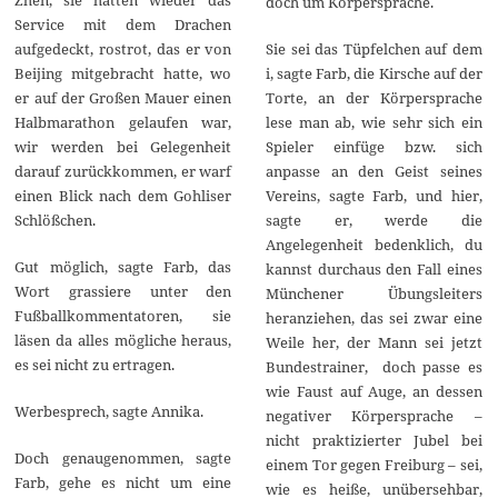
doch um Körpersprache.
Service mit dem Drachen
aufgedeckt, rostrot, das er von
Sie sei das Tüpfelchen auf dem
Beijing mitgebracht hatte, wo
i, sagte Farb, die Kirsche auf der
er auf der Großen Mauer einen
Torte, an der Körpersprache
Halbmarathon gelaufen war,
lese man ab, wie sehr sich ein
wir werden bei Gelegenheit
Spieler einfüge bzw. sich
darauf zurückkommen, er warf
anpasse an den Geist seines
einen Blick nach dem Gohliser
Vereins, sagte Farb, und hier,
Schlößchen.
sagte er, werde die
Angelegenheit bedenklich, du
Gut möglich, sagte Farb, das
kannst durchaus den Fall eines
Wort grassiere unter den
Münchener Übungsleiters
Fußballkommentatoren, sie
heranziehen, das sei zwar eine
läsen da alles mögliche heraus,
Weile her, der Mann sei jetzt
es sei nicht zu ertragen.
Bundestrainer, doch passe es
wie Faust auf Auge, an dessen
Werbesprech, sagte Annika.
negativer Körpersprache –
nicht praktizierter Jubel bei
Doch genaugenommen, sagte
einem Tor gegen Freiburg – sei,
Farb, gehe es nicht um eine
wie es heiße, unübersehbar,