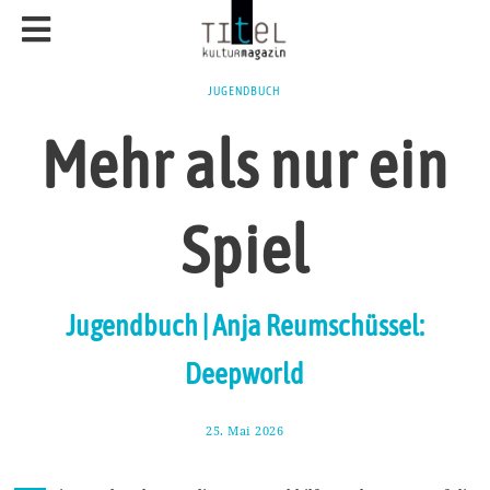
JUGENDBUCH
Mehr als nur ein
Spiel
Jugendbuch | Anja Reumschüssel:
Deepworld
25. Mai 2026
6
.
J
u