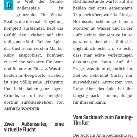
ie Welt der Online-
Nachhilfestunde wartet auf die
n
D
i
Rollenspiele ist
beiden der erste gemeinsame
2
grenzenlos. Eine Virtual
Trip nach »Deepworld«. Riesige
0
2
Reality, die die reale Umgebung
Hornissen, schleimige Lianen,
6
komplett ausblendet, hebt das
Monster im Wasser und in der
Gefühl der Echtheit auf eine
Luft: Keines der Motive ist so
völlig neue Stufe. Bei dem Spiel,
ganz neu, aber alles fühlt sich
das Gustav zum ersten Mal bei
unglaublich echt an. So echt,
Ruby ausprobiert, kommen
dass man echte Verletzungen
zusätzliche Sensoren für Arme
davontragen kann. Auf die
und Beine zum Einsatz. Was die
Frage, was denn eigentlich ihr
beiden in ›Deepworld‹ erleben,
Ziel sei, bekommt Gustav nur
ist eine völlig neue Erfahrung.
ausweichende Antworten von
Und beide haben ganz eigene
Ruby. Aber das Spiel hat ihn
Gründe, so oft wie möglich
längst gepackt – mehr, als gut
dorthin zurückzukehren. Von
für ihn sein kann.
ANDREA WANNER
Vom Sachbuch zum Gaming-
Thriller
Zwei Außenseiter, eine
virtuelle Flucht
Die Autorin Anja Reumschüssel