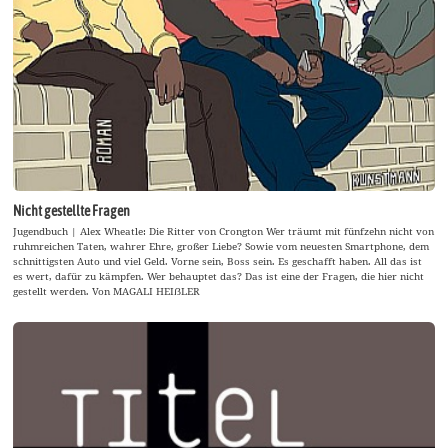
Nicht gestellte Fragen
Jugendbuch | Alex Wheatle: Die Ritter von Crongton Wer träumt mit fünfzehn nicht von
ruhmreichen Taten, wahrer Ehre, großer Liebe? Sowie vom neuesten Smartphone, dem
schnittigsten Auto und viel Geld. Vorne sein, Boss sein. Es geschafft haben. All das ist
es wert, dafür zu kämpfen. Wer behauptet das? Das ist eine der Fragen, die hier nicht
gestellt werden. Von MAGALI HEIẞLER