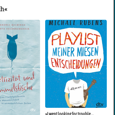
ch«
»I went looking for trouble …