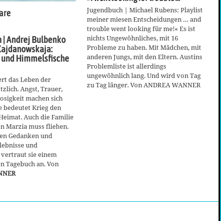
Jugendbuch | Michael Rubens: Playlist
are
meiner miesen Entscheidungen … and
trouble went looking für me!« Es ist
nichts Ungewöhnliches, mit 16
 | Andrej Bulbenko
Probleme zu haben. Mit Mädchen, mit
Kajdanowskaja:
anderen Jungs, mit den Eltern. Austins
t und Himmelsfische
Problemliste ist allerdings
ungewöhnlich lang. Und wird von Tag
rt das Leben der
zu Tag länger. Von ANDREA WANNER
zlich. Angst, Trauer,
osigkeit machen sich
le bedeutet Krieg den
 Heimat. Auch die Familie
en Marzia muss fliehen.
ren Gedanken und
lebnisse und
vertraut sie einem
en Tagebuch an. Von
NNER