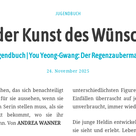
JUGENDBUCH
der Kunst des Wüns
gendbuch | You Yeong-Gwang: Der Regenzauberma
24. November 2025
3
0
.
N
en, das sich benachteiligt
unterschiedlichsten Figu
o
 für sie aussehen, wenn sie
Einfällen überrascht auf j
v
 Serin stellen muss, als sie
unverbraucht, immer wied
e
m
rkt bekommt, wo sie ihr
b
Die junge Heldin entwicke
ann. Von
ANDREA WANNER
e
sie sieht und erlebt. Leb
r