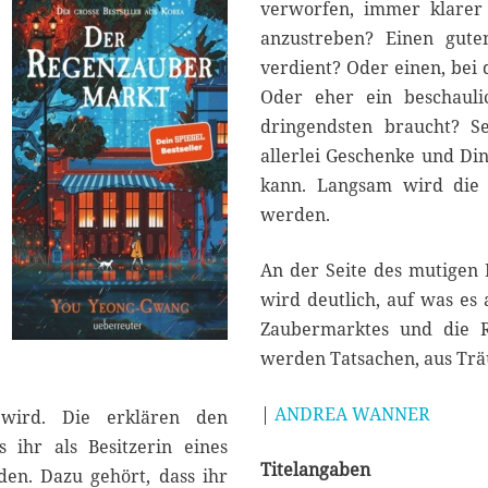
2
verworfen, immer klarer 
0
anzustreben? Einen gute
2
verdient? Oder einen, bei
5
Oder eher ein beschaul
dringendsten braucht? 
allerlei Geschenke und Din
kann. Langsam wird die 
werden.
An der Seite des mutigen 
wird deutlich, auf was e
Zaubermarktes und die R
werden Tatsachen, aus Trä
|
ANDREA WANNER
wird. Die erklären den
 ihr als Besitzerin eines
Titelangaben
den. Dazu gehört, dass ihr