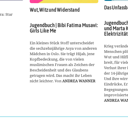
Das Unfassb
Wut, Witz und Widerstand
a: Star
Jugendbuch
Jugendbuch | Bibi Fatima Musavi:
und Marta 
Girls Like Me
Elektrizitä
Ein kleines Stück Stoff unterscheidet
Krieg verände
die sechzehnjährige Asya von anderen
Menschen plöt
Mädchen in Oslo. Sie trägt Hijab, jene
Wut und Hilfl
Kopfbedeckung, die von vielen
breit, für vie
muslimischen Frauen als Zeichen der
Verlust ihrer
Bescheidenheit und des Glaubens
der 14-jährig
getragen wird. Das macht ihr Leben
Und ihre wir
nicht leichter. Von
ANDREA WANNER
Eindrücke, Er
Begegnungen 
improvisiert
ANDREA WA