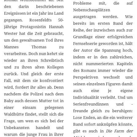
Probleme mit, die auf
den darin beschriebenen
Nebenschauplätzen
Ereignissen ist ein Jahr ins Land
ausgetragen werden. Wie
gegangen. Rosenfeldts 50-
bereits im ersten Band der
jährige Protagonistin Hannah
Reihe, der inzwischen auch zur
Wester hat die Zeit gebraucht,
Grundlage einer erfolgreichen
um den gewaltsamen Tod ihres
Fernsehserie geworden ist, hält
Mannes Thomas zu
der Autor die Spannung hoch,
verarbeiten. Doch nun kehrt sie
indem er in den zahlreichen,
wieder an ihren Schreibtisch
nicht nummerierten Kapiteln
und zu ihren alten Kollegen
des Romans immer wieder die
zurück. Und gleich der erste
Perspektiven wechselt und
Fall, mit dem sie konfrontiert
seinen einzelnen Figuren damit
wird, fordert ihr alles ab. Denn
auch eine je eigene
nachdem die Polizei nach dem
Individualität verleiht. Und um
Baby auch dessen Mutter tot in
Serienfreundinnen und -
einer einsam gelegenen
freunde gleich zu beruhigen:
Waldhütte findet, stellt sich die
Lose Enden, an die ein weiterer
Frage, um wen es sich bei der
Band sofort anknüpfen könnte,
Unbekannten handelt und
gibt es auch in
Die Farm der
warum die junge Frau in ihrer