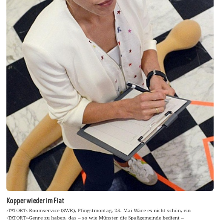
Kopper wieder im Fiat
›TATORT‹ Roomservice (SWR), Pfingstmontag, 25. Mai Wäre es nicht schön, ein
›TATORT‹-Genre zu haben, das – so wie Münster die Spaßgemeinde bedient –