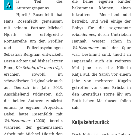
ls Teil des
die keine eigenen Kinder
u
A
l
Autorengespanns
bekommen können, einen
i
Hjorth/ Rosenfeldt hat
lukrativen Menschenhandel
2
0
Hans Rosenfeldt gemeinsam
betreibt. Und weil einige der
2
mit seinem Partner Michael
Babys für die sogenannte
6
Hjorth die erfolgreiche
»
Akademie
«, deren Umtrieben
Romanreihe um den Profiler
Hannah Wester schon in
und Polizeipsychologen
Wolfssommer
auf der Spur
Sebastian Bergman entwickelt.
war, bestimmt sind, taucht in
Deren achter und bisher letzter
Haparanda auch ein weiteres
Band,
Die Schuld, die man trägt
,
Mal jene russische Killerin
erschien sowohl im
Katja auf, die Sarah vor einem
schwedischen Original wie auch
Jahr von mehreren Kugeln
auf Deutsch im Jahr 2023.
getroffen von einer Brücke in
Anschließend widmeten sich
den Grenzfluss Torne älv am
die beiden Autoren zunächst
Bottnischen Meerbusen fallen
einmal je eigenen Projekten.
sah.
Dabei hatte Rosenfeldt mit
Wolfssommer
(2020) bereits
Katja kehrt zurück
während der gemeinsamen
Arbeit mit Michael Hjorth den
Doch Katja ist noch am Leben.