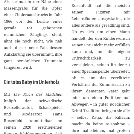
Als sie nun in der Nähe eines
Rosenfeldt hat die meisten
Massengrabs für die Opfer
seiner Figuren mit
eines Choleraausbruchs im Jahr
Lebensläufen ausgestattet, die
1866 vor der Leiche eines
alles andere als geradlinig sind.
gerade tot geborenen
Ob es sich um einen Mann
männlichen Säuglings steht,
handelt, der den Kinderwunsch
ahnt sie noch nicht, wie nah
seiner Frau nicht mehr erfüllen
auch dieser neue Fall, dessen
kann und, um die eigene
Aufklärung sie übernimmt, ihre
Unfruchtbarkeit zu
ganz persönlichen Traumata
verschleiern, seinen Bruder zu
tangieren wird.
einer Spermaspende überredet,
ob es um das zerrüttete
Ein totes Baby im Unterholz
Verhältnis der Kommissarin zu
ihrem dementen Vater geht
Mit
Die Farm der Mädchen
oder um einen Politiker auf
knüpft der schwedische
Abwegen – in guter nordischer
Bestsellerautor, Schauspieler
Krimi-Tradition bringen sie alle
und Moderator Hans
– selbst Katja, die Killerin,
Rosenfeldt unmittelbar an
macht da keine Ausnahme –
seinen 2020 erschienenen
ihre mal kleinen, mal großen
Roman
Wolfssommer
an. Seit