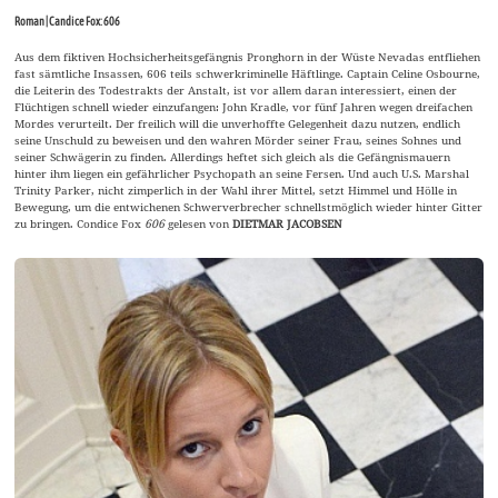
Roman | Candice Fox: 606
Aus dem fiktiven Hochsicherheitsgefängnis Pronghorn in der Wüste Nevadas entfliehen
fast sämtliche Insassen, 606 teils schwerkriminelle Häftlinge. Captain Celine Osbourne,
die Leiterin des Todestrakts der Anstalt, ist vor allem daran interessiert, einen der
Flüchtigen schnell wieder einzufangen: John Kradle, vor fünf Jahren wegen dreifachen
Mordes verurteilt. Der freilich will die unverhoffte Gelegenheit dazu nutzen, endlich
seine Unschuld zu beweisen und den wahren Mörder seiner Frau, seines Sohnes und
seiner Schwägerin zu finden. Allerdings heftet sich gleich als die Gefängnismauern
hinter ihm liegen ein gefährlicher Psychopath an seine Fersen. Und auch U.S. Marshal
Trinity Parker, nicht zimperlich in der Wahl ihrer Mittel, setzt Himmel und Hölle in
Bewegung, um die entwichenen Schwerverbrecher schnellstmöglich wieder hinter Gitter
zu bringen. Condice Fox
606
gelesen von
DIETMAR JACOBSEN