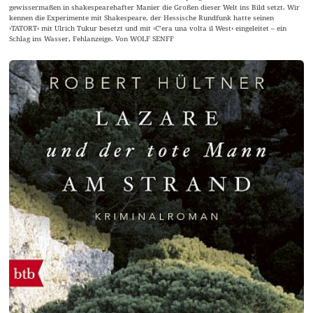
gewissermaßen in shakespearehafter Manier die Großen dieser Welt ins Bild setzt. Wir
kennen die Experimente mit Shakespeare, der Hessische Rundfunk hatte seinen
›TATORT‹ mit Ulrich Tukur besetzt und mit ›C’era una volta il West‹ eingeleitet – ein
Schlag ins Wasser, Fehlanzeige. Von WOLF SENFF