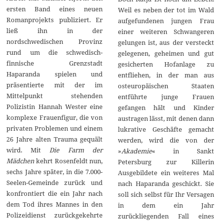
ersten Band eines neuen
Weil es neben der tot im Wald
Romanprojekts publiziert. Er
aufgefundenen jungen Frau
ließ ihn in der
einer weiteren Schwangeren
nordschwedischen Provinz
gelungen ist, aus der versteckt
rund um die schwedisch-
gelegenen, geheimen und gut
finnische Grenzstadt
gesicherten Hofanlage zu
Haparanda spielen und
entfliehen, in der man aus
präsentierte mit der im
osteuropäischen Staaten
Mittelpunkt stehenden
entführte junge Frauen
Polizistin Hannah Wester eine
gefangen hält und Kinder
komplexe Frauenfigur, die von
austragen lässt, mit denen dann
privaten Problemen und einem
lukrative Geschäfte gemacht
26 Jahre alten Trauma gequält
werden, wird die von der
wird. Mit
Die Farm der
»
Akademie
« in Sankt
Mädchen
kehrt Rosenfeldt nun,
Petersburg zur Killerin
sechs Jahre später, in die 7.000-
Ausgebildete ein weiteres Mal
Seelen-Gemeinde zurück und
nach Haparanda geschickt. Sie
konfrontiert die ein Jahr nach
soll sich selbst für Ihr Versagen
dem Tod ihres Mannes in den
in dem ein Jahr
Polizeidienst zurückgekehrte
zurückliegenden Fall eines