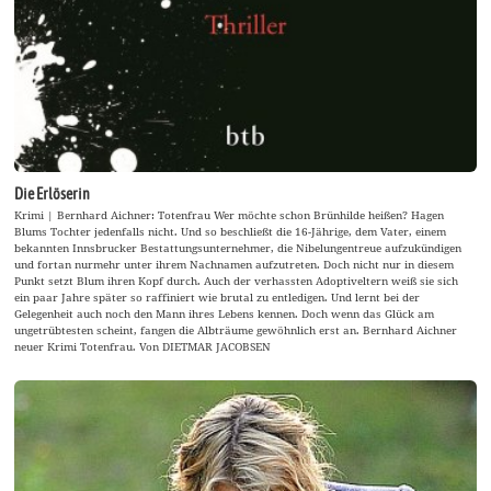
Die Erlöserin
Krimi | Bernhard Aichner: Totenfrau Wer möchte schon Brünhilde heißen? Hagen
Blums Tochter jedenfalls nicht. Und so beschließt die 16-Jährige, dem Vater, einem
bekannten Innsbrucker Bestattungsunternehmer, die Nibelungentreue aufzukündigen
und fortan nurmehr unter ihrem Nachnamen aufzutreten. Doch nicht nur in diesem
Punkt setzt Blum ihren Kopf durch. Auch der verhassten Adoptiveltern weiß sie sich
ein paar Jahre später so raffiniert wie brutal zu entledigen. Und lernt bei der
Gelegenheit auch noch den Mann ihres Lebens kennen. Doch wenn das Glück am
ungetrübtesten scheint, fangen die Albträume gewöhnlich erst an. Bernhard Aichner
neuer Krimi Totenfrau. Von DIETMAR JACOBSEN