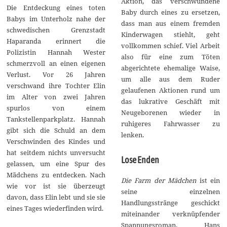
Aktion, das verschwundene
Die Entdeckung eines toten
Baby durch eines zu ersetzen,
Babys im Unterholz nahe der
dass man aus einem fremden
schwedischen Grenzstadt
Kinderwagen stiehlt, geht
Haparanda erinnert die
vollkommen schief. Viel Arbeit
Polizistin Hannah Wester
also für eine zum Töten
schmerzvoll an einen eigenen
abgerichtete ehemalige Waise,
Verlust. Vor 26 Jahren
um alle aus dem Ruder
verschwand ihre Tochter Elin
gelaufenen Aktionen rund um
im Alter von zwei Jahren
das lukrative Geschäft mit
spurlos von einem
Neugeborenen wieder in
Tankstellenparkplatz. Hannah
ruhigeres Fahrwasser zu
gibt sich die Schuld an dem
lenken.
Verschwinden des Kindes und
hat seitdem nichts unversucht
Lose Enden
gelassen, um eine Spur des
Mädchens zu entdecken. Nach
Die Farm der Mädchen
ist ein
wie vor ist sie überzeugt
seine einzelnen
davon, dass Elin lebt und sie sie
Handlungsstränge geschickt
eines Tages wiederfinden wird.
miteinander verknüpfender
Spannungsroman. Hans