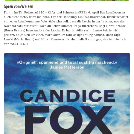
Spreu vom Weizen
Film | Im TV: Polizeiruf 110 – Käfer und Prinzessin (RBB), 6. April Das Landleben ist
auch nicht mehr, wie’s mal war. Ort der Handlung: Ein Öko-Bauernhof, bewirtschaftet
von einer Landkommune. Wie rücksichtsvoll, dass die Leiche in der Jauchegrube des
Nachbarhofs auftaucht. »Ach du lieber Himmel. Ist ja furchtbar«, sagt Horst Krause
(Horst Krause) beim Anblick der Leiche. Er hat ja völlig recht. Lange Zeit ist nicht
geklärt, ob es sich um einen Mord oder um fahrlässige Tötung handelt, doch Olga
Lenski (Maria Simon) und Horst Krause ermitteln in alle Richtungen, das ist tröstlich.
Von WOLF SENFF