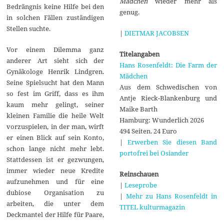
Mädchen
wieder mehr als
Bedrängnis keine Hilfe bei den
genug.
in solchen Fällen zuständigen
Stellen suchte.
|
DIETMAR JACOBSEN
Vor einem Dilemma ganz
Titelangaben
anderer Art sieht sich der
Hans Rosenfeldt: Die Farm der
Gynäkologe Henrik Lindgren.
Mädchen
Seine Spielsucht hat den Mann
Aus dem Schwedischen von
so fest im Griff, dass es ihm
Antje Rieck-Blankenburg und
kaum mehr gelingt, seiner
Maike Barth
kleinen Familie die heile Welt
Hamburg: Wunderlich 2026
vorzuspielen, in der man, wirft
494 Seiten. 24 Euro
er einen Blick auf sein Konto,
|
Erwerben Sie diesen Band
schon lange nicht mehr lebt.
portofrei bei Osiander
Stattdessen ist er gezwungen,
immer wieder neue Kredite
Reinschauen
aufzunehmen und für eine
|
Leseprobe
dubiose Organisation zu
|
Mehr zu Hans Rosenfeldt in
arbeiten, die unter dem
TITEL kulturmagazin
Deckmantel der Hilfe für Paare,