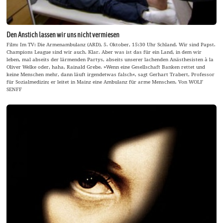
Den Anstich lassen wir uns nicht vermiesen
Film: Im TV: Die Armenambulanz (ARD), 5. Oktober, 15:30 Uhr Schland. Wir sind Papst.
Champions League sind wir auch. Klar. Aber was ist das für ein Land, in dem wir
leben, mal abseits der lärmenden Partys, abseits unserer lachenden Anästhesisten à la
Oliver Welke oder, haha, Rainald Grebe. »Wenn eine Gesellschaft Banken rettet und
keine Menschen mehr, dann läuft irgendetwas falsch«, sagt Gerhart Trabert, Professor
für Sozialmedizin; er leitet in Mainz eine Ambulanz für arme Menschen. Von WOLF
SENFF