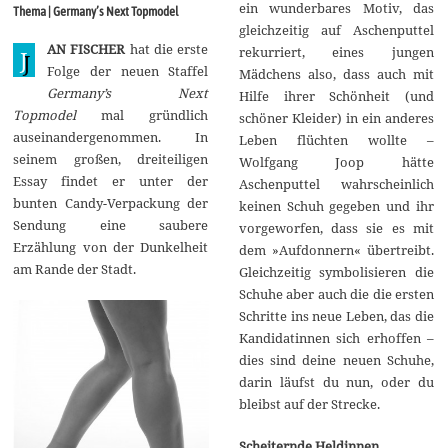
r
ein wunderbares Motiv, das
Thema | Germany’s Next Topmodel
z
gleichzeitig auf Aschenputtel
2
AN FISCHER
hat die erste
0
rekurriert, eines jungen
J
1
Folge der neuen Staffel
Mädchens also, dass auch mit
4
Germany’s Next
Hilfe ihrer Schönheit (und
Topmodel
mal gründlich
schöner Kleider) in ein anderes
auseinandergenommen. In
Leben flüchten wollte –
seinem großen, dreiteiligen
Wolfgang Joop hätte
Essay findet er unter der
Aschenputtel wahrscheinlich
bunten Candy-Verpackung der
keinen Schuh gegeben und ihr
Sendung eine saubere
vorgeworfen, dass sie es mit
Erzählung von der Dunkelheit
dem »Aufdonnern« übertreibt.
am Rande der Stadt.
Gleichzeitig symbolisieren die
Schuhe aber auch die die ersten
Schritte ins neue Leben, das die
Kandidatinnen sich erhoffen –
dies sind deine neuen Schuhe,
darin läufst du nun, oder du
bleibst auf der Strecke.
Scheiternde Heldinnen