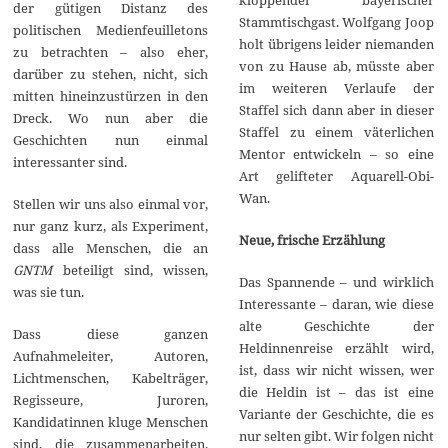
der gütigen Distanz des
Stammtischgast. Wolfgang Joop
politischen Medienfeuilletons
holt übrigens leider niemanden
zu betrachten – also eher,
von zu Hause ab, müsste aber
darüber zu stehen, nicht, sich
im weiteren Verlaufe der
mitten hineinzustürzen in den
Staffel sich dann aber in dieser
Dreck. Wo nun aber die
Staffel zu einem väterlichen
Geschichten nun einmal
Mentor entwickeln – so eine
interessanter sind.
Art gelifteter Aquarell-Obi-
Wan.
Stellen wir uns also einmal vor,
nur ganz kurz, als Experiment,
Neue, frische Erzählung
dass alle Menschen, die an
GNTM
beteiligt sind, wissen,
Das Spannende – und wirklich
was sie tun.
Interessante – daran, wie diese
alte Geschichte der
Dass diese ganzen
Heldinnenreise erzählt wird,
Aufnahmeleiter, Autoren,
ist, dass wir nicht wissen, wer
Lichtmenschen, Kabelträger,
die Heldin ist – das ist eine
Regisseure, Juroren,
Variante der Geschichte, die es
Kandidatinnen kluge Menschen
nur selten gibt. Wir folgen nicht
sind, die zusammenarbeiten,