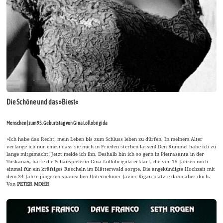
Die Schöne und das »Biest«
Menschen | zum 95. Geburtstag von Gina Lollobrigida
»Ich habe das Recht, mein Leben bis zum Schluss leben zu dürfen. In meinem Alter
verlange ich nur eines: dass sie mich in Frieden sterben lassen! Den Rummel habe ich zu
lange mitgemacht! Jetzt meide ich ihn. Deshalb bin ich so gern in Pietrasanta in der
Toskana«, hatte die Schauspielerin Gina Lollobrigida erklärt, die vor 15 Jahren noch
einmal für ein kräftiges Rascheln im Blätterwald sorgte. Die angekündigte Hochzeit mit
dem 34 Jahre jüngeren spanischen Unternehmer Javier Rigau platzte dann aber doch.
Von
PETER MOHR