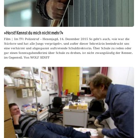
»Horst! Kennst du mich nicht mehr?«
Film | Im TV: Polizeiruf – Hexenjagd, 14. Dezember 2015 So geht’s auch, »sie war die
Stärkste und hat alle Jungs verprügelt«, und außer dieser Sekretärin beeindruckt uns
eine verhärmt und abgespannt auftretende Schuldirektorin. Über Schule zu reden oder
gar einen Sonntagabendkrimi über Schule zu drehen, ist nicht zwangsläufig der Renner,
im Gegenteil. Von WOLF SENFF