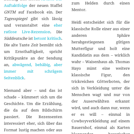
zum Helden durch einen
Auftaktfolge
der neuen Staffel
Mentor.
GNTM
auf Facebook ein. Der
Tagesspiegel
gibt sich lässig
Heidi entscheidet sich für die
und veranstaltet eine
eher
klassische Rolle einer aus einer
ratlose Live-Rezension
. Die
anderen Sphäre
Süddeutsche
ist
betont kritisch
.
herabgestiegenen gütigen
Die alte Tante
Zeit
bemüht sich
Mutterfigur und holt eine
um Ernsthaftigkeit, spricht
Kandidatin aus dem – wirklich
Kritikpunkte an der Sendung
wahr – Waisenhaus ab. Thomas
an,
abwägend, behäbig, aber
Hayo mimt eine weitere
immer mit schrägem
klassische Figur, den
Seitenblick
.
trickreichen Götterboten, der
sich in Verkleidung unter die
Niemand aber – und das ist
Menschen wagt und nur von
schade – kümmert sich um die
der Auserwählten erkannt
Geschichte. Um die Erzählung,
wird, und auch dann nur, wenn
die da auf dem Bildschirm
er es will – einmal in
passiert. Die Rezensenten
Cowboyverkleidung auf einem
interessiert eher, sich über das
Bauernhof, einmal als Karten
Format lustig machen oder aus
kloppender bayerischer