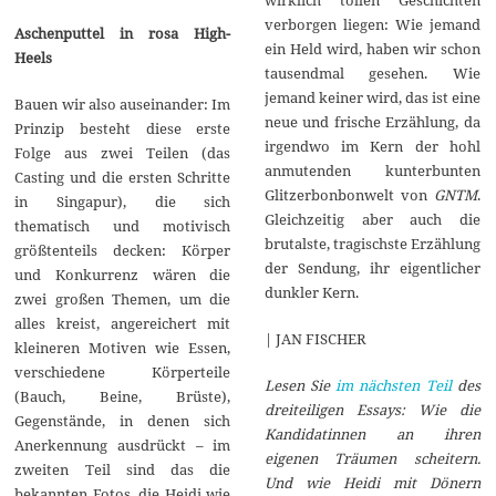
verborgen liegen: Wie jemand
Aschenputtel in rosa High-
ein Held wird, haben wir schon
Heels
tausendmal gesehen. Wie
jemand keiner wird, das ist eine
Bauen wir also auseinander: Im
neue und frische Erzählung, da
Prinzip besteht diese erste
irgendwo im Kern der hohl
Folge aus zwei Teilen (das
anmutenden kunterbunten
Casting und die ersten Schritte
Glitzerbonbonwelt von
GNTM
.
in Singapur), die sich
Gleichzeitig aber auch die
thematisch und motivisch
brutalste, tragischste Erzählung
größtenteils decken: Körper
der Sendung, ihr eigentlicher
und Konkurrenz wären die
dunkler Kern.
zwei großen Themen, um die
alles kreist, angereichert mit
| JAN FISCHER
kleineren Motiven wie Essen,
verschiedene Körperteile
Lesen Sie
im nächsten Teil
des
(Bauch, Beine, Brüste),
dreiteiligen Essays: Wie die
Gegenstände, in denen sich
Kandidatinnen an ihren
Anerkennung ausdrückt – im
eigenen Träumen scheitern.
zweiten Teil sind das die
Und wie Heidi mit Dönern
bekannten Fotos, die Heidi wie