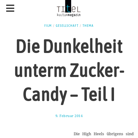
FILM
/
GESELLSCHAFT
/
THEMA
Die Dunkelheit
unterm Zucker-
Candy – Teil I
9. Februar 2014
1
7
.
M
Die High Heels übrigens sind
ä