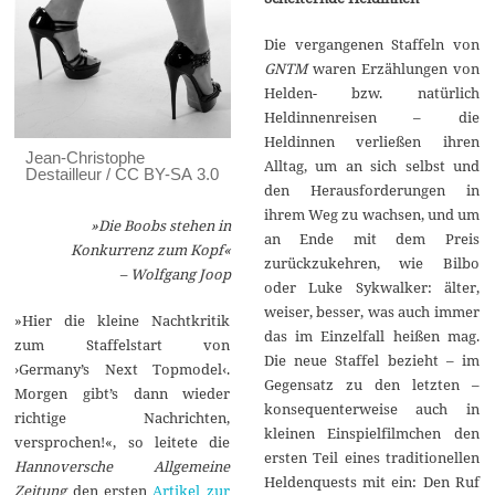
Die vergangenen Staffeln von
GNTM
waren Erzählungen von
Helden- bzw. natürlich
Heldinnenreisen – die
Heldinnen verließen ihren
Jean-Christophe
Alltag, um an sich selbst und
Destailleur / CC BY-SA 3.0
den Herausforderungen in
ihrem Weg zu wachsen, und um
»Die Boobs stehen in
an Ende mit dem Preis
Konkurrenz zum Kopf«
zurückzukehren, wie Bilbo
– Wolfgang Joop
oder Luke Sykwalker: älter,
weiser, besser, was auch immer
»Hier die kleine Nachtkritik
das im Einzelfall heißen mag.
zum Staffelstart von
Die neue Staffel bezieht – im
›Germany’s Next Topmodel‹.
Gegensatz zu den letzten –
Morgen gibt’s dann wieder
konsequenterweise auch in
richtige Nachrichten,
kleinen Einspielfilmchen den
versprochen!«, so leitete die
ersten Teil eines traditionellen
Hannoversche Allgemeine
Heldenquests mit ein: Den Ruf
Zeitung
den ersten
Artikel zur