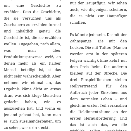
nur der Hauptfigur. Wir sehen
um eine Geschichte zu
auch, wie diejenigen scheitern,
erzählen. Dass die Geschichte,
die es nicht zur Hauptfigur
die sie versuchen uns als
schaffen.
Zuschauern zu erzählen formal
und inhaltlich genau die
Es könnte jede sein. Die mit der
Geschichte ist, die sie erzählen
Zahnspange. Die mit den
wollen. Zugegeben, nach allem,
Locken. Die mit Tattoo (Namen
was man über
werden erst in den späteren
Produktionsprozesse weiß, an
Folgen wichtig). Eine kehrt mit
denen mehr als ein halber
dem Preis heim. Die anderen
Mensch beteiligt ist, ist das
bleiben auf der Strecke. Die
nicht sehr wahrscheinlich. Aber
drei Einspielfilmchen stehen
nehmen wir einmal an, das
stellvertretend für den
Ergebnis käme dicht an etwas
Aufbruch jeder Einzelnen aus
dran, was sich kluge Menschen
dem normalen Leben – und
gedacht haben, wie es
gleich im ersten Teil zerknallen
auszusehen hat. Und wenn es
die Heldinnenträume an der
jemand gebaut hat, kann man
ersten Herausforderung. Und
es auch auseinanderbauen, um
das ist auch das, wo die
zu sehen, was drin steckt.
wirklich tollen Geschichten