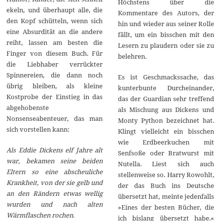
Höchstens über die
ekeln, und überhaupt alle, die
Kommentare des Autors, der
den Kopf schütteln, wenn sich
hin und wieder aus seiner Rolle
eine Absurdität an die andere
fällt, um ein bisschen mit den
reiht, lassen am besten die
Lesern zu plaudern oder sie zu
Finger von diesem Buch. Für
belehren.
die Liebhaber verrückter
Spinnereien, die dann noch
Es ist Geschmackssache, das
übrig bleiben, als kleine
kunterbunte Durcheinander,
Kostprobe der Einstieg in das
das der Guardian sehr treffend
abgehobenste
als Mischung aus Dickens und
Nonsenseabenteuer, das man
Monty Python bezeichnet hat.
sich vorstellen kann:
Klingt vielleicht ein bisschen
wie Erdbeerkuchen mit
Als Eddie Dickens elf Jahre alt
Senfsoße oder Bratwurst mit
war, bekamen seine beiden
Nutella. Liest sich auch
Eltern so eine abscheuliche
stellenweise so. Harry Rowohlt,
Krankheit, von der sie gelb und
der das Buch ins Deutsche
an den Rändern etwas wellig
übersetzt hat, meinte jedenfalls
wurden und nach alten
»Eines der besten Bücher, die
Wärmflaschen rochen.
ich bislang übersetzt habe.«