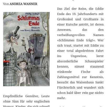
Von
ANDREA WANNER
Das Ziel der Reise, die Eddie
Ende des 19. Jahrhunderts mit
Großonkel und Großtante in
einer Kutsche antritt, ist deren
Anwesen, das den
verheißungsvollen Namen
»Schlimmes Ende trägt«. Wer
sich traut, startet mit Eddie zu
einer total abgedrehten Fahrt
ins Ungewisse, lernt
absonderliche Schauspieler
kennen, nimmt staunend
stinkende Fische als
Zahlungsmittel zur Kenntnis,
besucht das Waisenhaus Sankt
Fürchterlich und wundert sich
schon bald über rein gar nichts
Empfindliche Gemüter, Leute
mehr.
ohne Sinn für sehr englischen
Humor, Kinder, die sich schnell