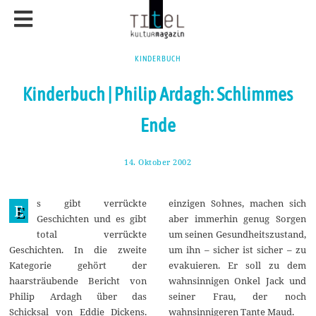
KINDERBUCH
Kinderbuch | Philip Ardagh: Schlimmes
Ende
14. Oktober 2002
4
.
A
u
s gibt verrückte
einzigen Sohnes, machen sich
g
E
u
Geschichten und es gibt
aber immerhin genug Sorgen
s
total verrückte
um seinen Gesundheitszustand,
t
2
Geschichten. In die zweite
um ihn – sicher ist sicher – zu
0
Kategorie gehört der
evakuieren. Er soll zu dem
2
0
haarsträubende Bericht von
wahnsinnigen Onkel Jack und
Philip Ardagh über das
seiner Frau, der noch
Schicksal von Eddie Dickens.
wahnsinnigeren Tante Maud.