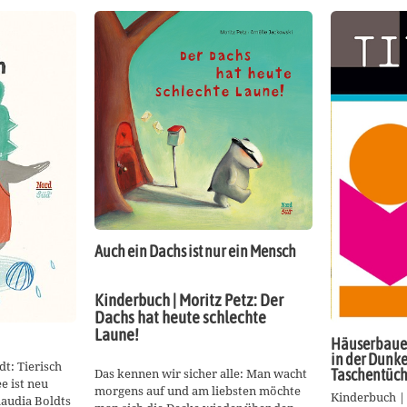
Auch ein Dachs ist nur ein Mensch
Kinderbuch | Moritz Petz: Der
Dachs hat heute schlechte
Laune!
Häuserbauen
in der Dunke
t: Tierisch
Das kennen wir sicher alle: Man wacht
Taschentüc
e ist neu
morgens auf und am liebsten möchte
Kinderbuch |
laudia Boldts