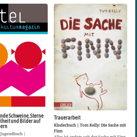
de Schweine, Sterne
Trauerarbeit
lheit und Bilder auf
Kinderbuch | Tom Kelly: Die Sache mit
hern
Finn
 Jugendbuch |
Alles ist anders seit der Sache mit Finn.