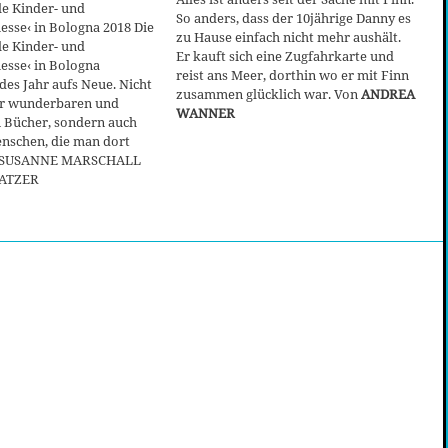
le Kinder- und
So anders, dass der 10jährige Danny es
sse‹ in Bologna 2018 Die
zu Hause einfach nicht mehr aushält.
le Kinder- und
Er kauft sich eine Zugfahrkarte und
sse‹ in Bologna
reist ans Meer, dorthin wo er mit Finn
des Jahr aufs Neue. Nicht
zusammen glücklich war. Von
ANDREA
r wunderbaren und
WANNER
n Bücher, sondern auch
nschen, die man dort
den SUSANNE MARSCHALL
PATZER