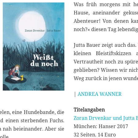
Was früh morgens mit he
Hause, aneinander gekus
Abenteuer! Von denen ka
noch?« diesen Tag lebendig
Jutta Bauer zeigt auch das
kleinen Bleistiftskizzen
Vertrautheit noch zu spür
geblieben? Wissen wir nic
Weg zurück in jenen wund
|
ANDREA WANNER
Titelangaben
elen, eine Hundebande, die
Zoran Drvenkar und Jutta 
nd einen sterbenden Fuchs.
München: Hanser 2017
n nah beieinander. Aber sie
32 Seiten. 14 Euro
lle.