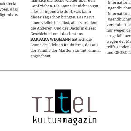
man sich die Decke wieder über den
›Internationa
uch steckt
Kopf ziehen. Die Laune ist nicht so gut,
Jugendbuchme
Typen, dass
alles ist irgendwie doof, was kann
›Internationa
gt mixte.
dieser Tag schon bringen. Das nervt
Jugendbuchme
einen vielleicht selbst, aber vor allem
verzaubert je
die Anderen. Und der Dachs in dieser
nur wegen de
Geschichte kennt das bestens.
ausgefallene
BARBARA WEGMANN
hat sich die
wegen der Me
Laune des kleinen Raubtieres, das aus
trifft. Fin
der Familie der Marder stammt, einmal
und GEORG 
angeschaut.