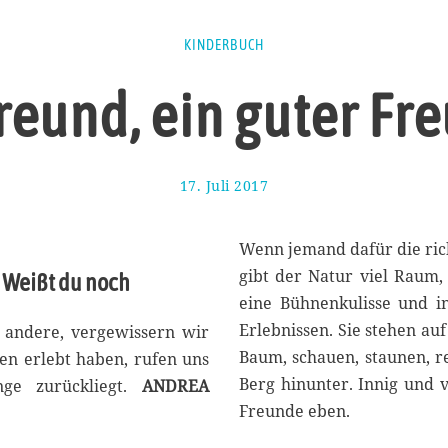
KINDERBUCH
Freund, ein guter Fr
17. Juli 2017
2
0
.
A
Wenn jemand dafür die richt
u
gibt der Natur viel Raum,
 Weißt du noch
g
eine Bühnenkulisse und in
u
s
Erlebnissen. Sie stehen a
 andere, vergewissern wir
t
Baum, schauen, staunen, r
en erlebt haben, rufen uns
2
Berg hinunter. Innig und v
nge zurückliegt.
ANDREA
0
1
Freunde eben.
7