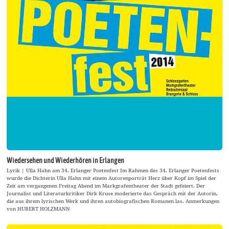
Wiedersehen und Wiederhören in Erlangen
Lyrik | Ulla Hahn am 34. Erlanger Poetenfest Im Rahmen des 34. Erlanger Poetenfests
wurde die Dichterin Ulla Hahn mit einem Autorenporträt Herz über Kopf im Spiel der
Zeit am vergangenen Freitag Abend im Markgrafentheater der Stadt gefeiert. Der
Journalist und Literaturkritiker Dirk Kruse moderierte das Gespräch mit der Autorin,
die aus ihrem lyrischen Werk und ihren autobiografischen Romanen las. Anmerkungen
von HUBERT HOLZMANN