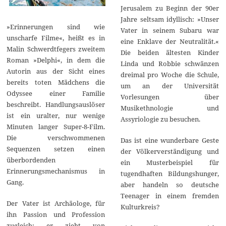
Jerusalem zu Beginn der 90er
Jahre seltsam idyllisch: »Unser
»Erinnerungen sind wie
Vater in seinem Subaru war
unscharfe Filme«, heißt es in
eine Enklave der Neutralität.«
Malin Schwerdtfegers zweitem
Die beiden ältesten Kinder
Roman »Delphi«, in dem die
Linda und Robbie schwänzen
Autorin aus der Sicht eines
dreimal pro Woche die Schule,
bereits toten Mädchens die
um an der Universität
Odyssee einer Familie
Vorlesungen über
beschreibt. Handlungsauslöser
Musikethnologie und
ist ein uralter, nur wenige
Assyriologie zu besuchen.
Minuten langer Super-8-Film.
Die verschwommenen
Das ist eine wunderbare Geste
Sequenzen setzen einen
der Völkerverständigung und
überbordenden
ein Musterbeispiel für
Erinnerungsmechanismus in
tugendhaften Bildungshunger,
Gang.
aber handeln so deutsche
Teenager in einem fremden
Der Vater ist Archäologe, für
Kulturkreis?
ihn Passion und Profession
zugleich; er zieht von