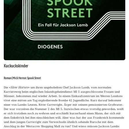
Kuckuckskinder
Roman | Mick Herron: Spook Street
Die »
Slow Horses
« um ihren ungehobelten Chef Jackson Lamb, vom normalen
Karriereweg beim englischen Inlandsgeheimdienst MI 5 ausgeschlossene Frauen und
Männer, bekommen mal wieder Arbeit. In einem Einkaufszentrum im Westen Londons
tötet eine mitten am Tag explodierende Bombe 42 Jugendliche. Kurz darauf bekommt
einer von Lambs Leuten, River Cartwright, Ärger mit seinem pensionierten Großvater.
Der war vorzeiten die Nummer 2 des MI 5. Inzwischen etwas trottelig geworden, weiß
er sich trotzdem noch zu wehren und erschießt kurzerhand einen Mann, der sich mit
dem Enkeltrick bei ihm einschleichen will. Aber was hat der aus Frankreich kommende
und dem jungen Cartwright zum Verwechseln ähnlich sehende Bursche mit dem
Anschlag in der Westacres Shopping Mall zu tun? Und wieso müssen Jackson Lambs