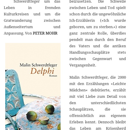
Schwerdtfeger um das
beizusetzen. Die Schwelle
2
0
Leben in fremden
zwischen Leben und Tod spielt
2
Kulturkreisen und um die
schon durch die ungewöhnliche
0
Gratwanderung zwischen
Ich-Erzählerin (»Ich wurde
Außenseitertum und
geboren, um zu sterben.«) eine
Anpassung. Von
PETER MOHR
ganz zentrale Rolle, überdies
pendelt man durch den Beruf
des Vaters und die antiken
Handlungsschauplätze stets
zwischen Gegenwart und
Vergangenheit.
Malin Schwerdtfeger, die 2000
mit den Erzählungen »Leichte
Mädchen« debütierte, erzählt
mit viel Liebe zum Detail von
den unterschiedlichsten
Schauplätzen, die sie
offensichtlich aus eigenem
Erleben kennt. Dennoch bleibt
das Leben am Krisenherd