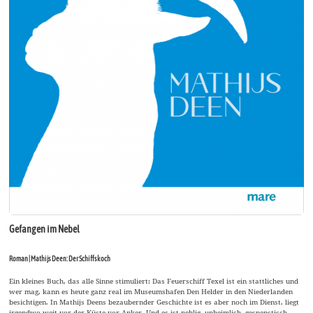
Gefangen im Nebel
Roman | Mathijs Deen: Der Schiffskoch
Ein kleines Buch, das alle Sinne stimuliert: Das Feuerschiff Texel ist ein stattliches und
wer mag, kann es heute ganz real im Museumshafen Den Helder in den Niederlanden
besichtigen. In Mathijs Deens bezaubernder Geschichte ist es aber noch im Dienst, liegt
irgendwo weit vor der Küste vor Anker. Und es ist neblig, unheimlich, gespenstisch,