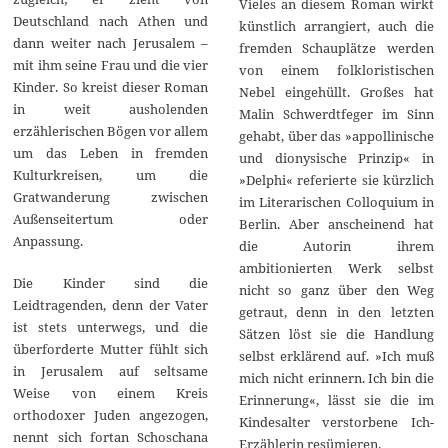
Vieles an diesem Roman wirkt
Deutschland nach Athen und
künstlich arrangiert, auch die
dann weiter nach Jerusalem –
fremden Schauplätze werden
mit ihm seine Frau und die vier
von einem folkloristischen
Kinder. So kreist dieser Roman
Nebel eingehüllt. Großes hat
in weit ausholenden
Malin Schwerdtfeger im Sinn
erzählerischen Bögen vor allem
gehabt, über das »appollinische
um das Leben in fremden
und dionysische Prinzip« in
Kulturkreisen, um die
»Delphi« referierte sie kürzlich
Gratwanderung zwischen
im Literarischen Colloquium in
Außenseitertum oder
Berlin. Aber anscheinend hat
Anpassung.
die Autorin ihrem
ambitionierten Werk selbst
Die Kinder sind die
nicht so ganz über den Weg
Leidtragenden, denn der Vater
getraut, denn in den letzten
ist stets unterwegs, und die
Sätzen löst sie die Handlung
überforderte Mutter fühlt sich
selbst erklärend auf. »Ich muß
in Jerusalem auf seltsame
mich nicht erinnern. Ich bin die
Weise von einem Kreis
Erinnerung«, lässt sie die im
orthodoxer Juden angezogen,
Kindesalter verstorbene Ich-
nennt sich fortan Schoschana
Erzählerin resümieren.