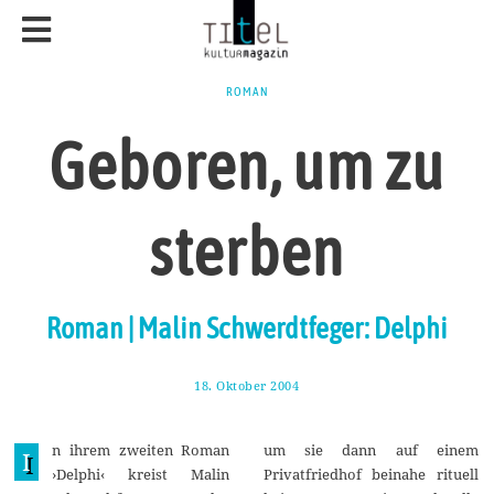
ROMAN
Geboren, um zu
sterben
Roman | Malin Schwerdtfeger: Delphi
18. Oktober 2004
2
7
.
J
n ihrem zweiten Roman
um sie dann auf einem
u
I
n
›Delphi‹ kreist Malin
Privatfriedhof beinahe rituell
i