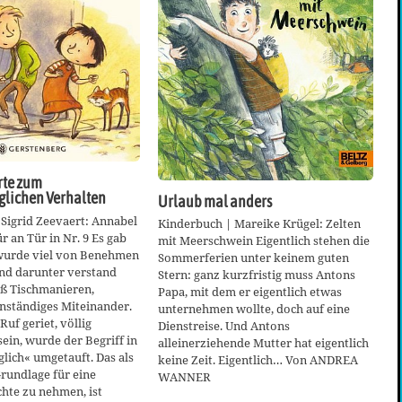
rte zum
glichen Verhalten
Urlaub mal anders
Sigrid Zeevaert: Annabel
Kinderbuch | Mareike Krügel: Zelten
r an Tür in Nr. 9 Es gab
mit Meerschwein Eigentlich stehen die
 wurde viel von Benehmen
Sommerferien unter keinem guten
nd darunter verstand
Stern: ganz kurzfristig muss Antons
oß Tischmanieren,
Papa, mit dem er eigentlich etwas
nständiges Miteinander.
unternehmen wollte, doch auf eine
Ruf geriet, völlig
Dienstreise. Und Antons
sein, wurde der Begriff in
alleinerziehende Mutter hat eigentlich
glich« umgetauft. Das als
keine Zeit. Eigentlich… Von ANDREA
rundlage für eine
WANNER
hte zu nehmen, ist