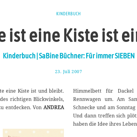
KINDERBUCH
e ist eine Kiste ist e
Kinderbuch | SaBine Büchner: Für immer SIEBEN
23. Juli 2007
9
.
J
u
e eine Kiste ist und bleibt.
Himmelbett für Dackel 
l
es richtigen Blickwinkels,
Rennwagen um. Am Samst
i
zu entdecken. Von
ANDREA
Schnecke und am Sonntag s
2
0
Und dann treffen sich plö
2
haben die Idee ihres Leben
0