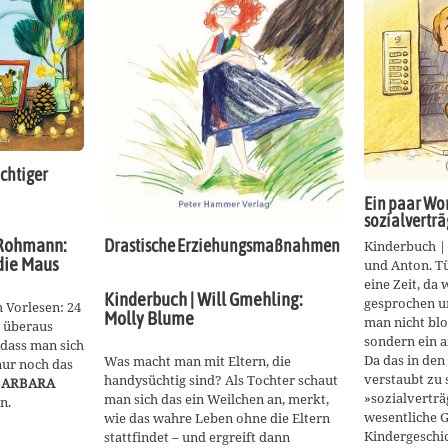
ichtiger
Ein paar Wo
sozialverträ
 Rohmann:
Drastische Erziehungsmaßnahmen
Kinderbuch | 
die Maus
und Anton. Tü
eine Zeit, da
Kinderbuch | Will Gmehling:
gesprochen u
 Vorlesen: 24
Molly Blume
man nicht bl
o überaus
sondern ein a
dass man sich
Da das in den 
Was macht man mit Eltern, die
nur noch das
verstaubt zu 
handysüchtig sind? Als Tochter schaut
BARBARA
»sozialverträ
man sich das ein Weilchen an, merkt,
n.
wesentliche G
wie das wahre Leben ohne die Eltern
Kindergeschic
stattfindet – und ergreift dann