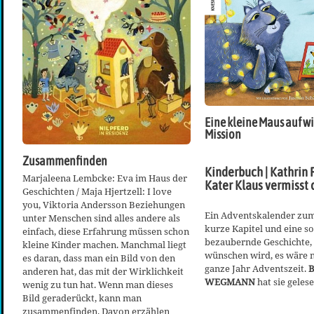
Eine kleine Maus auf w
Mission
Zusammenfinden
Kinderbuch | Kathrin
Marjaleena Lembcke: Eva im Haus der
Kater Klaus vermisst 
Geschichten / Maja Hjertzell: I love
you, Viktoria Andersson Beziehungen
Ein Adventskalender zum
unter Menschen sind alles andere als
kurze Kapitel und eine s
einfach, diese Erfahrung müssen schon
bezaubernde Geschichte, 
kleine Kinder machen. Manchmal liegt
wünschen wird, es wäre 
es daran, dass man ein Bild von den
ganze Jahr Adventszeit.
anderen hat, das mit der Wirklichkeit
WEGMANN
hat sie gelese
wenig zu tun hat. Wenn man dieses
Bild geraderückt, kann man
zusammenfinden. Davon erzählen