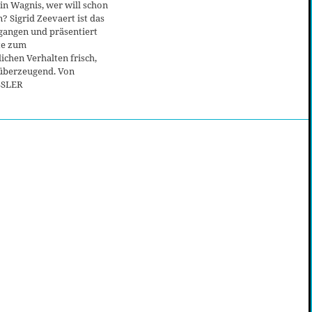
n Wagnis, wer will schon
? Sigrid Zeevaert ist das
gangen und präsentiert
te zum
lichen Verhalten frisch,
 überzeugend. Von
SSLER