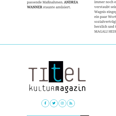
immer noch ei
passende Maßnahmen.
ANDREA
verstaubt sein
WANNER
staunte amüsiert.
Wagnis einge
ein paar Wor
sozialverträg
herzlich und
MAGALI HEI