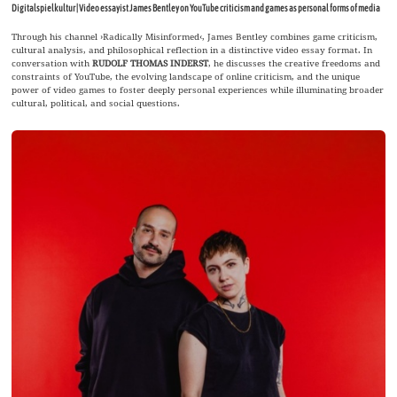
Digitalspielkultur | Video essayist James Bentley on YouTube criticism and games as personal forms of media
Through his channel ›Radically Misinformed‹, James Bentley combines game criticism,
cultural analysis, and philosophical reflection in a distinctive video essay format. In
conversation with
RUDOLF THOMAS INDERST
, he discusses the creative freedoms and
constraints of YouTube, the evolving landscape of online criticism, and the unique
power of video games to foster deeply personal experiences while illuminating broader
cultural, political, and social questions.