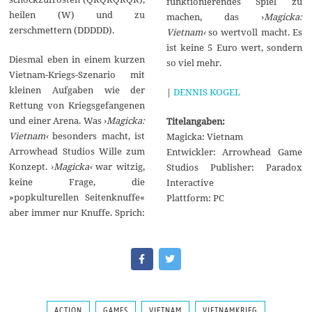
funktionierendes Spiel zu
heilen (W) und zu
machen, das ›
Magicka:
zerschmettern (DDDDD).
Vietnam‹
so wertvoll macht. Es
ist keine 5 Euro wert, sondern
Diesmal eben in einem kurzen
so viel mehr.
Vietnam-Kriegs-Szenario mit
kleinen Aufgaben wie der
|
DENNIS KOGEL
Rettung von Kriegsgefangenen
und einer Arena. Was ›
Magicka:
Titelangaben:
Vietnam‹
besonders macht, ist
Magicka: Vietnam
Arrowhead Studios Wille zum
Entwickler: Arrowhead Game
Konzept. ›
Magicka‹
war witzig,
Studios Publisher: Paradox
keine Frage, die
Interactive
»popkulturellen Seitenknuffe«
Plattform: PC
aber immer nur Knuffe. Sprich:
ACTION
GAMES
VIETNAM
VIETNAMKRIEG