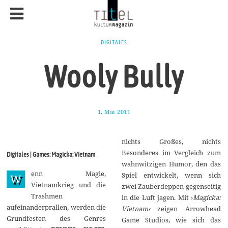
DIGITALES
Wooly Bully
1. Mai 2011
1
.
O
k
nichts Großes, nichts
t
o
Besonderes im Vergleich zum
Digitales | Games: Magicka: Vietnam
b
wahnwitzigen Humor, den das
e
enn Magie,
r
Spiel entwickelt, wenn sich
W
2
Vietnamkrieg und die
zwei Zauberdeppen gegenseitig
0
Trashmen
1
in die Luft jagen. Mit ›
Magicka:
7
aufeinanderprallen, werden die
Vietnam‹
zeigen Arrowhead
Grundfesten des Genres
Game Studios, wie sich das