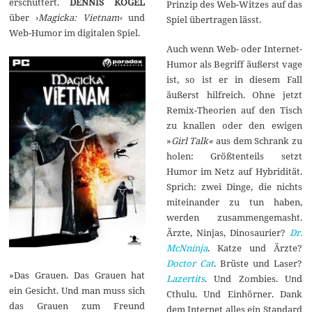
erschüttert.
DENNIS KOGEL
Prinzip des Web-Witzes auf das
über ›
Magicka: Vietnam‹
und
Spiel übertragen lässt.
Web-Humor im digitalen Spiel.
Auch wenn Web- oder Internet-
Humor als Begriff äußerst vage
ist, so ist er in diesem Fall
äußerst hilfreich. Ohne jetzt
Remix-Theorien auf den Tisch
zu knallen oder den ewigen
»
Girl Talk«
aus dem Schrank zu
holen: Größtenteils setzt
Humor im Netz auf Hybridität.
Sprich: zwei Dinge, die nichts
miteinander zu tun haben,
werden zusammengemasht.
Ärzte, Ninjas, Dinosaurier?
Dr.
McNninja
. Katze und Ärzte?
Doctor Cat
. Brüste und Laser?
»Das Grauen. Das Grauen hat
Lazertits
. Und Zombies. Und
ein Gesicht. Und man muss sich
Cthulu. Und Einhörner. Dank
das Grauen zum Freund
dem Internet alles ein Standard