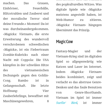
machen. Das Grauen,
des popkulturellen Witzes. Was
Einhörner, Feuerbälle,
digitale Spiele wie ›
Magicka‹
Blitzstrahlen und Zauberei und
meistens angestellt haben, ist
der moralische Terror sind
Web-Humor zu zitieren.
deine Freunde.« Moment! Da ist
›
Magicka: Vietnam‹
hingegen
was durcheinandergekommen.
übernimmt das Prinzip.
›
Magicka: Vietnam‹
, die erste
Erweiterung des wundervoll
Magic Cow
verschrobenen schwedischen
›
Magicka‹
, ist ein Fiebertraum
Fantasy-Magier und der
Zombie-Kubricks nach einer
Vietnam-Krieg sind im digitalen
Nacht mit Coppola: Die USA
Spiel so allgegenwärtig wie
kämpfen in der schwülen Hitze
Katzen und Laser im Internet.
des vietnamesischen
Indem
›Magicka: Vietnam‹
Dschungels gegen den Goblin-
beides kombiniert, zeigt und
Cong. Rambo ist in
verlacht es das abstruse Genre-
Gefangenschaft. Die letzte
Denken und das faule Benutzen
Hoffnung: Vier
von Genre-Shorthands.
Zauberlehrlinge, bewaffnet mit
Vietnam im Spiel ist immer
Maschinengewehren, 8
Surfin‘ Bird
, ist immer