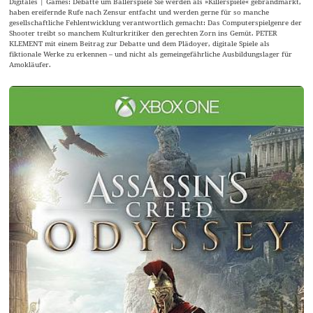
Digitales | Games: Debatte um Ballerspiele Sie werden als »Killerspiele« gebrandmarkt,
haben ereifernde Rufe nach Zensur entfacht und werden gerne für so manche
gesellschaftliche Fehlentwicklung verantwortlich gemacht: Das Computerspielgenre der
Shooter treibt so manchem Kulturkritiker den gerechten Zorn ins Gemüt. PETER
KLEMENT mit einem Beitrag zur Debatte und dem Plädoyer, digitale Spiele als
fiktionale Werke zu erkennen – und nicht als gemeingefährliche Ausbildungslager für
Amokläufer.