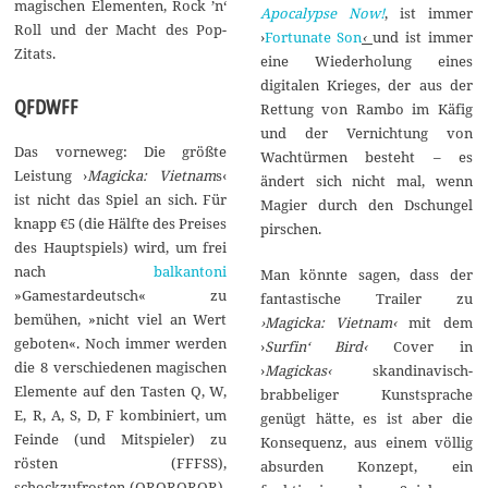
magischen Elementen, Rock ’n‘
Apocalypse Now!
, ist immer
Roll und der Macht des Pop-
›
Fortunate Son
‹
und ist immer
Zitats.
eine Wiederholung eines
digitalen Krieges, der aus der
QFDWFF
Rettung von Rambo im Käfig
und der Vernichtung von
Das vorneweg: Die größte
Wachtürmen besteht – es
Leistung ›
Magicka: Vietnam
s‹
ändert sich nicht mal, wenn
ist nicht das Spiel an sich. Für
Magier durch den Dschungel
knapp €5 (die Hälfte des Preises
pirschen.
des Hauptspiels) wird, um frei
nach
balkantoni
Man könnte sagen, dass der
»Gamestardeutsch« zu
fantastische Trailer zu
bemühen, »nicht viel an Wert
›Magicka: Vietnam‹
mit dem
geboten«. Noch immer werden
›
Surfin‘ Bird‹
Cover in
die 8 verschiedenen magischen
›
Magickas‹
skandinavisch-
Elemente auf den Tasten Q, W,
brabbeliger Kunstsprache
E, R, A, S, D, F kombiniert, um
genügt hätte, es ist aber die
Feinde (und Mitspieler) zu
Konsequenz, aus einem völlig
rösten (FFFSS),
absurden Konzept, ein
schockzufrosten (QRQRQRQR),