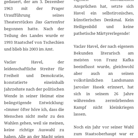
gedauert, der am 3. Dezember
Ansprüchen hat, setzte sich
1963 mit der Prager
Havel ein selbstironisches,
Uraufführung seines
künstlerisches Denkmal. Kein
Theaterstückes
Das Gartenfest
Heiligenbild und keine
begonnen hatte. Nach der
pathetische Märtyrerlegende!
Teilung des Landes wurde er
1993 Staatschef von Tschechien
Vaclav Havel, der nach eigenem
und blieb bis 2003 im Amt.
Bekunden literarisch am
meisten von Franz Kafka
Vaclav Havel, der
beeinflusst wurde, gleichwohl
leidenschaftliche Streiter für
aber auch an seinen
Freiheit und Demokratie,
volkstümlichen Landsmann
konstatierte eineinhalb
Jaroslav Hasek erinnert, hat
Jahrzehnte nach der politischen
sich in seinem 26 Jahre
Wende in seiner Heimat eine
währenden zermürbenden
beängstigende Entwicklung:
Kampf nicht kleinkriegen
»Immer öfter höre ich, dass die
lassen.
Menschen nicht mehr zu den
Wahlen gehen, weil sie meinen,
Noch ein Jahr vor seiner Wahl
keine richtige Auswahl zu
zum Staatsoberhaupt war er
haben. Alle an der Macht seien