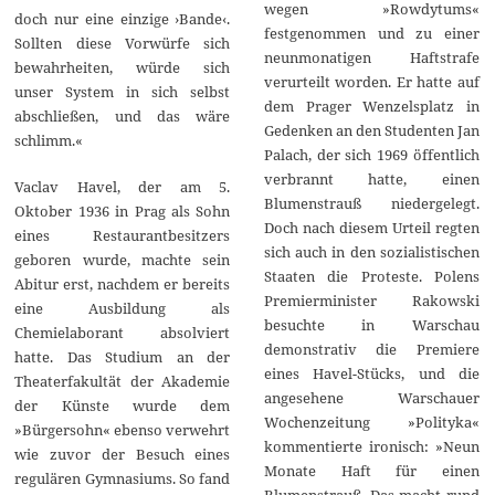
wegen »Rowdytums«
doch nur eine einzige ›Bande‹.
festgenommen und zu einer
Sollten diese Vorwürfe sich
neunmonatigen Haftstrafe
bewahrheiten, würde sich
verurteilt worden. Er hatte auf
unser System in sich selbst
dem Prager Wenzelsplatz in
abschließen, und das wäre
Gedenken an den Studenten Jan
schlimm.«
Palach, der sich 1969 öffentlich
verbrannt hatte, einen
Vaclav Havel, der am 5.
Blumenstrauß niedergelegt.
Oktober 1936 in Prag als Sohn
Doch nach diesem Urteil regten
eines Restaurantbesitzers
sich auch in den sozialistischen
geboren wurde, machte sein
Staaten die Proteste. Polens
Abitur erst, nachdem er bereits
Premierminister Rakowski
eine Ausbildung als
besuchte in Warschau
Chemielaborant absolviert
demonstrativ die Premiere
hatte. Das Studium an der
eines Havel-Stücks, und die
Theaterfakultät der Akademie
angesehene Warschauer
der Künste wurde dem
Wochenzeitung »Polityka«
»Bürgersohn« ebenso verwehrt
kommentierte ironisch: »Neun
wie zuvor der Besuch eines
Monate Haft für einen
regulären Gymnasiums. So fand
Blumenstrauß. Das macht rund