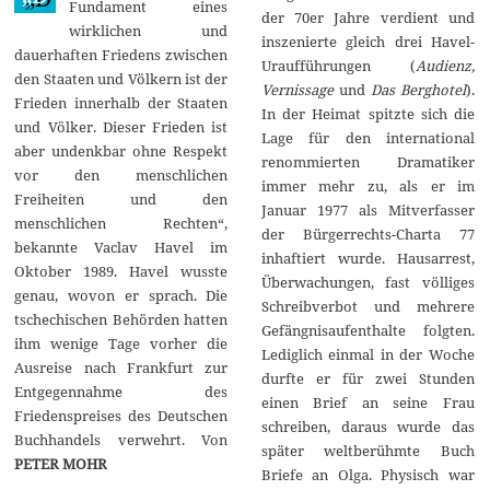
Fundament eines
der 70er Jahre verdient und
wirklichen und
inszenierte gleich drei Havel-
dauerhaften Friedens zwischen
Uraufführungen (
Audienz,
den Staaten und Völkern ist der
Vernissage
und
Das Berghotel
).
Frieden innerhalb der Staaten
In der Heimat spitzte sich die
und Völker. Dieser Frieden ist
Lage für den international
aber undenkbar ohne Respekt
renommierten Dramatiker
vor den menschlichen
immer mehr zu, als er im
Freiheiten und den
Januar 1977 als Mitverfasser
menschlichen Rechten“,
der Bürgerrechts-Charta 77
bekannte Vaclav Havel im
inhaftiert wurde. Hausarrest,
Oktober 1989. Havel wusste
Überwachungen, fast völliges
genau, wovon er sprach. Die
Schreibverbot und mehrere
tschechischen Behörden hatten
Gefängnisaufenthalte folgten.
ihm wenige Tage vorher die
Lediglich einmal in der Woche
Ausreise nach Frankfurt zur
durfte er für zwei Stunden
Entgegennahme des
einen Brief an seine Frau
Friedenspreises des Deutschen
schreiben, daraus wurde das
Buchhandels verwehrt. Von
später weltberühmte Buch
PETER MOHR
Briefe an Olga. Physisch war