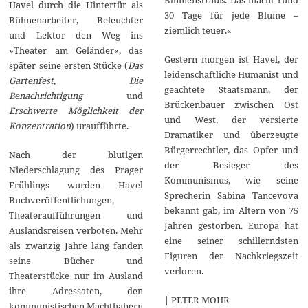
Havel durch die Hintertür als
30 Tage für jede Blume –
Bühnenarbeiter, Beleuchter
ziemlich teuer.«
und Lektor den Weg ins
»Theater am Geländer«, das
Gestern morgen ist Havel, der
später seine ersten Stücke (
Das
leidenschaftliche Humanist und
Gartenfest, Die
geachtete Staatsmann, der
Benachrichtigung
und
Brückenbauer zwischen Ost
Erschwerte Möglichkeit der
und West, der versierte
Konzentration
) uraufführte.
Dramatiker und überzeugte
Bürgerrechtler, das Opfer und
Nach der blutigen
der Besieger des
Niederschlagung des Prager
Kommunismus, wie seine
Frühlings wurden Havel
Sprecherin Sabina Tancevova
Buchveröffentlichungen,
bekannt gab, im Altern von 75
Theateraufführungen und
Jahren gestorben. Europa hat
Auslandsreisen verboten. Mehr
eine seiner schillerndsten
als zwanzig Jahre lang fanden
Figuren der Nachkriegszeit
seine Bücher und
verloren.
Theaterstücke nur im Ausland
ihre Adressaten, den
| PETER MOHR
kommunistischen Machthabern