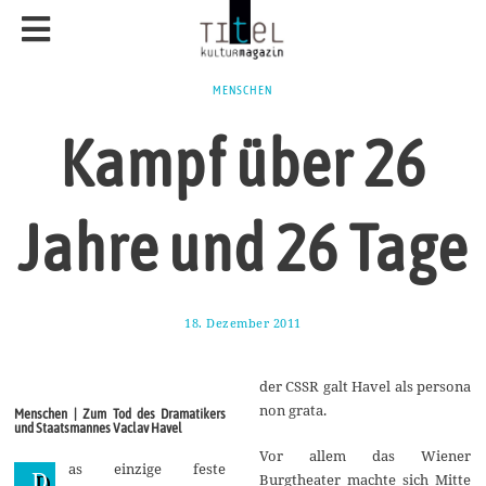
MENSCHEN
Kampf über 26
Jahre und 26 Tage
18. Dezember 2011
2
0
.
M
der CSSR galt Havel als persona
ä
r
non grata.
Menschen | Zum Tod des Dramatikers
z
und Staatsmannes Vaclav Havel
2
0
Vor allem das Wiener
as einzige feste
1
„D
Burgtheater machte sich Mitte
4