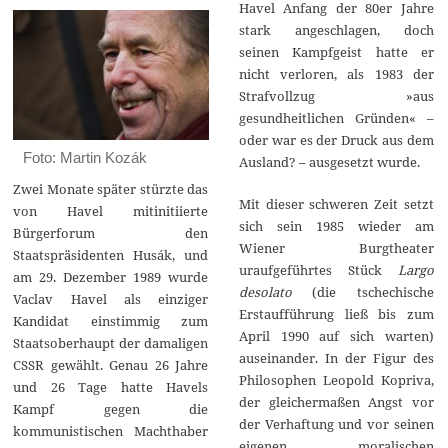
Havel Anfang der 80er Jahre
stark angeschlagen, doch
seinen Kampfgeist hatte er
nicht verloren, als 1983 der
Strafvollzug »aus
gesundheitlichen Gründen« –
oder war es der Druck aus dem
Foto: Martin Kozák
Ausland? – ausgesetzt wurde.
Zwei Monate später stürzte das
Mit dieser schweren Zeit setzt
von Havel mitinitiierte
sich sein 1985 wieder am
Bürgerforum den
Wiener Burgtheater
Staatspräsidenten Husák, und
uraufgeführtes Stück
Largo
am 29. Dezember 1989 wurde
desolato
(die tschechische
Vaclav Havel als einziger
Erstaufführung ließ bis zum
Kandidat einstimmig zum
April 1990 auf sich warten)
Staatsoberhaupt der damaligen
auseinander. In der Figur des
CSSR gewählt. Genau 26 Jahre
Philosophen Leopold Kopriva,
und 26 Tage hatte Havels
der gleichermaßen Angst vor
Kampf gegen die
der Verhaftung und vor seinen
kommunistischen Machthaber
eigenen moralischen