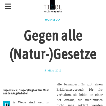
JUGENDBUCH
Gegen alle
(Natur-)Gesetze
5. März 2012
8
.
F
e
alle bezaubert. Es gibt einen
b
r
Erklärungsversuch für ihr
Jugendbuch | Gregory Hughes: Den Mond
u
aus den Angeln heben
Verhalten, sie leidet an einer
a
r
Art Anfälle, die medizinisch
ie Wege sind weit in
2
D
nicht ganz geklärt werden
0