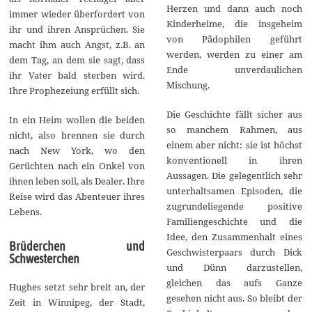
Herzen und dann auch noch
immer wieder überfordert von
Kinderheime, die insgeheim
ihr und ihren Ansprüchen. Sie
von Pädophilen geführt
macht ihm auch Angst, z.B. an
werden, werden zu einer am
dem Tag, an dem sie sagt, dass
Ende unverdaulichen
ihr Vater bald sterben wird.
Mischung.
Ihre Prophezeiung erfüllt sich.
Die Geschichte fällt sicher aus
In ein Heim wollen die beiden
so manchem Rahmen, aus
nicht, also brennen sie durch
einem aber nicht: sie ist höchst
nach New York, wo den
konventionell in ihren
Gerüchten nach ein Onkel von
Aussagen. Die gelegentlich sehr
ihnen leben soll, als Dealer. Ihre
unterhaltsamen Episoden, die
Reise wird das Abenteuer ihres
zugrundeliegende positive
Lebens.
Familiengeschichte und die
Idee, den Zusammenhalt eines
Brüderchen und
Geschwisterpaars durch Dick
Schwesterchen
und Dünn darzustellen,
gleichen das aufs Ganze
Hughes setzt sehr breit an, der
gesehen nicht aus. So bleibt der
Zeit in Winnipeg, der Stadt,