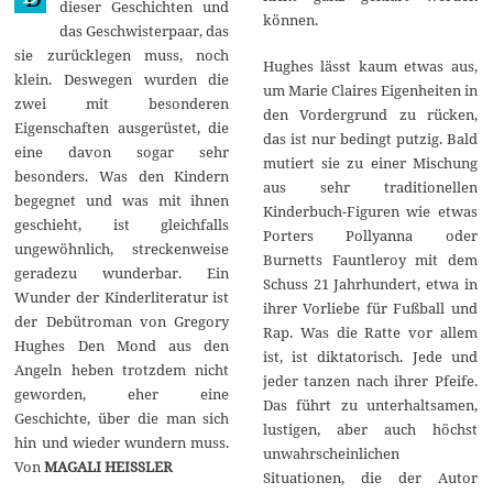
dieser Geschichten und
2
können.
das Geschwisterpaar, das
0
sie zurücklegen muss, noch
Hughes lässt kaum etwas aus,
klein. Deswegen wurden die
um Marie Claires Eigenheiten in
zwei mit besonderen
den Vordergrund zu rücken,
Eigenschaften ausgerüstet, die
das ist nur bedingt putzig. Bald
eine davon sogar sehr
mutiert sie zu einer Mischung
besonders. Was den Kindern
aus sehr traditionellen
begegnet und was mit ihnen
Kinderbuch-Figuren wie etwas
geschieht, ist gleichfalls
Porters Pollyanna oder
ungewöhnlich, streckenweise
Burnetts Fauntleroy mit dem
geradezu wunderbar. Ein
Schuss 21 Jahrhundert, etwa in
Wunder der Kinderliteratur ist
ihrer Vorliebe für Fußball und
der Debütroman von Gregory
Rap. Was die Ratte vor allem
Hughes Den Mond aus den
ist, ist diktatorisch. Jede und
Angeln heben trotzdem nicht
jeder tanzen nach ihrer Pfeife.
geworden, eher eine
Das führt zu unterhaltsamen,
Geschichte, über die man sich
lustigen, aber auch höchst
hin und wieder wundern muss.
unwahrscheinlichen
Von
MAGALI HEISSLER
Situationen, die der Autor