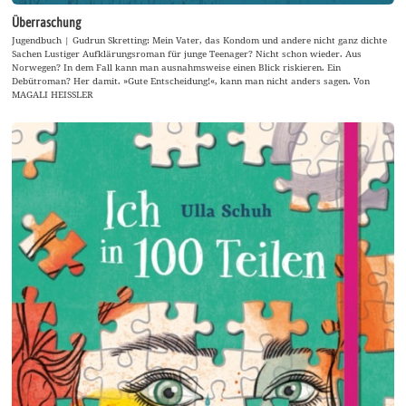
Überraschung
Jugendbuch | Gudrun Skretting: Mein Vater, das Kondom und andere nicht ganz dichte
Sachen Lustiger Aufklärungsroman für junge Teenager? Nicht schon wieder. Aus
Norwegen? In dem Fall kann man ausnahmsweise einen Blick riskieren. Ein
Debütroman? Her damit. »Gute Entscheidung!«, kann man nicht anders sagen. Von
MAGALI HEISSLER