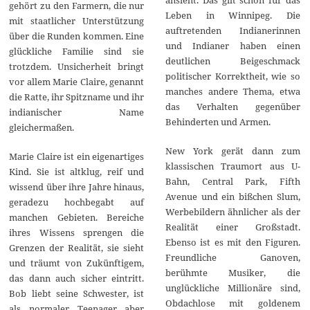
gehört zu den Farmern, die nur
Leben in Winnipeg. Die
mit staatlicher Unterstützung
auftretenden Indianerinnen
über die Runden kommen. Eine
und Indianer haben einen
glückliche Familie sind sie
deutlichen Beigeschmack
trotzdem. Unsicherheit bringt
politischer Korrektheit, wie so
vor allem Marie Claire, genannt
manches andere Thema, etwa
die Ratte, ihr Spitzname und ihr
das Verhalten gegenüber
indianischer Name
Behinderten und Armen.
gleichermaßen.
New York gerät dann zum
Marie Claire ist ein eigenartiges
klassischen Traumort aus U-
Kind. Sie ist altklug, reif und
Bahn, Central Park, Fifth
wissend über ihre Jahre hinaus,
Avenue und ein bißchen Slum,
geradezu hochbegabt auf
Werbebildern ähnlicher als der
manchen Gebieten. Bereiche
Realität einer Großstadt.
ihres Wissens sprengen die
Ebenso ist es mit den Figuren.
Grenzen der Realität, sie sieht
Freundliche Ganoven,
und träumt von Zukünftigem,
berühmte Musiker, die
das dann auch sicher eintritt.
unglückliche Millionäre sind,
Bob liebt seine Schwester, ist
Obdachlose mit goldenem
als normaler Teenager aber