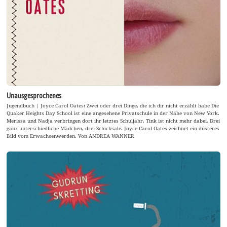
Unausgesprochenes
Jugendbuch | Joyce Carol Oates: Zwei oder drei Dinge, die ich dir nicht erzählt habe Die
Quaker Heights Day School ist eine angesehene Privatschule in der Nähe von New York.
Merissa und Nadja verbringen dort ihr letztes Schuljahr, Tink ist nicht mehr dabei. Drei
ganz unterschiedliche Mädchen, drei Schicksale. Joyce Carol Oates zeichnet ein düsteres
Bild vom Erwachsenwerden. Von ANDREA WANNER