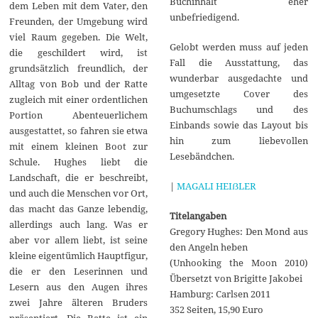
Buchinhalt eher
dem Leben mit dem Vater, den
unbefriedigend.
Freunden, der Umgebung wird
viel Raum gegeben. Die Welt,
Gelobt werden muss auf jeden
die geschildert wird, ist
Fall die Ausstattung, das
grundsätzlich freundlich, der
wunderbar ausgedachte und
Alltag von Bob und der Ratte
umgesetzte Cover des
zugleich mit einer ordentlichen
Buchumschlags und des
Portion Abenteuerlichem
Einbands sowie das Layout bis
ausgestattet, so fahren sie etwa
hin zum liebevollen
mit einem kleinen Boot zur
Lesebändchen.
Schule. Hughes liebt die
Landschaft, die er beschreibt,
|
MAGALI HEIẞLER
und auch die Menschen vor Ort,
das macht das Ganze lebendig,
Titelangaben
allerdings auch lang. Was er
Gregory Hughes: Den Mond aus
aber vor allem liebt, ist seine
den Angeln heben
kleine eigentümlich Hauptfigur,
(Unhooking the Moon 2010)
die er den Leserinnen und
Übersetzt von Brigitte Jakobei
Lesern aus den Augen ihres
Hamburg: Carlsen 2011
zwei Jahre älteren Bruders
352 Seiten, 15,90 Euro