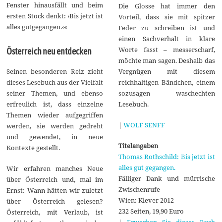
Fenster hinausfällt und beim
Die Glosse hat immer den
ersten Stock denkt: ›Bis jetzt ist
Vorteil, dass sie mit spitzer
alles gutgegangen.‹«
Feder zu schreiben ist und
einen Sachverhalt in klare
Worte fasst – messerscharf,
Österreich neu entdecken
möchte man sagen. Deshalb das
Vergnügen mit diesem
Seinen besonderen Reiz zieht
reichhaltigen Bändchen, einem
dieses Lesebuch aus der Vielfalt
sozusagen waschechten
seiner Themen, und ebenso
Lesebuch.
erfreulich ist, dass einzelne
Themen wieder aufgegriffen
|
WOLF SENFF
werden, sie werden gedreht
und gewendet, in neue
Titelangaben
Kontexte gestellt.
Thomas Rothschild: Bis jetzt ist
alles gut gegangen.
Wir erfahren manches Neue
Fälliger Dank und mürrische
über Österreich und, mal im
Zwischenrufe
Ernst: Wann hätten wir zuletzt
Wien: Klever 2012
über Österreich gelesen?
232 Seiten, 19,90 Euro
Österreich, mit Verlaub, ist
|
Erwerben Sie dieses Buch