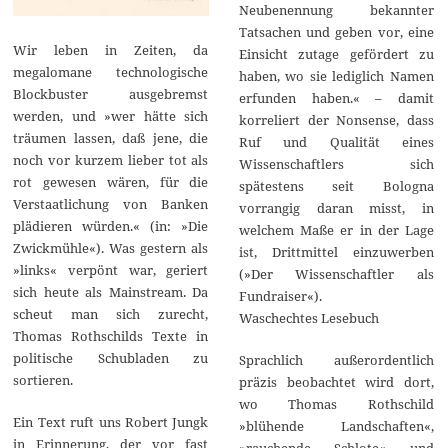
Neubenennung bekannter
Tatsachen und geben vor, eine
Wir leben in Zeiten, da
Einsicht zutage gefördert zu
megalomane technologische
haben, wo sie lediglich Namen
Blockbuster ausgebremst
erfunden haben.« – damit
werden, und »wer hätte sich
korreliert der Nonsense, dass
träumen lassen, daß jene, die
Ruf und Qualität eines
noch vor kurzem lieber tot als
Wissenschaftlers sich
rot gewesen wären, für die
spätestens seit Bologna
Verstaatlichung von Banken
vorrangig daran misst, in
plädieren würden.« (in: »Die
welchem Maße er in der Lage
Zwickmühle«). Was gestern als
ist, Drittmittel einzuwerben
»links« verpönt war, geriert
(»Der Wissenschaftler als
sich heute als Mainstream. Da
Fundraiser«).
scheut man sich zurecht,
Waschechtes Lesebuch
Thomas Rothschilds Texte in
politische Schubladen zu
Sprachlich außerordentlich
sortieren.
präzis beobachtet wird dort,
wo Thomas Rothschild
Ein Text ruft uns Robert Jungk
»blühende Landschaften«,
in Erinnerung, der vor fast
»rauchende Schlote« und