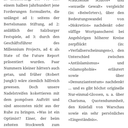
einem halben Jahrhundert jene
»sexuelle Gewalt« vergleicht
Forderungen formulierte, die
(in: »Beiwörter«), über den
unlängst ad 1: seitens der
Bedeutungswandel von
Bertelsmann Stiftung, ad 2:
»Diskretion« nachdenkt oder
anläßlich der Salzburger
süffige Wortpanscherei bei
Festspiele, ad 3: durch den
Angehörigen höherer Kreise
Geschäftsführer des
zerpflückt (in:
Millennium Projects, ad 4: als
»Verfallserscheinungen«), den
State of the Future Report
Unterschied zwischen
präsentiert wurden. Paar
»Antiislamismus« und
Nummern kleiner hätten’s auch
»Islamophobie« erläutert
getan, und früher (Robert
sowie über
Jungk!) wäre ziemlich hilfreich
»Denunziantentum« nachdenkt
gewesen. Doch unsere
… und es gibt höchst originelle
Nadelstreifen kokettieren mit
Nur-einmal-Glossen, u. a. über
dem pompösen Auftritt und
Charisma, Quotendummheit,
sind ansonsten nicht aus der
den Kniefall von Warschau
Ruhe zu bringen. »Was ist ein
sowie ein sehr persönliches
Optimist? Einer, der beim
»Eingeständnis«.
zehnten Stockwerk zum