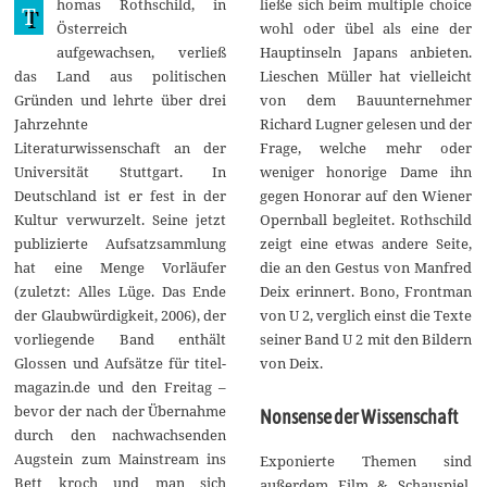
homas Rothschild, in
ließe sich beim multiple choice
u
T
n
Österreich
wohl oder übel als eine der
i
aufgewachsen, verließ
Hauptinseln Japans anbieten.
2
0
das Land aus politischen
Lieschen Müller hat vielleicht
2
Gründen und lehrte über drei
von dem Bauunternehmer
0
Jahrzehnte
Richard Lugner gelesen und der
Literaturwissenschaft an der
Frage, welche mehr oder
Universität Stuttgart. In
weniger honorige Dame ihn
Deutschland ist er fest in der
gegen Honorar auf den Wiener
Kultur verwurzelt. Seine jetzt
Opernball begleitet. Rothschild
publizierte Aufsatzsammlung
zeigt eine etwas andere Seite,
hat eine Menge Vorläufer
die an den Gestus von Manfred
(zuletzt: Alles Lüge. Das Ende
Deix erinnert. Bono, Frontman
der Glaubwürdigkeit, 2006), der
von U 2, verglich einst die Texte
vorliegende Band enthält
seiner Band U 2 mit den Bildern
Glossen und Aufsätze für titel-
von Deix.
magazin.de und den Freitag –
bevor der nach der Übernahme
Nonsense der Wissenschaft
durch den nachwachsenden
Augstein zum Mainstream ins
Exponierte Themen sind
Bett kroch und man sich
außerdem Film & Schauspiel,