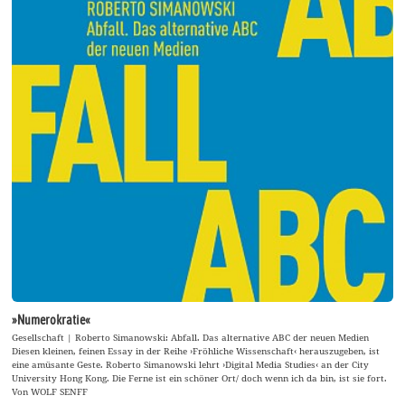
»Numerokratie«
Gesellschaft | Roberto Simanowski: Abfall. Das alternative ABC der neuen Medien
Diesen kleinen, feinen Essay in der Reihe ›Fröhliche Wissenschaft‹ herauszugeben, ist
eine amüsante Geste. Roberto Simanowski lehrt ›Digital Media Studies‹ an der City
University Hong Kong. Die Ferne ist ein schöner Ort/ doch wenn ich da bin, ist sie fort.
Von WOLF SENFF