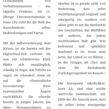
»Einschleifen von
Hierbei ist es gerade nicht von
Verhaltensmustern – das
Bedeutung, dass jeder
tägliche Trinken«. Als 21-
Suchthintergrund originell und
jährige Literaturstudentin in
einzigartig ist, sondern vor
Iowa City steht ihr die Welt des
allem geht es um die Similarität
Rauschmittels offen,
der Geschichten, das Mitfühlen
Dichterkneipen und Partys.
mit anderen, das jedem
Suchtkranken Halt gibt. Wie
Mit der Selbstverletzung, dem
befreiend und »glücklich
Ritzen, ist sie bereits seit der
machend es ist, wenn man
Highschool-Zeit vertraut. Sie
lernt, das Leben so zu führen –
war ein schüchternes Kind,
in der Gruppe, als Chor und
fühlte sich unzulänglich,
ohne die betäubende
ständig in Angst, das Falsche zu
Zurückgezogenheit im Rausch«.
sagen. Sie schaudert, wenn sie
auf die »theatralische
Die Anonymen Alkoholiker,
Inszenierung« ihrer
kurz AA, sind eine solche
existenziellen Ängste
wertvolle Gemeinschaft, mit
zurückblickt. Sie schreibt
Hilfe der die Autorin lernt, dass
bereits in jungen Jahren, um
sie selbst keine einzigartige
diese Versagensängste zu