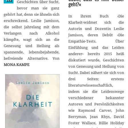
Geschichten über Sucht,
geht?«
bevor man sie ganz
gehört hat, denn sie ähneln sich
In ihrem Buch ›Die
erschreckend. Leslie Jamison,
Klarheit‹widmet sich die
die selbst jahrelang mit dem
Autorin und Dozentin Leslie
Verlangen nach Alkohol
Jamison, deren Debüt ›Die
kämpfte, wagt sich an die
Empathie-Tests. Über
Genesung und Heilung als
Einfühlung und das Leiden
spannende, lebensbejahende,
anderer‹ bereits 2015 heiß
befreiende Alternative. Von
diskutiert wurde, Geschichten
MONA KAMPE
von Genesung und Heilung von
Sucht. Dabei nähert sie sich von
drei Seiten: erstens
literaturwissenschaftlich,
indem sie die Leidenswege
verschiedener bekannter
Autoren und Persönlichkeiten
wie Raymond Carver, John
Berryman, Jean Rhys, David
Foster Wallace, Billie Holiday