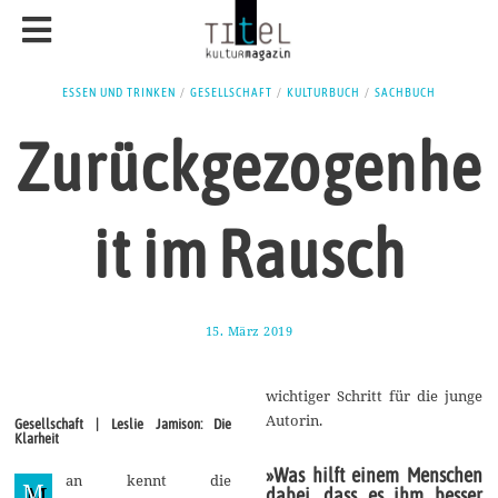
ESSEN UND TRINKEN
/
GESELLSCHAFT
/
KULTURBUCH
/
SACHBUCH
Zurückgezogenhe
it im Rausch
15. März 2019
1
8
.
M
wichtiger Schritt für die junge
ä
r
Autorin.
Gesellschaft | Leslie Jamison: Die
z
Klarheit
2
0
»Was hilft einem Menschen
an kennt die
1
M
dabei, dass es ihm besser
9