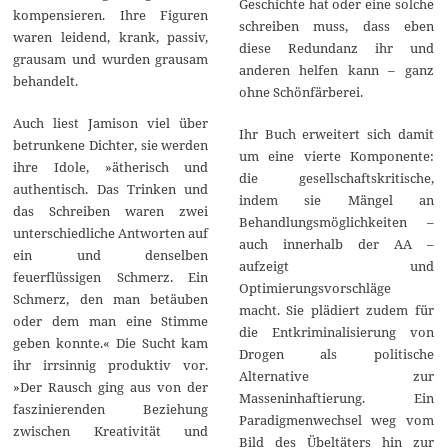
Geschichte hat oder eine solche
kompensieren. Ihre Figuren
schreiben muss, dass eben
waren leidend, krank, passiv,
diese Redundanz ihr und
grausam und wurden grausam
anderen helfen kann – ganz
behandelt.
ohne Schönfärberei.
Auch liest Jamison viel über
Ihr Buch erweitert sich damit
betrunkene Dichter, sie werden
um eine vierte Komponente:
ihre Idole, »ätherisch und
die gesellschaftskritische,
authentisch. Das Trinken und
indem sie Mängel an
das Schreiben waren zwei
Behandlungsmöglichkeiten –
unterschiedliche Antworten auf
auch innerhalb der AA –
ein und denselben
aufzeigt und
feuerflüssigen Schmerz. Ein
Optimierungsvorschläge
Schmerz, den man betäuben
macht. Sie plädiert zudem für
oder dem man eine Stimme
die Entkriminalisierung von
geben konnte.« Die Sucht kam
Drogen als politische
ihr irrsinnig produktiv vor.
Alternative zur
»Der Rausch ging aus von der
Masseninhaftierung. Ein
faszinierenden Beziehung
Paradigmenwechsel weg vom
zwischen Kreativität und
Bild des Übeltäters hin zur