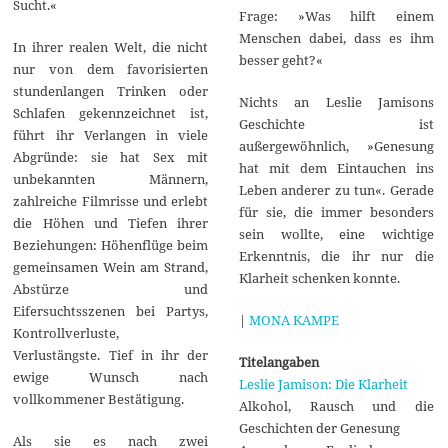
Sucht.«
Frage: »Was hilft einem
Menschen dabei, dass es ihm
In ihrer realen Welt, die nicht
besser geht?«
nur von dem favorisierten
stundenlangen Trinken oder
Nichts an Leslie Jamisons
Schlafen gekennzeichnet ist,
Geschichte ist
führt ihr Verlangen in viele
außergewöhnlich, »Genesung
Abgründe: sie hat Sex mit
hat mit dem Eintauchen ins
unbekannten Männern,
Leben anderer zu tun«. Gerade
zahlreiche Filmrisse und erlebt
für sie, die immer besonders
die Höhen und Tiefen ihrer
sein wollte, eine wichtige
Beziehungen: Höhenflüge beim
Erkenntnis, die ihr nur die
gemeinsamen Wein am Strand,
Klarheit schenken konnte.
Abstürze und
Eifersuchtsszenen bei Partys,
|
MONA KAMPE
Kontrollverluste,
Verlustängste. Tief in ihr der
Titelangaben
ewige Wunsch nach
Leslie Jamison: Die Klarheit
vollkommener Bestätigung.
Alkohol, Rausch und die
Geschichten der Genesung
Als sie es nach zwei