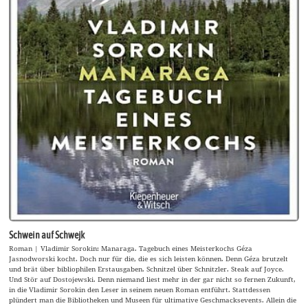
Schwein auf Schwejk
Roman | Vladimir Sorokin: Manaraga. Tagebuch eines Meisterkochs Géza
Jasnodworski kocht. Doch nur für die, die es sich leisten können. Denn Géza brutzelt
und brät über bibliophilen Erstausgaben. Schnitzel über Schnitzler. Steak auf Joyce.
Und Stör auf Dostojewski. Denn niemand liest mehr in der gar nicht so fernen Zukunft,
in die Vladimir Sorokin den Leser in seinem neuen Roman entführt. Stattdessen
plündert man die Bibliotheken und Museen für ultimative Geschmacksevents. Allein die