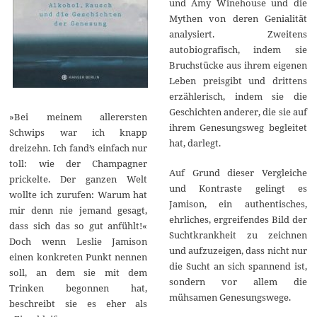
und Amy Winehouse und die
Mythen von deren Genialität
analysiert. Zweitens
autobiografisch, indem sie
Bruchstücke aus ihrem eigenen
Leben preisgibt und drittens
erzählerisch, indem sie die
Geschichten anderer, die sie auf
»Bei meinem allerersten
ihrem Genesungsweg begleitet
Schwips war ich knapp
hat, darlegt.
dreizehn. Ich fand’s einfach nur
toll: wie der Champagner
Auf Grund dieser Vergleiche
prickelte. Der ganzen Welt
und Kontraste gelingt es
wollte ich zurufen: Warum hat
Jamison, ein authentisches,
mir denn nie jemand gesagt,
ehrliches, ergreifendes Bild der
dass sich das so gut anfühlt!«
Suchtkrankheit zu zeichnen
Doch wenn Leslie Jamison
und aufzuzeigen, dass nicht nur
einen konkreten Punkt nennen
die Sucht an sich spannend ist,
soll, an dem sie mit dem
sondern vor allem die
Trinken begonnen hat,
mühsamen Genesungswege.
beschreibt sie es eher als