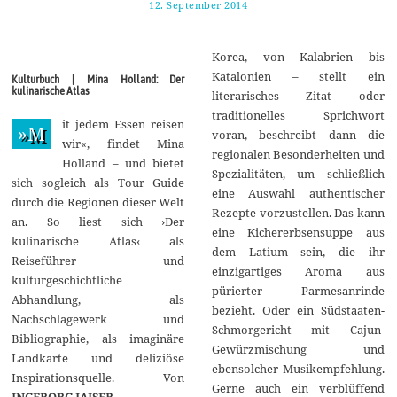
12. September 2014
2
5
.
S
Korea, von Kalabrien bis
e
p
Katalonien – stellt ein
Kulturbuch | Mina Holland: Der
t
kulinarische Atlas
literarisches Zitat oder
e
m
traditionelles Sprichwort
it jedem Essen reisen
b
»M
voran, beschreibt dann die
e
wir«, findet Mina
r
regionalen Besonderheiten und
Holland – und bietet
2
Spezialitäten, um schließlich
0
sich sogleich als Tour Guide
1
eine Auswahl authentischer
durch die Regionen dieser Welt
4
Rezepte vorzustellen. Das kann
an. So liest sich ›Der
eine Kichererbsensuppe aus
kulinarische Atlas‹ als
dem Latium sein, die ihr
Reiseführer und
einzigartiges Aroma aus
kulturgeschichtliche
pürierter Parmesanrinde
Abhandlung, als
bezieht. Oder ein Südstaaten-
Nachschlagewerk und
Schmorgericht mit Cajun-
Bibliographie, als imaginäre
Gewürzmischung und
Landkarte und deliziöse
ebensolcher Musikempfehlung.
Inspirationsquelle. Von
Gerne auch ein verblüffend
INGEBORG JAISER