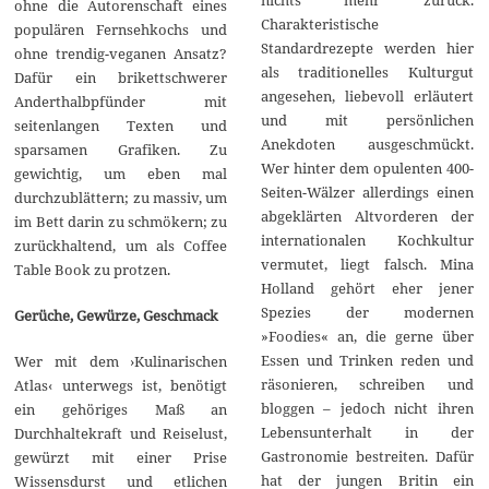
ohne die Autorenschaft eines
Charakteristische
populären Fernsehkochs und
Standardrezepte werden hier
ohne trendig-veganen Ansatz?
als traditionelles Kulturgut
Dafür ein brikettschwerer
angesehen, liebevoll erläutert
Anderthalbpfünder mit
und mit persönlichen
seitenlangen Texten und
Anekdoten ausgeschmückt.
sparsamen Grafiken. Zu
Wer hinter dem opulenten 400-
gewichtig, um eben mal
Seiten-Wälzer allerdings einen
durchzublättern; zu massiv, um
abgeklärten Altvorderen der
im Bett darin zu schmökern; zu
internationalen Kochkultur
zurückhaltend, um als Coffee
vermutet, liegt falsch. Mina
Table Book zu protzen.
Holland gehört eher jener
Spezies der modernen
Gerüche, Gewürze, Geschmack
»Foodies« an, die gerne über
Essen und Trinken reden und
Wer mit dem ›Kulinarischen
räsonieren, schreiben und
Atlas‹ unterwegs ist, benötigt
bloggen – jedoch nicht ihren
ein gehöriges Maß an
Lebensunterhalt in der
Durchhaltekraft und Reiselust,
Gastronomie bestreiten. Dafür
gewürzt mit einer Prise
hat der jungen Britin ein
Wissensdurst und etlichen