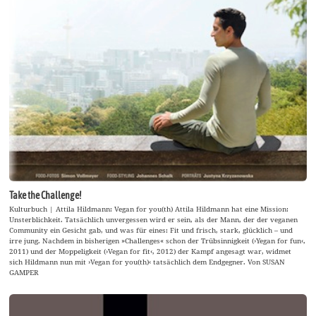
Take the Challenge!
Kulturbuch | Attila Hildmann: Vegan for you(th) Attila Hildmann hat eine Mission:
Unsterblichkeit. Tatsächlich unvergessen wird er sein, als der Mann, der der veganen
Community ein Gesicht gab, und was für eines: Fit und frisch, stark, glücklich – und
irre jung. Nachdem in bisherigen »Challenges« schon der Trübsinnigkeit (›Yegan for fun‹,
2011) und der Moppeligkeit (›Vegan for fit‹, 2012) der Kampf angesagt war, widmet
sich Hildmann nun mit ›Vegan for you(th)‹ tatsächlich dem Endgegner. Von SUSAN
GAMPER