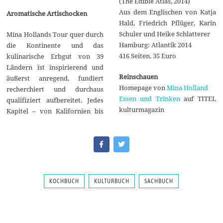
(The Edible Atlas, 2014)
Aus dem Englischen von Katja
Aromatische Artischocken
Hald, Friedrich Pflüger, Karin
Schuler und Heike Schlatterer
Mina Hollands Tour quer durch
Hamburg: Atlantik 2014
die Kontinente und das
416 Seiten. 35 Euro
kulinarische Erbgut von 39
Ländern ist inspirierend und
Reinschauen
äußerst anregend, fundiert
Homepage von
Mina Holland
recherchiert und durchaus
Essen und Trinken
auf TITEL
qualifiziert aufbereitet. Jedes
kulturmagazin
Kapitel – von Kalifornien bis
KOCHBUCH
KULTURBUCH
SACHBUCH