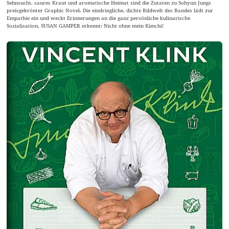
Sehnsucht, saures Kraut und aromatische Heimat sind die Zutaten zu Sohyun Jungs
preisgekrönter Graphic Novel. Die eindringliche, dichte Bildwelt des Bandes lädt zur
Empathie ein und weckt Erinnerungen an die ganz persönliche kulinarische
Sozialisation. SUSAN GAMPER erkennt: Nicht ohne mein Kimchi!