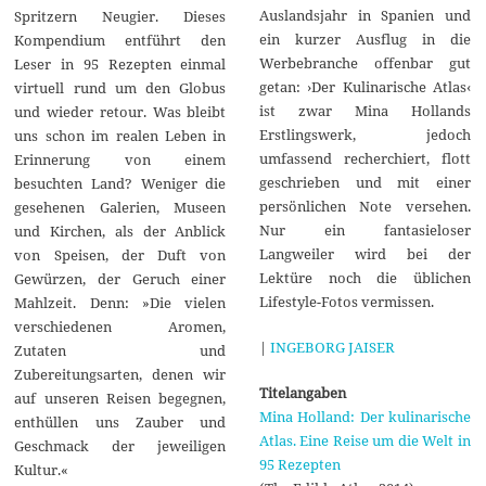
Auslandsjahr in Spanien und
Spritzern Neugier. Dieses
ein kurzer Ausflug in die
Kompendium entführt den
Werbebranche offenbar gut
Leser in 95 Rezepten einmal
getan: ›Der Kulinarische Atlas‹
virtuell rund um den Globus
ist zwar Mina Hollands
und wieder retour. Was bleibt
Erstlingswerk, jedoch
uns schon im realen Leben in
umfassend recherchiert, flott
Erinnerung von einem
geschrieben und mit einer
besuchten Land? Weniger die
persönlichen Note versehen.
gesehenen Galerien, Museen
Nur ein fantasieloser
und Kirchen, als der Anblick
Langweiler wird bei der
von Speisen, der Duft von
Lektüre noch die üblichen
Gewürzen, der Geruch einer
Lifestyle-Fotos vermissen.
Mahlzeit. Denn: »Die vielen
verschiedenen Aromen,
|
INGEBORG JAISER
Zutaten und
Zubereitungsarten, denen wir
Titelangaben
auf unseren Reisen begegnen,
Mina Holland: Der kulinarische
enthüllen uns Zauber und
Atlas. Eine Reise um die Welt in
Geschmack der jeweiligen
95 Rezepten
Kultur.«