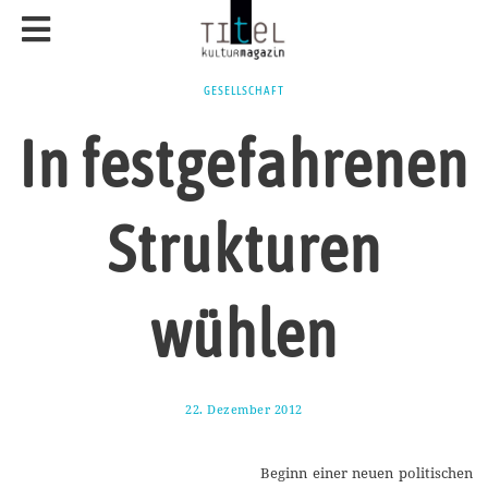
GESELLSCHAFT
In festgefahrenen
Strukturen
wühlen
22. Dezember 2012
1
6
.
M
Beginn einer neuen politischen
ä