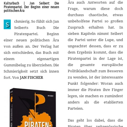
r
Ära auch Antworten auf die
Kulturbuch | Jan Seibert: Die
z
Piratenpartei. Der Beginn einer neuen
Frage, warum diese doch
2
politischen Ära
0
durchaus chaotische, etwas
1
unbeholfene Partei so großen
chmierig. So fühlt sich Jan
4
S
Zuspruch erhalten hat. In
Seiberts Buch Die
sieben Kapiteln nimmt Seibert
Piratenpartei. Beginn
die Partei unter die Lupe, und
einer neuen politischen Ära
ungeachtet dessen, dass er zu
von außen an. Der Verlag hat
dem Ergebnis kommt, dass die
sich entschieden, das Buch mit
Piratenpartei in der Lage ist,
einem eigenartigen
die gesamte europäische
Gummibelag zu überziehen. Die
Politiklandschaft zum Besseren
Schmierigkeit setzt sich innen
zu wenden, ist der interessante
fort. Von
JAN FISCHER
Punkt folgender: Woran auch
immer die Piraten ihre Finger
legen, sie machen es zumindest
anders als die etablierten
Parteien.
Das geht los dabei, dass die
Piraten über zeitgenössische