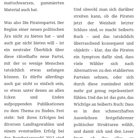
mattschwarzen, gummierten
Und obwohl man sich darüber
Material auch hat.
streiten kann, ob die Piraten
Was also Die Piratenpartei. Der
jetzt der Weisheit letzter
Beginn einer neuen politischen
Schluss sind, so macht Seiberts
Ära nicht zu bieten hat – und
Buch – und das tatsächlich
auch gar nicht bieten will – ist
überraschend konsequent und
ein neutraler Überblick über
objektiv – klar, das die Piraten
diese rätselhafte neue Partei,
ein Symptom dafür sind, dass
mit der so wenige Menschen
viele Wähler sich nach
tatsächlich etwas anfangen
Alternativen zu den etablierten
können. Es dürfte allerdings
Parteien sehnen, oder sich
auch gar nicht so einfach sein,
durch diese zumindest nicht
so etwas unter denen an allen
mehr gut genug repräsentiert
Ecken und Enden
fühlen. Und das ist das gute, das
aufpoppenden Publikationen
Wichtige an Seiberts Buch: Dass
zu dem Thema zu finden. Fest
es in den schmerzhaften
steht: Seit ihren Erfolgen bei
Auswüchsen festgefahrener
diversen Landtagswahlen und
politischer Strukturen wühlt,
einem eventuellen Erfolg bei
und damit sich und den Leser
der Bundestagswahl 2013 sind
fragt, ob das alles so