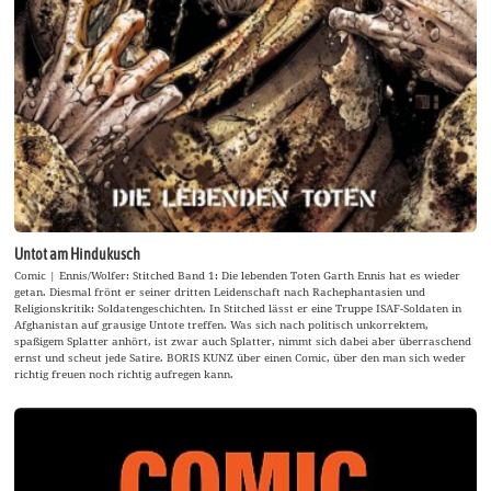
Untot am Hindukusch
Comic | Ennis/Wolfer: Stitched Band 1: Die lebenden Toten Garth Ennis hat es wieder
getan. Diesmal frönt er seiner dritten Leidenschaft nach Rachephantasien und
Religionskritik: Soldatengeschichten. In Stitched lässt er eine Truppe ISAF-Soldaten in
Afghanistan auf grausige Untote treffen. Was sich nach politisch unkorrektem,
spaßigem Splatter anhört, ist zwar auch Splatter, nimmt sich dabei aber überraschend
ernst und scheut jede Satire. BORIS KUNZ über einen Comic, über den man sich weder
richtig freuen noch richtig aufregen kann.