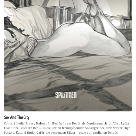
Sex And The City
Comic | Lydia Frost / Kalonji: In Bed In ihrem Debüt als Comicszenaristin führt Lydia
Frost ihre Leser ›In Bed‹ – in die Betten fremdgehender Anhänger der New Yorker High
Society. Kalonji findet dafür die passenden Bilder – ohne vor expliziten Details