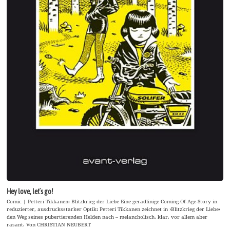
Hey love, let´s go!
Comic | Petteri Tikkanen: Blitzkrieg der Liebe Eine geradlinige Coming-Of-Age-Story in
reduzierter, ausdrucksstarker Optik: Petteri Tikkanen zeichnet in ›Blitzkrieg der Liebe‹
den Weg seines pubertierenden Helden nach – melancholisch, klar, vor allem aber
rasant. Von CHRISTIAN NEUBERT