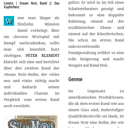
p
gelöst: Er wird in im Stil eines
Comics | Steam Noir, Band 2: Das
t
Kupferherz
Schattentheaters gezeigt und
e
m
bekommt so eine doppelte
enn man länger als
b
W
Rahmung, einmal auf der
e
fünfzehn Minuten
r
erzählerischen Ebene und
damit verbringt, über
2
einmal auf der künstlerischen.
0
ein cleveres Wortspiel mit
1
Die schon im ersten Band
Dampf nachzudenken, sollte
7
unkonventionelle
man sich innerlich kurz
Panelgestaltung erfährt so eine
ohrfeigen.
PETER KLEMENT
tolle Steigerung und macht
klatscht sich eine und berichtet
Neugier auf Band Drei.
über den zweiten Band der
›Steam Noir‹-Reihe, der vieles
Genese
neu und vieles richtig macht
und dadurch seinen
Im Gegensatz zu
individuellen Charme im
amerikanischen Produktionen,
Vergleich zum ersten Band
die ab dem ersten Band wie aus
noch verstärkt.
einem Guss sind, mehrstufiger
Qualitätskontrolle sei Dank, ist
Steam Noir eine Reihe, der wir