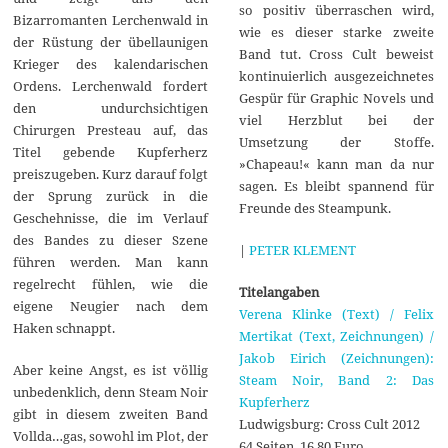
so positiv überraschen wird,
Bizarromanten Lerchenwald in
wie es dieser starke zweite
der Rüstung der übellaunigen
Band tut. Cross Cult beweist
Krieger des kalendarischen
kontinuierlich ausgezeichnetes
Ordens. Lerchenwald fordert
Gespür für Graphic Novels und
den undurchsichtigen
viel Herzblut bei der
Chirurgen Presteau auf, das
Umsetzung der Stoffe.
Titel gebende Kupferherz
»Chapeau!« kann man da nur
preiszugeben. Kurz darauf folgt
sagen. Es bleibt spannend für
der Sprung zurück in die
Freunde des Steampunk.
Geschehnisse, die im Verlauf
des Bandes zu dieser Szene
|
PETER KLEMENT
führen werden. Man kann
regelrecht fühlen, wie die
Titelangaben
eigene Neugier nach dem
Verena Klinke (Text) / Felix
Haken schnappt.
Mertikat (Text, Zeichnungen) /
Jakob Eirich (Zeichnungen):
Aber keine Angst, es ist völlig
Steam Noir, Band 2: Das
unbedenklich, denn Steam Noir
Kupferherz
gibt in diesem zweiten Band
Ludwigsburg: Cross Cult 2012
Vollda…gas, sowohl im Plot, der
64 Seiten, 16,80 Euro