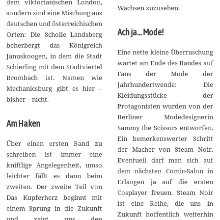
dem viktorianischen London,
Wachsen zuzusehen.
sondern sind eine Mischung aus
deutschen und österreichischen
Ach ja… Mode!
Orten: Die Scholle Landsberg
beherbergt das Königreich
Eine nette kleine Überraschung
Januskoogen, in dem die Stadt
wartet am Ende des Bandes auf
Schierling mit dem Stadtviertel
Fans der Mode der
Brombach ist. Namen wie
Jahrhundertwende: Die
Mechanicsburg gibt es hier –
Kleidungsstücke der
bisher – nicht.
Protagonisten wurden von der
Berliner Modedesignerin
Am Haken
Sammy the Scissors entworfen.
Ein bemerkenswerter Schritt
Über einen ersten Band zu
der Macher von Steam Noir.
schreiben ist immer eine
Eventuell darf man sich auf
knifflige Angelegenheit, umso
dem nächsten Comic-Salon in
leichter fällt es dann beim
Erlangen ja auf die ersten
zweiten. Der zweite Teil von
Cosplayer freuen. Steam Noir
Das Kupferherz beginnt mit
ist eine Reihe, die uns in
einem Sprung in die Zukunft
Zukunft hoffentlich weiterhin
und zeigt uns den