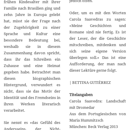
jedoch offen.
frühen Kindesalter mit ihrer
Familie nach Brasilien ging und
Oder, um es mit den Worten
zehn Jahre in Europa gelebt
Carola Saavedras zu sagen:
hat, misst sie der Frage nach
»Meine Geschichten und
der Zugehörigkeit zu einer
Romane sind nie fertig. Es ist
Sprache und Kultur eine
der Leser, der die Geschichte
besondere Bedeutung bei,
mitschreiben, mitdenken und
weshalb sie in diesem
sich seine eigene Version
Zusammenhang davon spricht,
überlegen soll.« Das ist eine
dass ihr das Schreiben ein
Aufforderung, der man nach
Zuhause und eine Heimat
dieser Lektüre gerne folgt.
gegeben habe. Betrachtet man
diesen biographischen
| BETTINA GUTIÈRREZ
Hintergrund, verwundert es
nicht, dass sie das Motiv der
Titelangaben
Identität und des Fremdseins in
Carola Saavedra: Landschaft
ihren Werken literarisch
mit Dromedar
verarbeitet.
Aus dem Portugiesischen von
Maria Hummitzsch
Sie nennt es »das Gefühl des
München: Beck Verlag 2013
Andersseins, der Nicht-