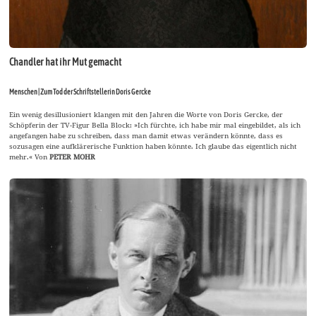
Chandler hat ihr Mut gemacht
Menschen | Zum Tod der Schriftstellerin Doris Gercke
Ein wenig desillusioniert klangen mit den Jahren die Worte von Doris Gercke, der
Schöpferin der TV-Figur Bella Block: »Ich fürchte, ich habe mir mal eingebildet, als ich
angefangen habe zu schreiben, dass man damit etwas verändern könnte, dass es
sozusagen eine aufklärerische Funktion haben könnte. Ich glaube das eigentlich nicht
mehr.« Von
PETER MOHR