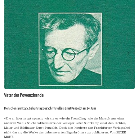
Vater der Powenzbande
Menschen | Zum 125. Geburtstag des Schriftstellers Ernst Penzoldt am 14. Juni
»Ehe er überhaupt sprach, wirkte er wie ein Fremdling, wie ein Mensch aus einer
anderen Welt.« So charakterisierte der Verleger Peter Suhrkamp einst den Dichter,
Maler und Bildhauer Ernst Penzoldt. Doch dies hinderte den Frankfurter Verlagschef
nicht daran, die Werke des liebenswerten Eigenbrötlers zu publizieren. Von
PETER
MOHR