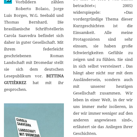
Vorbildern zählen
1
betrachtet«; 2005)
Roberto Bolańo, Jorge
4
widerspiegele: »Das
Luis Borges, W.G. Seebald und
vordergründige Thema dieser
Thomas Bernhard. Die
Kurzgeschichten ist die
brasilianische Schriftstellerin
Einsamkeit. Alle meine
Carola Saavedra befindet sich
Protagonisten sind sehr
daher in guter Gesellschaft. Mit
einsam, sie haben große
ihrem federleicht
Schwierigkeiten Gefühle zu
geschriebenen Roman
zeigen und zu fühlen. Sie sind
Landschaft mit Dromedar stellt
in sich selbst versteinert . Das
sie sich dem deutschen
hängt aber nicht nur mit dem
Lesepublikum vor.
BETTINA
Ausländersein, sondern auch
GUTIÈRREZ
hat mit ihr
mit unserer heutigen
gesprochen.
Gesellschaft zusammen. Wir
leben in einer Welt, in der wir
uns immer mehr isolieren, in
der wir immer weniger auf den
anderen angewiesen sind«,
erläutert sie das Anliegen ihrer
Geschichten.