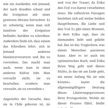
und von der Trauer, da Érika
wie ein Ausländer, wie jemand,
den Tod von Karen verarbeiten
der nach draußen schaut und
muss. Die reflexiven Passagen
die Ereignisse mit einer
beziehen sich auf meine beiden
gewissen Distanz betrachtet. Es
Hauptthemen, die Liebe und
ist schwierig, wenn man sich
den Tod. Es gibt einen Moment,
inmitten der Ereignisse
in dem Erika sagt, dass sie
befindet, darüber zu schreiben.
niemanden liebt und geliebt
Außerdem finde ich, dass einem
hat. Das ist das Tragischste, was
das Schreiben lehrt, sich in
einem Menschen passieren
jemand anderen
kann. Aber es ist auch ein
hineinzuversetzen und ihn zu
optimistisches Buch, weil Érika
verstehen. Das macht man
ihren Weg geht und dieses
auch, wenn man in einer
Nichts, in das sie am Ende geht,
anderen Kultur lebt. Man
ein neuer Anfang für sie sein
versucht nicht, sie zu
könnte«, lautet die
beurteilen, sondern man
allgemeingültigere Deutung
versucht, sie zu verstehen.«
dieses Läuterungsprozesses
ihrer Protagonistin. Wohin sie
Angesichts der Tatsache, dass
dieser Prozess führt, bleibt
sie in Chile geboren ist, im