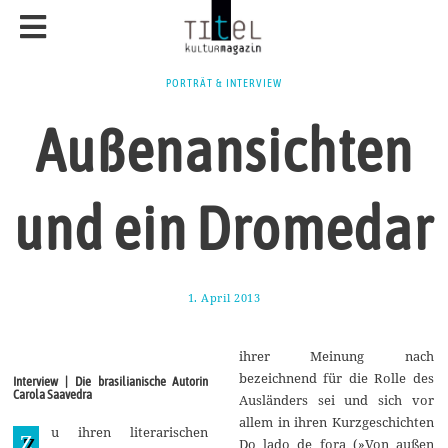
PORTRÄT & INTERVIEW
Außenansichten
und ein Dromedar
1. April 2013
1
1
.
J
ihrer Meinung nach
a
n
bezeichnend für die Rolle des
Interview | Die brasilianische Autorin
u
Carola Saavedra
Ausländers sei und sich vor
a
r
allem in ihren Kurzgeschichten
u ihren literarischen
2
Z
Do lado de fora (»Von außen
0