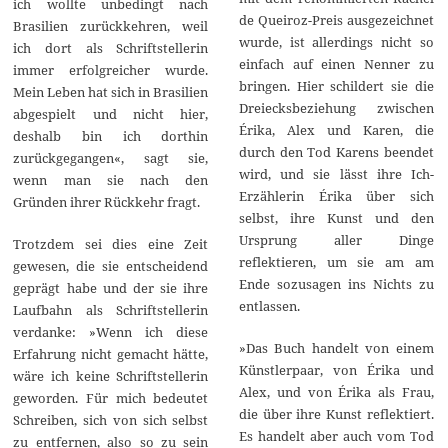
ich wollte unbedingt nach
de Queiroz-Preis ausgezeichnet
Brasilien zurückkehren, weil
wurde, ist allerdings nicht so
ich dort als Schriftstellerin
einfach auf einen Nenner zu
immer erfolgreicher wurde.
bringen. Hier schildert sie die
Mein Leben hat sich in Brasilien
Dreiecksbeziehung zwischen
abgespielt und nicht hier,
Érika, Alex und Karen, die
deshalb bin ich dorthin
durch den Tod Karens beendet
zurückgegangen«, sagt sie,
wird, und sie lässt ihre Ich-
wenn man sie nach den
Erzählerin Érika über sich
Gründen ihrer Rückkehr fragt.
selbst, ihre Kunst und den
Ursprung aller Dinge
Trotzdem sei dies eine Zeit
reflektieren, um sie am am
gewesen, die sie entscheidend
Ende sozusagen ins Nichts zu
geprägt habe und der sie ihre
entlassen.
Laufbahn als Schriftstellerin
verdanke: »Wenn ich diese
»Das Buch handelt von einem
Erfahrung nicht gemacht hätte,
Künstlerpaar, von Érika und
wäre ich keine Schriftstellerin
Alex, und von Érika als Frau,
geworden. Für mich bedeutet
die über ihre Kunst reflektiert.
Schreiben, sich von sich selbst
Es handelt aber auch vom Tod
zu entfernen, also so zu sein