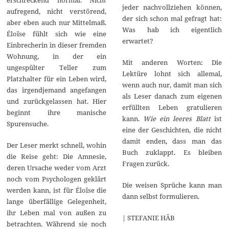
jeder nachvollziehen können,
aufregend, nicht verstörend,
der sich schon mal gefragt hat:
aber eben auch nur Mittelmaß.
Was hab ich eigentlich
Éloïse fühlt sich wie eine
erwartet?
Einbrecherin in dieser fremden
Wohnung, in der ein
Mit anderen Worten: Die
ungespülter Teller zum
Lektüre lohnt sich allemal,
Platzhalter für ein Leben wird,
wenn auch nur, damit man sich
das irgendjemand angefangen
als Leser danach zum eigenen
und zurückgelassen hat. Hier
erfüllten Leben gratulieren
beginnt ihre manische
kann.
Wie ein leeres Blatt
ist
Spurensuche.
eine der Geschichten, die nicht
damit enden, dass man das
Der Leser merkt schnell, wohin
Buch zuklappt. Es bleiben
die Reise geht: Die Amnesie,
Fragen zurück.
deren Ursache weder vom Arzt
noch vom Psychologen geklärt
Die weisen Sprüche kann man
werden kann, ist für Éloïse die
dann selbst formulieren.
lange überfällige Gelegenheit,
ihr Leben mal von außen zu
| STEFANIE HÄB
betrachten. Während sie noch