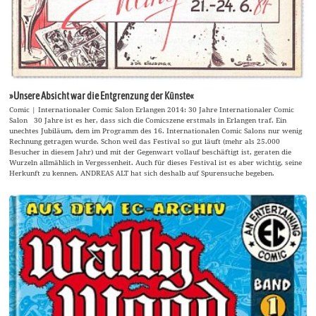
»Unsere Absicht war die Entgrenzung der Künste«
Comic | Internationaler Comic Salon Erlangen 2014: 30 Jahre Internationaler Comic
Salon 30 Jahre ist es her, dass sich die Comicszene erstmals in Erlangen traf. Ein
unechtes Jubiläum, dem im Programm des 16. Internationalen Comic Salons nur wenig
Rechnung getragen wurde. Schon weil das Festival so gut läuft (mehr als 25.000
Besucher in diesem Jahr) und mit der Gegenwart vollauf beschäftigt ist, geraten die
Wurzeln allmählich in Vergessenheit. Auch für dieses Festival ist es aber wichtig, seine
Herkunft zu kennen. ANDREAS ALT hat sich deshalb auf Spurensuche begeben.