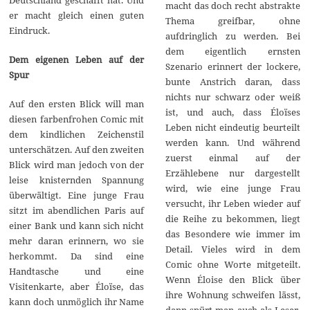
macht das doch recht abstrakte
er macht gleich einen guten
Thema greifbar, ohne
Eindruck.
aufdringlich zu werden. Bei
dem eigentlich ernsten
Dem eigenen Leben auf der
Szenario erinnert der lockere,
Spur
bunte Anstrich daran, dass
nichts nur schwarz oder weiß
Auf den ersten Blick will man
ist, und auch, dass Éloïses
diesen farbenfrohen Comic mit
Leben nicht eindeutig beurteilt
dem kindlichen Zeichenstil
werden kann. Und während
unterschätzen. Auf den zweiten
zuerst einmal auf der
Blick wird man jedoch von der
Erzählebene nur dargestellt
leise knisternden Spannung
wird, wie eine junge Frau
überwältigt. Eine junge Frau
versucht, ihr Leben wieder auf
sitzt im abendlichen Paris auf
die Reihe zu bekommen, liegt
einer Bank und kann sich nicht
das Besondere wie immer im
mehr daran erinnern, wo sie
Detail. Vieles wird in dem
herkommt. Da sind eine
Comic ohne Worte mitgeteilt.
Handtasche und eine
Wenn Éloise den Blick über
Visitenkarte, aber Éloïse, das
ihre Wohnung schweifen lässt,
kann doch unmöglich ihr Name
dann spürt man auch als Leser,