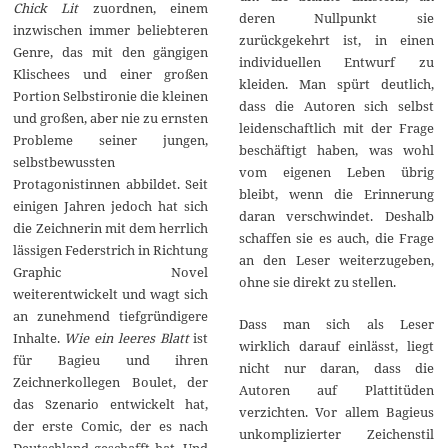
Chick Lit
zuordnen, einem
deren Nullpunkt sie
inzwischen immer beliebteren
zurückgekehrt ist, in einen
Genre, das mit den gängigen
individuellen Entwurf zu
Klischees und einer großen
kleiden. Man spürt deutlich,
Portion Selbstironie die kleinen
dass die Autoren sich selbst
und großen, aber nie zu ernsten
leidenschaftlich mit der Frage
Probleme seiner jungen,
beschäftigt haben, was wohl
selbstbewussten
vom eigenen Leben übrig
Protagonistinnen abbildet. Seit
bleibt, wenn die Erinnerung
einigen Jahren jedoch hat sich
daran verschwindet. Deshalb
die Zeichnerin mit dem herrlich
schaffen sie es auch, die Frage
lässigen Federstrich in Richtung
an den Leser weiterzugeben,
Graphic Novel
ohne sie direkt zu stellen.
weiterentwickelt und wagt sich
an zunehmend tiefgründigere
Dass man sich als Leser
Inhalte.
Wie ein leeres Blatt
ist
wirklich darauf einlässt, liegt
für Bagieu und ihren
nicht nur daran, dass die
Zeichnerkollegen Boulet, der
Autoren auf Plattitüden
das Szenario entwickelt hat,
verzichten. Vor allem Bagieus
der erste Comic, der es nach
unkomplizierter Zeichenstil
Deutschland geschafft hat. Und