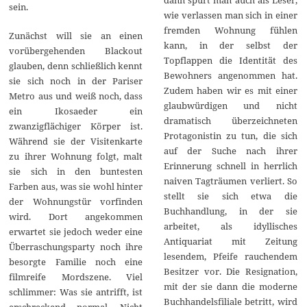
sein.
wie verlassen man sich in einer
fremden Wohnung fühlen
Zunächst will sie an einen
kann, in der selbst der
vorübergehenden Blackout
Topflappen die Identität des
glauben, denn schließlich kennt
Bewohners angenommen hat.
sie sich noch in der Pariser
Zudem haben wir es mit einer
Metro aus und weiß noch, dass
glaubwürdigen und nicht
ein Ikosaeder ein
dramatisch überzeichneten
zwanzigflächiger Körper ist.
Protagonistin zu tun, die sich
Während sie der Visitenkarte
auf der Suche nach ihrer
zu ihrer Wohnung folgt, malt
Erinnerung schnell in herrlich
sie sich in den buntesten
naiven Tagträumen verliert. So
Farben aus, was sie wohl hinter
stellt sie sich etwa die
der Wohnungstür vorfinden
Buchhandlung, in der sie
wird. Dort angekommen
arbeitet, als idyllisches
erwartet sie jedoch weder eine
Antiquariat mit Zeitung
Überraschungsparty noch ihre
lesendem, Pfeife rauchendem
besorgte Familie noch eine
Besitzer vor. Die Resignation,
filmreife Mordszene. Viel
mit der sie dann die moderne
schlimmer: Was sie antrifft, ist
Buchhandelsfiliale betritt, wird
erschreckend normal. Nicht