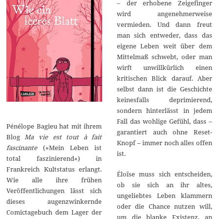
– der erhobene Zeigefinger
wird angenehmerweise
vermieden. Und dann freut
man sich entweder, dass das
eigene Leben weit über dem
Mittelmaß schwebt, oder man
wirft unwillkürlich einen
kritischen Blick darauf. Aber
selbst dann ist die Geschichte
keinesfalls deprimierend,
sondern hinterlässt in jedem
Fall das wohlige Gefühl, dass –
Pénélope Bagieu hat mit ihrem
garantiert auch ohne Reset-
Blog
Ma vie est tout à fait
Knopf – immer noch alles offen
fascinante
(»Mein Leben ist
ist.
total faszinierend«) in
Frankreich Kultstatus erlangt.
Éloïse muss sich entscheiden,
Wie alle ihre frühen
ob sie sich an ihr altes,
Veröffentlichungen lässt sich
ungeliebtes Leben klammern
dieses augenzwinkernde
oder die Chance nutzen will,
Comictagebuch dem Lager der
um die blanke Existenz, an