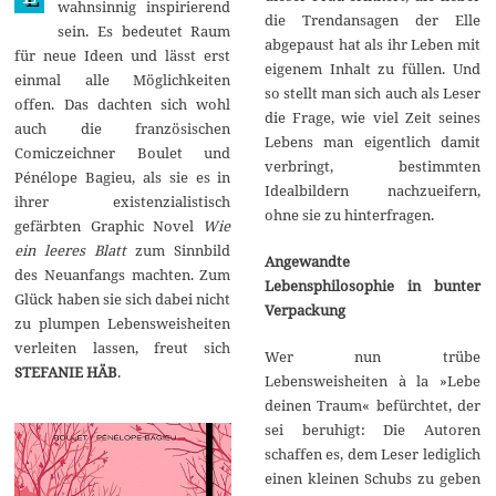
wahnsinnig inspirierend
4
die Trendansagen der Elle
sein. Es bedeutet Raum
abgepaust hat als ihr Leben mit
für neue Ideen und lässt erst
eigenem Inhalt zu füllen. Und
einmal alle Möglichkeiten
so stellt man sich auch als Leser
offen. Das dachten sich wohl
die Frage, wie viel Zeit seines
auch die französischen
Lebens man eigentlich damit
Comiczeichner Boulet und
verbringt, bestimmten
Pénélope Bagieu, als sie es in
Idealbildern nachzueifern,
ihrer existenzialistisch
ohne sie zu hinterfragen.
gefärbten Graphic Novel
Wie
ein leeres Blatt
zum Sinnbild
Angewandte
des Neuanfangs machten. Zum
Lebensphilosophie in bunter
Glück haben sie sich dabei nicht
Verpackung
zu plumpen Lebensweisheiten
verleiten lassen, freut sich
Wer nun trübe
STEFANIE HÄB
.
Lebensweisheiten à la »Lebe
deinen Traum« befürchtet, der
sei beruhigt: Die Autoren
schaffen es, dem Leser lediglich
einen kleinen Schubs zu geben