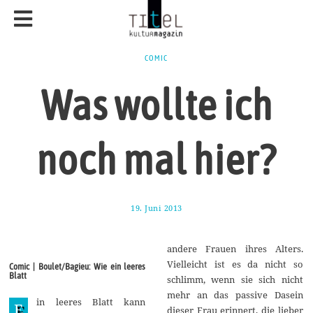
COMIC
Was wollte ich
noch mal hier?
19. Juni 2013
9
.
J
a
andere Frauen ihres Alters.
n
u
Vielleicht ist es da nicht so
Comic | Boulet/Bagieu: Wie ein leeres
a
Blatt
schlimm, wenn sie sich nicht
r
2
mehr an das passive Dasein
in leeres Blatt kann
0
E
dieser Frau erinnert, die lieber
1