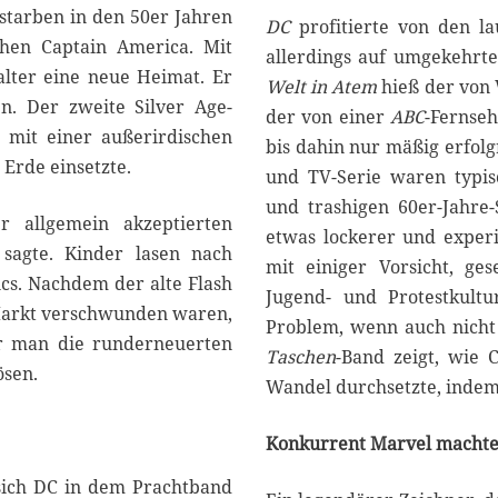
starben in den 50er Jahren
DC
profitierte von den l
schen Captain America. Mit
allerdings auf umgekehr
alter eine neue Heimat. Er
Welt in Atem
hieß der von 
n. Der zweite Silver Age-
der von einer
ABC
-Fernseh
 mit einer außerirdischen
bis dahin nur mäßig erfolg
 Erde einsetzte.
und TV-Serie waren typis
und trashigen 60er-Jahre
r allgemein akzeptierten
etwas lockerer und exper
 sagte. Kinder lasen nach
mit einiger Vorsicht, ge
cs. Nachdem der alte Flash
Jugend- und Protestkultu
 Markt verschwunden waren,
Problem, wenn auch nicht
er man die runderneuerten
Taschen
-Band zeigt, wie 
ösen.
Wandel durchsetzte, indem 
Konkurrent Marvel machte
 sich DC in dem Prachtband