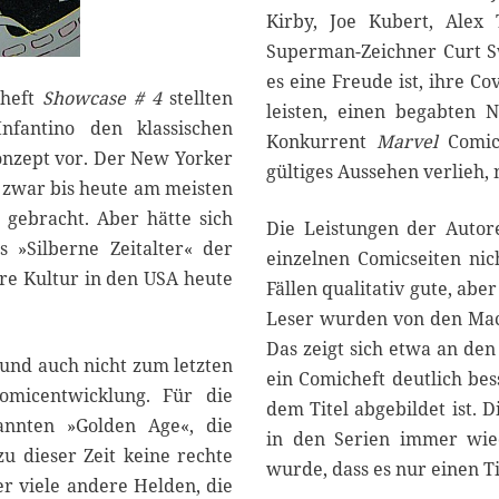
Kirby, Joe Kubert, Alex
Superman-Zeichner Curt Sw
es eine Freude ist, ihre C
cheft
Showcase # 4
stellten
leisten, einen begabten 
fantino den klassischen
Konkurrent
Marvel
Comic
onzept vor. Der New Yorker
gültiges Aussehen verlieh,
d zwar bis heute am meisten
gebracht. Aber hätte sich
Die Leistungen der Autor
s »Silberne Zeitalter« der
einzelnen Comicseiten nich
re Kultur in den USA heute
Fällen qualitativ gute, abe
Leser wurden von den Mac
Das zeigt sich etwa an de
 und auch nicht zum letzten
ein Comicheft deutlich bess
omicentwicklung. Für die
dem Titel abgebildet ist. 
annten »Golden Age«, die
in den Serien immer wied
u dieser Zeit keine rechte
wurde, dass es nur einen T
r viele andere Helden, die