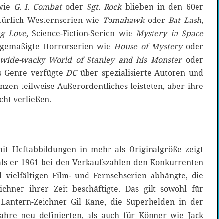
 wie
G. I. Combat
oder
Sgt. Rock
blieben in den 60er
atürlich Westernserien wie
Tomahawk
oder
Bat Lash
,
g Love
, Science-Fiction-Serien wie
Mystery in Space
 gemäßigte Horrorserien wie
House of Mystery
oder
wide-wacky World of Stanley and his Monster
oder
es Genre verfügte
DC
über spezialisierte Autoren und
enzen teilweise Außerordentliches leisteten, aber ihre
cht verließen.
it Heftabbildungen in mehr als Originalgröße zeigt
 als er 1961 bei den Verkaufszahlen den Konkurrenten
 vielfältigen Film- und Fernsehserien abhängte, die
ichner ihrer Zeit beschäftigte. Das gilt sowohl für
Lantern-Zeichner Gil Kane, die Superhelden in der
ahre neu definierten, als auch für Könner wie Jack