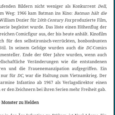
aufenden Bildern nicht weniger als Konkurrent
Dell
,
tem Weg: 1966 kam Batman ins Kino:
Batman hält die
William Dozier für 2
0th Century Fox
produzierte Film,
serie begleitet wurde. Das löste einen Höhenflug der
reichen Comicfigur aus, der bis heute anhält. Kinofilm
ch für den selbstironisch-verrückten, bonbonbunten
-Stil. In seinem Gefolge wurden auch die
DC
-Comics
imenteller. Ende der 60er Jahre wurden, wenn auch
sellschaftliche Veränderungen wie die entstandenen
ren und die Frauenemanzipation aufgegriffen. Ein
 nur für
DC
, war die Haltung zum Vietnamkrieg. Der
Carmine Infantino ab 1967 als Verlagsdirektor einen
er den Zeichnern bei ihren Serien mehr Freiheit gab.
 Monster zu Helden