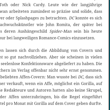
 Toth oder Nick Cardy. Leute wie der langjährige
an arbeiteten zumindest so präzise und solide, dass
over oder Splashpages zu betrachten.
DC
konnte es sich
Nachwuchskünstler wie John Romita, der später bei
s deren Aushängeschild
Spider-Man
sein bis heute
 nur bei langweiligen Romance-Comics einzusetzen.
en lassen sich durch die Abbildung von Covern und
t so gut nachvollziehen. Aber sie scheinen in vielen
r seelenlose Konfektionsware abgeliefert zu haben. Die
hern im Verlag offenbar nicht sehr ernst genommen.
n beliebten Affen-Covern: Man wusste bei
DC
, dass sich
er verkauft, wenn ein Affe, möglichst ein Gorilla, auf
Die Redakteure und Autoren hatten also keine Skrupel,
er Affen unterzubringen, bis die Regel eingeführt
itel pro Monat mit Gorilla auf dem Cover geben durfte.