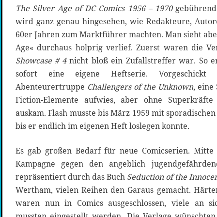
The Silver Age of DC Comics 1956 – 1970
gebührend s
wird ganz genau hingesehen, wie Redakteure, Auto
60er Jahren zum Marktführer machten. Man sieht aber,
Age« durchaus holprig verlief. Zuerst waren die V
Showcase # 4
nicht bloß ein Zufallstreffer war. So e
sofort eine eigene Heftserie. Vorgeschickt
Abenteurertruppe
Challengers of the Unknown
, eine
Fiction-Elemente aufwies, aber ohne Superkräft
auskam. Flash musste bis März 1959 mit sporadischen
bis er endlich im eigenen Heft loslegen konnte.
Es gab großen Bedarf für neue Comicserien. Mitte 
Kampagne gegen den angeblich jugendgefährdend
repräsentiert durch das Buch
Seduction of the Innoce
Wertham, vielen Reihen den Garaus gemacht. Härter
waren nun in Comics ausgeschlossen, viele an sic
mussten eingestellt werden. Die Verlage wünschten