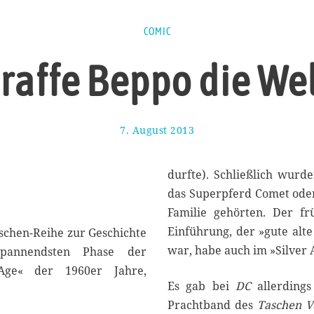
COMIC
raffe Beppo die Wel
7. August 2013
2
5
.
D
durfte). Schließlich wurd
e
das Superpferd Comet oder
z
Familie gehörten. Der fr
e
m
Einführung, der »gute alt
schen-Reihe zur Geschichte
b
war, habe auch im »Silver 
annendsten Phase der
e
 Age« der 1960er Jahre,
r
2
Es gab bei
DC
allerdings
0
Prachtband des
Taschen V
1