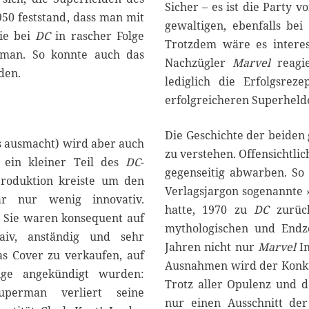
Sicher – es ist die Party v
50 feststand, dass man mit
gewaltigen, ebenfalls bei
sie bei
DC
in rascher Folge
Trotzdem wäre es intere
man. So konnte auch das
Nachzügler
Marvel
reagie
den.
lediglich die Erfolgsre
erfolgreicheren Superheld
Die Geschichte der beiden
hs ausmacht) wird aber auch
zu verstehen. Offensichtlic
 ein kleiner Teil des
DC
-
gegenseitig abwarben. So
Produktion kreiste um den
Verlagsjargon sogenannte »
r nur wenig innovativ.
hatte, 1970 zu
DC
zurück
 Sie waren konsequent auf
mythologischen und Endze
naiv, anständig und sehr
Jahren nicht nur
Marvel
In
as Cover zu verkaufen, auf
Ausnahmen wird der Konkur
nge angekündigt wurden:
Trotz aller Opulenz und d
uperman verliert seine
nur einen Ausschnitt der