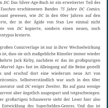
on
DC
. Das Silver-Age-Buch ist ein erweiterter Teil des
Taschen
erschienenen Bandes
75 Jahre DC Comics.
ssant gewesen, wie
DC
in den 60er Jahren auf den
rte, der in der Ägide von Stan Lee einmal nicht
zepte von
DC
kopierte, sondern einen neuen, noch
entypus kreierte.
 großen Comicverlage ist nur in ihrer Wechselwirkung
h ist, dass sie sich maßgebliche Künstler immer wieder
 kehrte Jack Kirby, nachdem er das im großspurigen
Marvel Age« fast im Alleingang auf die Beine gestellt
 und erschuf dort eine wiederum neue Art von
itcomics. Selbstverständlich war auch in den 60er
novator und
DC
ewiger Zweiter. Bis auf ganz wenige
rent aber ängstlich ausgespart und totgeschwiegen.
er großartigen Schauwerte sieht der Leser hier also
 Entwicklung des Superhelden-Genres. Und das ist