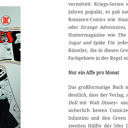
vermittelt: Kriegs-Serien
3
Jahren populär, es gab n
Romance-Comics wie
Youn
oder
Strange Adventures
,
Humormagazine wie
The 
Sugar and Spike
. Für jed
Künstler, die in diesen Gr
Fachgebiete in der Regel ni
Nur ein Affe pro Monat
Das großformatige Buch m
deutlich, dass der Verlag,
Dell
mit
Walt Disney
– und
sicherlich besten Comicze
Infantino und den Green 
zweiten Hälfte der 50er J