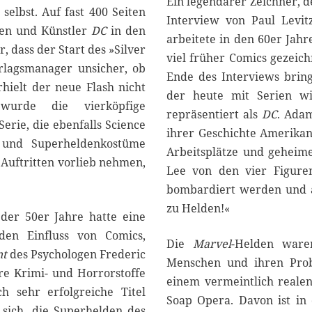
Ein legendärer Zeichner, d
elbst. Auf fast 400 Seiten
Interview von Paul Levit
ren und Künstler
DC
in den
arbeitete in den 60er Jahr
 dass der Start des »Silver
viel früher Comics gezeich
erlagsmanager unsicher, ob
Ende des Interviews brin
rhielt der neue Flash nicht
der heute mit Serien 
 wurde die vierköpfige
repräsentiert als
DC
. Adam
 Serie, die ebenfalls Science
ihrer Geschichte Amerikane
e und Superheldenkostüme
Arbeitsplätze und geheime
 Auftritten vorlieb nehmen,
Lee von den vier Figuren
bombardiert werden und a
zu Helden!«
der 50er Jahre hatte eine
en Einfluss von Comics,
Die
Marvel
-Helden waren
nt
des Psychologen Frederic
Menschen und ihren Prob
e Krimi- und Horrorstoffe
einem vermeintlich reale
h sehr erfolgreiche Titel
Soap Opera. Davon ist in 
 sich, die Superhelden des