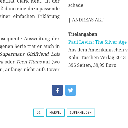
ntität Clark Kent! In der
schade.
ieß dann eine dazu passende
einer einfachen Erklärung
| ANDREAS ALT
Titelangaben
onsequente Ausweitung der
Paul Levitz: The Silver Age
genen Serie trat er auch in
Aus dem Amerikanischen v
Supermans Girlfriend Lois
Köln: Taschen Verlag 2013
ca
oder
Teen Titans
auf (wo
396 Seiten, 39,99 Euro
n, anfangs nicht aufs Cover
DC
MARVEL
SUPERHELDEN