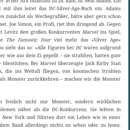
er in der Ära Infantino zu
DC
kam, ist Neal Adams. Ein
z mit ihm leitet das DC-Silver-Age-Buch ein. Adams
en zunächst als Werbegrafiker, hätte aber gern schon
net. Joe Simon, ein Profi, riet ihm dringend ab. Gegen
gt Levitz den großen Konkurrenten
Marvel
ins Spiel,
wie
The Fantastic Four
viel mehr das »Silver Age«
s sieht das so: »Alle Figuren bei
DC
waren aufgrund
r wie aus dem Ei gepellt – sie strahlten, hatten gute
 Identitäten. Bei
Marvel
überzeugte Jack Kirby Stan
, die ins Weltall fliegen, von kosmischen Strahlen
ls Monster zurückkehren – machen wir die Monster
 freilich nicht nur Monster, sondern wirklichen
lemen näher als die DC-Konkurrenz. Sie lebten in
n New York und führten dort ein Leben wie in einer
dem Band allerdings nichts zu sehen oder zu lesen.