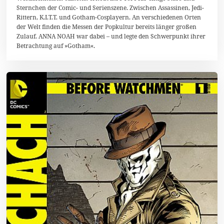
Sternchen der Comic- und Serienszene. Zwischen Assassinen, Jedi-
p
r
Rittern, K.I.T.T. und Gotham-Cosplayern. An verschiedenen Orten
i
der Welt finden die Messen der Popkultur bereits länger großen
l
Zulauf. ANNA NOAH war dabei – und legte den Schwerpunkt ihrer
2
0
Betrachtung auf »Gotham«.
1
9