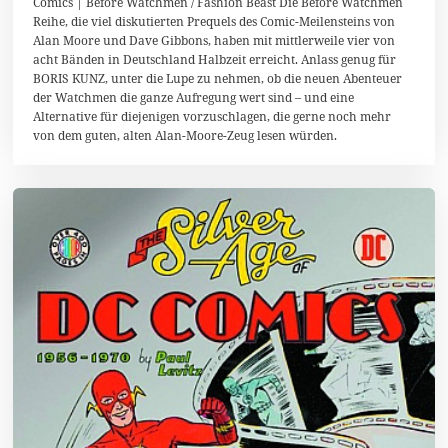
Comics | Before Watchmen / Fashion Beast Die Before Watchmen
.
Reihe, die viel diskutierten Prequels des Comic-Meilensteins von
D
Alan Moore und Dave Gibbons, haben mit mittlerweile vier von
e
z
acht Bänden in Deutschland Halbzeit erreicht. Anlass genug für
e
BORIS KUNZ, unter die Lupe zu nehmen, ob die neuen Abenteuer
m
der Watchmen die ganze Aufregung wert sind – und eine
b
e
Alternative für diejenigen vorzuschlagen, die gerne noch mehr
r
von dem guten, alten Alan-Moore-Zeug lesen würden.
2
0
1
3