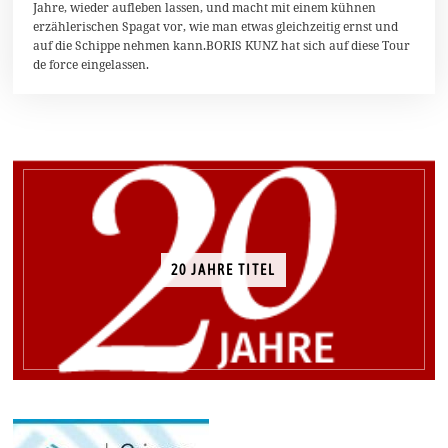
z
Jahre, wieder aufleben lassen, und macht mit einem kühnen
e
erzählerischen Spagat vor, wie man etwas gleichzeitig ernst und
m
auf die Schippe nehmen kann.BORIS KUNZ hat sich auf diese Tour
b
e
de force eingelassen.
r
2
0
1
3
20 JAHRE TITEL