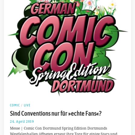
COMIC
/
LIVE
Sind Conventions nur für »echte Fans«?
24. April 2019
2
8
Messe | Comic Con Dortmund Spring Edition Dortmunds
.
Westfalenhallen öffneten erneut ihre Tore für einige Stars und
A