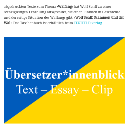
abgedruckten Texte zum Thema
›Walfang‹
hat Wolf Senff zu einer
sechzigseitigen Erzählung ausgestaltet, die einen Einblick in Geschichte
und derzeitige Situation des Walfangs gibt:
›Wolf Senff: Scammon und der
Wal‹
. Das Taschenbuch ist erhältlich beim
TEXTFELD verlag