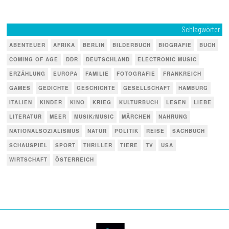
Schlagwörter
ABENTEUER
AFRIKA
BERLIN
BILDERBUCH
BIOGRAFIE
BUCH
COMING OF AGE
DDR
DEUTSCHLAND
ELECTRONIC MUSIC
ERZÄHLUNG
EUROPA
FAMILIE
FOTOGRAFIE
FRANKREICH
GAMES
GEDICHTE
GESCHICHTE
GESELLSCHAFT
HAMBURG
ITALIEN
KINDER
KINO
KRIEG
KULTURBUCH
LESEN
LIEBE
LITERATUR
MEER
MUSIK/MUSIC
MÄRCHEN
NAHRUNG
NATIONALSOZIALISMUS
NATUR
POLITIK
REISE
SACHBUCH
SCHAUSPIEL
SPORT
THRILLER
TIERE
TV
USA
WIRTSCHAFT
ÖSTERREICH