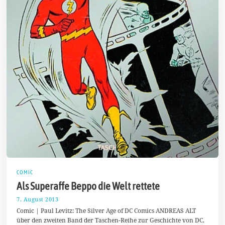
COMIC
Als Superaffe Beppo die Welt rettete
7. August 2013
2
5
Comic | Paul Levitz: The Silver Age of DC Comics ANDREAS ALT
.
über den zweiten Band der Taschen-Reihe zur Geschichte von DC,
D