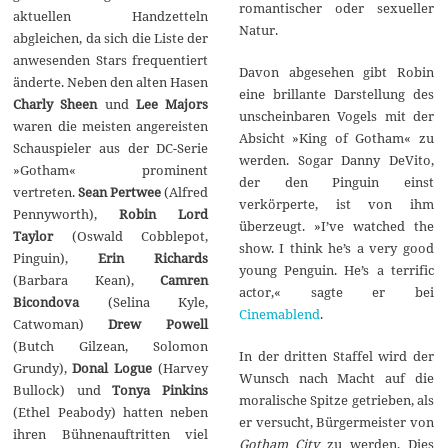
romantischer oder sexueller
aktuellen Handzetteln
Natur.
abgleichen, da sich die Liste der
anwesenden Stars frequentiert
Davon abgesehen gibt Robin
änderte. Neben den alten Hasen
eine brillante Darstellung des
Charly Sheen
und
Lee Majors
unscheinbaren Vogels mit der
waren die meisten angereisten
Absicht »King of Gotham« zu
Schauspieler aus der DC-Serie
werden. Sogar Danny DeVito,
»Gotham« prominent
der den Pinguin einst
vertreten.
Sean Pertwee
(Alfred
verkörperte, ist von ihm
Pennyworth),
Robin Lord
überzeugt. »I’ve watched the
Taylor
(Oswald Cobblepot,
show. I think he’s a very good
Pinguin),
Erin Richards
young Penguin. He’s a terrific
(Barbara Kean),
Camren
actor,« sagte er bei
Bicondova
(Selina Kyle,
Cinemablend
.
Catwoman)
Drew Powell
(Butch Gilzean, Solomon
In der dritten Staffel wird der
Grundy),
Donal Logue
(Harvey
Wunsch nach Macht auf die
Bullock) und
Tonya Pinkins
moralische Spitze getrieben, als
(Ethel Peabody) hatten neben
er versucht, Bürgermeister von
ihren Bühnenauftritten viel
Gotham City
zu werden. Dies