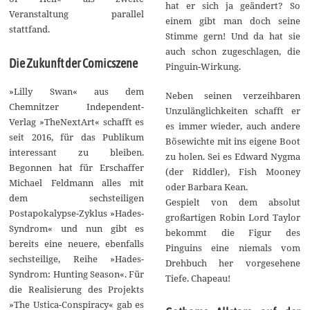
hat er sich ja geändert? So
Veranstaltung parallel
einem gibt man doch seine
stattfand.
Stimme gern! Und da hat sie
auch schon zugeschlagen, die
Die Zukunft der Comicszene
Pinguin-Wirkung.
»Lilly Swan« aus dem
Neben seinen verzeihbaren
Chemnitzer Independent-
Unzulänglichkeiten schafft er
Verlag »TheNextArt« schafft es
es immer wieder, auch andere
seit 2016, für das Publikum
Bösewichte mit ins eigene Boot
interessant zu bleiben.
zu holen. Sei es Edward Nygma
Begonnen hat für Erschaffer
(der Riddler), Fish Mooney
Michael Feldmann alles mit
oder Barbara Kean.
dem sechsteiligen
Gespielt von dem absolut
Postapokalypse-Zyklus »Hades-
großartigen Robin Lord Taylor
Syndrom« und nun gibt es
bekommt die Figur des
bereits eine neuere, ebenfalls
Pinguins eine niemals vom
sechsteilige, Reihe »Hades-
Drehbuch her vorgesehene
Syndrom: Hunting Season«. Für
Tiefe. Chapeau!
die Realisierung des Projekts
»The Ustica-Conspiracy« gab es