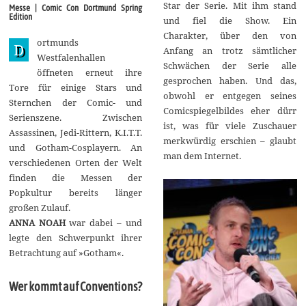
r
Star der Serie. Mit ihm stand
Messe | Comic Con Dortmund Spring
i
Edition
und fiel die Show. Ein
l
2
Charakter, über den von
ortmunds
0
D
Anfang an trotz sämtlicher
1
Westfalenhallen
9
Schwächen der Serie alle
öffneten erneut ihre
gesprochen haben. Und das,
Tore für einige Stars und
obwohl er entgegen seines
Sternchen der Comic- und
Comicspiegelbildes eher dürr
Serienszene. Zwischen
ist, was für viele Zuschauer
Assassinen, Jedi-Rittern, K.I.T.T.
merkwürdig erschien – glaubt
und Gotham-Cosplayern. An
man dem Internet.
verschiedenen Orten der Welt
finden die Messen der
Popkultur bereits länger
großen Zulauf.
ANNA NOAH
war dabei – und
legte den Schwerpunkt ihrer
Betrachtung auf »Gotham«.
Wer kommt auf Conventions?