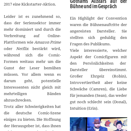
Gothams Allstars auf der
2017 eine Kickstarter-Aktion.
Bühne und im Gespräch
Leider ist es zunehmend so,
Ein Highlight der Convention
dass der Seriensektor immer
waren die Bühnenauftritte der
mehr dominiert und durch die
angereisten Darsteller. Sie
Verbreitung auf Online-
stellten sich geduldig den
Plattformen wie
Amazon Prime
Fragen des Publikums.
oder
Netflix
bestärkt wird,
Viele interessierte, welcher
während sich die Comic-
Aspekt der Comicfiguren mit
Formen weitaus mehr um die
den Persönlichkeiten der
Gunst der Leser bemühen
Darsteller übereinstimmt.
müssen. Vor allem wenn es
Großer Ehrgeiz (Robin),
darum geht, potentielle
Introvertiertheit aber keine
Interessenten nicht gleich mit
Schwäche (Camren), die Liebe
mehrteiligen Bänden
für jemanden (Sean), das weder
abzuschrecken.
gut noch schlecht sein (Donal),
Trotz aller Schwierigkeiten hat
Intuition (Erin).
die deutsche Comic-Szene
einiges zu bieten. Die Hoffnung
der Herausgeber ist, dass ihnen