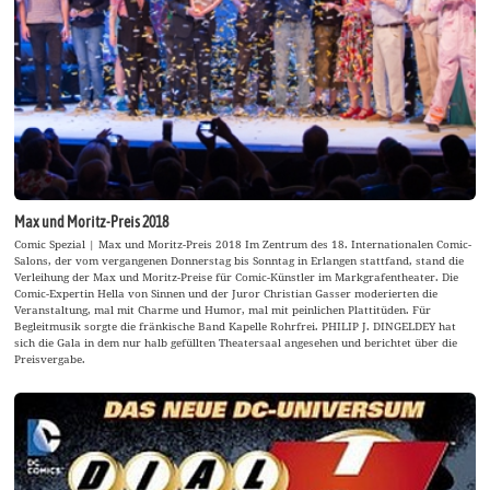
Max und Moritz-Preis 2018
Comic Spezial | Max und Moritz-Preis 2018 Im Zentrum des 18. Internationalen Comic-
Salons, der vom vergangenen Donnerstag bis Sonntag in Erlangen stattfand, stand die
Verleihung der Max und Moritz-Preise für Comic-Künstler im Markgrafentheater. Die
Comic-Expertin Hella von Sinnen und der Juror Christian Gasser moderierten die
Veranstaltung, mal mit Charme und Humor, mal mit peinlichen Plattitüden. Für
Begleitmusik sorgte die fränkische Band Kapelle Rohrfrei. PHILIP J. DINGELDEY hat
sich die Gala in dem nur halb gefüllten Theatersaal angesehen und berichtet über die
Preisvergabe.