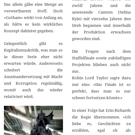
Das allein gäbe eine Menge an
zwölf Jahren und die
verwertbarem Stoff. Doch
anwesende Camren (Selina
»Gotham« wirkt von Anfang an,
Kyle) mit vierzehn Jahren den
als hätte es kein wirkliches
Dreh begannen und innerhalb
Konzept dahinter gegeben.
der Produktion erwachsen
geworden sind.
Gelegentlich gibt es
Kapitalismuskritik, was man so
Die Fragen nach dem
in dieser Serie eher nicht
Staffelfinale sowie zukünftigen
erwarten würde. Andererseits
Projekten blieben auch nicht
scheitert die
aus.
Auseinandersetzung mit Macht
Robin Lord Taylor sagte dazu
und Korruption regelmäßig,
nur eins: »Das Finale ist so
womit auch das wieder
perfekt, dass man es nur
relativiert wird.
schwer fortsetzen könnte.«
In einer Folge hat Erin Richards
die Regie übernommen. »Ich
liebe es, Geschichten zu
erzählen, egal ob als