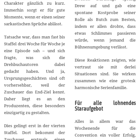
Charakter gänzlich zu kurz.
Drew auf und gab eine
Immerhin sorgt er für gute
spontane Kostprobe seiner
Momente, wenn er einen seiner
Rolle als Butch zum Besten,
sarkastischen Sprüche ablässt.
indem er allen drohte, dass
etwas Schlimmes passieren
Tatsache war, dass man fast bis
würde, wenn jemand die
Staffel drei Woche für Woche je
Bühnenumgebung verlässt.
eine Episode sah – und sich
fragte, was sich die
Diese Reaktionen zeigten, wie
Drehbuchautoren dabei
vertraut sie mit derlei
gedacht haben. Und ja,
Situationen sind. Sie wirken
Ursprungsgeschichten sind oft
zusammen wie eine grotesk
vorhersehbar, weil der
harmonische Serienfamilie.
Zuschauer das End-Ziel kennt.
Daher liegt es an den
Für alle lohnendes
Produzenten, diese besonders
Staraufgebot
einzigartig zu gestalten.
Alles in allem war das
Dies gelingt erst in der vierten
Wochenende für die
Staffel. Dort bekommt der
Convention ein voller Erfolg,
Zuschauer erstmals einen