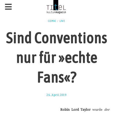
COMIC
/
LIVE
Sind Conventions
nur für »echte
Fans«?
24. April 2019
2
8
.
A
Robin Lord Taylor
wurde
der
p