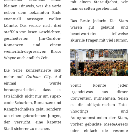
mit einem Staraufgebot, wie
kleinen Hinweis, was die Serie
man es selten gesehen hat.
neben dem bekannten Ende
eventuell aussagen wollen
Das Beste jedoch: Die Stars
könnte. Das wurde nach drei
waren gut gelaunt und
Staffeln von losen Geschichten,
beantworteten teilweise
gescheiterten Jim-Gordon-
skurrile Fragen mit viel Humor.
Romanzen und einem
weinerlich-depressiven Bruce
Wayne auch endlich Zeit.
Die Serie konzentrierte sich
mehr auf
Gotham City
. Auf
einmal wurde
Somit konnte jeder
herausgearbeitet, dass es
irgendetwas aus dieser
tatsächlich nicht nur um super-
Convention mitnehmen. Seien
coole Schurken, Romanzen und
es die obligatorischen Foto-
Kampftechniken geht, sondern
Shootings und
um einen gebrochenen Jungen,
Autogrammstunden der Stars,
der versucht, eine kaputte
vorher gebuchte Meet&Greets
Stadt sicherer zu machen.
oder einfach die gesamte