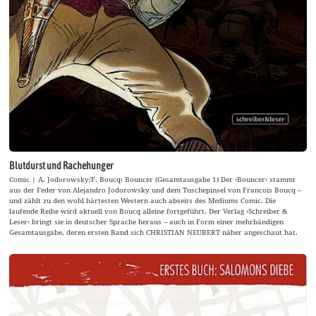
Blutdurst und Rachehunger
Comic | A. Jodorowsky/F. Boucq: Bouncer (Gesamtausgabe 1) Der ›Bouncer‹ stammt
aus der Feder von Alejandro Jodorowsky und dem Tuschepinsel von Francois Boucq –
und zählt zu den wohl härtesten Western auch abseits des Mediums Comic. Die
laufende Reihe wird aktuell von Boucq alleine fortgeführt. Der Verlag ›Schreiber &
Leser‹ bringt sie in deutscher Sprache heraus – auch in Form einer mehrbändigen
Gesamtausgabe, deren ersten Band sich CHRISTIAN NEUBERT näher angeschaut hat.