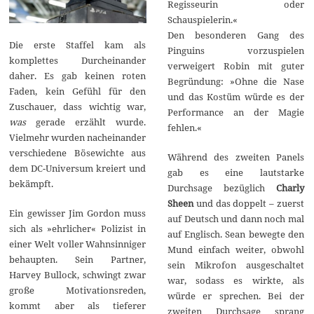
Regisseurin oder
Schauspielerin.«
Den besonderen Gang des
Die erste Staffel kam als
Pinguins vorzuspielen
komplettes Durcheinander
verweigert Robin mit guter
daher. Es gab keinen roten
Begründung: »Ohne die Nase
Faden, kein Gefühl für den
und das Kostüm würde es der
Zuschauer, dass wichtig war,
Performance an der Magie
was
gerade erzählt wurde.
fehlen.«
Vielmehr wurden nacheinander
verschiedene Bösewichte aus
Während des zweiten Panels
dem DC-Universum kreiert und
gab es eine lautstarke
bekämpft.
Durchsage bezüglich
Charly
Sheen
und das doppelt – zuerst
Ein gewisser Jim Gordon muss
auf Deutsch und dann noch mal
sich als »ehrlicher« Polizist in
auf Englisch. Sean bewegte den
einer Welt voller Wahnsinniger
Mund einfach weiter, obwohl
behaupten. Sein Partner,
sein Mikrofon ausgeschaltet
Harvey Bullock, schwingt zwar
war, sodass es wirkte, als
große Motivationsreden,
würde er sprechen. Bei der
kommt aber als tieferer
zweiten Durchsage sprang