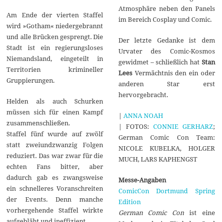
Atmosphäre neben den Panels
Am Ende der vierten Staffel
im Bereich Cosplay und Comic.
wird »Gotham« niedergebrannt
und alle Brücken gesprengt. Die
Der letzte Gedanke ist dem
Stadt ist ein regierungsloses
Urvater des Comic-Kosmos
Niemandsland, eingeteilt in
gewidmet – schließlich hat
Stan
Territorien krimineller
Lees
Vermächtnis den ein oder
Gruppierungen.
anderen Star erst
hervorgebracht.
Helden als auch Schurken
müssen sich für einen Kampf
|
ANNA NOAH
zusammenschließen.
| FOTOS:
CONNIE GERHARZ
;
Staffel fünf wurde auf zwölf
German Comic Con Team:
statt zweiundzwanzig Folgen
NICOLE KUBELKA, HOLGER
reduziert. Das war zwar für die
MUCH, LARS KAPHENGST
echten Fans bitter, aber
dadurch gab es zwangsweise
Messe-Angaben
ein schnelleres Voranschreiten
ComicCon Dortmund Spring
der Events. Denn manche
Edition
vorhergehende Staffel wirkte
German Comic Con
ist eine
aufgebläht und ineffizient.