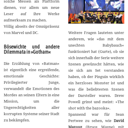
solche Messen als Plattform
dienen, vor allem um neue
Leser auf ihre Werke
aufmerksam zu machen.
Völlig abseits der Omnipräsenz
von Marvel und DC.
Weitere Fragen lauteten unter
anderem, wie »das mit dem
unechten Babybauch«
Bösewichte und andere
Dilemmata in »Gotham«
funktioniert hat (Gurte), ob sie
sich innerhalb der Serie weitere
Die Erzählung von »Batman«
Szenen gewünscht hätten, wie
ist eigentlich eine ergreifende,
sie sich am Set verstanden
emotionale Geschichte:
haben, ob der Pinguin wirklich
Privilegierter Junge,
ein herzloses Monster ist und
verwandelt die Emotionen des
was die beliebtesten Szenen
Mordes an seinen Eltern in eine
der Darsteller waren. Drew
Mission, um die
Powell grinst und meint: »The
Ungerechtigkeiten aller
shot with the bazooka«.
korrupten Systeme seiner Stadt
Spannend war für Sean
zu bekämpfen.
Pertwee zu sehen, wie
David
Mazouz
(Bruce Wayne) mit