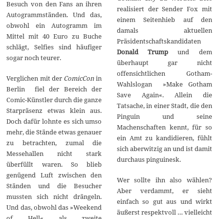
Besuch von den Fans an ihren
realisiert der Sender Fox mit
Autogrammständen. Und das,
einem Seitenhieb auf den
obwohl ein Autogramm im
damals aktuellen
Mittel mit 40 Euro zu Buche
Präsidentschaftskandidaten
schlägt, Selfies sind häufiger
Donald Trump
und dem
sogar noch teurer.
überhaupt gar nicht
offensichtlichen Gotham-
Verglichen mit der
ComicCon
in
Wahlslogan »Make Gotham
Berlin fiel der Bereich der
Save Again«. Allein die
Comic-Künstler durch die ganze
Tatsache, in einer Stadt, die den
Starpräsenz etwas klein aus.
Pinguin und seine
Doch dafür lohnte es sich umso
Machenschaften kennt, für so
mehr, die Stände etwas genauer
ein Amt zu kandidieren, fühlt
zu betrachten, zumal die
sich aberwitzig an und ist damit
Messehallen nicht stark
durchaus pinguinesk.
überfüllt waren. So blieb
genügend Luft zwischen den
Wer sollte ihn also wählen?
Ständen und die Besucher
Aber verdammt, er sieht
mussten sich nicht drängeln.
einfach so gut aus und wirkt
Und das, obwohl das »Weekend
äußerst respektvoll … vielleicht
of Hell« als zweite