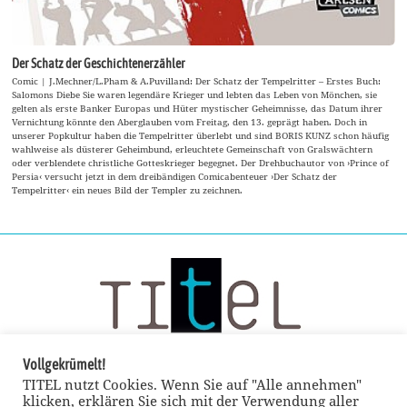
Der Schatz der Geschichtenerzähler
Comic | J.Mechner/L.Pham & A.Puvilland: Der Schatz der Tempelritter – Erstes Buch:
Salomons Diebe Sie waren legendäre Krieger und lebten das Leben von Mönchen, sie
gelten als erste Banker Europas und Hüter mystischer Geheimnisse, das Datum ihrer
Vernichtung könnte den Aberglauben vom Freitag, den 13. geprägt haben. Doch in
unserer Popkultur haben die Tempelritter überlebt und sind BORIS KUNZ schon häufig
wahlweise als düsterer Geheimbund, erleuchtete Gemeinschaft von Gralswächtern
oder verblendete christliche Gotteskrieger begegnet. Der Drehbuchautor von ›Prince of
Persia‹ versucht jetzt in dem dreibändigen Comicabenteuer ›Der Schatz der
Tempelritter‹ ein neues Bild der Templer zu zeichnen.
Vollgekrümelt!
TITEL nutzt Cookies. Wenn Sie auf "Alle annehmen"
klicken, erklären Sie sich mit der Verwendung aller