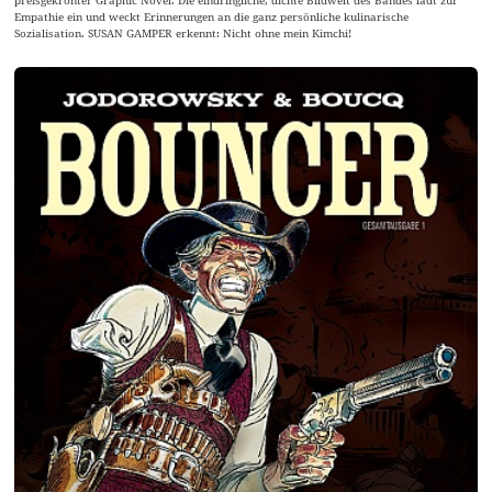
preisgekrönter Graphic Novel. Die eindringliche, dichte Bildwelt des Bandes lädt zur
Empathie ein und weckt Erinnerungen an die ganz persönliche kulinarische
Sozialisation. SUSAN GAMPER erkennt: Nicht ohne mein Kimchi!