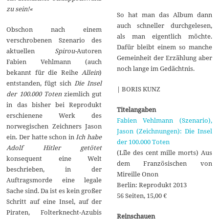
zu sein!«
So hat man das Album dann
auch schneller durchgelesen,
Obschon nach einem
als man eigentlich möchte.
verschrobenen Szenario des
Dafür bleibt einem so manche
aktuellen
Spirou-
Autoren
Gemeinheit der Erzählung aber
Fabien Vehlmann (auch
noch lange im Gedächtnis.
bekannt für die Reihe
Allein
)
entstanden, fügt sich
Die Insel
| BORIS KUNZ
der 100.000 Toten
ziemlich gut
in das bisher bei Reprodukt
Titelangaben
erschienene Werk des
Fabien Vehlmann (Szenario),
norwegischen Zeichners Jason
Jason (Zeichnungen): Die Insel
ein. Der hatte schon in
Ich habe
der 100.000 Toten
Adolf Hitler getötet
(L`île des cent mille morts) Aus
konsequent eine Welt
dem Französischen von
beschrieben, in der
Mireille Onon
Auftragsmorde eine legale
Berlin: Reprodukt 2013
Sache sind. Da ist es kein großer
56 Seiten, 15,00 €
Schritt auf eine Insel, auf der
Piraten, Folterknecht-Azubis
Reinschauen