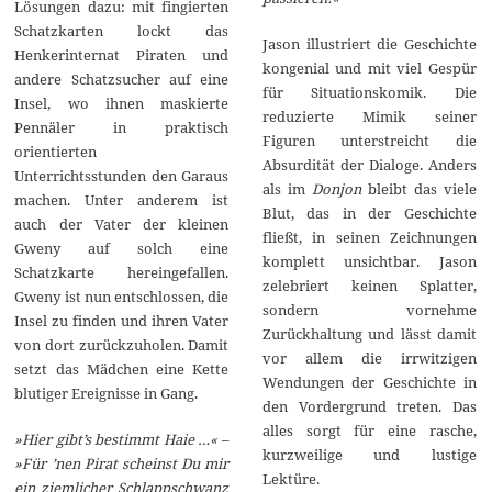
Lösungen dazu: mit fingierten
Schatzkarten lockt das
Jason illustriert die Geschichte
Henkerinternat Piraten und
kongenial und mit viel Gespür
andere Schatzsucher auf eine
für Situationskomik. Die
Insel, wo ihnen maskierte
reduzierte Mimik seiner
Pennäler in praktisch
Figuren unterstreicht die
orientierten
Absurdität der Dialoge. Anders
Unterrichtsstunden den Garaus
als im
Donjon
bleibt das viele
machen. Unter anderem ist
Blut, das in der Geschichte
auch der Vater der kleinen
fließt, in seinen Zeichnungen
Gweny auf solch eine
komplett unsichtbar. Jason
Schatzkarte hereingefallen.
zelebriert keinen Splatter,
Gweny ist nun entschlossen, die
sondern vornehme
Insel zu finden und ihren Vater
Zurückhaltung und lässt damit
von dort zurückzuholen. Damit
vor allem die irrwitzigen
setzt das Mädchen eine Kette
Wendungen der Geschichte in
blutiger Ereignisse in Gang.
den Vordergrund treten. Das
alles sorgt für eine rasche,
»Hier gibt’s bestimmt Haie …« –
kurzweilige und lustige
»Für ’nen Pirat scheinst Du mir
Lektüre.
ein ziemlicher Schlappschwanz