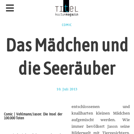
COMIC
Das Mädchen und
die Seeräuber
10. Juli 2013
2
0
.
D
entschlossenen und
e
z
knallharten kleinen Mädchen
Comic | Vehlmann/Jason: Die Insel der
e
100.000 Toten
aufgemischt werden. Wie
m
b
immer bevölkert Jason seine
e
Bilderwelt mit Tiergesichtern,
r