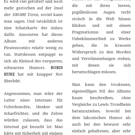
Es wird viel gefoltert und noch
2
die mit ihren leeren,
mehr gestorben auf der
Insel
0
pupillenlosen Augen recht
1
der 100.000 Toten
, soviel kann
3
stoisch in die Welt hinaus
man sagen. Und tatsächlich ist
blicken und mit einem
eine Schatzkarte der Anlass
Pragmatismus und einer
dafür. Ansonsten hat dieses
Unbekümmertheit zu Werke
Album mit anderen
gehen, die in krassem
Piratencomics relativ wenig zu
Widerspruch zu den Morden
tun. Stattdessen entpuppt es
und Verstümmelungen stehen,
sich als Kleinod des verqueren,
mit denen sie sich
schwarzen Humors.
BORIS
herumschlagen müssen.
KUNZ
hat mit knapper Not
überlebt.
Man kann den trockenen,
eigenwilligen Stil des Albums
Angenommen, man wäre der
kaum beschreiben, ohne
Leiter eines Internats für
Vergleiche zu Lewis Trondheim
Folterknechte, Henker und
heranzuziehen. Sowohl bei
Scharfrichter, und die Zeiten
dem lakonischen Humor als
würden zulassen, dass das
auch bei den bewusst sehr
Internat gut besucht ist: Man
einfach gehaltenen, aber sehr
hätte mit Sicherheit mit einigen