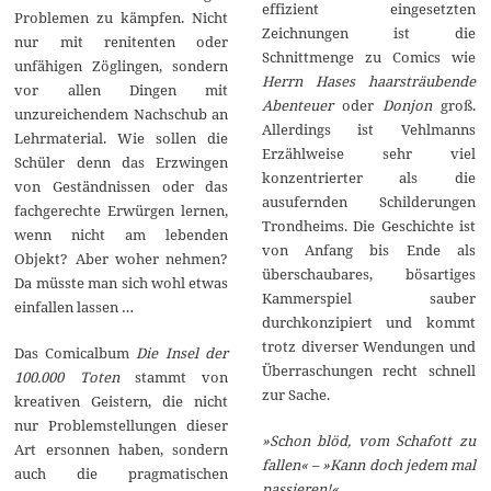
effizient eingesetzten
Problemen zu kämpfen. Nicht
Zeichnungen ist die
nur mit renitenten oder
Schnittmenge zu Comics wie
unfähigen Zöglingen, sondern
Herrn Hases haarsträubende
vor allen Dingen mit
Abenteuer
oder
Donjon
groß.
unzureichendem Nachschub an
Allerdings ist Vehlmanns
Lehrmaterial. Wie sollen die
Erzählweise sehr viel
Schüler denn das Erzwingen
konzentrierter als die
von Geständnissen oder das
ausufernden Schilderungen
fachgerechte Erwürgen lernen,
Trondheims. Die Geschichte ist
wenn nicht am lebenden
von Anfang bis Ende als
Objekt? Aber woher nehmen?
überschaubares, bösartiges
Da müsste man sich wohl etwas
Kammerspiel sauber
einfallen lassen …
durchkonzipiert und kommt
trotz diverser Wendungen und
Das Comicalbum
Die Insel der
Überraschungen recht schnell
100.000 Toten
stammt von
zur Sache.
kreativen Geistern, die nicht
nur Problemstellungen dieser
»Schon blöd, vom Schafott zu
Art ersonnen haben, sondern
fallen« – »Kann doch jedem mal
auch die pragmatischen
passieren!«