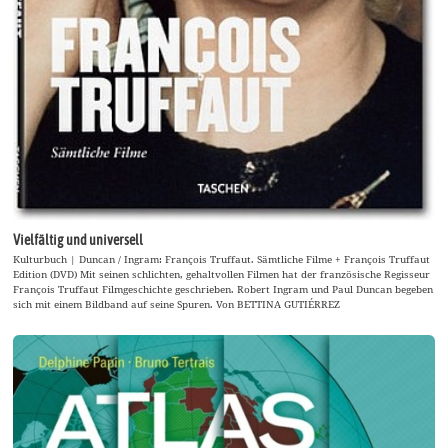
Vielfältig und universell
Kulturbuch | Duncan / Ingram: François Truffaut. Sämtliche Filme + François Truffaut
Edition (DVD) Mit seinen schlichten, gehaltvollen Filmen hat der französische Regisseur
François Truffaut Filmgeschichte geschrieben. Robert Ingram und Paul Duncan begeben
sich mit einem Bildband auf seine Spuren. Von BETTINA GUTIÉRREZ