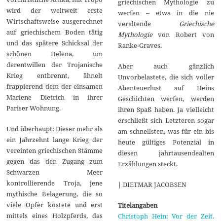
griechischen Mythologie zu
wird der weltweit erste
werfen – etwa in die nie
Wirtschaftsweise ausgerechnet
veraltende
Griechische
auf griechischem Boden tätig
Mythologie
von Robert von
und das spätere Schicksal der
Ranke-Graves.
schönen Helena, um
derentwillen der Trojanische
Aber auch gänzlich
Krieg entbrennt, ähnelt
Unvorbelastete, die sich voller
frappierend dem der einsamen
Abenteuerlust auf Heins
Marlene Dietrich in ihrer
Geschichten werfen, werden
Pariser Wohnung.
ihren Spaß haben. Ja vielleicht
erschließt sich Letzteren sogar
Und überhaupt: Dieser mehr als
am schnellsten, was für ein bis
ein Jahrzehnt lange Krieg der
heute gültiges Potenzial in
vereinten griechischen Stämme
diesen jahrtausendealten
gegen das den Zugang zum
Erzählungen steckt.
Schwarzen Meer
kontrollierende Troja, jene
| DIETMAR JACOBSEN
mythische Belagerung, die so
viele Opfer kostete und erst
Titelangaben
mittels eines Holzpferds, das
Christoph Hein: Vor der Zeit.