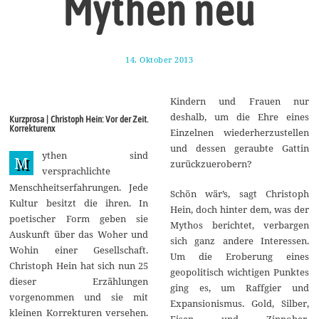
Mythen neu
14. Oktober 2013
2
3
.
D
Kindern und Frauen nur
e
z
deshalb, um die Ehre eines
Kurzprosa | Christoph Hein: Vor der Zeit.
e
Korrekturenx
Einzelnen wiederherzustellen
m
b
und dessen geraubte Gattin
ythen sind
e
M
zurückzuerobern?
r
versprachlichte
2
Menschheitserfahrungen. Jede
0
Schön wär’s, sagt Christoph
1
Kultur besitzt die ihren. In
Hein, doch hinter dem, was der
3
poetischer Form geben sie
Mythos berichtet, verbargen
Auskunft über das Woher und
sich ganz andere Interessen.
Wohin einer Gesellschaft.
Um die Eroberung eines
Christoph Hein hat sich nun 25
geopolitisch wichtigen Punktes
dieser Erzählungen
ging es, um Raffgier und
vorgenommen und sie mit
Expansionismus. Gold, Silber,
kleinen Korrekturen versehen.
Eisen und Zinnober,