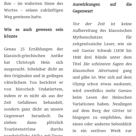
ihm – im wahrsten Sinne des
Auswirkungen auf die
Wortes – seinen zukünftigen
Gegenwart
Weg gewiesen hatte.
Vor der Zeit
ist keine
Wie es auch gewesen sein
Aufbereitung des klasssischen
könnte
Mythenschatzes für
zeitgenössische Leser, wie sie
Genau 25 Erzählungen der
seit Gustav Schwab (1838 bis
klassisch-griechischen Antike
1840 drei Bände unter dem
hat Christoph Hein sich
Titel
Die schönsten Sagen des
ausgesucht. Scheinbar dicht an
klassischen Altertums
) gang
den Originalen und in gediegen
und gäbe ist. Wer sich auf dem
väterlichem Ton berichtet er
Olymp schon etwas auskennt,
von historisch Undatiertem,
wird zweifellos mehr Genuss
indem er es nicht als aus der
beim Lesen der Heinschen
Zeit Gefallenes behandelt,
Variationen haben. Neulingen
sondern ganz dicht an unsere
auf dem Berg der Götter ist
Gegenwart heranholt. Da
hingegen zu empfehlen, den
ziehen dann plötzlich
einen oder anderen Seitenblick
Touristenströme durchs
in ein seriöses Werk zur
vorchristliche Attika, mit Tropo