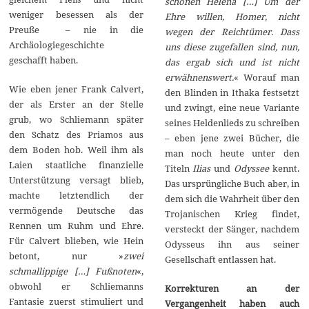
schönen Helena […] Um der
weniger besessen als der
Ehre willen, Homer, nicht
Preuße – nie in die
wegen der Reichtümer. Dass
Archäologiegeschichte
uns diese zugefallen sind, nun,
geschafft haben.
das ergab sich und ist nicht
erwähnenswert.
« Worauf man
Wie eben jener Frank Calvert,
den Blinden in Ithaka festsetzt
der als Erster an der Stelle
und zwingt, eine neue Variante
grub, wo Schliemann später
seines Heldenlieds zu schreiben
den Schatz des Priamos aus
– eben jene zwei Bücher, die
dem Boden hob. Weil ihm als
man noch heute unter den
Laien staatliche finanzielle
Titeln
Ilias
und
Odyssee
kennt.
Unterstützung versagt blieb,
Das ursprüngliche Buch aber, in
machte letztendlich der
dem sich die Wahrheit über den
vermögende Deutsche das
Trojanischen Krieg findet,
Rennen um Ruhm und Ehre.
versteckt der Sänger, nachdem
Für Calvert blieben, wie Hein
Odysseus ihn aus seiner
betont, nur »
zwei
Gesellschaft entlassen hat.
schmallippige […] Fußnoten
«,
obwohl er Schliemanns
Korrekturen an der
Fantasie zuerst stimuliert und
Vergangenheit haben auch