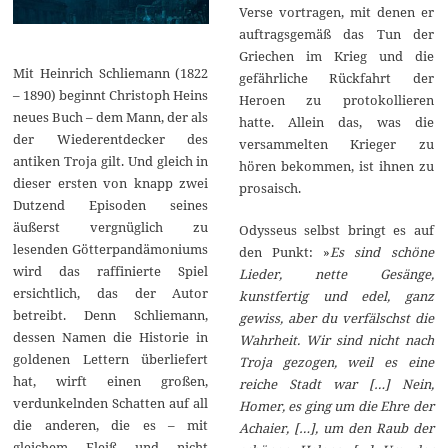
Verse vortragen, mit denen er
auftragsgemäß das Tun der
Griechen im Krieg und die
Mit Heinrich Schliemann (1822
gefährliche Rückfahrt der
– 1890) beginnt Christoph Heins
Heroen zu protokollieren
neues Buch – dem Mann, der als
hatte. Allein das, was die
der Wiederentdecker des
versammelten Krieger zu
antiken Troja gilt. Und gleich in
hören bekommen, ist ihnen zu
dieser ersten von knapp zwei
prosaisch.
Dutzend Episoden seines
äußerst vergnüglich zu
Odysseus selbst bringt es auf
lesenden Götterpandämoniums
den Punkt: »
Es sind schöne
wird das raffinierte Spiel
Lieder, nette Gesänge,
ersichtlich, das der Autor
kunstfertig und edel, ganz
betreibt. Denn Schliemann,
gewiss, aber du verfälschst die
dessen Namen die Historie in
Wahrheit. Wir sind nicht nach
goldenen Lettern überliefert
Troja gezogen, weil es eine
hat, wirft einen großen,
reiche Stadt war […] Nein,
verdunkelnden Schatten auf all
Homer, es ging um die Ehre der
die anderen, die es – mit
Achaier, […], um den Raub der
gleichem Fleiß und nicht