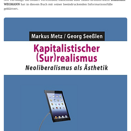
WEGMANN
hat in diesem Buch mit seiner beeindruckenden Informationsfülle
geblättert.