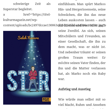
schwierige Zeit als
einfühlsam. Man spürt Markos
1
7
Superstar begleitet.
Hin- und Hergerissensein, seine
a href=“https://titel-
Schwächen, die ihn das neue
kulturmagazin.net/wp-
Leben auskosten lassen – auch
content/uploads/bc2497dccae130063cf05d2565bbe84786c48e791.jpg“>
auf Kosten anderer. Aber auch
seine Zweifel. An sich, seinen
Mitschülern und Freunden, an
einer Gesellschaft, die ihn zu
dem macht, was er nicht ist.
Und nebenher träumt er seinen
großen Traum weiter: Er
möchte seinen Vater finden, der
ihn und die Mutter verlassen
hat, als Marko noch ein Baby
war.
Aufstieg und Ausstieg
Wie würde man selbst mit so
viel Macht, Ruhm und Ansehen