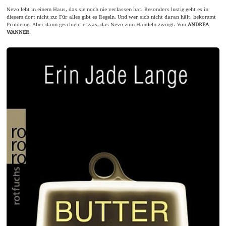
Nevo lebt in einem Haus, das sie noch nie verlassen hat. Besonders lustig geht es in
diesem dort nicht zu: Für alles gibt es Regeln. Und wer sich nicht daran hält, bekommt
Probleme. Aber dann geschieht etwas, das Nevo zum Handeln zwingt. Von
ANDREA
WANNER