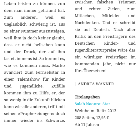
zwischen falschen Träumen
Leben leisten zu können, von
und echten Zielen, zum
dem man immer geträumt hat.
Mitlachen, Mitleiden und
Zum anderen, weil es
Nachdenken. Und er schreibt
unglaublich schwierig ist, aus
sie auf Deutsch. Nach aller
so einer Nummer auszusteigen,
Kritik an den Preisträgern des
weil ihm ja doch keiner glaubt,
Deutschen Kinder- und
dass er nicht hellsehen kann
Jugendliteraturpreise wäre das
und der Druck, der auf ihm
ein würdiger Preisträger im
lastet, immens ist. So kommt es,
kommenden Jahr, nicht nur
wie es kommen muss. Marko
fürs Übersetzen!
avanciert zum Fernsehstar in
einer Talentshow für Kinder
| ANDREA WANNER
und Jugendliche. Zufälle
kommen ihm zu Hilfe, er, der
Titelangaben
so wenig in die Zukunft blicken
Salah Naoura: Star
kann wie alle anderen, trifft mit
Weinheim: Beltz 2013
seinen »Prophezeiungen« doch
208 Seiten, 12,95 €
immer wieder ins Schwarze.
Ab 11 Jahren