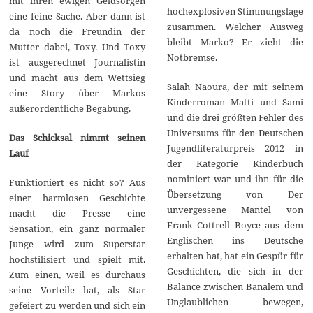
mit ihren ewigen Geldsorgen
hochexplosiven Stimmungslage
eine feine Sache. Aber dann ist
zusammen. Welcher Ausweg
da noch die Freundin der
bleibt Marko? Er zieht die
Mutter dabei, Toxy. Und Toxy
Notbremse.
ist ausgerechnet Journalistin
und macht aus dem Wettsieg
Salah Naoura, der mit seinem
eine Story über Markos
Kinderroman Matti und Sami
außerordentliche Begabung.
und die drei größten Fehler des
Universums für den Deutschen
Das Schicksal nimmt seinen
Jugendliteraturpreis 2012 in
Lauf
der Kategorie Kinderbuch
nominiert war und ihn für die
Funktioniert es nicht so? Aus
Übersetzung von Der
einer harmlosen Geschichte
unvergessene Mantel von
macht die Presse eine
Frank Cottrell Boyce aus dem
Sensation, ein ganz normaler
Englischen ins Deutsche
Junge wird zum Superstar
erhalten hat, hat ein Gespür für
hochstilisiert und spielt mit.
Geschichten, die sich in der
Zum einen, weil es durchaus
Balance zwischen Banalem und
seine Vorteile hat, als Star
Unglaublichen bewegen,
gefeiert zu werden und sich ein