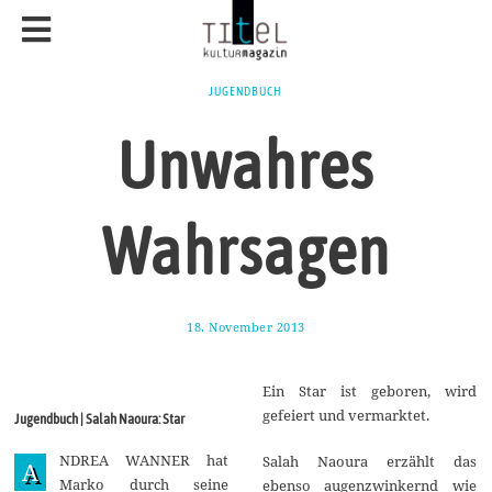
JUGENDBUCH
Unwahres
Wahrsagen
18. November 2013
1
7
.
A
Ein Star ist geboren, wird
u
g
gefeiert und vermarktet.
Jugendbuch | Salah Naoura: Star
u
s
NDREA WANNER hat
t
Salah Naoura erzählt das
A
2
Marko durch seine
ebenso augenzwinkernd wie
0