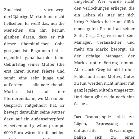
umgehen? Wer würde nicht
den Verlockungen erliegen, die
Zunächst vorneweg:
ein Leben als Star mit sich
der12jährige Marko kann nicht
bringt? Marko hat zum Glück
hellsehen. Er weiß das, nur die
einen guten Freund an seiner
Menschen um ihn herum
Seite, Greg. Greg wird auch sein
glauben daran, dass er mit
Manager, verlässlicher und
dieser übersinnlichen Gabe
mehr um Marko besorgt, als
gesegnet ist. Begonnen hat es
der richtige Manager, der
eigentlich ganz harmlos beim
Marko unter Vertrag nimmt.
Geburtstag seiner Mutter (die
Aber auch Greg ist nicht ohne
erst ihren 30sten feierte und
Fehler und seine Motive, Gutes
somit eine sehr junge und
zu tun, werden nicht immer mit
außerdem alleinerziehende
ganz legalen Mitteln umgesetzt.
Mutter ist) auf der
Und dann gibt es da noch eine
Pferderennbahn, wo Marko ein
Sache …
Gespräch mitgehhört hat. Er
bewegt daraufhin seine Mutter
Das Drama spitzt sich zu.
dazu, auf ein Außenseiterpferd
Lügen, Erpressung und
zu setzen und gewinnt prompt.
enttäuschte Erwartungen
6000 Euro wären für die beiden
ballen sich zu einer