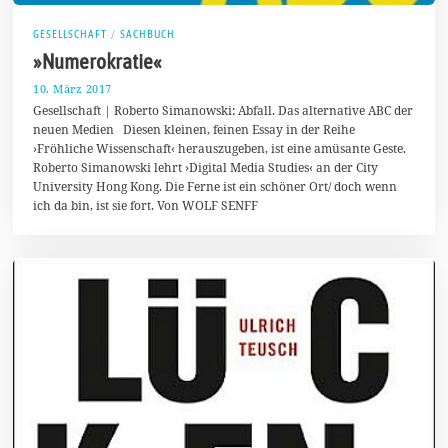
GESELLSCHAFT
/
SACHBUCH
»Numerokratie«
10. März 2017
1
3
Gesellschaft | Roberto Simanowski: Abfall. Das alternative ABC der
.
neuen Medien Diesen kleinen, feinen Essay in der Reihe
M
›Fröhliche Wissenschaft‹ herauszugeben, ist eine amüsante Geste.
ä
r
Roberto Simanowski lehrt ›Digital Media Studies‹ an der City
z
University Hong Kong. Die Ferne ist ein schöner Ort/ doch wenn
2
ich da bin, ist sie fort. Von WOLF SENFF
0
1
7