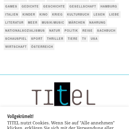
GAMES
GEDICHTE
GESCHICHTE
GESELLSCHAFT
HAMBURG
ITALIEN
KINDER
KINO
KRIEG
KULTURBUCH
LESEN
LIEBE
LITERATUR
MEER
MUSIK/MUSIC
MÄRCHEN
NAHRUNG
NATIONALSOZIALISMUS
NATUR
POLITIK
REISE
SACHBUCH
SCHAUSPIEL
SPORT
THRILLER
TIERE
TV
USA
WIRTSCHAFT
ÖSTERREICH
Vollgekrümelt!
TITEL nutzt Cookies. Wenn Sie auf "Alle annehmen"
klicken, erklären Sie sich mit der Verwendung aller