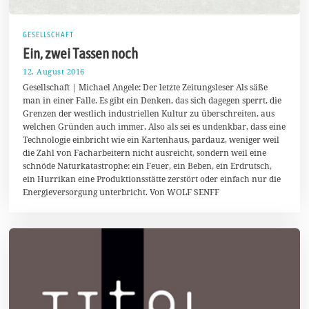
GESELLSCHAFT
Ein, zwei Tassen noch
12. August 2016
1
2
Gesellschaft | Michael Angele: Der letzte Zeitungsleser Als säße
.
man in einer Falle. Es gibt ein Denken, das sich dagegen sperrt, die
A
Grenzen der westlich industriellen Kultur zu überschreiten, aus
u
g
welchen Gründen auch immer. Also als sei es undenkbar, dass eine
u
Technologie einbricht wie ein Kartenhaus, pardauz, weniger weil
s
die Zahl von Facharbeitern nicht ausreicht, sondern weil eine
t
2
schnöde Naturkatastrophe: ein Feuer, ein Beben, ein Erdrutsch,
0
ein Hurrikan eine Produktionsstätte zerstört oder einfach nur die
1
Energieversorgung unterbricht. Von WOLF SENFF
6