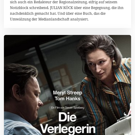
i
sich auch ein Redakteur der Regionalzeitung, eifrig auf seinem
2
Notizblock schreibend. JULIAN KÖCK über eine Begegnung, die ihn
0
nachdenklich gemacht hat. Und über eine Buch, das die
1
8
Umwälzung der Medianlandschaft analysiert.