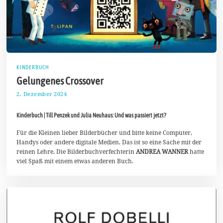
KINDERBUCH
Gelungenes Crossover
2. Dezember 2024
9
.
D
Kinderbuch | Till Penzek und Julia Neuhaus: Und was passiert jetzt?
e
z
e
Für die Kleinen lieber Bilderbücher und bitte keine Computer,
m
Handys oder andere digitale Medien. Das ist so eine Sache mit der
b
reinen Lehre. Die Bilderbuchverfechterin
ANDREA WANNER
hatte
e
viel Spaß mit einem etwas anderen Buch.
r
2
0
2
4