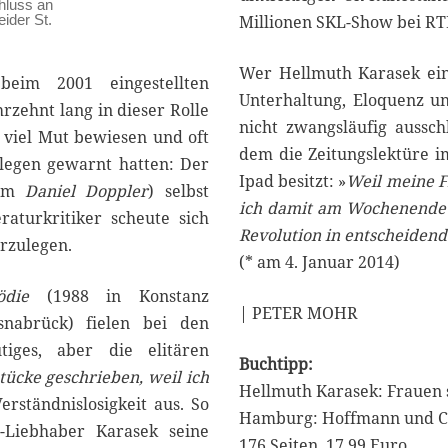
hluss an
ider St.
Millionen SKL-Show bei RT
Wer Hellmuth Karasek einm
eim 2001 eingestellten
Unterhaltung, Eloquenz un
rzehnt lang in dieser Rolle
nicht zwangsläufig ausschl
s viel Mut bewiesen und oft
dem die Zeitungslektüre i
legen gewarnt hatten: Der
Ipad besitzt: »
Weil meine Fr
nym
Daniel Doppler
) selbst
ich damit am Wochenende d
raturkritiker scheute sich
Revolution in entscheidend
orzulegen.
(* am 4. Januar 2014)
ödie
(1988 in Konstanz
| PETER MOHR
nabrück) fielen bei den
tiges, aber die elitären
Buchtipp:
tücke geschrieben, weil ich
Hellmuth Karasek: Frauen 
Verständnislosigkeit aus. So
Hamburg: Hoffmann und 
«-Liebhaber Karasek seine
176 Seiten. 17,99 Euro