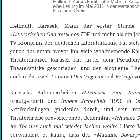
Hellmuth Karasek mit Peter Mohr im Ansc
eine Lesung im Mai 2011 in der Wattensche
Nikolaus-Kirche
Hellmuth Karasek, Mann der ersten Stunde b
»
Literarischen Quartett
« des ZDF und mehr als ein Jah
TV-Kronprinz der deutschen Literaturkritik, hat stet
genau das getan, wovor ihn viele wohlmeinende Kol
Theaterkritiker Karasek hat (unter dem Pseudo
Theaterstücke geschrieben, und der eloquente Lite
auch nicht, zwei Romane (
Das Magazin
und
Betrug
) v
Karaseks Bühnenarbeiten
Hitchcock, eine Kom
uraufgeführt) und
Innere Sicherheit
(1990 in Os
Kritikerkollegen gnadenlos durch, und sein mu
Theaterkreise provozierendes Bekenntnis »
Ich habe S
im Theater auch mal wieder lachen wollte
«) löste 
verwundert es kaum, dass der »
Madame Bovary