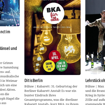
anct im
Hänsel und
er Grimm
ihre Sammlung
n« auf.
musikalische
Dit is Berlin
Lehrstück o
93 in Weimar
sich um eine
Bühne | Kabarett: 31. Geburtstag der
Bühne | Max 
drei Akten.
Berliner Kabarett Anstalt Es war ein
und die Bran
zen die
bunter Eindruck ihres
Krieg in Syr
toph Hagel die
Gesamtprogramms, was die ›Berliner
Zölle auf auß
n aus
Kabarett Anstalt‹, kurz BKA, zu ihrem
stammende Wa