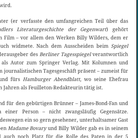
wird.
ter (er verfasste den umfangreichen Teil über das
ndlers Literaturgeschichte der Gegenwart
) gehört
 Film – vor allem den Werken Billy Wilders, dem er
 Buch widmete. Nach dem Ausscheiden beim
Spiegel
 Herausgeber des
Berliner Tagesspiegel
verantwortlich
 als Autor zum Springer Verlag. Mit Kolumnen und
m journalistischen Tagesgeschäft präsent – zumeist für
nd fürs
Hamburger Abendblatt
, wo seine Ehefrau
 Jahren als Feuilleton-Redakteurin tätig ist.
nd für den gebürtigen Brünner – James-Bond-Fan und
in einer Person – nicht zwangsläufig Gegensätze.
h deswegen ein so gern gesehener, unterhaltsamer Gast
ben
Madame Bovary
und Billy Wilder gab es in seinem
 auch noch Platz für die Rolle des Paten in der 5