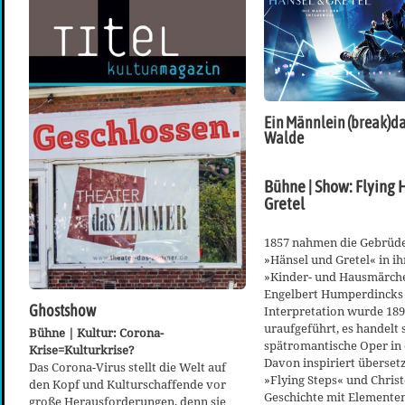
Ein Männlein (break)d
Walde
Bühne | Show: Flying 
Gretel
1857 nahmen die Gebrüd
»Hänsel und Gretel« in 
»Kinder- und Hausmärche
Engelbert Humperdincks 
Ghostshow
Interpretation wurde 18
uraufgeführt, es handelt 
Bühne | Kultur: Corona-
spätromantische Oper in 
Krise=Kulturkrise?
Davon inspiriert überset
Das Corona-Virus stellt die Welt auf
»Flying Steps« und Chris
den Kopf und Kulturschaffende vor
Geschichte mit Elemente
große Herausforderungen, denn sie