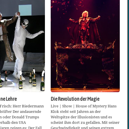
hne Lehre
Die Revolution der Magie
Frisch: Herr Biedermann
Live | Show | House of Mystery Hans
dstifter Der andauernde
Klok steht seit Jahren an der
ien oder Donald Trumps
Weltspitze der Illusionisten und es
erhalb den USA
scheint ihm dort zu gefallen. Mit seiner
ren zeigen es: Der Fall
Geschwindigkeit und seinen extrem