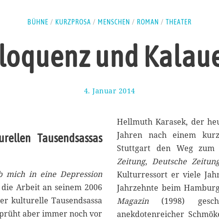
BÜHNE
/
KURZPROSA
/
MENSCHEN
/
ROMAN
/
THEATER
loquenz und Kalau
4. Januar 2014
6
.
F
e
Hellmuth Karasek, der heu
b
Jahren nach einem kurz
rellen Tausendsassas
r
Stuttgart den Weg zum 
u
a
Zeitung
,
Deutsche Zeitun
r
ib mich in eine Depression
Kulturressort er viele Ja
2
 die Arbeit an seinem 2006
Jahrzehnte beim Hamburg
0
1
Der kulturelle Tausendsassa
Magazin
(1998) geschr
4
 sprüht aber immer noch vor
anekdotenreicher Schmök