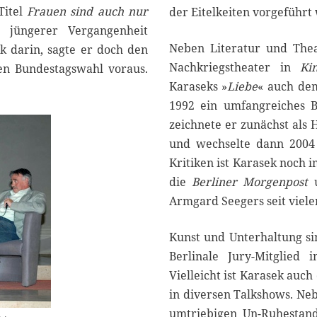
Titel
Frauen sind auch nur
der Eitelkeiten vorgeführt 
jüngerer Vergangenheit
Neben Literatur und Thea
k darin, sagte er doch den
Nachkriegstheater in
Ki
en Bundestagswahl voraus.
Karaseks »
Liebe
« auch dem
1992 ein umfangreiches
zeichnete er zunächst als
und wechselte dann 2004
Kritiken ist Karasek noch i
die
Berliner Morgenpost
u
Armgard Seegers seit vielen
Kunst und Unterhaltung si
Berlinale Jury-Mitglied 
Vielleicht ist Karasek auc
in diversen Talkshows. Ne
umtriebigen Un-Ruhestand