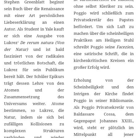
Stephen Greenblatt beginnt
ohne selbst Kleriker zu sein.
sein Buch über die Renaissance
Poggio wird schließlich zum
mit einer Art persönlichen
Privatsekretär des Papstes
Liebeserklärung an einen
befördert. Um sich Luft zu
Autor. Als Student in Yale kauft
machen über die scheinheiligen
er sich eine Ausgabe von
Praktiken am Heiligen Stuhl
Lukrez‘
De rerum natura (Von
schreibt Poggio seine
Facezien
,
der Natur)
und ist bald
eine satirische Schrift, die in
fasziniert von der radikalen
kirchenkritischen Kreisen ein
und tröstlichen Botschaft, die
großer Erfolg wird.
Lukrez für sein Publikum
bereit hält. Der Schüler Epikurs
Erholung von der
trägt dessen Lehre von den
Scheinheiligkeit und den
Atomen und der
Intrigen der Kirche findet
Zusammensetzung des
Poggio in seiner Bibliomanie.
Universums weiter. Atome
Als Poggio Privatsekretär von
bestimmen, so Lukrez, die
Baldassare Cossa, dem
Natur, indem sie sich bei
Gegenpapst Johannes XXIII.,
zufälligen Kollisionen zu
wird, steht er plötzlich im
komplexen Strukturen
Mittelpunkt all jener
verbänden und wieder