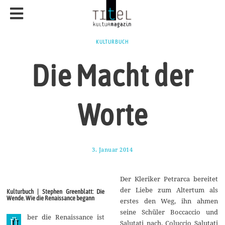
KULTURBUCH
Die Macht der
Worte
3. Januar 2014
1
1
.
J
Der Kleriker Petrarca bereitet
a
n
der Liebe zum Altertum als
Kulturbuch | Stephen Greenblatt: Die
u
Wende. Wie die Renaissance begann
erstes den Weg, ihn ahmen
a
r
seine Schüler Boccaccio und
ber die Renaissance ist
2
Ü
Salutati nach. Coluccio Salutati
0