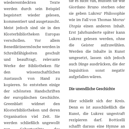
sie es nicht tun, müssen sie wie
wiederentdeckten Texte
Giordano Bruno sterben oder
werden durch sein Beispiel
sie geben Lukrez‘ Philosophie
begeistert wieder gelesen,
wie im Fall von Thomas Morus‘
kommentiert und ausgetauscht.
Utopia
einen anderen Inhalt.
Meist jedoch sind sie in den
Erst Jahrhunderte später kann
Klosterbibliotheken Europas
Lukrez gelesen werden, ohne
verschollen. Vor allem
die Geister aufzuwühlen.
Benediktinermönche werden in
Werden die Inhalte in Kunst
Schreibfähigkeiten geschult
umgesetzt, lassen sich jedoch
und beauftragt, relevante
auch Dinge ausdrücken, die der
Werke der Bibliotheken für
Inquisition sonst negativ
den wissenschaftlichen
aufgefallen wären.
Austausch von Hand zu
kopieren. So entstehen einige
Die unendliche Geschichte
der schönsten Handschriften
der europäischen Geschichte.
Hier schließt sich der Kreis.
Greenblatt widmet den
Denn es ist ausschließlich die
Klosterbibliotheken und deren
Kunst, die Lukrez ungestraft
Organisation viel Zeit. Sie
rezipieren darf. Botticelli
werden schließlich ungewollt
schafft daraus eine Hymne an