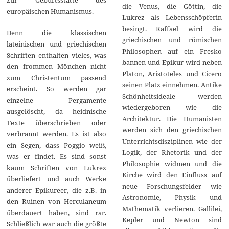
zur Geburtsstätte des
die Venus, die Göttin, die
europäischen Humanismus.
Lukrez als Lebensschöpferin
besingt. Raffael wird die
Denn die klassischen
griechischen und römischen
lateinischen und griechischen
Philosophen auf ein Fresko
Schriften enthalten vieles, was
bannen und Epikur wird neben
den frommen Mönchen nicht
Platon, Aristoteles und Cicero
zum Christentum passend
seinen Platz einnehmen. Antike
erscheint. So werden gar
Schönheitsideale werden
einzelne Pergamente
wiedergeboren wie die
ausgelöscht, da heidnische
Architektur. Die Humanisten
Texte überschrieben oder
werden sich den griechischen
verbrannt werden. Es ist also
Unterrichtsdisziplinen wie der
ein Segen, dass Poggio weiß,
Logik, der Rhetorik und der
was er findet. Es sind sonst
Philosophie widmen und die
kaum Schriften von Lukrez
Kirche wird den Einfluss auf
überliefert und auch Werke
neue Forschungsfelder wie
anderer Epikureer, die z.B. in
Astronomie, Physik und
den Ruinen von Herculaneum
Mathematik verlieren. Gallilei,
überdauert haben, sind rar.
Kepler und Newton sind
Schließlich war auch die größte