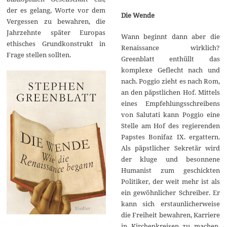
der es gelang, Worte vor dem
Die Wende
Vergessen zu bewahren, die
Jahrzehnte später Europas
Wann beginnt dann aber die
ethisches Grundkonstrukt in
Renaissance wirklich?
Frage stellen sollten.
Greenblatt enthüllt das
komplexe Geflecht nach und
nach. Poggio zieht es nach Rom,
an den päpstlichen Hof. Mittels
eines Empfehlungsschreibens
von Salutati kann Poggio eine
Stelle am Hof des regierenden
Papstes Bonifaz IX. ergattern.
Als päpstlicher Sekretär wird
der kluge und besonnene
Humanist zum geschickten
Politiker, der weit mehr ist als
ein gewöhnlicher Schreiber. Er
kann sich erstaunlicherweise
die Freiheit bewahren, Karriere
in Kirchenkreisen zu machen,