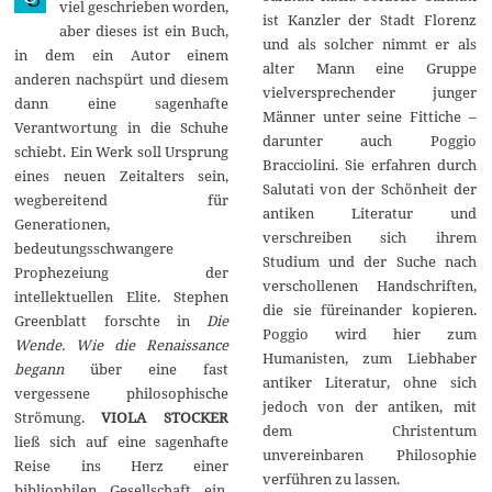
viel geschrieben worden,
1
ist Kanzler der Stadt Florenz
aber dieses ist ein Buch,
4
und als solcher nimmt er als
in dem ein Autor einem
alter Mann eine Gruppe
anderen nachspürt und diesem
vielversprechender junger
dann eine sagenhafte
Männer unter seine Fittiche –
Verantwortung in die Schuhe
darunter auch Poggio
schiebt. Ein Werk soll Ursprung
Bracciolini. Sie erfahren durch
eines neuen Zeitalters sein,
Salutati von der Schönheit der
wegbereitend für
antiken Literatur und
Generationen,
verschreiben sich ihrem
bedeutungsschwangere
Studium und der Suche nach
Prophezeiung der
verschollenen Handschriften,
intellektuellen Elite. Stephen
die sie füreinander kopieren.
Greenblatt forschte in
Die
Poggio wird hier zum
Wende. Wie die Renaissance
Humanisten, zum Liebhaber
begann
über eine fast
antiker Literatur, ohne sich
vergessene philosophische
jedoch von der antiken, mit
Strömung.
VIOLA STOCKER
dem Christentum
ließ sich auf eine sagenhafte
unvereinbaren Philosophie
Reise ins Herz einer
verführen zu lassen.
bibliophilen Gesellschaft ein,