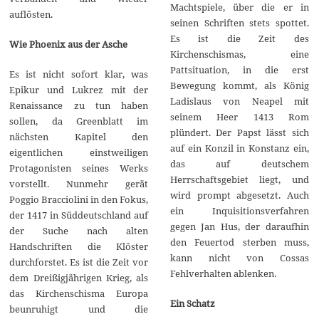
Machtspiele, über die er in
auflösten.
seinen Schriften stets spottet.
Es ist die Zeit des
Wie Phoenix aus der Asche
Kirchenschismas, eine
Pattsituation, in die erst
Es ist nicht sofort klar, was
Bewegung kommt, als König
Epikur und Lukrez mit der
Ladislaus von Neapel mit
Renaissance zu tun haben
seinem Heer 1413 Rom
sollen, da Greenblatt im
plündert. Der Papst lässt sich
nächsten Kapitel den
auf ein Konzil in Konstanz ein,
eigentlichen einstweiligen
das auf deutschem
Protagonisten seines Werks
Herrschaftsgebiet liegt, und
vorstellt. Nunmehr gerät
wird prompt abgesetzt. Auch
Poggio Bracciolini in den Fokus,
ein Inquisitionsverfahren
der 1417 in Süddeutschland auf
gegen Jan Hus, der daraufhin
der Suche nach alten
den Feuertod sterben muss,
Handschriften die Klöster
kann nicht von Cossas
durchforstet. Es ist die Zeit vor
Fehlverhalten ablenken.
dem Dreißigjährigen Krieg, als
das Kirchenschisma Europa
Ein Schatz
beunruhigt und die