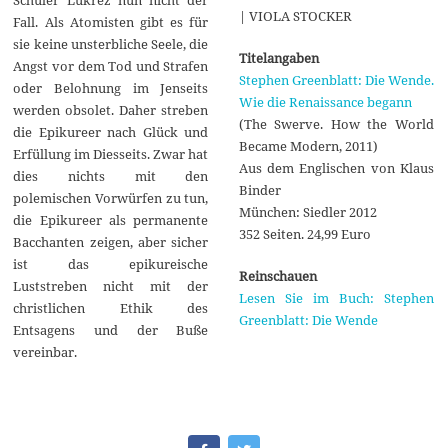
Schüler Lukrez nun nicht der
| VIOLA STOCKER
Fall. Als Atomisten gibt es für
sie keine unsterbliche Seele, die
Titelangaben
Angst vor dem Tod und Strafen
Stephen Greenblatt: Die Wende.
oder Belohnung im Jenseits
Wie die Renaissance begann
werden obsolet. Daher streben
(The Swerve. How the World
die Epikureer nach Glück und
Became Modern, 2011)
Erfüllung im Diesseits. Zwar hat
Aus dem Englischen von Klaus
dies nichts mit den
Binder
polemischen Vorwürfen zu tun,
München: Siedler 2012
die Epikureer als permanente
352 Seiten. 24,99 Euro
Bacchanten zeigen, aber sicher
ist das epikureische
Reinschauen
Luststreben nicht mit der
Lesen Sie im Buch: Stephen
christlichen Ethik des
Greenblatt: Die Wende
Entsagens und der Buße
vereinbar.