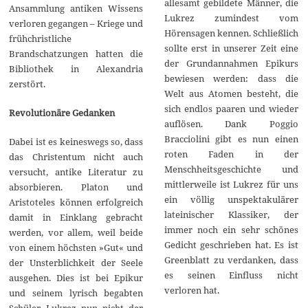
allesamt gebildete Männer, die
Ansammlung antiken Wissens
Lukrez zumindest vom
verloren gegangen – Kriege und
Hörensagen kennen. Schließlich
frühchristliche
sollte erst in unserer Zeit eine
Brandschatzungen hatten die
der Grundannahmen Epikurs
Bibliothek in Alexandria
bewiesen werden: dass die
zerstört.
Welt aus Atomen besteht, die
sich endlos paaren und wieder
Revolutionäre Gedanken
auflösen. Dank Poggio
Bracciolini gibt es nun einen
Dabei ist es keineswegs so, dass
roten Faden in der
das Christentum nicht auch
Menschheitsgeschichte und
versucht, antike Literatur zu
mittlerweile ist Lukrez für uns
absorbieren. Platon und
ein völlig unspektakulärer
Aristoteles können erfolgreich
lateinischer Klassiker, der
damit in Einklang gebracht
immer noch ein sehr schönes
werden, vor allem, weil beide
Gedicht geschrieben hat. Es ist
von einem höchsten »Gut« und
Greenblatt zu verdanken, dass
der Unsterblichkeit der Seele
es seinen Einfluss nicht
ausgehen. Dies ist bei Epikur
verloren hat.
und seinem lyrisch begabten