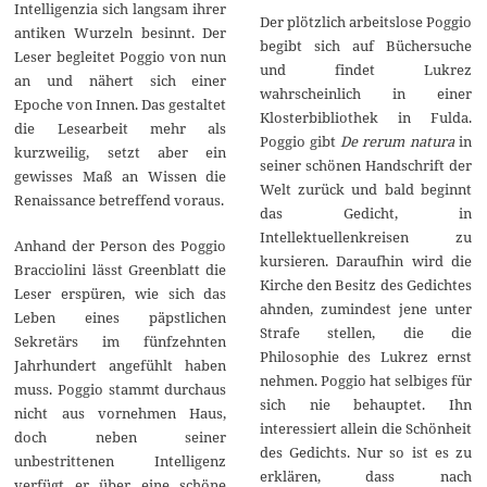
Intelligenzia sich langsam ihrer
Der plötzlich arbeitslose Poggio
antiken Wurzeln besinnt. Der
begibt sich auf Büchersuche
Leser begleitet Poggio von nun
und findet Lukrez
an und nähert sich einer
wahrscheinlich in einer
Epoche von Innen. Das gestaltet
Klosterbibliothek in Fulda.
die Lesearbeit mehr als
Poggio gibt
De rerum natura
in
kurzweilig, setzt aber ein
seiner schönen Handschrift der
gewisses Maß an Wissen die
Welt zurück und bald beginnt
Renaissance betreffend voraus.
das Gedicht, in
Intellektuellenkreisen zu
Anhand der Person des Poggio
kursieren. Daraufhin wird die
Bracciolini lässt Greenblatt die
Kirche den Besitz des Gedichtes
Leser erspüren, wie sich das
ahnden, zumindest jene unter
Leben eines päpstlichen
Strafe stellen, die die
Sekretärs im fünfzehnten
Philosophie des Lukrez ernst
Jahrhundert angefühlt haben
nehmen. Poggio hat selbiges für
muss. Poggio stammt durchaus
sich nie behauptet. Ihn
nicht aus vornehmen Haus,
interessiert allein die Schönheit
doch neben seiner
des Gedichts. Nur so ist es zu
unbestrittenen Intelligenz
erklären, dass nach
verfügt er über eine schöne